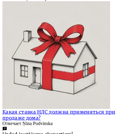
Какая ставка НДС должна применяться при
продаже дома?
Отвечает Ņina Podvinska