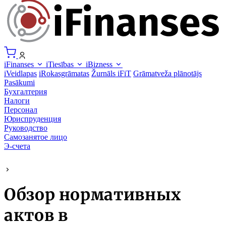
iFinanses
iTiesības
iBizness
iVeidlapas
iRokasgrāmatas
Žurnāls iFiT
Grāmatveža plānotājs
Pasākumi
Бухгалтерия
Налоги
Персонал
Юриспруденция
Руководство
Самозанятое лицо
Э-счета
Обзор нормативных
актов в