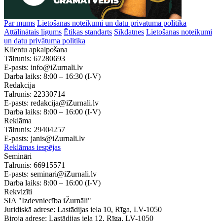
Par mums
Lietošanas noteikumi un datu privātuma politika
Attālinātais līgums
Ētikas standarts
Sīkdatnes
Lietošanas noteikumi
un datu privātuma politika
Klientu apkalpošana
Tālrunis:
67280693
E-pasts:
info@iZurnali.lv
Darba laiks:
8:00 – 16:30
(I-V)
Redakcija
Tālrunis:
22330714
E-pasts:
redakcija@iZurnali.lv
Darba laiks:
8:00 – 16:00
(I-V)
Reklāma
Tālrunis:
29404257
E-pasts:
janis@iZurnali.lv
Reklāmas iespējas
Semināri
Tālrunis:
66915571
E-pasts:
seminari@iZurnali.lv
Darba laiks:
8:00 – 16:00
(I-V)
Rekvizīti
SIA "Izdevniecība iŽurnāli"
Juridiskā adrese: Lastādijas iela 10, Rīga, LV-1050
Biroja adrese: Lastādijas iela 12, Rīga, LV-1050