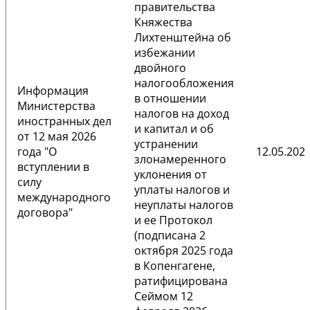
правительства
Княжества
Лихтенштейна об
избежании
двойного
налогообложения
Информация
в отношении
Министерства
налогов на доход
иностранных дел
и капитал и об
от 12 мая 2026
устранении
года "О
12.05.2026
злонамеренного
вступлении в
уклонения от
силу
уплаты налогов и
международного
неуплаты налогов
договора"
и ее Протокол
(подписана 2
октября 2025 года
в Копенгагене,
ратифицирована
Сеймом 12