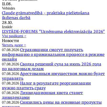
11.08.
Vebinārs
Claude grāmatvedībā - praktiska pielietošana
ikdienas darbā
28.10.
Izstāde
IZSTĀDE-FORUMS "Uzņēmuma elektronizācija 2026"
Visi pasākumi >
Новости
Читать далее >
Страховщики смогут получать
07.08.2026
информацию о криминальном процессе в режиме
онлайн
Сводка решений суда за июль 2026 года
07.08.2026
по налоговым делам
Арестованным имуществом можно будет
07.08.2026
управлять
Налог в результате реорганизации
07.08.2026
нужно платить сразу
Ликвидационная квота станет
07.08.2026
дивидендами
Снизились цены на основные продукты
07.08.2026