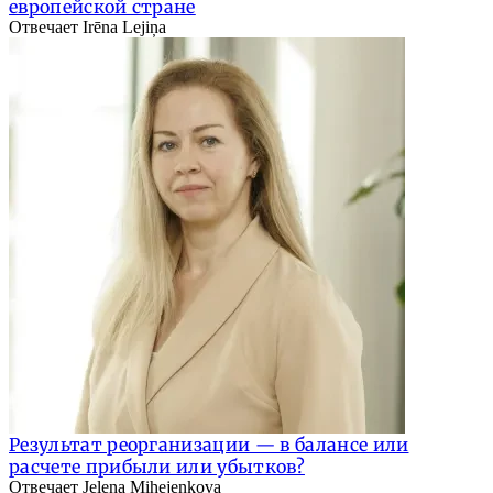
европейской стране
Отвечает Irēna Lejiņa
Результат реорганизации — в балансе или
расчете прибыли или убытков?
Отвечает Jeļena Mihejenkova