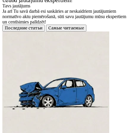
Uzdod jautājumu ekspertiem!
Tavs jautājums
Ja arī Tu savā darbā esi saskāries ar neskaidriem jautājumiem
normatīvo aktu piemērošanā, sūti savu jautājumu mūsu ekspertiem
un centīsimies palīdzēt!
Последние статьи
Самые читаемые