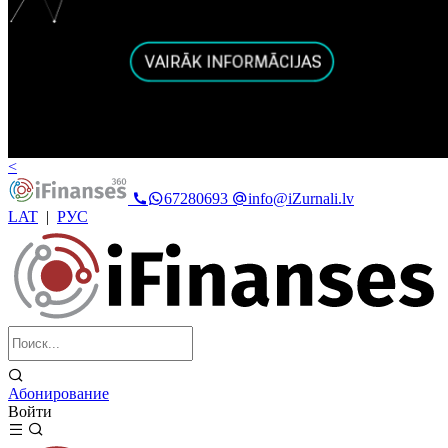
<
67280693
info@iZurnali.lv
LAT
|
РУС
Абонирование
Войти