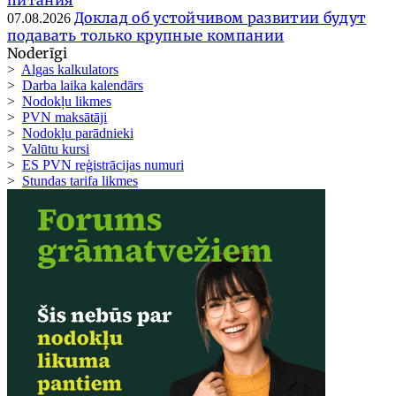
питания
Доклад об устойчивом развитии будут
07.08.2026
подавать только крупные компании
Noderīgi
>
Algas kalkulators
>
Darba laika kalendārs
>
Nodokļu likmes
>
PVN maksātāji
>
Nodokļu parādnieki
>
Valūtu kursi
>
ES PVN reģistrācijas numuri
>
Stundas tarifa likmes