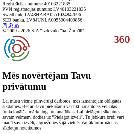
Reģistrācijas numurs: 40103221835
PVN reģistrācijas numurs: LV40103221835
Swedbank, LV48HABA0551024842696
SEB banka, LV84UNLA0055004409856
© 2009 - 2026 SIA "Izdevniecība iŽurnāli"
Mēs novērtējam Tavu
privātumu
Lai mūsu vietne pilnvērtīgi darbotos, mēs izmantojam obligātās
sīkdatnes. Bet ar Tavu piekrišanu var tikt izmantotas vēl citas —
funkcionālās, mārketinga un analītikas. Lai pielāgotu sīkdatnes
savām vēlmēm, dodies uz "Pielāgot izvēli". Tu jebkurā brīdī vari
manīt savu izvēli, atgriežoties šajā vietnē. Vairāk informācijas
sīkdatņu noteikumos.