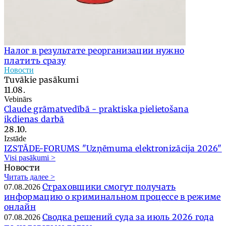
Налог в результате реорганизации нужно
платить сразу
Новости
Tuvākie pasākumi
11.08.
Vebinārs
Claude grāmatvedībā - praktiska pielietošana
ikdienas darbā
28.10.
Izstāde
IZSTĀDE-FORUMS "Uzņēmuma elektronizācija 2026"
Visi pasākumi >
Новости
Читать далее >
Страховщики смогут получать
07.08.2026
информацию о криминальном процессе в режиме
онлайн
Сводка решений суда за июль 2026 года
07.08.2026