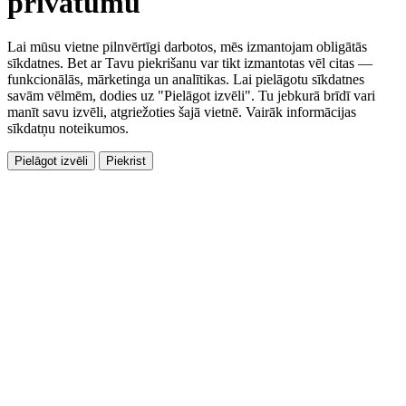
privātumu
Lai mūsu vietne pilnvērtīgi darbotos, mēs izmantojam obligātās
sīkdatnes. Bet ar Tavu piekrišanu var tikt izmantotas vēl citas —
funkcionālās, mārketinga un analītikas. Lai pielāgotu sīkdatnes
savām vēlmēm, dodies uz "Pielāgot izvēli". Tu jebkurā brīdī vari
manīt savu izvēli, atgriežoties šajā vietnē. Vairāk informācijas
sīkdatņu noteikumos.
Pielāgot izvēli
Piekrist