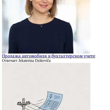
Продажа автомобиля в бухгалтерском учете
Отвечает Jekaterina Dzikeviča