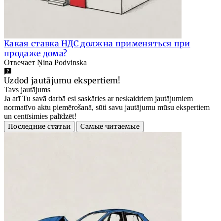
Какая ставка НДС должна применяться при
продаже дома?
Отвечает Ņina Podvinska
Uzdod jautājumu ekspertiem!
Tavs jautājums
Ja arī Tu savā darbā esi saskāries ar neskaidriem jautājumiem
normatīvo aktu piemērošanā, sūti savu jautājumu mūsu ekspertiem
un centīsimies palīdzēt!
Последние статьи
Самые читаемые