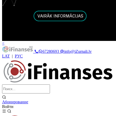
<
67280693
info@iZurnali.lv
LAT
|
РУС
Абонирование
Войти