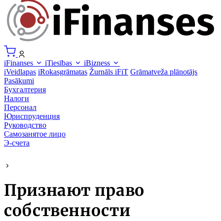
iFinanses
iTiesības
iBizness
iVeidlapas
iRokasgrāmatas
Žurnāls iFiT
Grāmatveža plānotājs
Pasākumi
Бухгалтерия
Налоги
Персонал
Юриспруденция
Руководство
Самозанятое лицо
Э-счета
Признают право
собственности