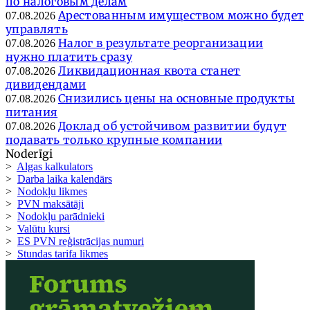
по налоговым делам
Арестованным имуществом можно будет
07.08.2026
управлять
Налог в результате реорганизации
07.08.2026
нужно платить сразу
Ликвидационная квота станет
07.08.2026
дивидендами
Снизились цены на основные продукты
07.08.2026
питания
Доклад об устойчивом развитии будут
07.08.2026
подавать только крупные компании
Noderīgi
>
Algas kalkulators
>
Darba laika kalendārs
>
Nodokļu likmes
>
PVN maksātāji
>
Nodokļu parādnieki
>
Valūtu kursi
>
ES PVN reģistrācijas numuri
>
Stundas tarifa likmes