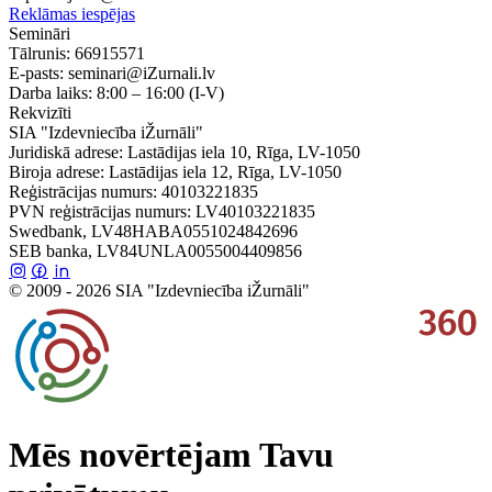
Reklāmas iespējas
Semināri
Tālrunis:
66915571
E-pasts:
seminari@iZurnali.lv
Darba laiks:
8:00 – 16:00
(I-V)
Rekvizīti
SIA "Izdevniecība iŽurnāli"
Juridiskā adrese: Lastādijas iela 10, Rīga, LV-1050
Biroja adrese: Lastādijas iela 12, Rīga, LV-1050
Reģistrācijas numurs: 40103221835
PVN reģistrācijas numurs: LV40103221835
Swedbank, LV48HABA0551024842696
SEB banka, LV84UNLA0055004409856
© 2009 - 2026 SIA "Izdevniecība iŽurnāli"
Mēs novērtējam Tavu