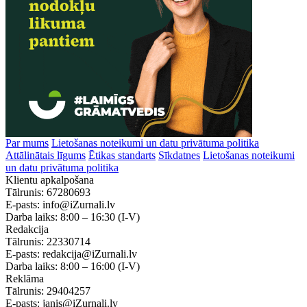
Par mums
Lietošanas noteikumi un datu privātuma politika
Attālinātais līgums
Ētikas standarts
Sīkdatnes
Lietošanas noteikumi
un datu privātuma politika
Klientu apkalpošana
Tālrunis:
67280693
E-pasts:
info@iZurnali.lv
Darba laiks:
8:00 – 16:30
(I-V)
Redakcija
Tālrunis:
22330714
E-pasts:
redakcija@iZurnali.lv
Darba laiks:
8:00 – 16:00
(I-V)
Reklāma
Tālrunis:
29404257
E-pasts:
janis@iZurnali.lv