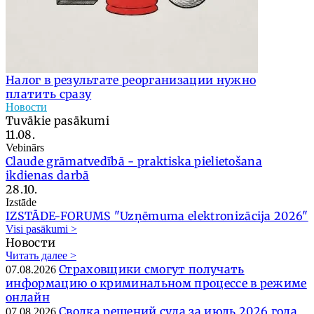
Налог в результате реорганизации нужно
платить сразу
Новости
Tuvākie pasākumi
11.08.
Vebinārs
Claude grāmatvedībā - praktiska pielietošana
ikdienas darbā
28.10.
Izstāde
IZSTĀDE-FORUMS "Uzņēmuma elektronizācija 2026"
Visi pasākumi >
Новости
Читать далее >
Страховщики смогут получать
07.08.2026
информацию о криминальном процессе в режиме
онлайн
Сводка решений суда за июль 2026 года
07.08.2026