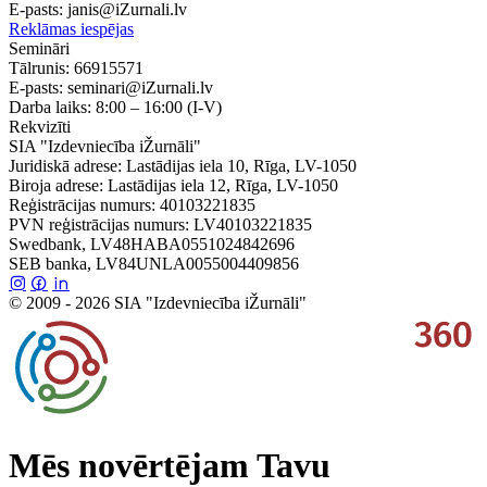
E-pasts:
janis@iZurnali.lv
Reklāmas iespējas
Semināri
Tālrunis:
66915571
E-pasts:
seminari@iZurnali.lv
Darba laiks:
8:00 – 16:00
(I-V)
Rekvizīti
SIA "Izdevniecība iŽurnāli"
Juridiskā adrese: Lastādijas iela 10, Rīga, LV-1050
Biroja adrese: Lastādijas iela 12, Rīga, LV-1050
Reģistrācijas numurs: 40103221835
PVN reģistrācijas numurs: LV40103221835
Swedbank, LV48HABA0551024842696
SEB banka, LV84UNLA0055004409856
© 2009 - 2026 SIA "Izdevniecība iŽurnāli"
Mēs novērtējam Tavu