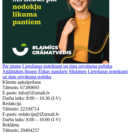
Par mums
Lietošanas noteikumi un datu privātuma politika
Attālinātais līgums
Ētikas standarts
Sīkdatnes
Lietošanas noteikumi
un datu privātuma politika
Klientu apkalpošana
Tālrunis:
67280693
E-pasts:
info@iZurnali.lv
Darba laiks:
8:00 – 16:30
(I-V)
Redakcija
Tālrunis:
22330714
E-pasts:
redakcija@iZurnali.lv
Darba laiks:
8:00 – 16:00
(I-V)
Reklāma
Tālrunis:
29404257