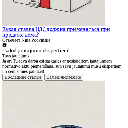
Какая ставка НДС должна применяться при
продаже дома?
Отвечает Ņina Podvinska
Uzdod jautājumu ekspertiem!
Tavs jautājums
Ja arī Tu savā darbā esi saskāries ar neskaidriem jautājumiem
normatīvo aktu piemērošanā, sūti savu jautājumu mūsu ekspertiem
un centīsimies palīdzēt!
Последние статьи
Самые читаемые