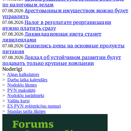
по налоговым делам
Арестованным имуществом можно будет
07.08.2026
управлять
Налог в результате реорганизации
07.08.2026
нужно платить сразу
Ликвидационная квота станет
07.08.2026
дивидендами
Снизились цены на основные продукты
07.08.2026
питания
Доклад об устойчивом развитии будут
07.08.2026
подавать только крупные компании
Noderīgi
>
Algas kalkulators
>
Darba laika kalendārs
>
Nodokļu likmes
>
PVN maksātāji
>
Nodokļu parādnieki
>
Valūtu kursi
>
ES PVN reģistrācijas numuri
>
Stundas tarifa likmes