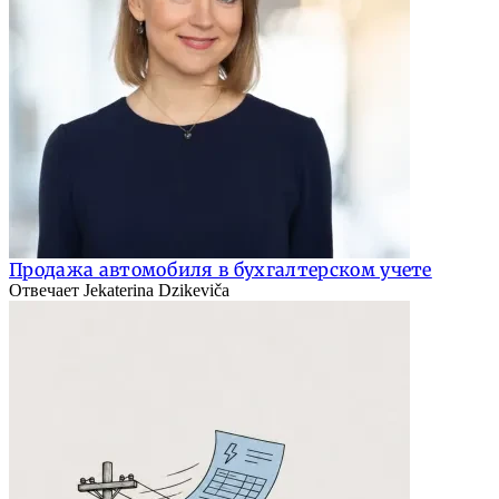
Продажа автомобиля в бухгалтерском учете
Отвечает Jekaterina Dzikeviča