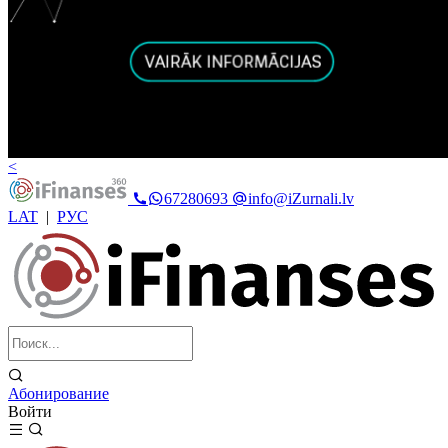
<
67280693
info@iZurnali.lv
LAT
|
РУС
Абонирование
Войти