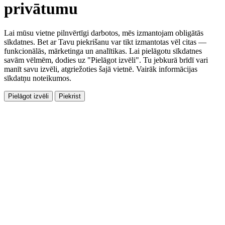
privātumu
Lai mūsu vietne pilnvērtīgi darbotos, mēs izmantojam obligātās
sīkdatnes. Bet ar Tavu piekrišanu var tikt izmantotas vēl citas —
funkcionālās, mārketinga un analītikas. Lai pielāgotu sīkdatnes
savām vēlmēm, dodies uz "Pielāgot izvēli". Tu jebkurā brīdī vari
manīt savu izvēli, atgriežoties šajā vietnē. Vairāk informācijas
sīkdatņu noteikumos.
Pielāgot izvēli
Piekrist