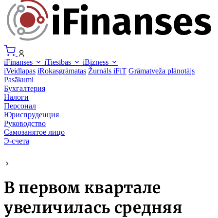
iFinanses
iTiesības
iBizness
iVeidlapas
iRokasgrāmatas
Žurnāls iFiT
Grāmatveža plānotājs
Pasākumi
Бухгалтерия
Налоги
Персонал
Юриспруденция
Руководство
Самозанятое лицо
Э-счета
В первом квартале
увеличилась средняя