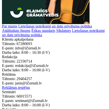
Par mums
Lietošanas noteikumi un datu privātuma politika
Attālinātais līgums
Ētikas standarts
Sīkdatnes
Lietošanas noteikumi
un datu privātuma politika
Klientu apkalpošana
Tālrunis:
67280693
E-pasts:
info@iZurnali.lv
Darba laiks:
8:00 – 16:30
(I-V)
Redakcija
Tālrunis:
22330714
E-pasts:
redakcija@iZurnali.lv
Darba laiks:
8:00 – 16:00
(I-V)
Reklāma
Tālrunis:
29404257
E-pasts:
janis@iZurnali.lv
Reklāmas iespējas
Semināri
Tālrunis:
66915571
E-pasts:
seminari@iZurnali.lv
Darba laiks:
8:00 – 16:00
(I-V)