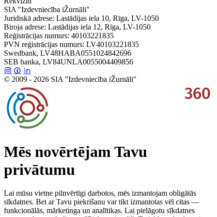
Rekvizīti
SIA "Izdevniecība iŽurnāli"
Juridiskā adrese: Lastādijas iela 10, Rīga, LV-1050
Biroja adrese: Lastādijas iela 12, Rīga, LV-1050
Reģistrācijas numurs: 40103221835
PVN reģistrācijas numurs: LV40103221835
Swedbank, LV48HABA0551024842696
SEB banka, LV84UNLA0055004409856
© 2009 - 2026 SIA "Izdevniecība iŽurnāli"
Mēs novērtējam Tavu
privātumu
Lai mūsu vietne pilnvērtīgi darbotos, mēs izmantojam obligātās
sīkdatnes. Bet ar Tavu piekrišanu var tikt izmantotas vēl citas —
funkcionālās, mārketinga un analītikas. Lai pielāgotu sīkdatnes