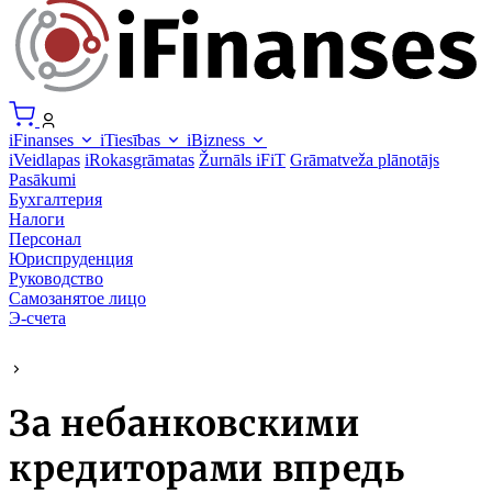
iFinanses
iTiesības
iBizness
iVeidlapas
iRokasgrāmatas
Žurnāls iFiT
Grāmatveža plānotājs
Pasākumi
Бухгалтерия
Налоги
Персонал
Юриспруденция
Руководство
Самозанятое лицо
Э-счета
За небанковскими
кредиторами впредь