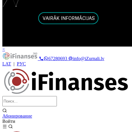
<
67280693
info@iZurnali.lv
LAT
|
РУС
Абонирование
Войти