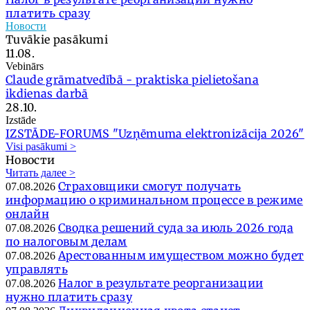
платить сразу
Новости
Tuvākie pasākumi
11.08.
Vebinārs
Claude grāmatvedībā - praktiska pielietošana
ikdienas darbā
28.10.
Izstāde
IZSTĀDE-FORUMS "Uzņēmuma elektronizācija 2026"
Visi pasākumi >
Новости
Читать далее >
Страховщики смогут получать
07.08.2026
информацию о криминальном процессе в режиме
онлайн
Сводка решений суда за июль 2026 года
07.08.2026
по налоговым делам
Арестованным имуществом можно будет
07.08.2026
управлять
Налог в результате реорганизации
07.08.2026
нужно платить сразу