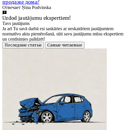
продаже дома?
Отвечает Ņina Podvinska
Uzdod jautājumu ekspertiem!
Tavs jautājums
Ja arī Tu savā darbā esi saskāries ar neskaidriem jautājumiem
normatīvo aktu piemērošanā, sūti savu jautājumu mūsu ekspertiem
un centīsimies palīdzēt!
Последние статьи
Самые читаемые