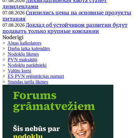
Ликвидационная квота станет
07.08.2026
дивидендами
Снизились цены на основные продукты
07.08.2026
питания
Доклад об устойчивом развитии будут
07.08.2026
подавать только крупные компании
Noderīgi
>
Algas kalkulators
>
Darba laika kalendārs
>
Nodokļu likmes
>
PVN maksātāji
>
Nodokļu parādnieki
>
Valūtu kursi
>
ES PVN reģistrācijas numuri
>
Stundas tarifa likmes