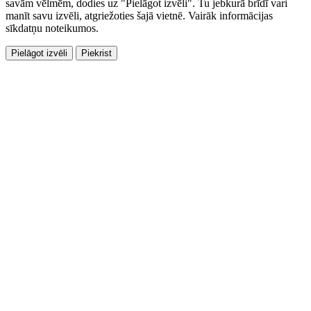
savām vēlmēm, dodies uz "Pielāgot izvēli". Tu jebkurā brīdī vari
manīt savu izvēli, atgriežoties šajā vietnē. Vairāk informācijas
sīkdatņu noteikumos.
Pielāgot izvēli
Piekrist