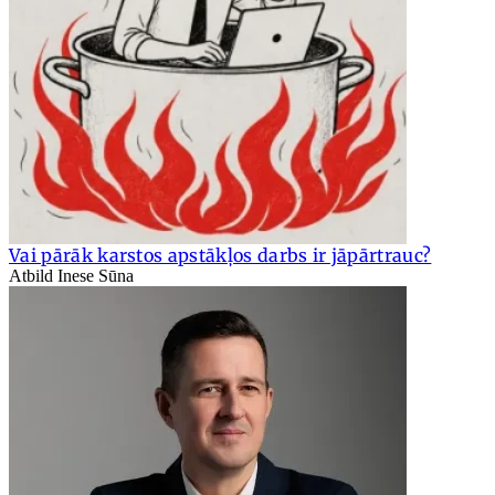
Vai pārāk karstos apstākļos darbs ir jāpārtrauc?
Atbild Inese Sūna