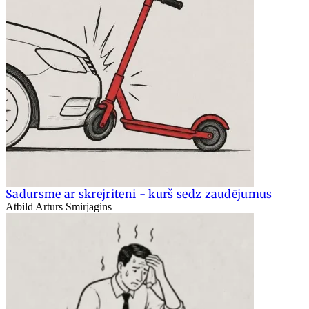
Sadursme ar skrejriteni - kurš sedz zaudējumus
Atbild Arturs Smirjagins