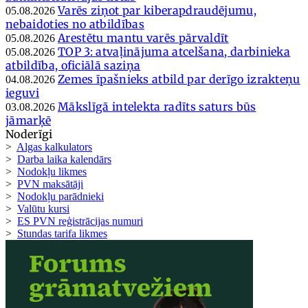
Varēs ziņot par kiberapdraudējumu,
05.08.2026
nebaidoties no atbildības
Arestētu mantu varēs pārvaldīt
05.08.2026
TOP 3: atvaļinājuma atcelšana, darbinieka
05.08.2026
atbildība, oficiālā saziņa
Zemes īpašnieks atbild par derīgo izrakteņu
04.08.2026
ieguvi
Mākslīgā intelekta radīts saturs būs
03.08.2026
jāmarķē
Noderīgi
>
Algas kalkulators
>
Darba laika kalendārs
>
Nodokļu likmes
>
PVN maksātāji
>
Nodokļu parādnieki
>
Valūtu kursi
>
ES PVN reģistrācijas numuri
>
Stundas tarifa likmes