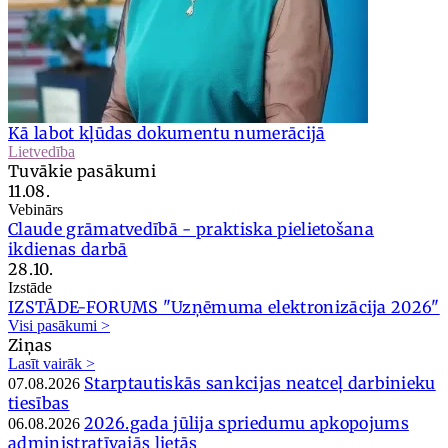
Kā labot kļūdas dokumentu numerācijā
Lietvedība
Tuvākie pasākumi
11.08.
Vebinārs
Claude grāmatvedībā - praktiska pielietošana
ikdienas darbā
28.10.
Izstāde
IZSTĀDE-FORUMS "Uzņēmuma elektronizācija 2026"
Visi pasākumi >
Ziņas
Lasīt vairāk >
Starptautiskās sankcijas neatceļ darbinieku
07.08.2026
tiesības
2026.gada jūlija spriedumu apkopojums
06.08.2026
administratīvajās lietās