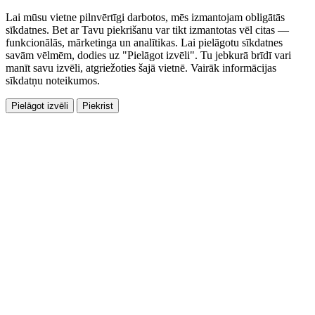
Lai mūsu vietne pilnvērtīgi darbotos, mēs izmantojam obligātās
sīkdatnes. Bet ar Tavu piekrišanu var tikt izmantotas vēl citas —
funkcionālās, mārketinga un analītikas. Lai pielāgotu sīkdatnes
savām vēlmēm, dodies uz "Pielāgot izvēli". Tu jebkurā brīdī vari
manīt savu izvēli, atgriežoties šajā vietnē. Vairāk informācijas
sīkdatņu noteikumos.
Pielāgot izvēli
Piekrist