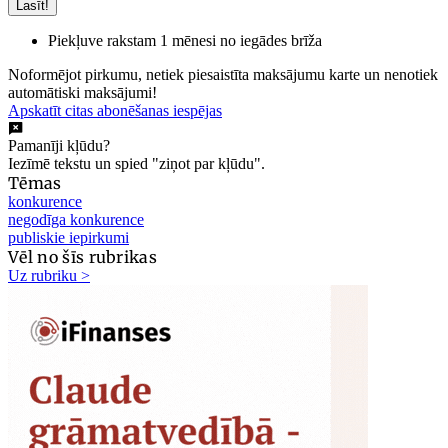
Lasīt!
Piekļuve rakstam 1 mēnesi no iegādes brīža
Noformējot pirkumu, netiek piesaistīta maksājumu karte un nenotiek
automātiski maksājumi!
Apskatīt citas abonēšanas iespējas
Pamanīji kļūdu?
Iezīmē tekstu un spied "ziņot par kļūdu".
Tēmas
konkurence
negodīga konkurence
publiskie iepirkumi
Vēl no šīs rubrikas
Uz rubriku >