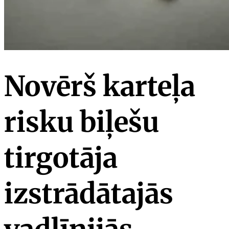
Novērš karteļa
risku biļešu
tirgotāja
izstrādātajās