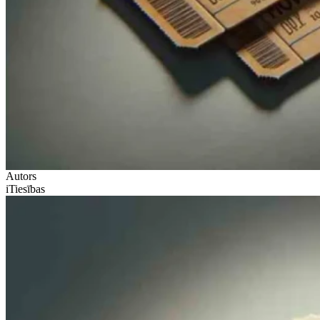
Autors
iTiesības