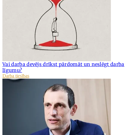
Vai darba devējs drīkst pārdomāt un neslēgt darba
līgumu?
Darba tiesības