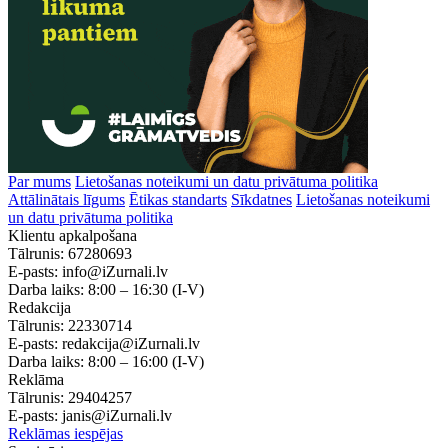
Par mums
Lietošanas noteikumi un datu privātuma politika
Attālinātais līgums
Ētikas standarts
Sīkdatnes
Lietošanas noteikumi
un datu privātuma politika
Klientu apkalpošana
Tālrunis:
67280693
E-pasts:
info@iZurnali.lv
Darba laiks:
8:00 – 16:30
(I-V)
Redakcija
Tālrunis:
22330714
E-pasts:
redakcija@iZurnali.lv
Darba laiks:
8:00 – 16:00
(I-V)
Reklāma
Tālrunis:
29404257
E-pasts:
janis@iZurnali.lv
Reklāmas iespējas