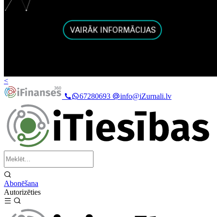
<
67280693
info@iZurnali.lv
Abonēšana
Autorizēties