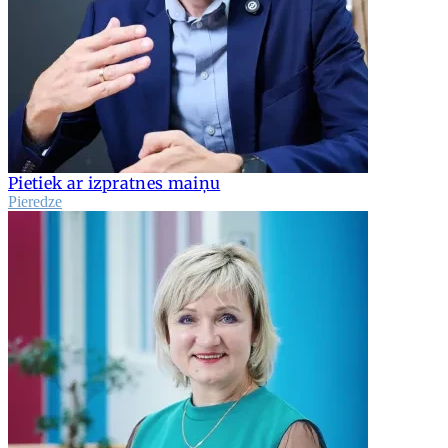
Pietiek ar izpratnes maiņu
Pieredze