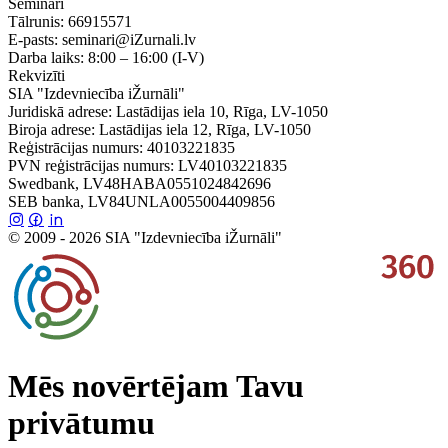
Semināri
Tālrunis:
66915571
E-pasts:
seminari@iZurnali.lv
Darba laiks:
8:00 – 16:00
(I-V)
Rekvizīti
SIA "Izdevniecība iŽurnāli"
Juridiskā adrese: Lastādijas iela 10, Rīga, LV-1050
Biroja adrese: Lastādijas iela 12, Rīga, LV-1050
Reģistrācijas numurs: 40103221835
PVN reģistrācijas numurs: LV40103221835
Swedbank, LV48HABA0551024842696
SEB banka, LV84UNLA0055004409856
© 2009 - 2026 SIA "Izdevniecība iŽurnāli"
Mēs novērtējam Tavu
privātumu