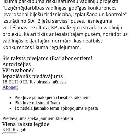
likuma pārkāpuma risku saturošu vadlīniju projekta
“Uzņēmējdarbības vadlīnijas, godīgas konkurences
ievērošanai biļešu tirdzniecībā, izplatīšanā un kontrolē”
izstrādi no SIA “Biļešu serviss” puses. Iesnieguma
vērtēšanas rezultātā, KP analizēja izstrādāto vadlīniju
projektu, kā arī tikās ar iesaistītajām pusēm, norādot uz
vadlīnijās iekļautajām normām, kas neatbilst
Konkurences likuma regulējumam.
Šis raksts pieejams tikai abonentiem!
Autorizējies
Vēl neabonē?
Iepazīšanās piedāvājums
18 EUR
9 EUR
/ pirmais mēnesis
Abonēt!
Piekļuve jaunākajiem iTiesības rakstiem
Piekļuve rakstu arhīvam
1x nedēļā jaunāko tēmu apkopojums e-pastā
Piedāvājums spēkā jauniem klientiem
Viena raksta iegāde
3 EUR
/ gab.