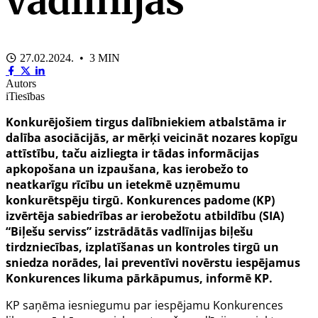
vadlīnijās
27.02.2024. • 3 MIN
Autors
iTiesības
Konkurējošiem tirgus dalībniekiem atbalstāma ir
dalība asociācijās, ar mērķi veicināt nozares kopīgu
attīstību, taču aizliegta ir tādas informācijas
apkopošana un izpaušana, kas ierobežo to
neatkarīgu rīcību un ietekmē uzņēmumu
konkurētspēju tirgū. Konkurences padome (KP)
izvērtēja sabiedrības ar ierobežotu atbildību (SIA)
“Biļešu serviss” izstrādātās vadlīnijas biļešu
tirdzniecības, izplatīšanas un kontroles tirgū un
sniedza norādes, lai preventīvi novērstu iespējamus
Konkurences likuma pārkāpumus, informē KP.
KP saņēma iesniegumu par iespējamu Konkurences