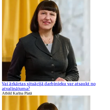
Vai ārkārtas situācijā darbinieku var atsaukt no
atvaļinājuma?
Atbild Karīna Platā