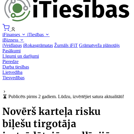
iFinanses
iTiesības
iBizness
iVeidlapas
iRokasgrāmatas
Žurnāls iFiT
Grāmatveža plānotājs
Pasākumi
Līgumi un darījumi
Pieredze
Darba tiesības
Lietvedība
Tiesvedības
Publicēts pirms 2 gadiem. Lūdzu, izvērtējiet satura aktualitāti!
Novērš karteļa risku
biļešu tirgotāja