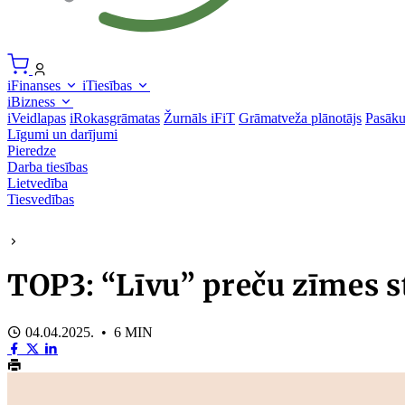
iFinanses
iTiesības
iBizness
iVeidlapas
iRokasgrāmatas
Žurnāls iFiT
Grāmatveža plānotājs
Pasāk
Līgumi un darījumi
Pieredze
Darba tiesības
Lietvedība
Tiesvedības
TOP3: “Līvu” preču zīmes s
04.04.2025. • 6 MIN