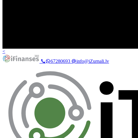
<
67280693
info@iZurnali.lv