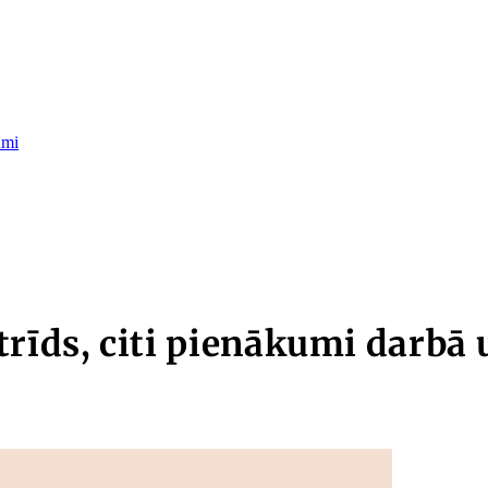
umi
trīds, citi pienākumi darbā