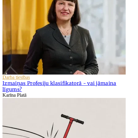
Darba tiesības
Izmaiņas Profesiju klasifikatorā - vai jāmaina
līgums?
Karīna Platā