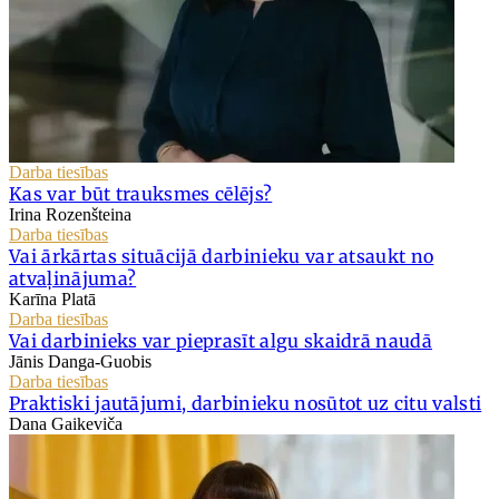
Darba tiesības
Kas var būt trauksmes cēlējs?
Irina Rozenšteina
Darba tiesības
Vai ārkārtas situācijā darbinieku var atsaukt no
atvaļinājuma?
Karīna Platā
Darba tiesības
Vai darbinieks var pieprasīt algu skaidrā naudā
Jānis Danga-Guobis
Darba tiesības
Praktiski jautājumi, darbinieku nosūtot uz citu valsti
Dana Gaikeviča