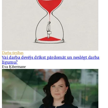
Darba tiesības
Vai darba devējs drīkst pārdomāt un neslēgt darba
līgumu?
Eva Ķibermane