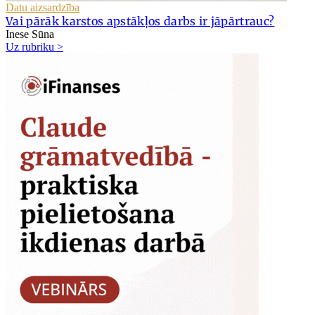
Datu aizsardzība
Vai pārāk karstos apstākļos darbs ir jāpārtrauc?
Inese Sūna
Uz rubriku >