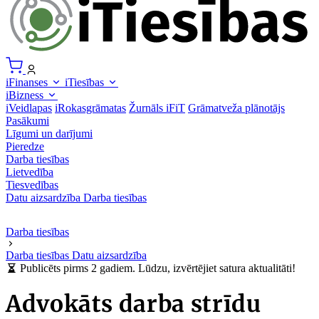
iFinanses
iTiesības
iBizness
iVeidlapas
iRokasgrāmatas
Žurnāls iFiT
Grāmatveža plānotājs
Pasākumi
Līgumi un darījumi
Pieredze
Darba tiesības
Lietvedība
Tiesvedības
Datu aizsardzība
Darba tiesības
Darba tiesības
Darba tiesības
Datu aizsardzība
Publicēts pirms 2 gadiem. Lūdzu, izvērtējiet satura aktualitāti!
Advokāts darba strīdu