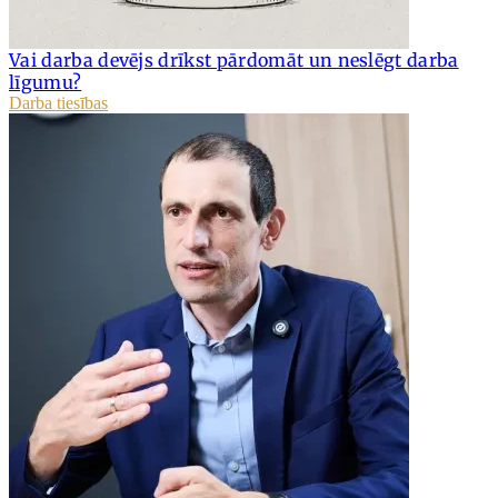
Vai darba devējs drīkst pārdomāt un neslēgt darba
līgumu?
Darba tiesības