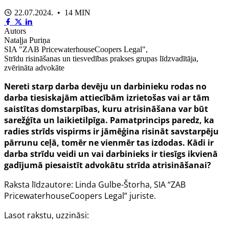
22.07.2024. • 14 MIN
Autors
Nataļja Puriņa
SIA "ZAB PricewaterhouseCoopers Legal",
Strīdu risināšanas un tiesvedības prakses grupas līdzvadītāja,
zvērināta advokāte
Nereti starp darba devēju un darbinieku rodas no
darba tiesiskajām attiecībām izrietošas vai ar tām
saistītas domstarpības, kuru atrisināšana var būt
sarežģīta un laikietilpīga. Pamatprincips paredz, ka
radies strīds vispirms ir jāmēģina risināt savstarpēju
pārrunu ceļā, tomēr ne vienmēr tas izdodas. Kādi ir
darba strīdu veidi un vai darbinieks ir tiesīgs ikvienā
gadījumā piesaistīt advokātu strīda atrisināšanai?
Raksta līdzautore: Linda Gulbe-Štorha, SIA “ZAB
PricewaterhouseCoopers Legal” juriste.
Lasot rakstu, uzzināsi: