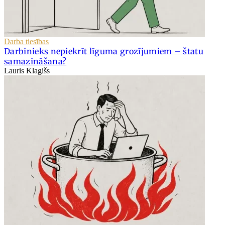
Darba tiesības
Darbinieks nepiekrīt līguma grozījumiem – štatu
samazināšana?
Lauris Klagišs