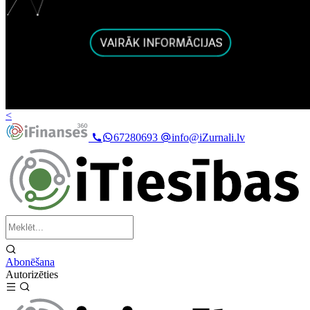
<
67280693
info@iZurnali.lv
Abonēšana
Autorizēties