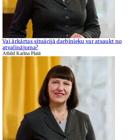
Vai ārkārtas situācijā darbinieku var atsaukt no
atvaļinājuma?
Atbild Karīna Platā