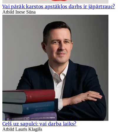
Vai pārāk karstos apstākļos darbs ir jāpārtrauc?
Atbild Inese Sūna
Ceļš uz sapulci: vai darba laiks?
Atbild Lauris Klagišs