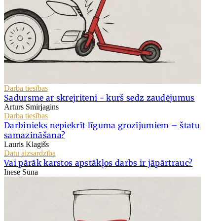
Darba tiesības
Sadursme ar skrejriteni - kurš sedz zaudējumus
Arturs Smirjagins
Darba tiesības
Darbinieks nepiekrīt līguma grozījumiem – štatu
samazināšana?
Lauris Klagišs
Datu aizsardzība
Vai pārāk karstos apstākļos darbs ir jāpārtrauc?
Inese Sūna