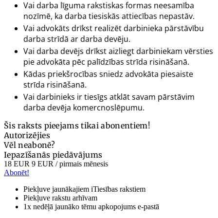
Vai darba līguma rakstiskas formas neesamība
nozīmē, ka darba tiesiskās attiecības nepastāv.
Vai advokāts drīkst realizēt darbinieka pārstāvību
darba strīdā ar darba devēju.
Vai darba devējs drīkst aizliegt darbiniekam vērsties
pie advokāta pēc palīdzības strīda risināšanā.
Kādas priekšrocības sniedz advokāta piesaiste
strīda risināšanā.
Vai darbinieks ir tiesīgs atklāt savam pārstāvim
darba devēja komercnoslēpumu.
Šis raksts pieejams tikai abonentiem!
Autorizējies
Vēl neabonē?
Iepazīšanās piedāvājums
18 EUR
9 EUR
/ pirmais mēnesis
Abonēt!
Piekļuve jaunākajiem iTiesības rakstiem
Piekļuve rakstu arhīvam
1x nedēļā jaunāko tēmu apkopojums e-pastā