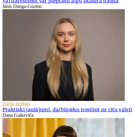
Vai darbinieks var pieprasīt algu skaidrā naudā
Jānis Danga-Guobis
Darba tiesības
Praktiski jautājumi, darbinieku nosūtot uz citu valsti
Dana Gaikeviča