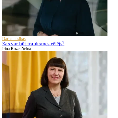
Darba tiesības
Kas var būt trauksmes cēlējs?
Irina Rozenšteina