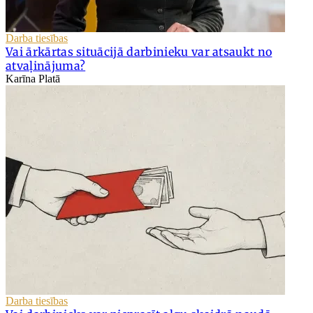
Darba tiesības
Vai ārkārtas situācijā darbinieku var atsaukt no
atvaļinājuma?
Karīna Platā
Darba tiesības