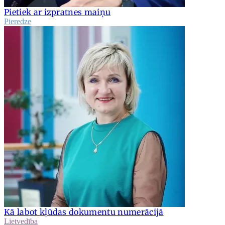
Pietiek ar izpratnes maiņu
Pieredze
Kā labot kļūdas dokumentu numerācijā
Lietvedība