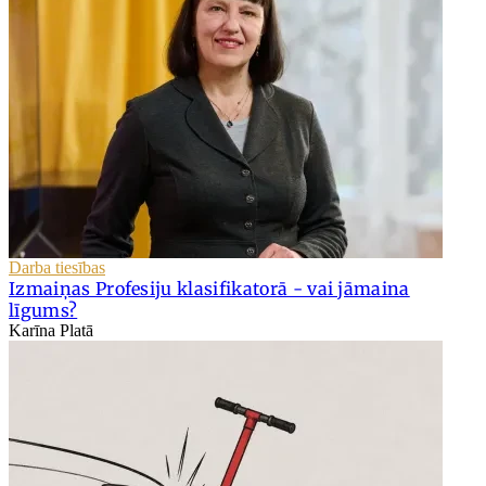
Darba tiesības
Izmaiņas Profesiju klasifikatorā - vai jāmaina
līgums?
Karīna Platā