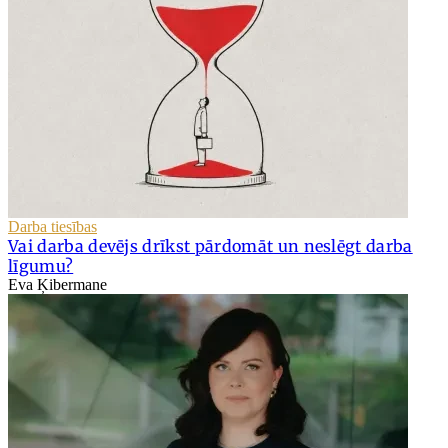
Darba tiesības
Vai darba devējs drīkst pārdomāt un neslēgt darba
līgumu?
Eva Ķibermane