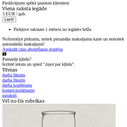
Piedāvājums spēkā jauniem klientiem
Viena raksta iegāde
3 EUR
/ gab.
Lasīt!
Piekļuve rakstam 1 mēnesi no iegādes brīža
Noformējot pirkumu, netiek piesaistīta maksājumu karte un nenotiek
automātiski maksājumi!
Apskatīt citas abonēšanas iespējas
Pamanīji kļūdu?
Iezīmē tekstu un spied "ziņot par kļūdu".
Tēmas
darba likums
darba līgums
darba koplīgums
komercnoslēpums
paraksts
Vēl no šīs rubrikas