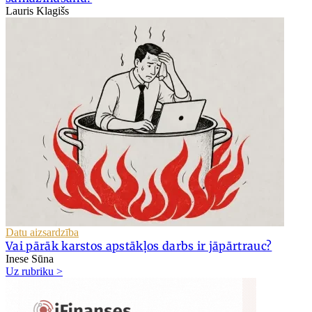
Lauris Klagišs
Datu aizsardzība
Vai pārāk karstos apstākļos darbs ir jāpārtrauc?
Inese Sūna
Uz rubriku >