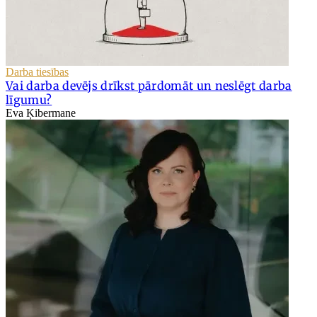
Darba tiesības
Vai darba devējs drīkst pārdomāt un neslēgt darba
līgumu?
Eva Ķibermane