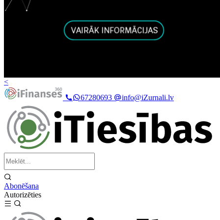
<
67280693
info@iZurnali.lv
Abonēšana
Autorizēties