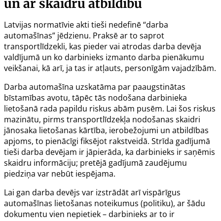
un ar skaidru atbildību
Latvijas normatīvie akti tieši nedefinē “darba
automašīnas” jēdzienu. Praksē ar to saprot
transportlīdzekli, kas pieder vai atrodas darba devēja
valdījumā un ko darbinieks izmanto darba pienākumu
veikšanai, kā arī, ja tas ir atļauts, personīgām vajadzībām.
Darba automašīna uzskatāma par paaugstinātas
bīstamības avotu, tāpēc tās nodošana darbinieka
lietošanā rada papildu riskus abām pusēm. Lai šos riskus
mazinātu, pirms transportlīdzekļa nodošanas skaidri
jānosaka lietošanas kārtība, ierobežojumi un atbildības
apjoms, to pienācīgi fiksējot rakstveidā. Strīda gadījumā
tieši darba devējam ir jāpierāda, ka darbinieks ir saņēmis
skaidru informāciju; pretējā gadījumā zaudējumu
piedziņa var nebūt iespējama.
Lai gan darba devējs var izstrādāt arī vispārīgus
automašīnas lietošanas noteikumus (politiku), ar šādu
dokumentu vien nepietiek – darbinieks ar to ir