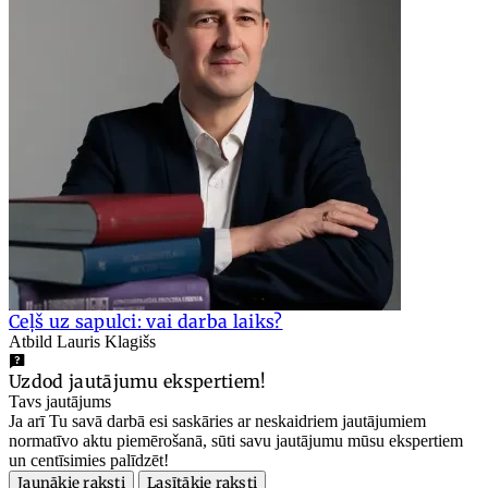
Ceļš uz sapulci: vai darba laiks?
Atbild Lauris Klagišs
Uzdod jautājumu ekspertiem!
Tavs jautājums
Ja arī Tu savā darbā esi saskāries ar neskaidriem jautājumiem
normatīvo aktu piemērošanā, sūti savu jautājumu mūsu ekspertiem
un centīsimies palīdzēt!
Jaunākie raksti
Lasītākie raksti