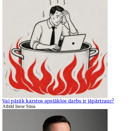
Vai pārāk karstos apstākļos darbs ir jāpārtrauc?
Atbild Inese Sūna