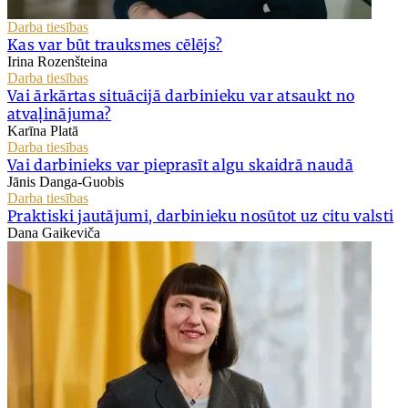
Darba tiesības
Kas var būt trauksmes cēlējs?
Irina Rozenšteina
Darba tiesības
Vai ārkārtas situācijā darbinieku var atsaukt no
atvaļinājuma?
Karīna Platā
Darba tiesības
Vai darbinieks var pieprasīt algu skaidrā naudā
Jānis Danga-Guobis
Darba tiesības
Praktiski jautājumi, darbinieku nosūtot uz citu valsti
Dana Gaikeviča