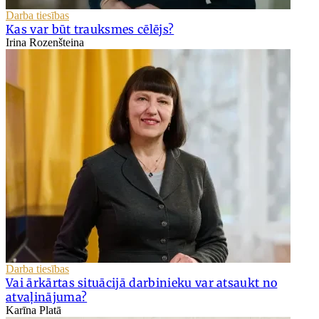
Darba tiesības
Kas var būt trauksmes cēlējs?
Irina Rozenšteina
Darba tiesības
Vai ārkārtas situācijā darbinieku var atsaukt no
atvaļinājuma?
Karīna Platā