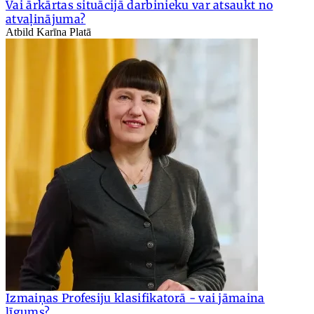
Vai ārkārtas situācijā darbinieku var atsaukt no
atvaļinājuma?
Atbild Karīna Platā
Izmaiņas Profesiju klasifikatorā - vai jāmaina
līgums?