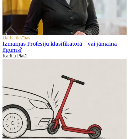
Darba tiesības
Izmaiņas Profesiju klasifikatorā - vai jāmaina
līgums?
Karīna Platā