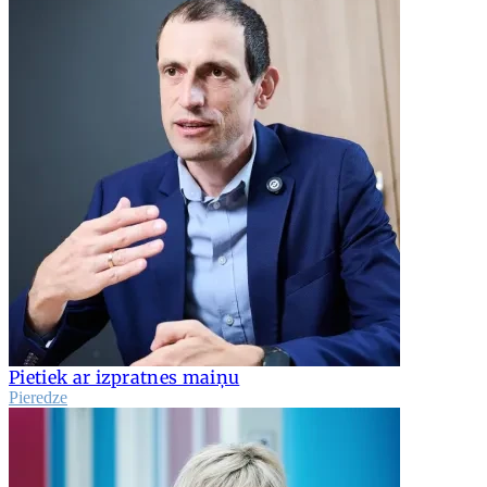
Pietiek ar izpratnes maiņu
Pieredze