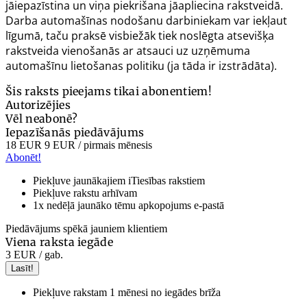
jāiepazīstina un viņa piekrišana jāapliecina rakstveidā.
Darba automašīnas nodošanu darbiniekam var iekļaut
līgumā, taču praksē visbiežāk tiek noslēgta atsevišķa
rakstveida vienošanās ar atsauci uz uzņēmuma
automašīnu lietošanas politiku (ja tāda ir izstrādāta).
Šis raksts pieejams tikai abonentiem!
Autorizējies
Vēl neabonē?
Iepazīšanās piedāvājums
18 EUR
9 EUR
/ pirmais mēnesis
Abonēt!
Piekļuve jaunākajiem iTiesības rakstiem
Piekļuve rakstu arhīvam
1x nedēļā jaunāko tēmu apkopojums e-pastā
Piedāvājums spēkā jauniem klientiem
Viena raksta iegāde
3 EUR
/ gab.
Lasīt!
Piekļuve rakstam 1 mēnesi no iegādes brīža