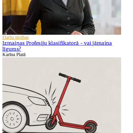
Darba tiesības
Izmaiņas Profesiju klasifikatorā - vai jāmaina
līgums?
Karīna Platā