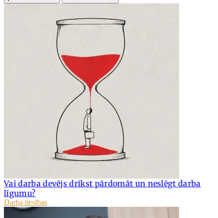
Vai darba devējs drīkst pārdomāt un neslēgt darba
līgumu?
Darba tiesības