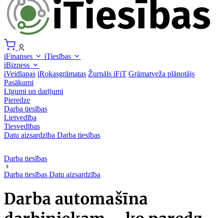
iFinanses
iTiesības
iBizness
iVeidlapas
iRokasgrāmatas
Žurnāls iFiT
Grāmatveža plānotājs
Pasākumi
Līgumi un darījumi
Pieredze
Darba tiesības
Lietvedība
Tiesvedības
Datu aizsardzība
Darba tiesības
Darba tiesības
Darba tiesības
Datu aizsardzība
Darba automašīna