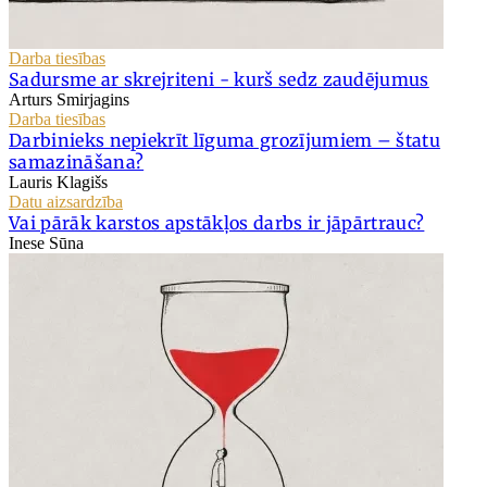
Darba tiesības
Sadursme ar skrejriteni - kurš sedz zaudējumus
Arturs Smirjagins
Darba tiesības
Darbinieks nepiekrīt līguma grozījumiem – štatu
samazināšana?
Lauris Klagišs
Datu aizsardzība
Vai pārāk karstos apstākļos darbs ir jāpārtrauc?
Inese Sūna