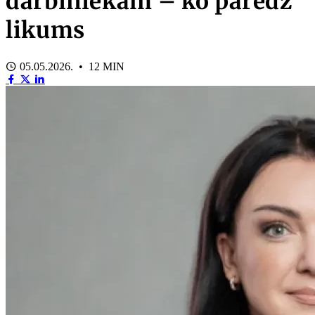
darbiniekam – ko paredz
likums
05.05.2026. • 12 MIN