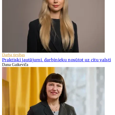
Darba tiesības
Praktiski jautājumi, darbinieku nosūtot uz citu valsti
Dana Gaikeviča