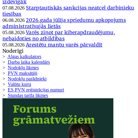
izdevīgāk
Starptautiskās sankcijas neatceļ darbinieku
07.08.2026
tiesības
2026.gada jūlija spriedumu apkopojums
06.08.2026
administratīvajās lietās
Varēs ziņot par kiberapdraudējumu,
05.08.2026
nebaidoties no atbildības
Arestētu mantu varēs pārvaldīt
05.08.2026
Noderīgi
>
Algas kalkulators
>
Darba laika kalendārs
>
Nodokļu likmes
>
PVN maksātāji
>
Nodokļu parādnieki
>
Valūtu kursi
>
ES PVN reģistrācijas numuri
>
Stundas tarifa likmes