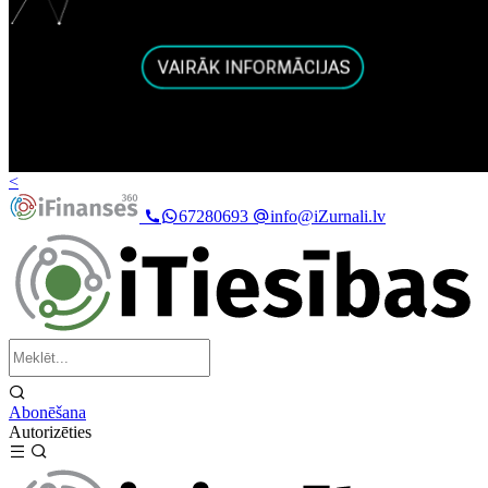
<
67280693
info@iZurnali.lv
Abonēšana
Autorizēties