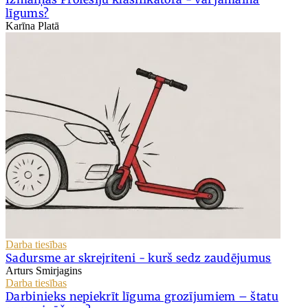
līgums?
Karīna Platā
Darba tiesības
Sadursme ar skrejriteni - kurš sedz zaudējumus
Arturs Smirjagins
Darba tiesības
Darbinieks nepiekrīt līguma grozījumiem – štatu