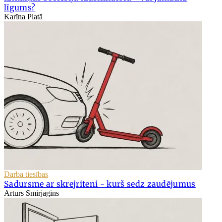
līgums?
Karīna Platā
Darba tiesības
Sadursme ar skrejriteni - kurš sedz zaudējumus
Arturs Smirjagins