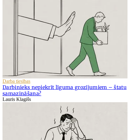
Darba tiesības
Darbinieks nepiekrīt līguma grozījumiem – štatu
samazināšana?
Lauris Klagišs