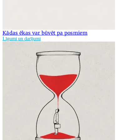
Kādas ēkas var būvēt pa posmiem
Līgumi un darījumi