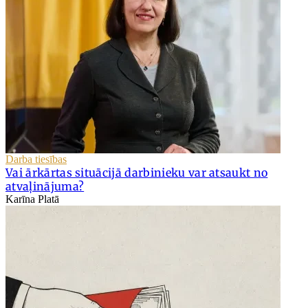
Darba tiesības
Vai ārkārtas situācijā darbinieku var atsaukt no
atvaļinājuma?
Karīna Platā