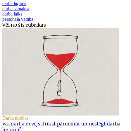
darba līgums
darba samaksa
darba laiks
personāla vadība
Vēl no šīs rubrikas
Darba tiesības
Vai darba devējs drīkst pārdomāt un neslēgt darba
līgumu?