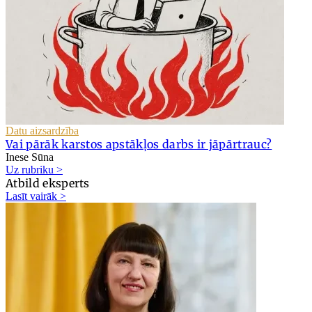
Datu aizsardzība
Vai pārāk karstos apstākļos darbs ir jāpārtrauc?
Inese Sūna
Uz rubriku >
Atbild eksperts
Lasīt vairāk >