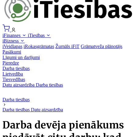
iFinanses
iTiesības
iBizness
iVeidlapas
iRokasgrāmatas
Žurnāls iFiT
Grāmatveža plānotājs
Pasākumi
Līgumi un darījumi
Pieredze
Darba tiesības
Lietvedība
Tiesvedības
Datu aizsardzība
Darba tiesības
Darba tiesības
Darba tiesības
Datu aizsardzība
Darba devēja pienākums