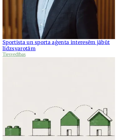
Sportista un sporta aģenta interesēm jābūt
līdzsvarotām
Tiesvedības