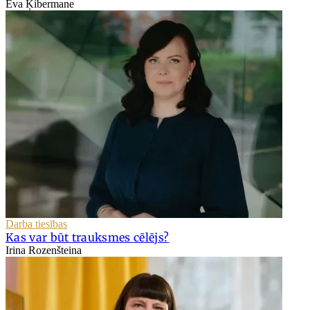
Eva Ķibermane
Darba tiesības
Kas var būt trauksmes cēlējs?
Irina Rozenšteina