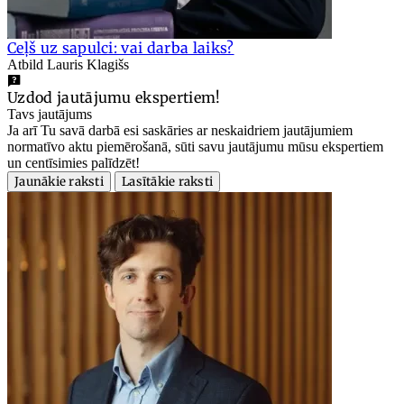
Ceļš uz sapulci: vai darba laiks?
Atbild Lauris Klagišs
Uzdod jautājumu ekspertiem!
Tavs jautājums
Ja arī Tu savā darbā esi saskāries ar neskaidriem jautājumiem
normatīvo aktu piemērošanā, sūti savu jautājumu mūsu ekspertiem
un centīsimies palīdzēt!
Jaunākie raksti
Lasītākie raksti