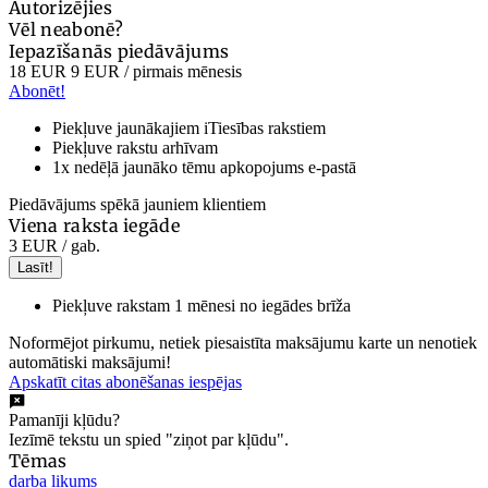
Autorizējies
Vēl neabonē?
Iepazīšanās piedāvājums
18 EUR
9 EUR
/ pirmais mēnesis
Abonēt!
Piekļuve jaunākajiem iTiesības rakstiem
Piekļuve rakstu arhīvam
1x nedēļā jaunāko tēmu apkopojums e-pastā
Piedāvājums spēkā jauniem klientiem
Viena raksta iegāde
3 EUR
/ gab.
Lasīt!
Piekļuve rakstam 1 mēnesi no iegādes brīža
Noformējot pirkumu, netiek piesaistīta maksājumu karte un nenotiek
automātiski maksājumi!
Apskatīt citas abonēšanas iespējas
Pamanīji kļūdu?
Iezīmē tekstu un spied "ziņot par kļūdu".
Tēmas
darba likums