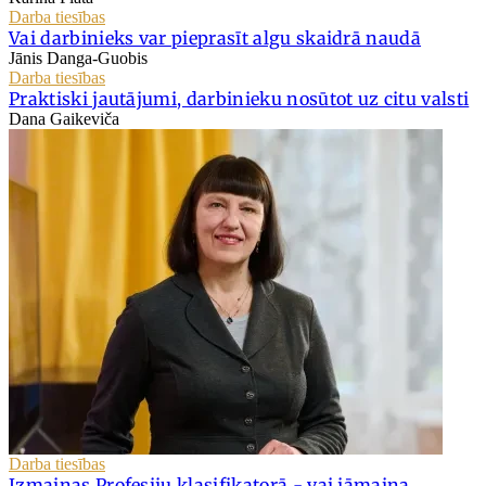
Darba tiesības
Vai darbinieks var pieprasīt algu skaidrā naudā
Jānis Danga-Guobis
Darba tiesības
Praktiski jautājumi, darbinieku nosūtot uz citu valsti
Dana Gaikeviča
Darba tiesības
Izmaiņas Profesiju klasifikatorā - vai jāmaina