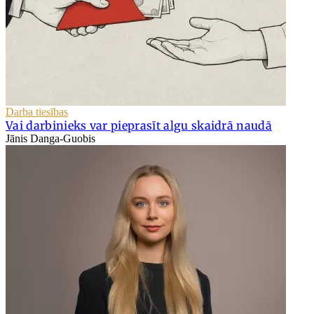
Darba tiesības
Vai darbinieks var pieprasīt algu skaidrā naudā
Jānis Danga-Guobis