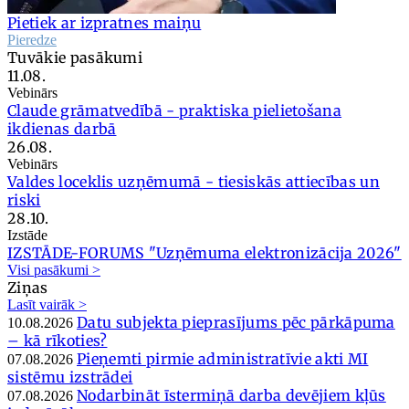
Pietiek ar izpratnes maiņu
Pieredze
Tuvākie pasākumi
11.08.
Vebinārs
Claude grāmatvedībā - praktiska pielietošana
ikdienas darbā
26.08.
Vebinārs
Valdes loceklis uzņēmumā - tiesiskās attiecības un
riski
28.10.
Izstāde
IZSTĀDE-FORUMS "Uzņēmuma elektronizācija 2026"
Visi pasākumi >
Ziņas
Lasīt vairāk >
Datu subjekta pieprasījums pēc pārkāpuma
10.08.2026
– kā rīkoties?
Pieņemti pirmie administratīvie akti MI
07.08.2026
sistēmu izstrādei
Nodarbināt īstermiņā darba devējiem kļūs
07.08.2026