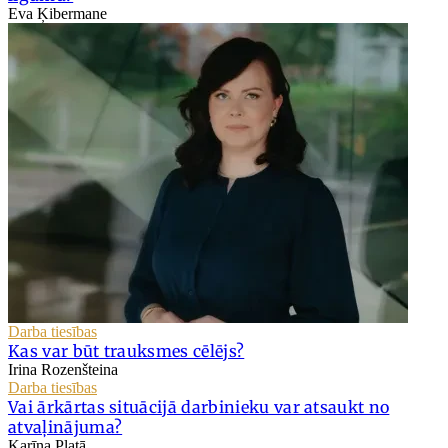
Eva Ķibermane
Darba tiesības
Kas var būt trauksmes cēlējs?
Irina Rozenšteina
Darba tiesības
Vai ārkārtas situācijā darbinieku var atsaukt no
atvaļinājuma?
Karīna Platā