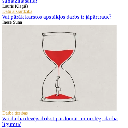
samazināšana?
Lauris Klagišs
Datu aizsardzība
Vai pārāk karstos apstākļos darbs ir jāpārtrauc?
Inese Sūna
Darba tiesības
Vai darba devējs drīkst pārdomāt un neslēgt darba
līgumu?