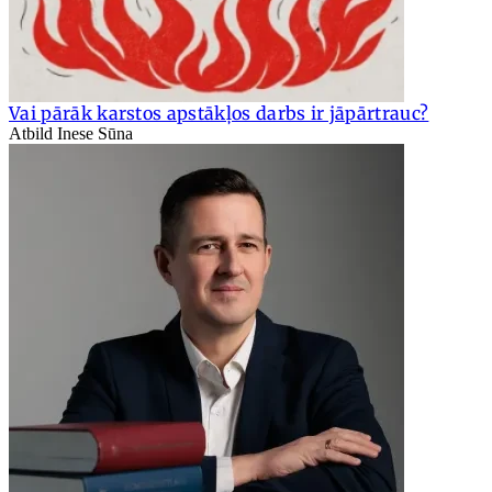
Vai pārāk karstos apstākļos darbs ir jāpārtrauc?
Atbild Inese Sūna