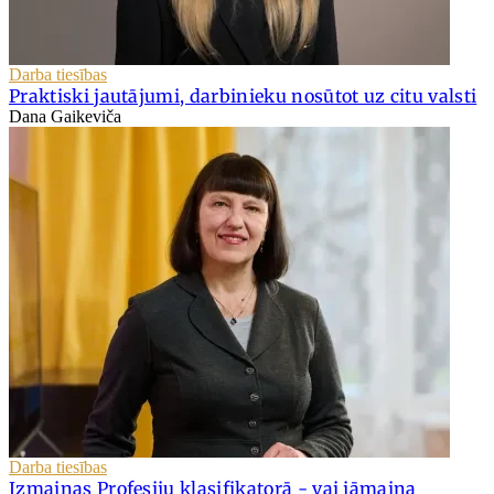
Darba tiesības
Praktiski jautājumi, darbinieku nosūtot uz citu valsti
Dana Gaikeviča
Darba tiesības
Izmaiņas Profesiju klasifikatorā - vai jāmaina