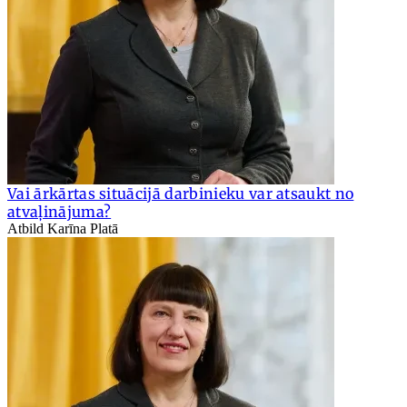
Vai ārkārtas situācijā darbinieku var atsaukt no
atvaļinājuma?
Atbild Karīna Platā