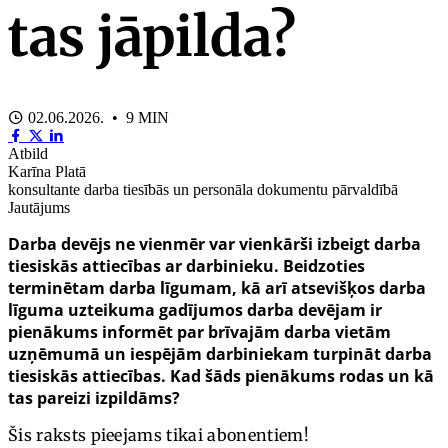
tas jāpilda?
02.06.2026. • 9 MIN
Atbild
Karīna Platā
konsultante darba tiesībās un personāla dokumentu pārvaldībā
Jautājums
Darba devējs ne vienmēr var vienkārši izbeigt darba
tiesiskās attiecības ar darbinieku. Beidzoties
terminētam darba līgumam, kā arī atsevišķos darba
līguma uzteikuma gadījumos darba devējam ir
pienākums informēt par brīvajām darba vietām
uzņēmumā un iespējām darbiniekam turpināt darba
tiesiskās attiecības.
Kad šāds pienākums rodas un kā
tas pareizi izpildāms?
Šis raksts pieejams tikai abonentiem!