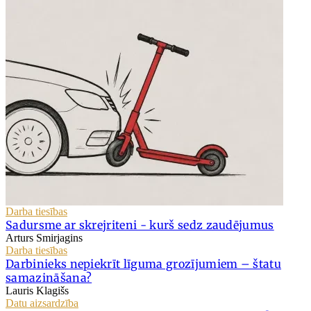
Darba tiesības
Sadursme ar skrejriteni - kurš sedz zaudējumus
Arturs Smirjagins
Darba tiesības
Darbinieks nepiekrīt līguma grozījumiem – štatu
samazināšana?
Lauris Klagišs
Datu aizsardzība