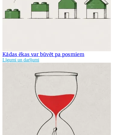
Kādas ēkas var būvēt pa posmiem
Līgumi un darījumi