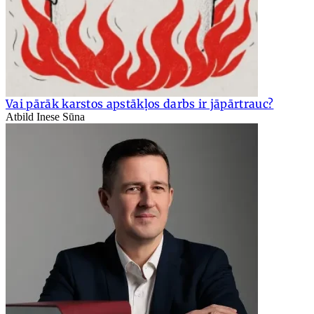
Vai pārāk karstos apstākļos darbs ir jāpārtrauc?
Atbild Inese Sūna