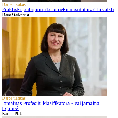
Darba tiesības
Praktiski jautājumi, darbinieku nosūtot uz citu valsti
Dana Gaikeviča
Darba tiesības
Izmaiņas Profesiju klasifikatorā - vai jāmaina
līgums?
Karīna Platā