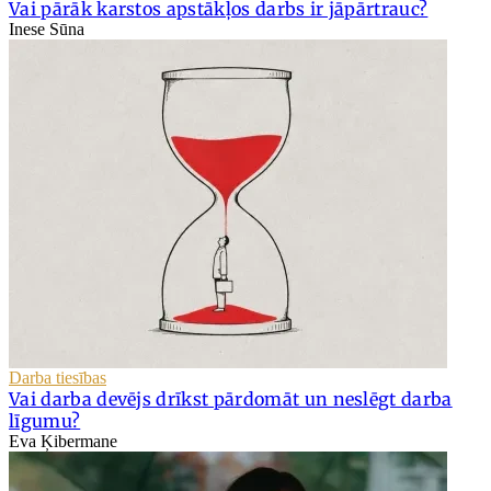
Vai pārāk karstos apstākļos darbs ir jāpārtrauc?
Inese Sūna
Darba tiesības
Vai darba devējs drīkst pārdomāt un neslēgt darba
līgumu?
Eva Ķibermane