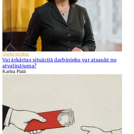
Darba tiesības
Vai ārkārtas situācijā darbinieku var atsaukt no
atvaļinājuma?
Karīna Platā