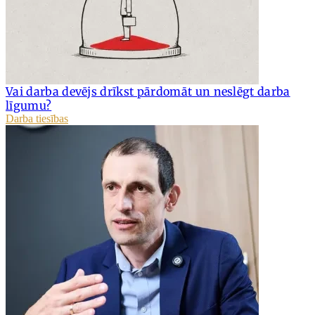
Vai darba devējs drīkst pārdomāt un neslēgt darba
līgumu?
Darba tiesības