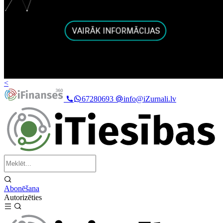
<
67280693
info@iZurnali.lv
Abonēšana
Autorizēties