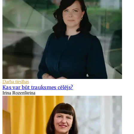
Darba tiesības
Kas var būt trauksmes cēlējs?
Irina Rozenšteina