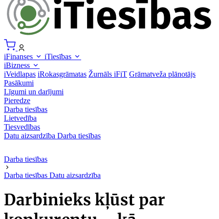
iFinanses
iTiesības
iBizness
iVeidlapas
iRokasgrāmatas
Žurnāls iFiT
Grāmatveža plānotājs
Pasākumi
Līgumi un darījumi
Pieredze
Darba tiesības
Lietvedība
Tiesvedības
Datu aizsardzība
Darba tiesības
Darba tiesības
Darba tiesības
Datu aizsardzība
Darbinieks kļūst par