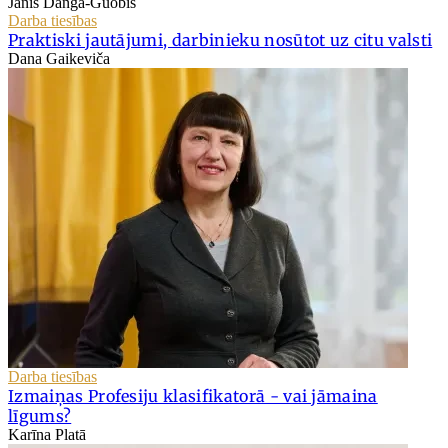
Jānis Danga-Guobis
Darba tiesības
Praktiski jautājumi, darbinieku nosūtot uz citu valsti
Dana Gaikeviča
Darba tiesības
Izmaiņas Profesiju klasifikatorā - vai jāmaina
līgums?
Karīna Platā