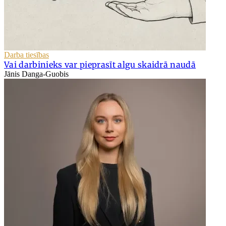
Darba tiesības
Vai darbinieks var pieprasīt algu skaidrā naudā
Jānis Danga-Guobis