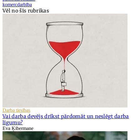
komercdarbība
Vēl no šīs rubrikas
Darba tiesības
Vai darba devējs drīkst pārdomāt un neslēgt darba
līgumu?
Eva Ķibermane