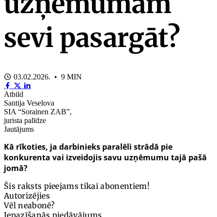
uzņēmumam
sevi pasargāt?
03.02.2026. • 9 MIN
Atbild
Santija Veselova
SIA “Sorainen ZAB”,
jurista palīdze
Jautājums
Kā rīkoties, ja darbinieks paralēli strādā pie
konkurenta vai izveidojis savu uzņēmumu tajā pašā
jomā?
Šis raksts pieejams tikai abonentiem!
Autorizējies
Vēl neabonē?
Iepazīšanās piedāvājums