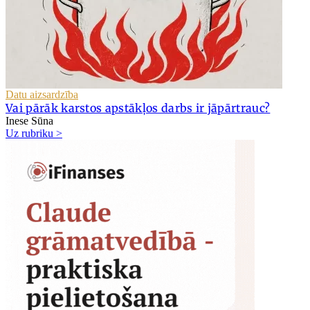
Datu aizsardzība
Vai pārāk karstos apstākļos darbs ir jāpārtrauc?
Inese Sūna
Uz rubriku >