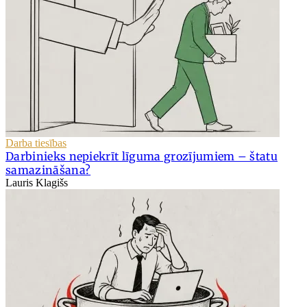
Darba tiesības
Darbinieks nepiekrīt līguma grozījumiem – štatu
samazināšana?
Lauris Klagišs