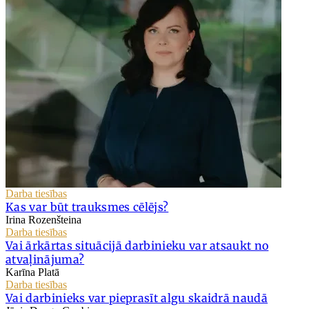
Darba tiesības
Kas var būt trauksmes cēlējs?
Irina Rozenšteina
Darba tiesības
Vai ārkārtas situācijā darbinieku var atsaukt no
atvaļinājuma?
Karīna Platā
Darba tiesības
Vai darbinieks var pieprasīt algu skaidrā naudā