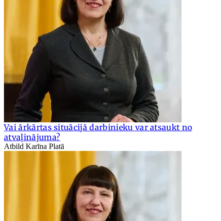
Vai ārkārtas situācijā darbinieku var atsaukt no
atvaļinājuma?
Atbild Karīna Platā