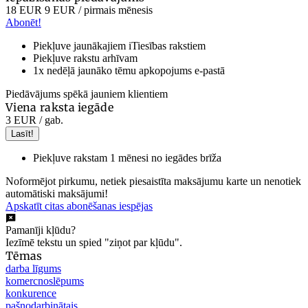
18 EUR
9 EUR
/ pirmais mēnesis
Abonēt!
Piekļuve jaunākajiem iTiesības rakstiem
Piekļuve rakstu arhīvam
1x nedēļā jaunāko tēmu apkopojums e-pastā
Piedāvājums spēkā jauniem klientiem
Viena raksta iegāde
3 EUR
/ gab.
Lasīt!
Piekļuve rakstam 1 mēnesi no iegādes brīža
Noformējot pirkumu, netiek piesaistīta maksājumu karte un nenotiek
automātiski maksājumi!
Apskatīt citas abonēšanas iespējas
Pamanīji kļūdu?
Iezīmē tekstu un spied "ziņot par kļūdu".
Tēmas
darba līgums
komercnoslēpums
konkurence
pašnodarbinātais