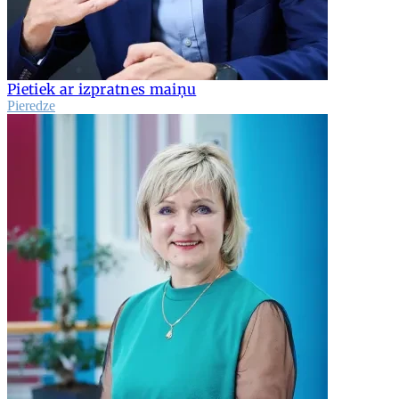
Pietiek ar izpratnes maiņu
Pieredze