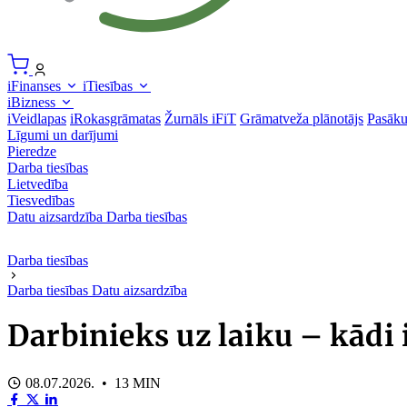
iFinanses
iTiesības
iBizness
iVeidlapas
iRokasgrāmatas
Žurnāls iFiT
Grāmatveža plānotājs
Pasāk
Līgumi un darījumi
Pieredze
Darba tiesības
Lietvedība
Tiesvedības
Datu aizsardzība
Darba tiesības
Darba tiesības
Darba tiesības
Datu aizsardzība
Darbinieks uz laiku – kādi 
08.07.2026. • 13 MIN