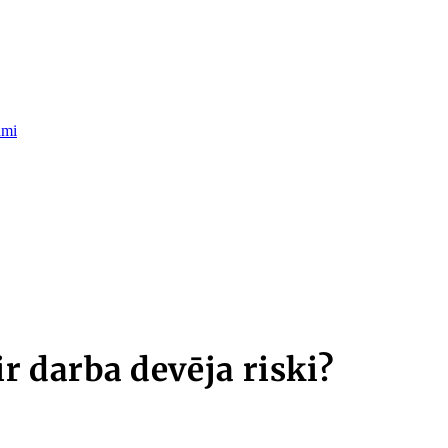
umi
ir darba devēja riski?