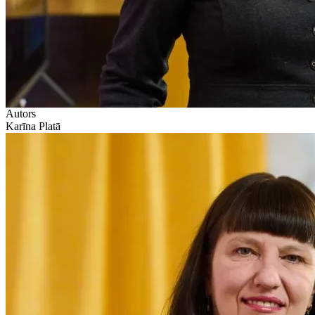
Autors
Karīna Platā