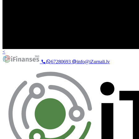
<
67280693
info@iZurnali.lv