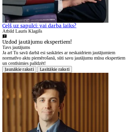
Ceļš uz sapulci: vai darba laiks?
Atbild Lauris Klagišs
Uzdod jautājumu ekspertiem!
Tavs jautājums
Ja arī Tu savā darbā esi saskāries ar neskaidriem jautājumiem
normatīvo aktu piemērošanā, sūti savu jautājumu mūsu ekspertiem
un centīsimies palīdzēt!
Jaunākie raksti
Lasītākie raksti