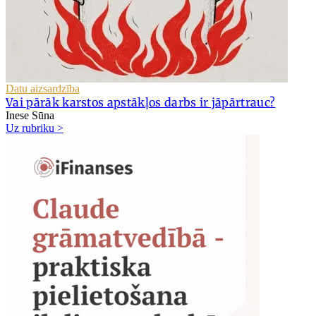
Datu aizsardzība
Vai pārāk karstos apstākļos darbs ir jāpārtrauc?
Inese Sūna
Uz rubriku >