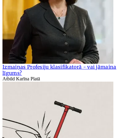
Izmaiņas Profesiju klasifikatorā - vai jāmaina
līgums?
Atbild Karīna Platā