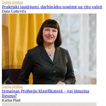
Darba tiesības
Praktiski jautājumi, darbinieku nosūtot uz citu valsti
Dana Gaikeviča
Darba tiesības
Izmaiņas Profesiju klasifikatorā - vai jāmaina
līgums?
Karīna Platā