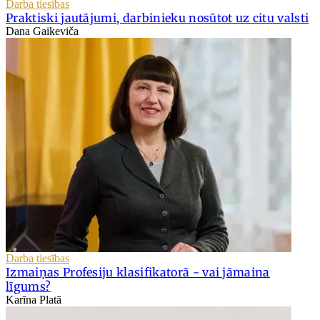
Darba tiesības
Praktiski jautājumi, darbinieku nosūtot uz citu valsti
Dana Gaikeviča
Darba tiesības
Izmaiņas Profesiju klasifikatorā - vai jāmaina
līgums?
Karīna Platā