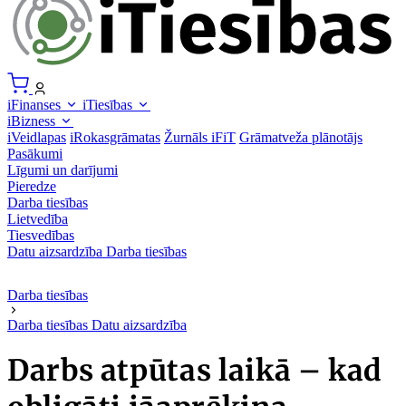
iFinanses
iTiesības
iBizness
iVeidlapas
iRokasgrāmatas
Žurnāls iFiT
Grāmatveža plānotājs
Pasākumi
Līgumi un darījumi
Pieredze
Darba tiesības
Lietvedība
Tiesvedības
Datu aizsardzība
Darba tiesības
Darba tiesības
Darba tiesības
Datu aizsardzība
Darbs atpūtas laikā – kad