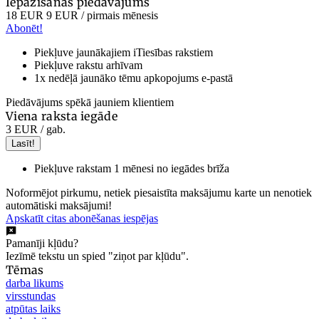
Iepazīšanās piedāvājums
18 EUR
9 EUR
/ pirmais mēnesis
Abonēt!
Piekļuve jaunākajiem iTiesības rakstiem
Piekļuve rakstu arhīvam
1x nedēļā jaunāko tēmu apkopojums e-pastā
Piedāvājums spēkā jauniem klientiem
Viena raksta iegāde
3 EUR
/ gab.
Lasīt!
Piekļuve rakstam 1 mēnesi no iegādes brīža
Noformējot pirkumu, netiek piesaistīta maksājumu karte un nenotiek
automātiski maksājumi!
Apskatīt citas abonēšanas iespējas
Pamanīji kļūdu?
Iezīmē tekstu un spied "ziņot par kļūdu".
Tēmas
darba likums
virsstundas
atpūtas laiks