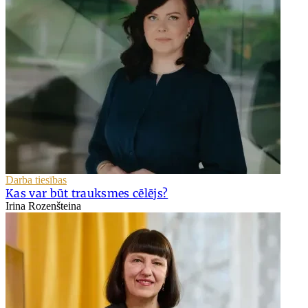
Darba tiesības
Kas var būt trauksmes cēlējs?
Irina Rozenšteina