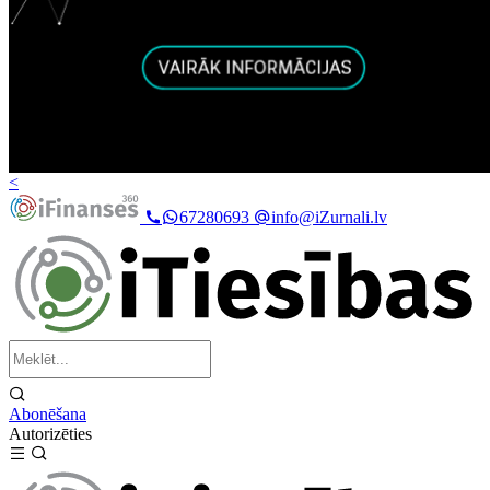
<
67280693
info@iZurnali.lv
Abonēšana
Autorizēties