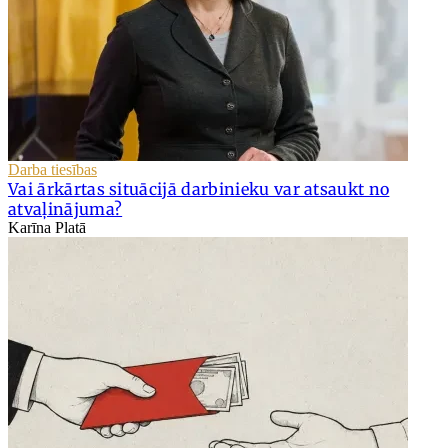
Darba tiesības
Vai ārkārtas situācijā darbinieku var atsaukt no
atvaļinājuma?
Karīna Platā