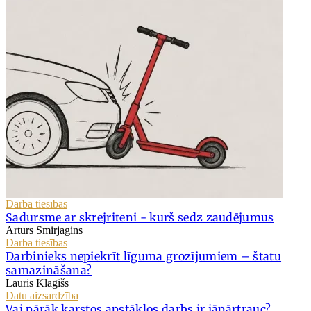
Darba tiesības
Sadursme ar skrejriteni - kurš sedz zaudējumus
Arturs Smirjagins
Darba tiesības
Darbinieks nepiekrīt līguma grozījumiem – štatu
samazināšana?
Lauris Klagišs
Datu aizsardzība
Vai pārāk karstos apstākļos darbs ir jāpārtrauc?