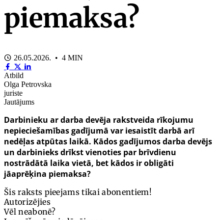
piemaksa?
26.05.2026. • 4 MIN
Atbild
Olga Petrovska
juriste
Jautājums
Darbinieku ar darba devēja rakstveida rīkojumu
nepieciešamības gadījumā var iesaistīt darbā arī
nedēļas atpūtas laikā. Kādos gadījumos darba devējs
un darbinieks drīkst vienoties par brīvdienu
nostrādātā laika vietā, bet kādos ir obligāti
jāaprēķina piemaksa?
Šis raksts pieejams tikai abonentiem!
Autorizējies
Vēl neabonē?