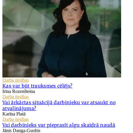
Darba tiesības
Kas var būt trauksmes cēlējs?
Irina Rozenšteina
Darba tiesības
Vai ārkārtas situācijā darbinieku var atsaukt no
atvaļinājuma?
Karīna Platā
Darba tiesības
Vai darbinieks var pieprasīt algu skaidrā naudā
Jānis Danga-Guobis