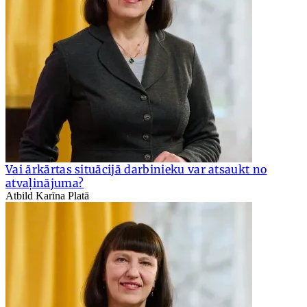
Vai ārkārtas situācijā darbinieku var atsaukt no
atvaļinājuma?
Atbild Karīna Platā