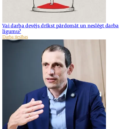
Vai darba devējs drīkst pārdomāt un neslēgt darba
līgumu?
Darba tiesības