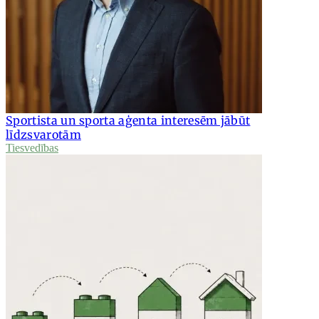
Sportista un sporta aģenta interesēm jābūt
līdzsvarotām
Tiesvedības