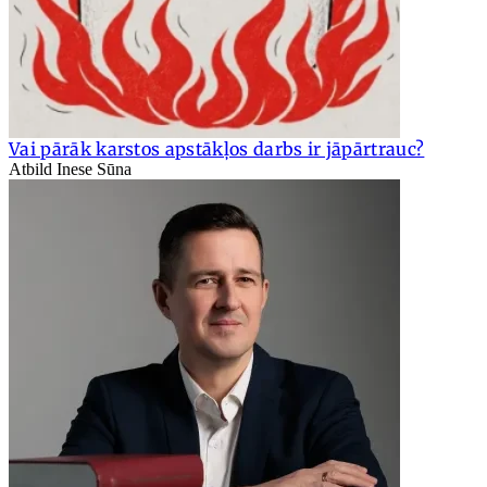
Vai pārāk karstos apstākļos darbs ir jāpārtrauc?
Atbild Inese Sūna