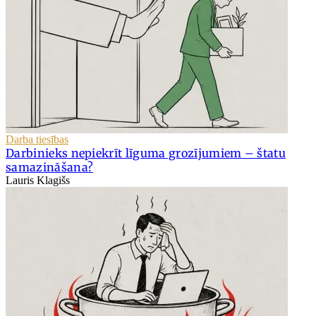
Darba tiesības
Darbinieks nepiekrīt līguma grozījumiem – štatu
samazināšana?
Lauris Klagišs