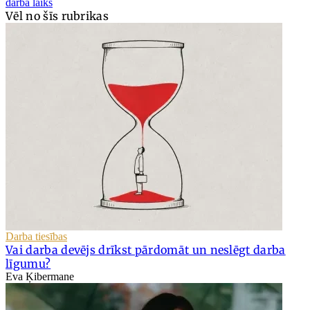
darba laiks
Vēl no šīs rubrikas
Darba tiesības
Vai darba devējs drīkst pārdomāt un neslēgt darba
līgumu?
Eva Ķibermane