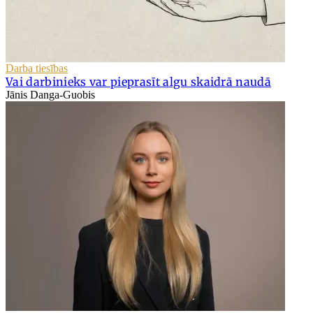
Darba tiesības
Vai darbinieks var pieprasīt algu skaidrā naudā
Jānis Danga-Guobis