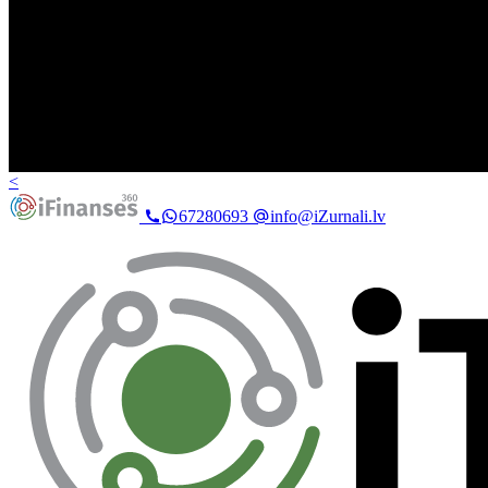
<
67280693
info@iZurnali.lv