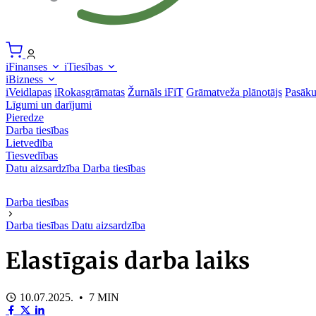
iFinanses
iTiesības
iBizness
iVeidlapas
iRokasgrāmatas
Žurnāls iFiT
Grāmatveža plānotājs
Pasāk
Līgumi un darījumi
Pieredze
Darba tiesības
Lietvedība
Tiesvedības
Datu aizsardzība
Darba tiesības
Darba tiesības
Darba tiesības
Datu aizsardzība
Elastīgais darba laiks
10.07.2025. • 7 MIN