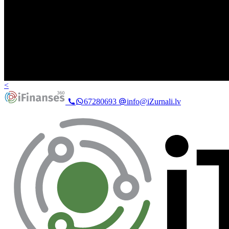
<
67280693
info@iZurnali.lv