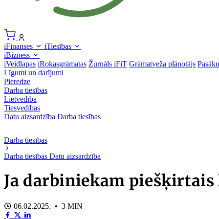
iFinanses
iTiesības
iBizness
iVeidlapas
iRokasgrāmatas
Žurnāls iFiT
Grāmatveža plānotājs
Pasāk
Līgumi un darījumi
Pieredze
Darba tiesības
Lietvedība
Tiesvedības
Datu aizsardzība
Darba tiesības
Darba tiesības
Darba tiesības
Datu aizsardzība
Ja darbiniekam piešķirtai
06.02.2025. • 3 MIN