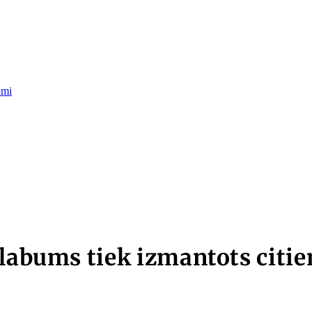
umi
s labums tiek izmantots cit