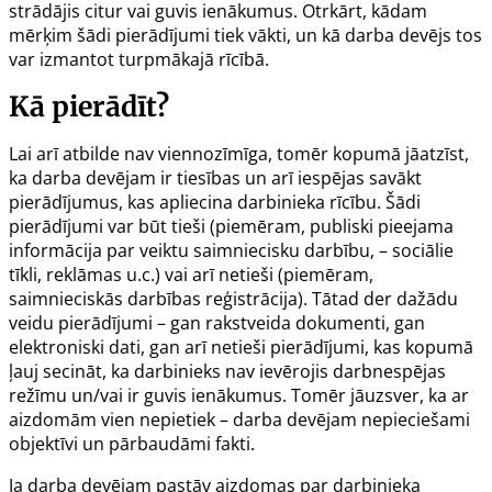
strādājis citur vai guvis ienākumus. Otrkārt, kādam
mērķim šādi pierādījumi tiek vākti, un kā darba devējs tos
var izmantot turpmākajā rīcībā.
Kā pierādīt?
Lai arī atbilde nav viennozīmīga, tomēr kopumā jāatzīst,
ka darba devējam ir tiesības un arī iespējas savākt
pierādījumus, kas apliecina darbinieka rīcību. Šādi
pierādījumi var būt tieši (piemēram, publiski pieejama
informācija par veiktu saimniecisku darbību, – sociālie
tīkli, reklāmas u.c.) vai arī netieši (piemēram,
saimnieciskās darbības reģistrācija). Tātad der dažādu
veidu pierādījumi – gan rakstveida dokumenti, gan
elektroniski dati, gan arī netieši pierādījumi, kas kopumā
ļauj secināt, ka darbinieks nav ievērojis darbnespējas
režīmu un/vai ir guvis ienākumus. Tomēr jāuzsver, ka ar
aizdomām vien nepietiek – darba devējam nepieciešami
objektīvi un pārbaudāmi fakti.
Ja darba devējam pastāv aizdomas par darbinieka