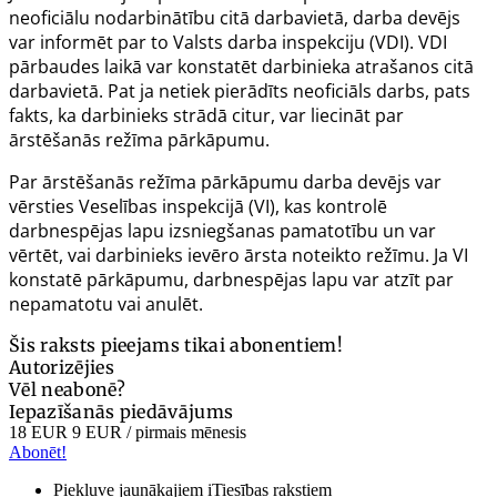
neoficiālu nodarbinātību citā darbavietā, darba devējs
var informēt par to Valsts darba inspekciju (VDI). VDI
pārbaudes laikā var konstatēt darbinieka atrašanos citā
darbavietā. Pat ja netiek pierādīts neoficiāls darbs, pats
fakts, ka darbinieks strādā citur, var liecināt par
ārstēšanās režīma pārkāpumu.
Par ārstēšanās režīma pārkāpumu darba devējs var
vērsties Veselības inspekcijā (VI), kas kontrolē
darbnespējas lapu izsniegšanas pamatotību un var
vērtēt, vai darbinieks ievēro ārsta noteikto režīmu. Ja VI
konstatē pārkāpumu, darbnespējas lapu var atzīt par
nepamatotu vai anulēt.
Šis raksts pieejams tikai abonentiem!
Autorizējies
Vēl neabonē?
Iepazīšanās piedāvājums
18 EUR
9 EUR
/ pirmais mēnesis
Abonēt!
Piekļuve jaunākajiem iTiesības rakstiem