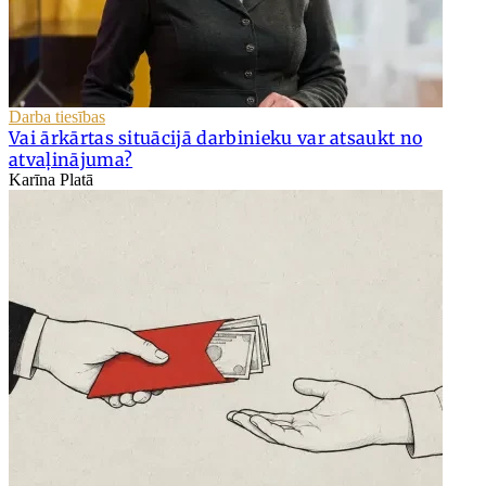
Darba tiesības
Vai ārkārtas situācijā darbinieku var atsaukt no
atvaļinājuma?
Karīna Platā