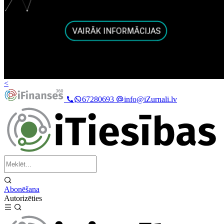
<
67280693
info@iZurnali.lv
Abonēšana
Autorizēties