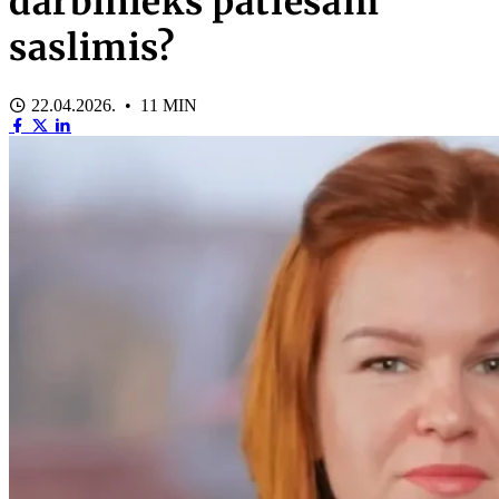
darbinieks patiešām
saslimis?
22.04.2026. • 11 MIN