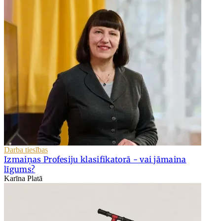
Darba tiesības
Izmaiņas Profesiju klasifikatorā - vai jāmaina
līgums?
Karīna Platā