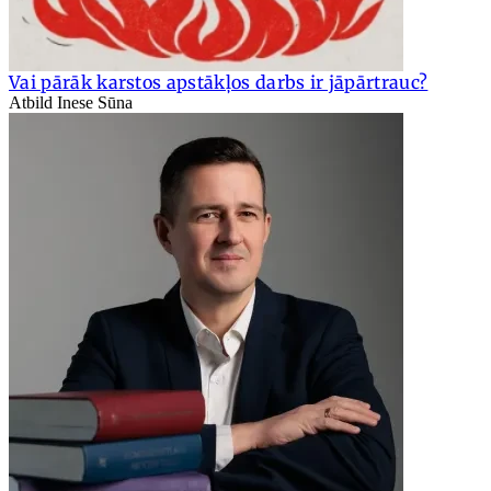
Vai pārāk karstos apstākļos darbs ir jāpārtrauc?
Atbild Inese Sūna