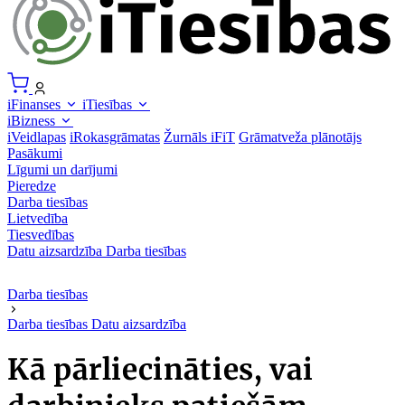
iFinanses
iTiesības
iBizness
iVeidlapas
iRokasgrāmatas
Žurnāls iFiT
Grāmatveža plānotājs
Pasākumi
Līgumi un darījumi
Pieredze
Darba tiesības
Lietvedība
Tiesvedības
Datu aizsardzība
Darba tiesības
Darba tiesības
Darba tiesības
Datu aizsardzība
Kā pārliecināties, vai