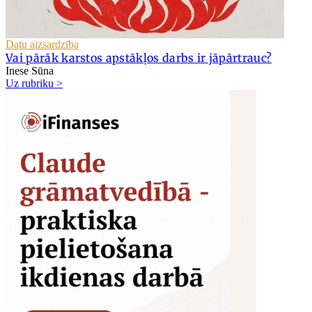
Datu aizsardzība
Vai pārāk karstos apstākļos darbs ir jāpārtrauc?
Inese Sūna
Uz rubriku >