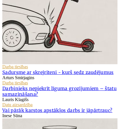
Darba tiesības
Sadursme ar skrejriteni - kurš sedz zaudējumus
Arturs Smirjagins
Darba tiesības
Darbinieks nepiekrīt līguma grozījumiem – štatu
samazināšana?
Lauris Klagišs
Datu aizsardzība
Vai pārāk karstos apstākļos darbs ir jāpārtrauc?
Inese Sūna