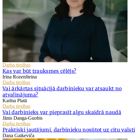
Darba tiesības
Kas var būt trauksmes cēlējs?
Irina Rozenšteina
Darba tiesības
Vai ārkārtas situācijā darbinieku var atsaukt no
atvaļinājuma?
Karīna Platā
Darba tiesības
Vai darbinieks var pieprasīt algu skaidrā naudā
Jānis Danga-Guobis
Darba tiesības
Praktiski jautājumi, darbinieku nosūtot uz citu valsti
Dana Gaikeviča