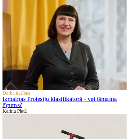
Darba tiesības
Izmaiņas Profesiju klasifikatorā - vai jāmaina
līgums?
Karīna Platā