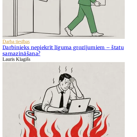
Darba tiesības
Darbinieks nepiekrīt līguma grozījumiem – štatu
samazināšana?
Lauris Klagišs