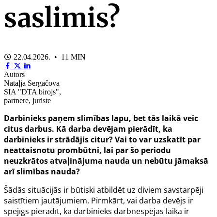
saslimis?
22.04.2026. • 11 MIN
Autors
Nataļja Sergačova
SIA "DTA birojs",
partnere, juriste
Darbinieks paņem slimības lapu, bet tās laikā veic
citus darbus. Kā darba devējam pierādīt, ka
darbinieks ir strādājis citur? Vai to var uzskatīt par
neattaisnotu prombūtni, lai par šo periodu
neuzkrātos atvaļinājuma nauda un nebūtu jāmaksā
arī slimības nauda?
Šādās situācijās ir būtiski atbildēt uz diviem savstarpēji
saistītiem jautājumiem. Pirmkārt, vai darba devējs ir
spējīgs pierādīt, ka darbinieks darbnespējas laikā ir