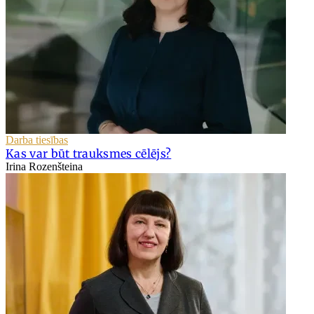
Darba tiesības
Kas var būt trauksmes cēlējs?
Irina Rozenšteina