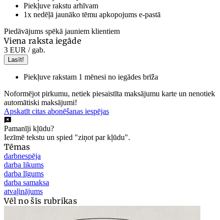
Piekļuve rakstu arhīvam
1x nedēļā jaunāko tēmu apkopojums e-pastā
Piedāvājums spēkā jauniem klientiem
Viena raksta iegāde
3 EUR
/ gab.
Lasīt!
Piekļuve rakstam 1 mēnesi no iegādes brīža
Noformējot pirkumu, netiek piesaistīta maksājumu karte un nenotiek
automātiski maksājumi!
Apskatīt citas abonēšanas iespējas
Pamanīji kļūdu?
Iezīmē tekstu un spied "ziņot par kļūdu".
Tēmas
darbnespēja
darba likums
darba līgums
darba samaksa
atvaļinājums
Vēl no šīs rubrikas