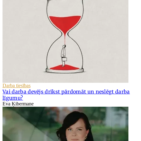
Darba tiesības
Vai darba devējs drīkst pārdomāt un neslēgt darba
līgumu?
Eva Ķibermane