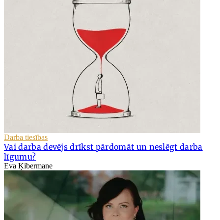
Darba tiesības
Vai darba devējs drīkst pārdomāt un neslēgt darba
līgumu?
Eva Ķibermane