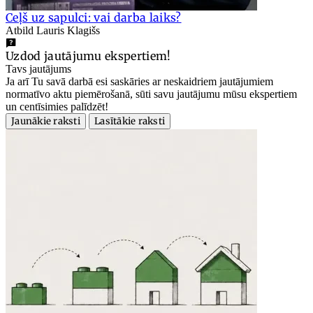
Ceļš uz sapulci: vai darba laiks?
Atbild Lauris Klagišs
Uzdod jautājumu ekspertiem!
Tavs jautājums
Ja arī Tu savā darbā esi saskāries ar neskaidriem jautājumiem
normatīvo aktu piemērošanā, sūti savu jautājumu mūsu ekspertiem
un centīsimies palīdzēt!
Jaunākie raksti
Lasītākie raksti