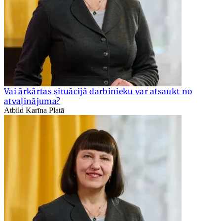
Vai ārkārtas situācijā darbinieku var atsaukt no
atvaļinājuma?
Atbild Karīna Platā