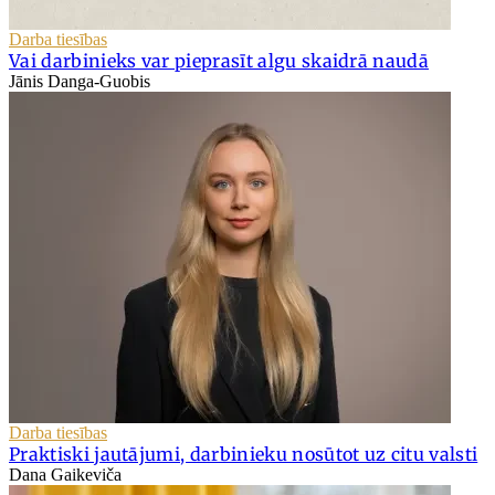
Darba tiesības
Vai darbinieks var pieprasīt algu skaidrā naudā
Jānis Danga-Guobis
Darba tiesības
Praktiski jautājumi, darbinieku nosūtot uz citu valsti
Dana Gaikeviča