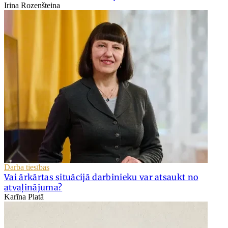
Irina Rozenšteina
Darba tiesības
Vai ārkārtas situācijā darbinieku var atsaukt no
atvaļinājuma?
Karīna Platā