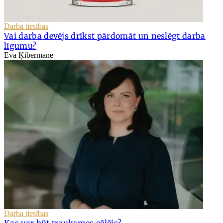
Darba tiesības
Vai darba devējs drīkst pārdomāt un neslēgt darba
līgumu?
Eva Ķibermane
Darba tiesības
Kas var būt trauksmes cēlējs?