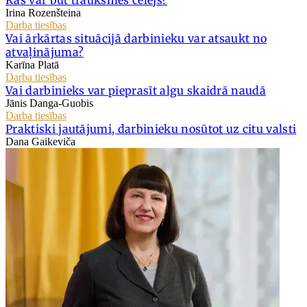
Irina Rozenšteina
Darba tiesības
Vai ārkārtas situācijā darbinieku var atsaukt no
atvaļinājuma?
Karīna Platā
Darba tiesības
Vai darbinieks var pieprasīt algu skaidrā naudā
Jānis Danga-Guobis
Darba tiesības
Praktiski jautājumi, darbinieku nosūtot uz citu valsti
Dana Gaikeviča