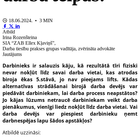
18.06.2024. • 3 MIN
Atbild
Irina Rozenšteina
SIA “ZAB Ellex Kļaviņš”,
Darba tiesību prakses grupas vadītāja, zvērināta advokāte
Jautājums
Darbinieks ir salauzis kāju, kā rezultātā tīri fiziski
nevar nokļūt līdz savai darba vietai, kas atrodas
biroja ēkas 5.stāvā, jo nav pieejams lifts. Kādas
alternatīvas strādāšanai birojā darba devējs var
piedāvāt darbiniekam, lai darba process neapstātos?
Jo kājas lūzums netraucē darbiniekam veikt darba
pienākumus, vienīgi liedz nokļūt līdz darba vietai. Vai
darba devējs var piespiest darbinieku ņemt
darbnespējas lapu šādos apstākļos?
Atbildē uzzināsi: