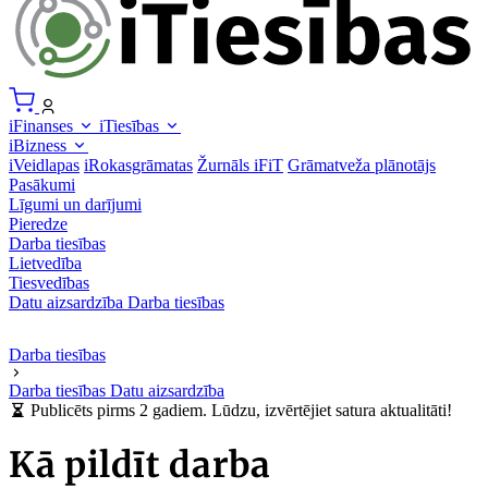
iFinanses
iTiesības
iBizness
iVeidlapas
iRokasgrāmatas
Žurnāls iFiT
Grāmatveža plānotājs
Pasākumi
Līgumi un darījumi
Pieredze
Darba tiesības
Lietvedība
Tiesvedības
Datu aizsardzība
Darba tiesības
Darba tiesības
Darba tiesības
Datu aizsardzība
Publicēts pirms 2 gadiem. Lūdzu, izvērtējiet satura aktualitāti!
Kā pildīt darba