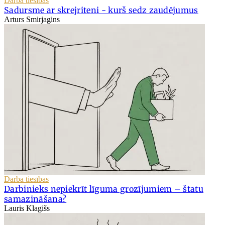
Darba tiesības
Sadursme ar skrejriteni - kurš sedz zaudējumus
Arturs Smirjagins
Darba tiesības
Darbinieks nepiekrīt līguma grozījumiem – štatu
samazināšana?
Lauris Klagišs