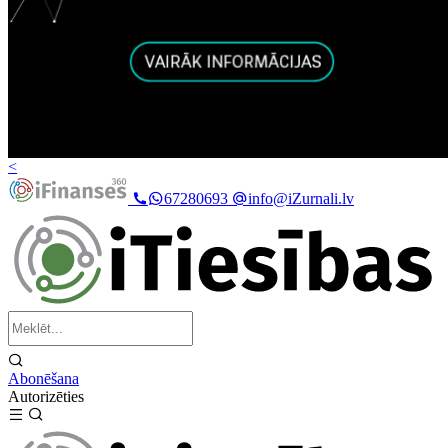
<
67280693
info@iZurnali.lv
Abonēšana
Autorizēties