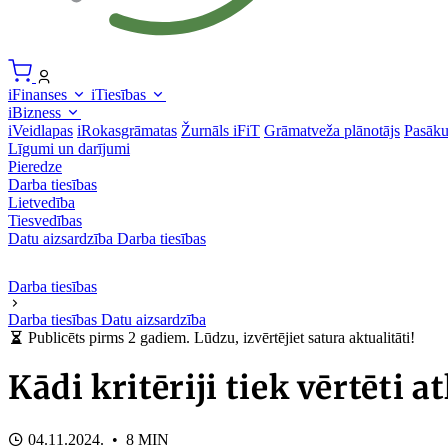
iFinanses
iTiesības
iBizness
iVeidlapas
iRokasgrāmatas
Žurnāls iFiT
Grāmatveža plānotājs
Pasāk
Līgumi un darījumi
Pieredze
Darba tiesības
Lietvedība
Tiesvedības
Datu aizsardzība
Darba tiesības
Darba tiesības
Darba tiesības
Datu aizsardzība
Publicēts pirms 2 gadiem. Lūdzu, izvērtējiet satura aktualitāti!
Kādi kritēriji tiek vērtēti a
04.11.2024. • 8 MIN