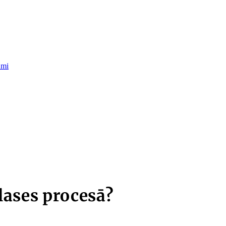
umi
tlases procesā?