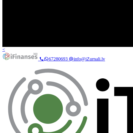
<
67280693
info@iZurnali.lv