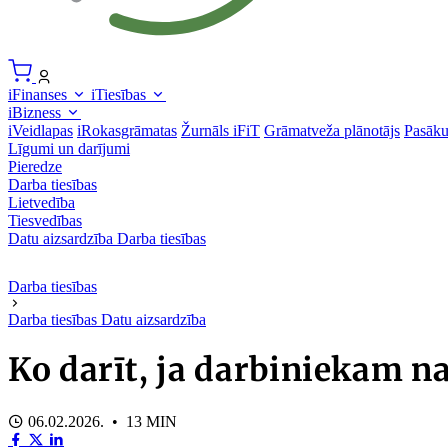
iFinanses
iTiesības
iBizness
iVeidlapas
iRokasgrāmatas
Žurnāls iFiT
Grāmatveža plānotājs
Pasāk
Līgumi un darījumi
Pieredze
Darba tiesības
Lietvedība
Tiesvedības
Datu aizsardzība
Darba tiesības
Darba tiesības
Darba tiesības
Datu aizsardzība
Ko darīt, ja darbiniekam n
06.02.2026. • 13 MIN