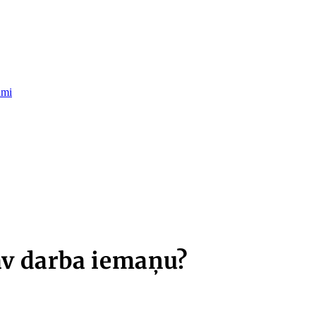
umi
av darba iemaņu?