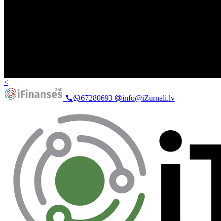
<
67280693
info@iZurnali.lv