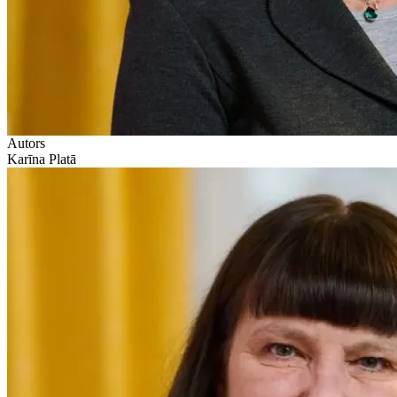
Autors
Karīna Platā