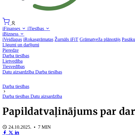
iFinanses
iTiesības
iBizness
iVeidlapas
iRokasgrāmatas
Žurnāls iFiT
Grāmatveža plānotājs
Pasāk
Līgumi un darījumi
Pieredze
Darba tiesības
Lietvedība
Tiesvedības
Datu aizsardzība
Darba tiesības
Darba tiesības
Darba tiesības
Datu aizsardzība
Papildatvaļinājums par darb
24.10.2025. • 7 MIN