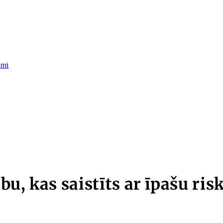
umi
u, kas saistīts ar īpašu ris