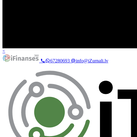
<
67280693
info@iZurnali.lv