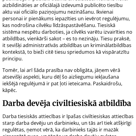
aizbildināties ar oficiālajā izdevumā publicēto tiesību
aktu vai oficiālo paziņojumu nezināšanu
. Ikvienai
personai ir pienākums iepazīties un ievērot regulējumu,
kas nodrošina cilvēku līdzāspastāvēšanu. Tiesiskā
sistēma nespētu darboties, ja cilvēks varētu izvairīties no
atbildības, vienkārši sakot –
es to nezināju
. Tiesu praksē,
it sevišķi administratīvās atbildības un kriminālatbildības
kontekstā, to bieži citē tiesu spriedumos kā vispāratzītu
principu.
Tomēr, lai arī šāda prasība nav obligāta, jāņem vērā
atsevišķi aspekti, kuru dēļ šo aizliegumu iekļaušana
iekšējā regulējumā ir pat ļoti ieteicama. Paskaidrošu,
kāpēc.
Darba devēja civiltiesiskā atbildība
Darba tiesiskās attiecības ir īpašas civiltiesiskas attiecības
starp darba devēju un darbinieku, un tās arī tiek atšķirīgi
regulētas, ņemot vērā, ka darbinieks tajās ir mazāk