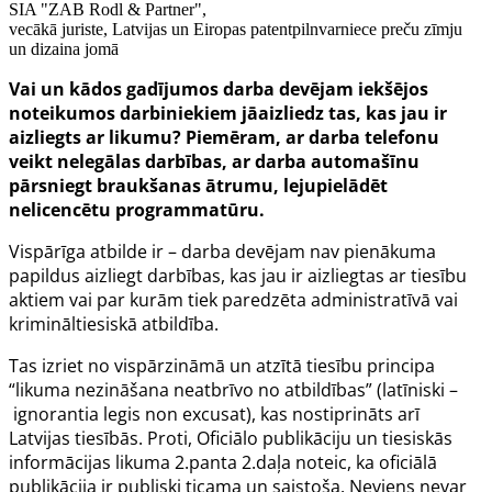
SIA "ZAB Rodl & Partner",
vecākā juriste, Latvijas un Eiropas patentpilnvarniece preču zīmju
un dizaina jomā
Vai un kādos gadījumos darba devējam iekšējos
noteikumos darbiniekiem jāaizliedz tas, kas jau ir
aizliegts ar likumu? Piemēram, ar darba telefonu
veikt nelegālas darbības, ar darba automašīnu
pārsniegt braukšanas ātrumu, lejupielādēt
nelicencētu programmatūru.
Vispārīga atbilde ir – darba devējam nav pienākuma
papildus aizliegt darbības, kas jau ir aizliegtas ar tiesību
aktiem vai par kurām tiek paredzēta administratīvā vai
krimināltiesiskā atbildība.
Tas izriet no vispārzināmā un atzītā tiesību principa
“likuma nezināšana neatbrīvo no atbildības” (latīniski –
ignorantia legis non excusat
), kas nostiprināts arī
Latvijas tiesībās. Proti, Oficiālo publikāciju un tiesiskās
informācijas likuma
2.panta
2.daļa noteic, ka
oficiālā
publikācija ir publiski ticama un saistoša. Neviens nevar