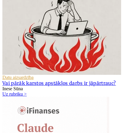
Datu aizsardzība
Vai pārāk karstos apstākļos darbs ir jāpārtrauc?
Inese Sūna
Uz rubriku >