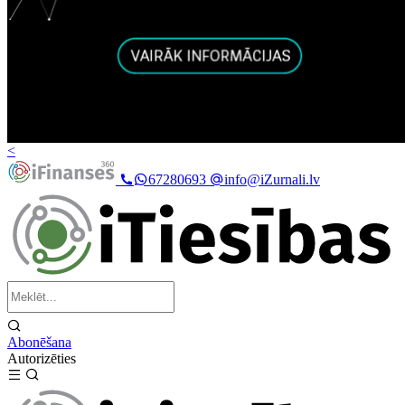
<
67280693
info@iZurnali.lv
Abonēšana
Autorizēties