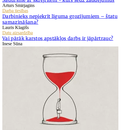
Arturs Smirjagins
Darba tiesības
Darbinieks nepiekrīt līguma grozījumiem – štatu
samazināšana?
Lauris Klagišs
Datu aizsardzība
Vai pārāk karstos apstākļos darbs ir jāpārtrauc?
Inese Sūna