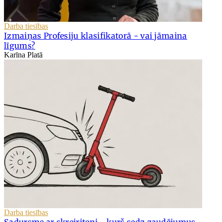
Darba tiesības
Izmaiņas Profesiju klasifikatorā - vai jāmaina
līgums?
Karīna Platā
Darba tiesības
Sadursme ar skrejriteni - kurš sedz zaudējumus