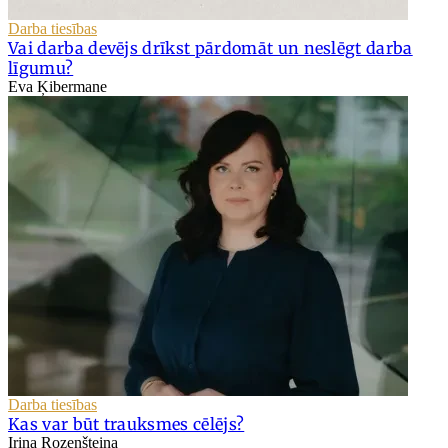
Darba tiesības
Vai darba devējs drīkst pārdomāt un neslēgt darba
līgumu?
Eva Ķibermane
Darba tiesības
Kas var būt trauksmes cēlējs?
Irina Rozenšteina