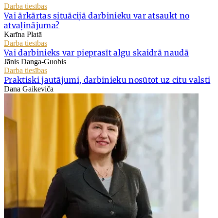
Darba tiesības
Vai ārkārtas situācijā darbinieku var atsaukt no
atvaļinājuma?
Karīna Platā
Darba tiesības
Vai darbinieks var pieprasīt algu skaidrā naudā
Jānis Danga-Guobis
Darba tiesības
Praktiski jautājumi, darbinieku nosūtot uz citu valsti
Dana Gaikeviča