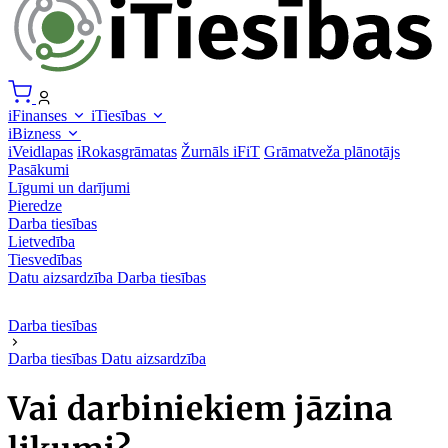
iFinanses
iTiesības
iBizness
iVeidlapas
iRokasgrāmatas
Žurnāls iFiT
Grāmatveža plānotājs
Pasākumi
Līgumi un darījumi
Pieredze
Darba tiesības
Lietvedība
Tiesvedības
Datu aizsardzība
Darba tiesības
Darba tiesības
Darba tiesības
Datu aizsardzība
Vai darbiniekiem jāzina