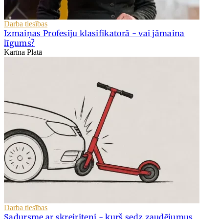
Darba tiesības
Izmaiņas Profesiju klasifikatorā - vai jāmaina
līgums?
Karīna Platā
Darba tiesības
Sadursme ar skrejriteni - kurš sedz zaudējumus