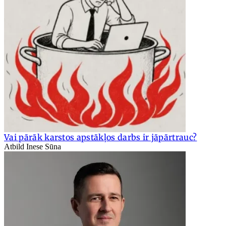
Vai pārāk karstos apstākļos darbs ir jāpārtrauc?
Atbild Inese Sūna