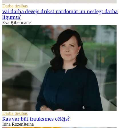
Darba tiesības
Vai darba devējs drīkst pārdomāt un neslēgt darba
līgumu?
Eva Ķibermane
Darba tiesības
Kas var būt trauksmes cēlējs?
Irina Rozenšteina