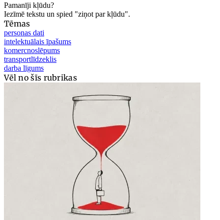
Pamanīji kļūdu?
Iezīmē tekstu un spied "ziņot par kļūdu".
Tēmas
personas dati
intelektuālais īpašums
komercnoslēpums
transportlīdzeklis
darba līgums
Vēl no šīs rubrikas