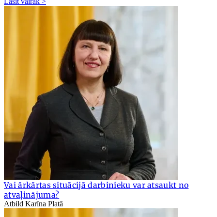
Lasīt vairāk >
Vai ārkārtas situācijā darbinieku var atsaukt no
atvaļinājuma?
Atbild Karīna Platā