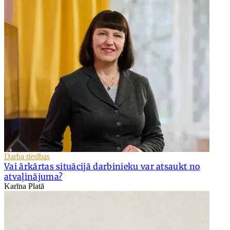
Darba tiesības
Vai ārkārtas situācijā darbinieku var atsaukt no
atvaļinājuma?
Karīna Platā