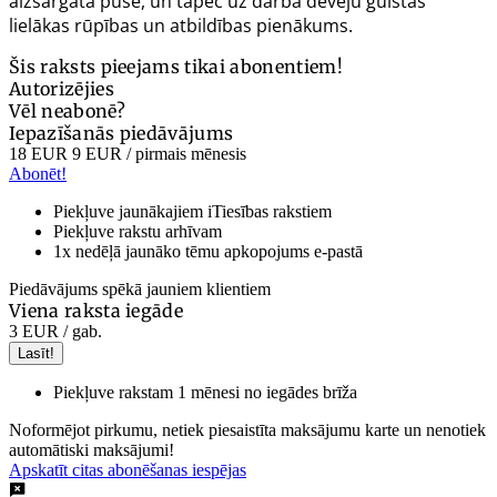
aizsargātā puse, un tāpēc uz darba devēju gulstas
lielākas rūpības un atbildības pienākums.
Šis raksts pieejams tikai abonentiem!
Autorizējies
Vēl neabonē?
Iepazīšanās piedāvājums
18 EUR
9 EUR
/ pirmais mēnesis
Abonēt!
Piekļuve jaunākajiem iTiesības rakstiem
Piekļuve rakstu arhīvam
1x nedēļā jaunāko tēmu apkopojums e-pastā
Piedāvājums spēkā jauniem klientiem
Viena raksta iegāde
3 EUR
/ gab.
Lasīt!
Piekļuve rakstam 1 mēnesi no iegādes brīža
Noformējot pirkumu, netiek piesaistīta maksājumu karte un nenotiek
automātiski maksājumi!
Apskatīt citas abonēšanas iespējas