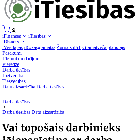
iFinanses
iTiesības
iBizness
iVeidlapas
iRokasgrāmatas
Žurnāls iFiT
Grāmatveža plānotājs
Pasākumi
Līgumi un darījumi
Pieredze
Darba tiesības
Lietvedība
Tiesvedības
Datu aizsardzība
Darba tiesības
Darba tiesības
Darba tiesības
Datu aizsardzība
Vai topošais darbinieks