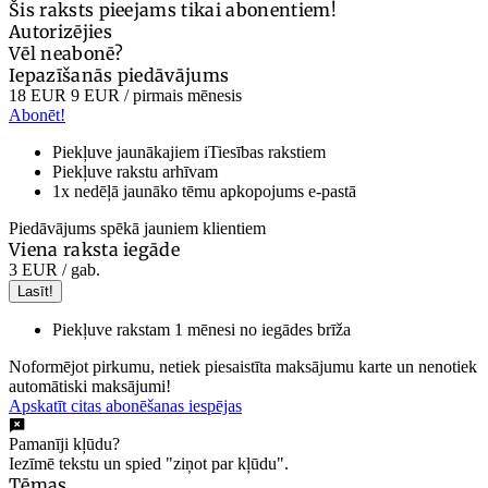
Šis raksts pieejams tikai abonentiem!
Autorizējies
Vēl neabonē?
Iepazīšanās piedāvājums
18 EUR
9 EUR
/ pirmais mēnesis
Abonēt!
Piekļuve jaunākajiem iTiesības rakstiem
Piekļuve rakstu arhīvam
1x nedēļā jaunāko tēmu apkopojums e-pastā
Piedāvājums spēkā jauniem klientiem
Viena raksta iegāde
3 EUR
/ gab.
Lasīt!
Piekļuve rakstam 1 mēnesi no iegādes brīža
Noformējot pirkumu, netiek piesaistīta maksājumu karte un nenotiek
automātiski maksājumi!
Apskatīt citas abonēšanas iespējas
Pamanīji kļūdu?
Iezīmē tekstu un spied "ziņot par kļūdu".
Tēmas