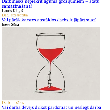
Darbinieks nepiekrīt līguma grozījumiem – štatu
samazināšana?
Lauris Klagišs
Datu aizsardzība
Vai pārāk karstos apstākļos darbs ir jāpārtrauc?
Inese Sūna
Darba tiesības
Vai darba devējs drīkst pārdomāt un neslēgt darba