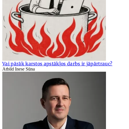
Vai pārāk karstos apstākļos darbs ir jāpārtrauc?
Atbild Inese Sūna