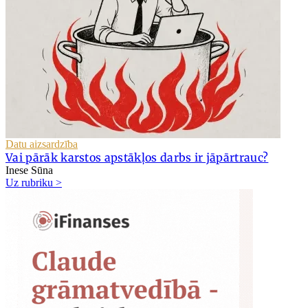
Datu aizsardzība
Vai pārāk karstos apstākļos darbs ir jāpārtrauc?
Inese Sūna
Uz rubriku >