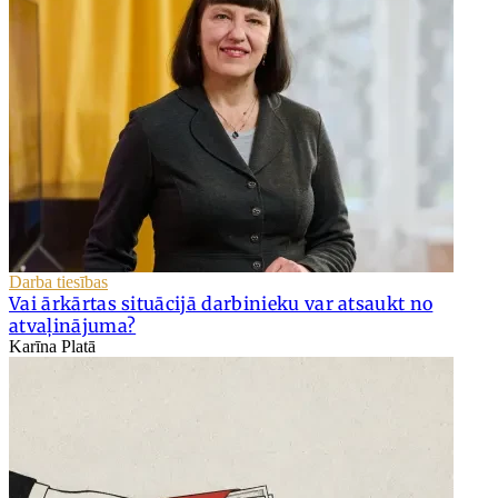
Darba tiesības
Vai ārkārtas situācijā darbinieku var atsaukt no
atvaļinājuma?
Karīna Platā