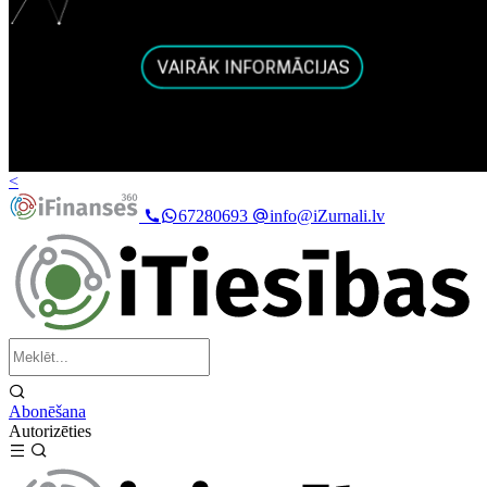
<
67280693
info@iZurnali.lv
Abonēšana
Autorizēties