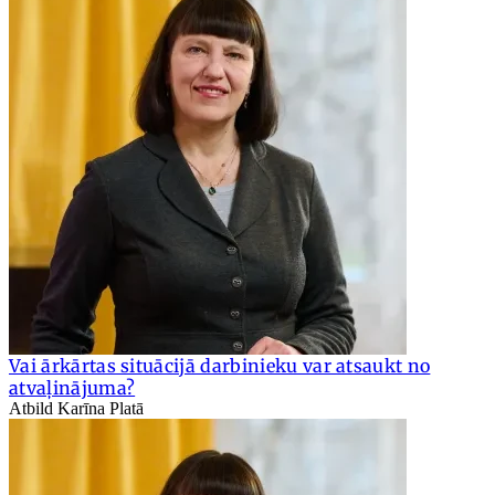
Vai ārkārtas situācijā darbinieku var atsaukt no
atvaļinājuma?
Atbild Karīna Platā