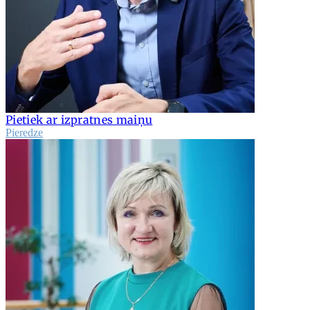
Pietiek ar izpratnes maiņu
Pieredze