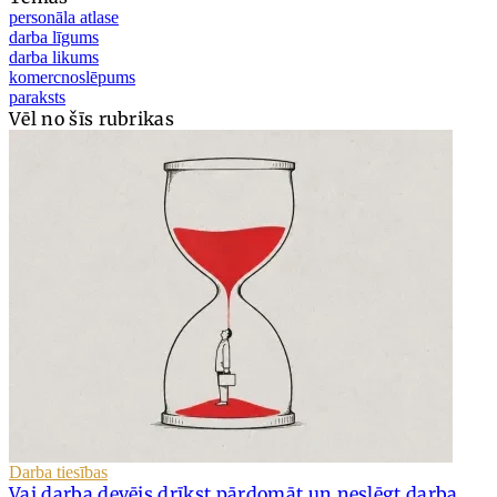
personāla atlase
darba līgums
darba likums
komercnoslēpums
paraksts
Vēl no šīs rubrikas
Darba tiesības
Vai darba devējs drīkst pārdomāt un neslēgt darba