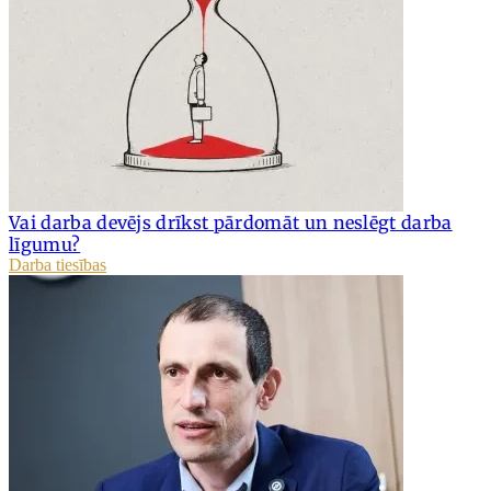
Vai darba devējs drīkst pārdomāt un neslēgt darba
līgumu?
Darba tiesības