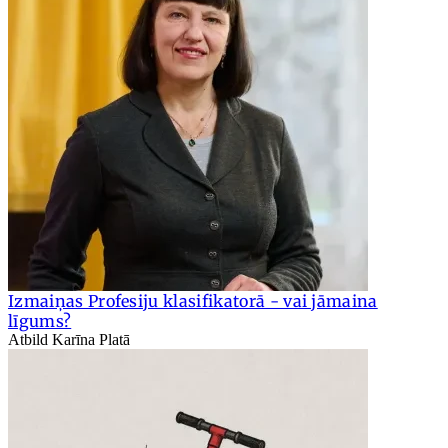
Izmaiņas Profesiju klasifikatorā - vai jāmaina
līgums?
Atbild Karīna Platā