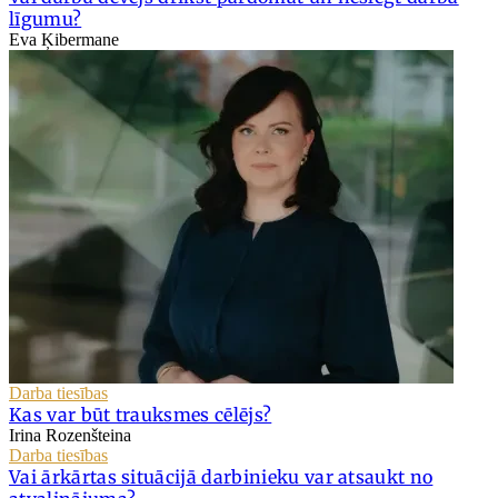
līgumu?
Eva Ķibermane
Darba tiesības
Kas var būt trauksmes cēlējs?
Irina Rozenšteina
Darba tiesības
Vai ārkārtas situācijā darbinieku var atsaukt no