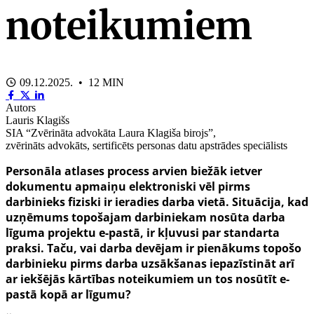
noteikumiem
09.12.2025. • 12 MIN
Autors
Lauris Klagišs
SIA “Zvērināta advokāta Laura Klagiša birojs”,
zvērināts advokāts, sertificēts personas datu apstrādes speciālists
Personāla atlases process arvien biežāk ietver
dokumentu apmaiņu elektroniski vēl pirms
darbinieks fiziski ir ieradies darba vietā. Situācija, kad
uzņēmums topošajam darbiniekam nosūta darba
līguma projektu e-pastā, ir kļuvusi par standarta
praksi. Taču, vai darba devējam ir pienākums topošo
darbinieku pirms darba uzsākšanas iepazīstināt arī
ar iekšējās kārtības noteikumiem un tos nosūtīt e-
pastā kopā ar līgumu?