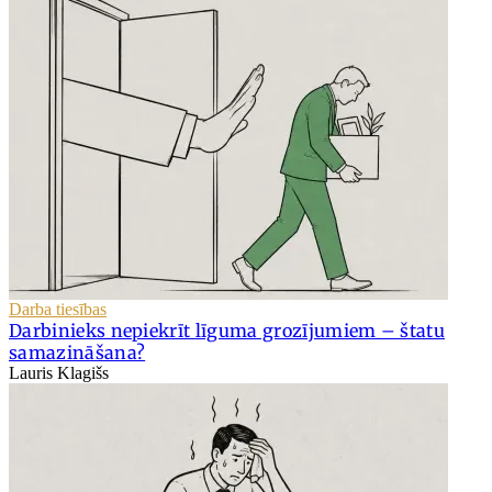
Darba tiesības
Darbinieks nepiekrīt līguma grozījumiem – štatu
samazināšana?
Lauris Klagišs