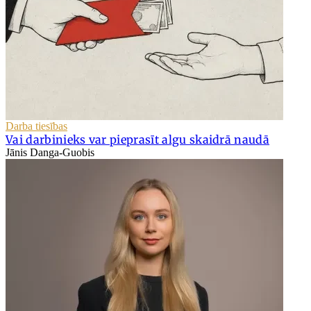
Darba tiesības
Vai darbinieks var pieprasīt algu skaidrā naudā
Jānis Danga-Guobis