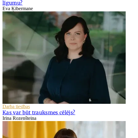
līgumu?
Eva Ķibermane
Darba tiesības
Kas var būt trauksmes cēlējs?
Irina Rozenšteina