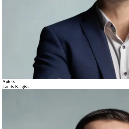
Autors
Lauris Klagišs