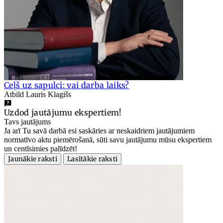
Ceļš uz sapulci: vai darba laiks?
Atbild Lauris Klagišs
Uzdod jautājumu ekspertiem!
Tavs jautājums
Ja arī Tu savā darbā esi saskāries ar neskaidriem jautājumiem
normatīvo aktu piemērošanā, sūti savu jautājumu mūsu ekspertiem
un centīsimies palīdzēt!
Jaunākie raksti
Lasītākie raksti