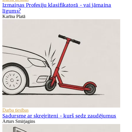
Izmaiņas Profesiju klasifikatorā - vai jāmaina
līgums?
Karīna Platā
Darba tiesības
Sadursme ar skrejriteni - kurš sedz zaudējumus
Arturs Smirjagins