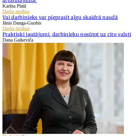
atvaļinājuma?
Karīna Platā
Darba tiesības
Vai darbinieks var pieprasīt algu skaidrā naudā
Jānis Danga-Guobis
Darba tiesības
Praktiski jautājumi, darbinieku nosūtot uz citu valsti
Dana Gaikeviča