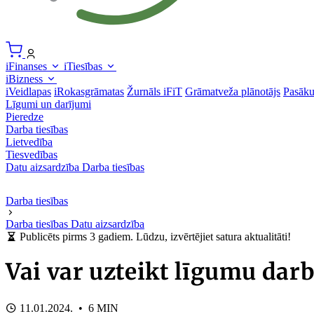
iFinanses
iTiesības
iBizness
iVeidlapas
iRokasgrāmatas
Žurnāls iFiT
Grāmatveža plānotājs
Pasāk
Līgumi un darījumi
Pieredze
Darba tiesības
Lietvedība
Tiesvedības
Datu aizsardzība
Darba tiesības
Darba tiesības
Darba tiesības
Datu aizsardzība
Publicēts pirms 3 gadiem. Lūdzu, izvērtējiet satura aktualitāti!
Vai var uzteikt līgumu darb
11.01.2024. • 6 MIN