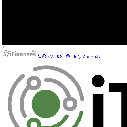
<
67280693
info@iZurnali.lv