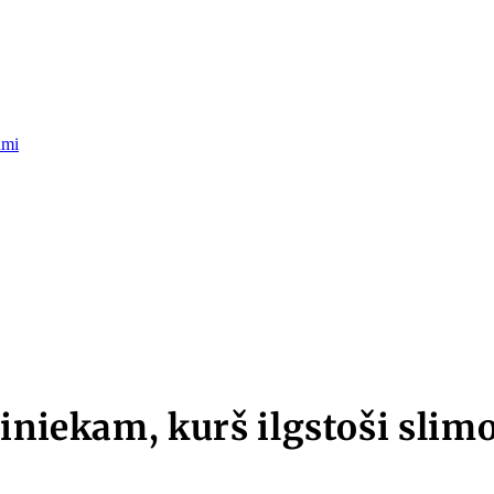
umi
iniekam, kurš ilgstoši slim