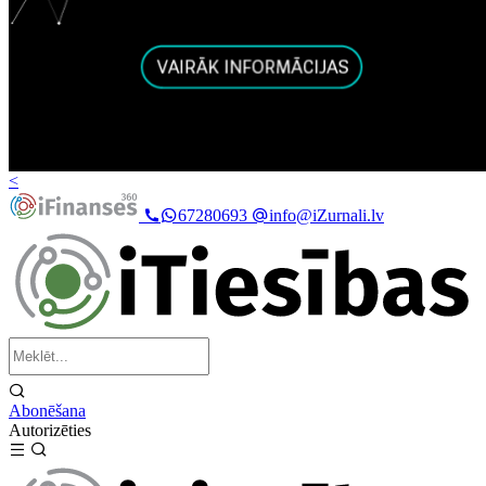
<
67280693
info@iZurnali.lv
Abonēšana
Autorizēties