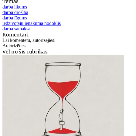
Tēmas
darba likums
darba drošība
darba līgums
iedzīvotāju ienākuma nodoklis
darba samaksa
Komentāri
Lai komentētu, autorizējies!
Autorizēties
Vēl no šīs rubrikas