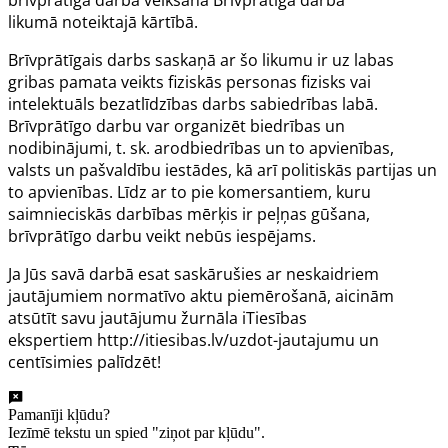
likumā
noteiktajā kārtībā.
Brīvprātīgais darbs saskaņā ar šo
likumu
ir uz labas
gribas pamata veikts fiziskās personas fizisks vai
intelektuāls bezatlīdzības darbs sabiedrības labā.
Brīvprātīgo darbu var organizēt biedrības un
nodibinājumi, t. sk. arodbiedrības un to apvienības,
valsts un pašvaldību iestādes, kā arī politiskās partijas un
to apvienības. Līdz ar to pie komersantiem, kuru
saimnieciskās darbības mērķis ir peļņas gūšana,
brīvprātīgo darbu veikt nebūs iespējams.
Ja Jūs savā darbā esat saskārušies ar neskaidriem
jautājumiem normatīvo aktu piemērošanā, aicinām
atsūtīt savu jautājumu žurnāla iTiesības
ekspertiem
http://itiesibas.lv/uzdot-jautajumu
un
centīsimies palīdzēt!
Pamanīji kļūdu?
Iezīmē tekstu un spied "ziņot par kļūdu".