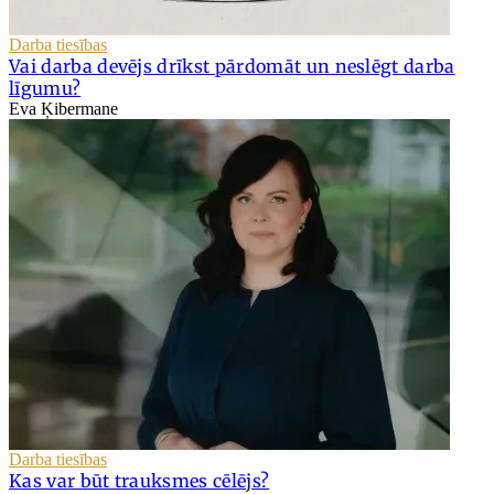
Darba tiesības
Vai darba devējs drīkst pārdomāt un neslēgt darba
līgumu?
Eva Ķibermane
Darba tiesības
Kas var būt trauksmes cēlējs?