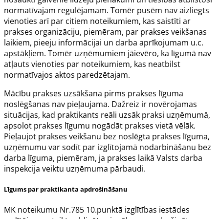
normatīvajam regulējamam. Tomēr pusēm nav aizliegts
vienoties arī par citiem noteikumiem, kas saistīti ar
prakses organizāciju, piemēram, par prakses veikšanas
laikiem, pieeju informācijai un darba aprīkojumam u.c.
apstākļiem. Tomēr uzņēmumiem jāievēro, ka līgumā nav
atļauts vienoties par noteikumiem, kas neatbilst
normatīvajos aktos paredzētajam.
Mācību prakses uzsākšana pirms prakses līguma
noslēgšanas nav pieļaujama. Dažreiz ir novērojamas
situācijas, kad praktikants reāli uzsāk praksi uzņēmumā,
apsolot prakses līgumu nogādāt prakses vietā vēlāk.
Pieļaujot prakses veikšanu bez noslēgta prakses līguma,
uzņēmumu var sodīt par izglītojamā nodarbināšanu bez
darba līguma, piemēram, ja prakses laikā Valsts darba
inspekcija veiktu uzņēmuma pārbaudi.
Līgums par praktikanta apdrošināšanu
MK noteikumu Nr.785
10.punktā
izglītības iestādes