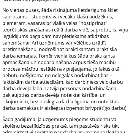
No vienas puses, šāda risinājuma lietderīgums šķiet
saprotams – students vai vecāko klašu audzēknis,
piemēram, vasaras brīvlaikā vēlas "nostiprināt"
teorētiskās zināšanas reālā darba vidē, saprotot, ka viņa
ieguldījums pagaidām nav pietiekams atlīdzības
saņemšanai. Arī uzņēmums var vēlēties izrādīt
pretimnākšanu, nodrošinot praktikantam praktiska
darba iemaņas. Tomēr vienlaikus šāda praktikanta
apmācīšana un nodarbināšana ārpus tiešā mācību
procesa mācību iestādē nav pieļaujama, jo faktiski tā
nebūtu nošķirama no nelegālās nodarbinātības –
faktiskām darba attiecībām, kad darbinieks veic darbu
darba devēja labā. Latvijā personas nodarbināšana,
pakļaujoties darba devēja noteiktai kārtībai un
rīkojumiem, bez noslēgta darba līguma un noteiktas
darba samaksas ir aizliegta (izņemot brīvprātīgo darbu).
Šādā gadījumā, ja uzņēmums pieņems studentu vai
skolēnu bezatlīdzības praksē, tam pastāvēs risks tikt
administratīvi sodītam par darba līguma nenoslēgšanu