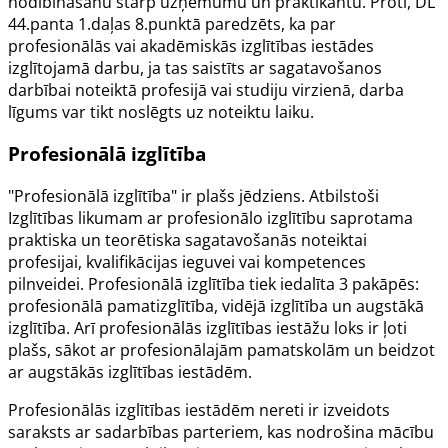
nodibināšanu starp uzņēmumu un praktikantu. Proti, DL
44.panta
1.daļas 8.punktā paredzēts, ka par
profesionālās vai akadēmiskās izglītības iestādes
izglītojamā darbu, ja tas saistīts ar sagatavošanos
darbībai noteiktā profesijā vai studiju virzienā, darba
līgums var tikt noslēgts uz noteiktu laiku.
Profesionālā izglītība
"Profesionālā izglītība" ir plašs jēdziens. Atbilstoši
Izglītības likumam
ar profesionālo izglītību saprotama
praktiska un teorētiska sagatavošanās noteiktai
profesijai, kvalifikācijas ieguvei vai kompetences
pilnveidei. Profesionālā izglītība tiek iedalīta 3 pakāpēs:
profesionālā pamatizglītība, vidējā izglītība un augstākā
izglītība. Arī profesionālās izglītības iestāžu loks ir ļoti
plašs, sākot ar profesionālajām pamatskolām un beidzot
ar augstākās izglītības iestādēm.
Profesionālās izglītības iestādēm nereti ir izveidots
saraksts ar sadarbības parteriem, kas nodrošina mācību