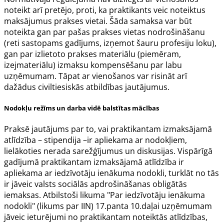
noteikt arī pretējo, proti, ka praktikants veic noteiktus
maksājumus prakses vietai. Šāda samaksa var būt
noteikta gan par pašas prakses vietas nodrošināšanu
(reti sastopams gadījums, izņemot šauru profesiju loku),
gan par izlietoto prakses materiālu (piemēram,
izejmateriālu) izmaksu kompensēšanu par labu
uzņēmumam. Tāpat ar vienošanos var risināt arī
dažādus civiltiesiskās atbildības jautājumus.
Nodokļu režīms un darba vidē balstītas mācības
Praksē jautājums par to, vai praktikantam izmaksājamā
atlīdzība – stipendija –ir apliekama ar nodokļiem,
lielākoties nerada sarežģījumus un diskusijas. Vispārīgā
gadījumā praktikantam izmaksājamā atlīdzība ir
apliekama ar iedzīvotāju ienākuma nodokli, turklāt no tās
ir jāveic valsts sociālās apdrošināšanas obligātās
iemaksas. Atbilstoši likuma "Par iedzīvotāju ienākuma
nodokli" (likums par IIN)
17.panta
10.daļai uzņēmumam
jāveic ieturējumi no praktikantam noteiktās atlīdzības,