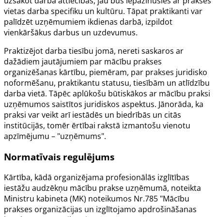
uzsākot darba attiecības, jau būs iepazinušies ar prakses
vietas darba specifiku un kultūru. Tāpat praktikanti var
palīdzēt uzņēmumiem ikdienas darbā, izpildot
vienkāršākus darbus un uzdevumus.
Praktizējot darba tiesību jomā, nereti saskaros ar
dažādiem jautājumiem par mācību prakses
organizēšanas kārtību, piemēram, par prakses juridisko
noformēšanu, praktikantu statusu, tiesībām un atlīdzību
darba vietā. Tāpēc aplūkošu būtiskākos ar mācību praksi
uzņēmumos saistītos juridiskos aspektus. Jānorāda, ka
praksi var veikt arī iestādēs un biedrībās un citās
institūcijās, tomēr ērtībai rakstā izmantošu vienotu
apzīmējumu – "uzņēmums".
Normatīvais regulējums
Kārtība, kādā organizējama
profesionālās izglītības
iestāžu audzēkņu
mācību prakse uzņēmumā, noteikta
Ministru kabineta (MK) noteikumos Nr.785
"Mācību
prakses organizācijas un izglītojamo apdrošināšanas