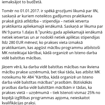
iemaksājot to budžetā.
Tomēr no 01.01.2017. ir spēkā grozījumi
likumā par IIN
,
saskaņā ar kuriem noteiktos gadījumos praktikanta
praksē gūtā atlīdzība – stipendija – netiek ietverta
praktikanta apliekamajā ienākumā. Saskaņā ar likuma par
1
IIN
9.panta
1.daļas 8.
punktu gada apliekamajā ienākumā
netiek ietvertas un ar nodokli netiek apliktas stipendijas
līdz 280
EUR mēnesī, ko prakses vieta izmaksā
praktikantam, kas apgūst mācību programmu atbilstoši
MK noteiktajai kārtībai, kādā organizē un īsteno darba
vidē balstītas mācības.
Jāņem vērā, ka darba vidē balstītas mācības nav ikviena
mācību prakse uzņēmumā, bet tikai tāda, kas atbilst
MK
noteikumu Nr.484
"Kārtība, kādā organizē un īsteno
darba vidē balstītas mācības" prasībām. Būtiskākās
prasības darba vidē balstītām mācībām ir tādas, ka
prakses vietā – uzņēmumā – tiek īstenoti vismaz 25% no
kopējā izglītības programmas apjoma, neieskaitot
kvalifikācijas praksi.