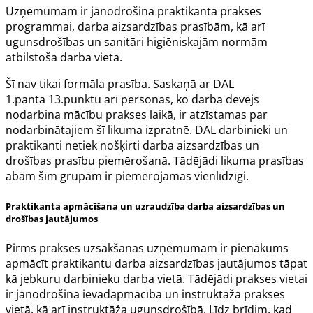
Uzņēmumam ir jānodrošina praktikanta prakses
programmai, darba aizsardzības prasībām, kā arī
ugunsdrošības un sanitāri higiēniskajām normām
atbilstoša darba vieta.
Šī nav tikai formāla prasība. Saskaņā ar DAL
1.panta
13.punktu arī personas, ko darba devējs
nodarbina mācību prakses laikā, ir atzīstamas par
nodarbinātajiem šī
likuma
izpratnē.
DAL
darbinieki un
praktikanti netiek nošķirti darba aizsardzības un
drošības prasību piemērošanā. Tādējādi
likuma
prasības
abām šīm grupām ir piemērojamas vienlīdzīgi.
Praktikanta apmācīšana un uzraudzība darba aizsardzības un
drošības jautājumos
Pirms prakses uzsākšanas uzņēmumam ir pienākums
apmācīt praktikantu darba aizsardzības jautājumos tāpat
kā jebkuru darbinieku darba vietā. Tādējādi prakses vietai
ir jānodrošina ievadapmācība un instruktāža prakses
vietā, kā arī instruktāža ugunsdrošībā. Līdz brīdim, kad