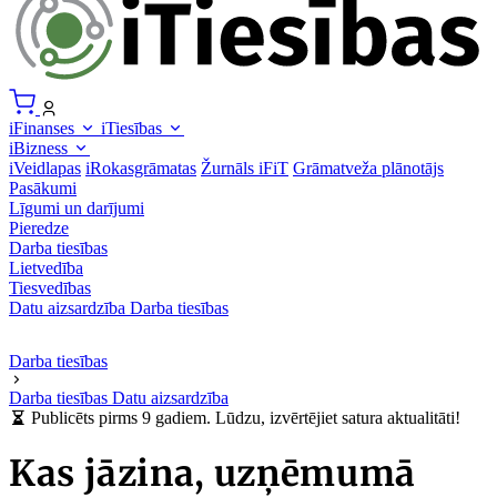
iFinanses
iTiesības
iBizness
iVeidlapas
iRokasgrāmatas
Žurnāls iFiT
Grāmatveža plānotājs
Pasākumi
Līgumi un darījumi
Pieredze
Darba tiesības
Lietvedība
Tiesvedības
Datu aizsardzība
Darba tiesības
Darba tiesības
Darba tiesības
Datu aizsardzība
Publicēts pirms 9 gadiem. Lūdzu, izvērtējiet satura aktualitāti!
Kas jāzina, uzņēmumā