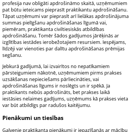
profesija nav obligāti apdrošināmo skaitā, uzņēmumiem
pat būtu ieteicams pieprasīt praktikantu apdrošināšanu.
Tāpat uzņēmumi var pieprasīt arī lielākas apdrošinājuma
summas pielīgšanu apdrošināšanas līgumā vai,
piemēram, praktikanta civiltiesiskās atbildības
apdrošināšanu. Tomēr šādos gadījumos jārēķinās ar
izglītības iestādes ierobežotajiem resursiem. Iespējams,
līdzēji var vienoties par dalītu apdrošināšanas prēmijas
segšanu.
Jebkurā gadījumā, lai izvairītos no nepatīkamiem
pārsteigumiem nākotnē, uzņēmumiem pirms prakses
uzsākšanas nepieciešams pārliecināties, vai
apdrošināšanas līgums ir noslēgts un ir spēkā. Ja
praktikants nebūs apdrošināts, bet prakses laikā
iestāsies nelaimes gadījums, uzņēmums kā prakses vieta
var būt atbildīgs par radušos kaitējumu.
Pienākumi un tiesības
Galvenie praktikanta pienākumi ir iepazīšanās ar mācību