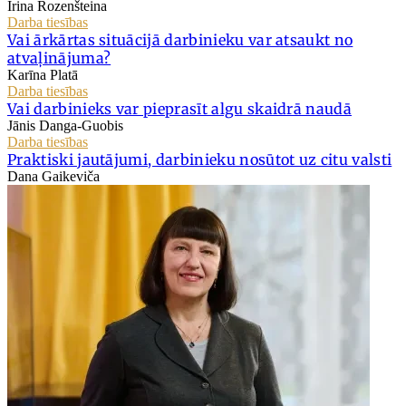
Irina Rozenšteina
Darba tiesības
Vai ārkārtas situācijā darbinieku var atsaukt no
atvaļinājuma?
Karīna Platā
Darba tiesības
Vai darbinieks var pieprasīt algu skaidrā naudā
Jānis Danga-Guobis
Darba tiesības
Praktiski jautājumi, darbinieku nosūtot uz citu valsti
Dana Gaikeviča