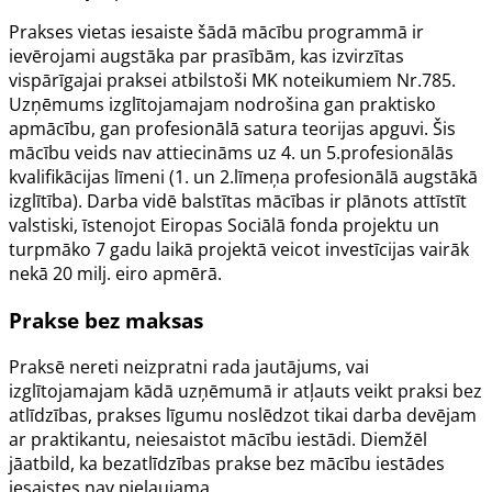
Prakses vietas iesaiste šādā mācību programmā ir
ievērojami augstāka par prasībām, kas izvirzītas
vispārīgajai praksei atbilstoši
MK noteikumiem Nr.785
.
Uzņēmums izglītojamajam nodrošina gan praktisko
apmācību, gan profesionālā satura teorijas apguvi. Šis
mācību veids nav attiecināms uz 4. un 5.profesionālās
kvalifikācijas līmeni (1. un 2.līmeņa profesionālā augstākā
izglītība). Darba vidē balstītas mācības ir plānots attīstīt
valstiski, īstenojot Eiropas Sociālā fonda projektu un
turpmāko 7 gadu laikā projektā veicot investīcijas vairāk
nekā 20 milj. eiro apmērā.
Prakse bez maksas
Praksē nereti neizpratni rada jautājums, vai
izglītojamajam kādā uzņēmumā ir atļauts veikt praksi bez
atlīdzības, prakses līgumu noslēdzot tikai darba devējam
ar praktikantu, neiesaistot mācību iestādi. Diemžēl
jāatbild, ka bezatlīdzības prakse bez mācību iestādes
iesaistes nav pieļaujama.