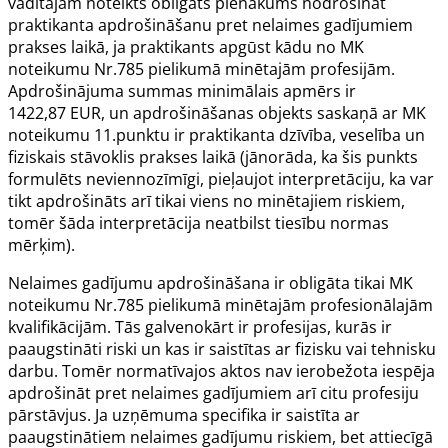
vadītājam noteikts obligāts pienākums nodrošināt
praktikanta apdrošināšanu pret nelaimes gadījumiem
prakses laikā, ja praktikants apgūst kādu no
MK
noteikumu Nr.785
pielikumā minētajām profesijām.
Apdrošinājuma summas minimālais apmērs ir
1422,87
EUR, un apdrošināšanas objekts saskaņā ar MK
noteikumu
11.punktu
ir praktikanta dzīvība, veselība un
fiziskais stāvoklis prakses laikā (jānorāda, ka šis punkts
formulēts neviennozīmīgi, pieļaujot interpretāciju, ka var
tikt apdrošināts arī tikai viens no minētajiem riskiem,
tomēr šāda interpretācija neatbilst tiesību normas
mērķim).
Nelaimes gadījumu apdrošināšana ir obligāta tikai
MK
noteikumu Nr.785
pielikumā minētajām profesionālajām
kvalifikācijām. Tās galvenokārt ir profesijas, kurās ir
paaugstināti riski un kas ir saistītas ar fizisku vai tehnisku
darbu. Tomēr normatīvajos aktos nav ierobežota iespēja
apdrošināt pret nelaimes gadījumiem arī citu profesiju
pārstāvjus. Ja uzņēmuma specifika ir saistīta ar
paaugstinātiem nelaimes gadījumu riskiem, bet attiecīgā