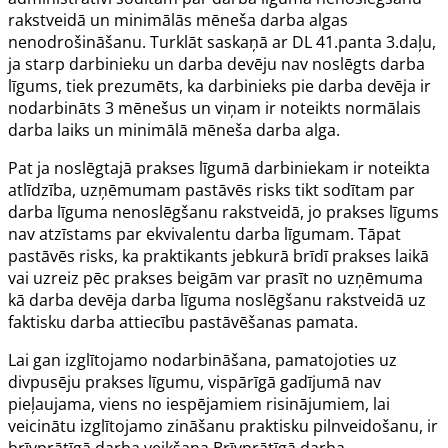
rakstveidā un minimālās mēneša darba algas
nenodrošināšanu. Turklāt saskaņā ar DL
41.panta
3.daļu,
ja starp darbinieku un darba devēju nav noslēgts darba
līgums, tiek prezumēts, ka darbinieks pie darba devēja ir
nodarbināts 3 mēnešus un viņam ir noteikts normālais
darba laiks un minimālā mēneša darba alga.
Pat ja noslēgtajā prakses līgumā darbiniekam ir noteikta
atlīdzība, uzņēmumam pastāvēs risks tikt sodītam par
darba līguma nenoslēgšanu rakstveidā, jo prakses līgums
nav atzīstams par ekvivalentu darba līgumam. Tāpat
pastāvēs risks, ka praktikants jebkurā brīdī prakses laikā
vai uzreiz pēc prakses beigām var prasīt no uzņēmuma
kā darba devēja darba līguma noslēgšanu rakstveidā uz
faktisku darba attiecību pastāvēšanas pamata.
Lai gan izglītojamo nodarbināšana, pamatojoties uz
divpusēju prakses līgumu, vispārīgā gadījumā nav
pieļaujama, viens no iespējamiem risinājumiem, lai
veicinātu izglītojamo zināšanu praktisku pilnveidošanu, ir
brīvprātīgā darba veikšana
Brīvprātīgā darba