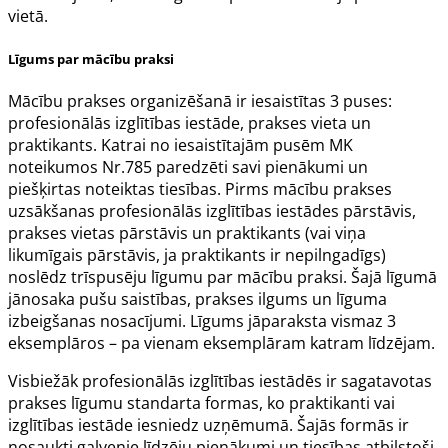
vietā.
Līgums par mācību praksi
Mācību prakses organizēšanā ir iesaistītas 3 puses:
profesionālās izglītības iestāde, prakses vieta un
praktikants. Katrai no iesaistītajām pusēm
MK
noteikumos Nr.785
paredzēti savi pienākumi un
piešķirtas noteiktas tiesības. Pirms mācību prakses
uzsākšanas profesionālās izglītības iestādes pārstāvis,
prakses vietas pārstāvis un praktikants (vai viņa
likumīgais pārstāvis, ja praktikants ir nepilngadīgs)
noslēdz trīspusēju līgumu par mācību praksi. Šajā līgumā
jānosaka pušu saistības, prakses ilgums un līguma
izbeigšanas nosacījumi. Līgums jāparaksta vismaz 3
eksemplāros – pa vienam eksemplāram katram līdzējam.
Visbiežāk profesionālās izglītības iestādēs ir sagatavotas
prakses līgumu standarta formas, ko praktikanti vai
izglītības iestāde iesniedz uzņēmumā. Šajās formās ir
nosaukti galvenie līdzēju pienākumi un tiesības atbilstoši