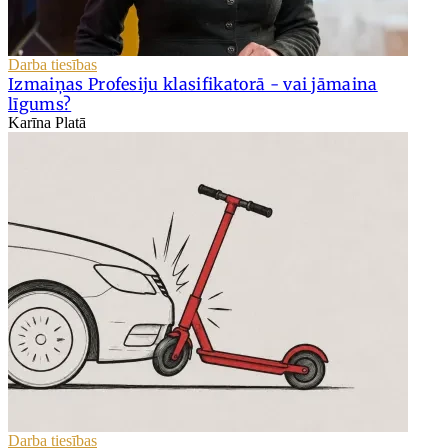
Darba tiesības
Izmaiņas Profesiju klasifikatorā - vai jāmaina
līgums?
Karīna Platā
Darba tiesības