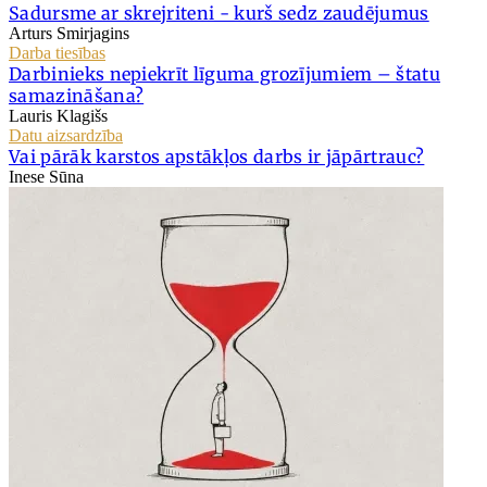
Sadursme ar skrejriteni - kurš sedz zaudējumus
Arturs Smirjagins
Darba tiesības
Darbinieks nepiekrīt līguma grozījumiem – štatu
samazināšana?
Lauris Klagišs
Datu aizsardzība
Vai pārāk karstos apstākļos darbs ir jāpārtrauc?
Inese Sūna