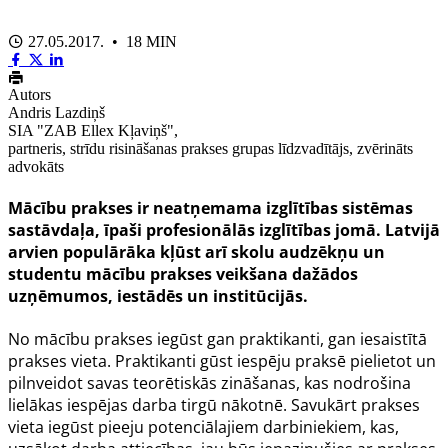
27.05.2017. • 18 MIN
Autors
Andris Lazdiņš
SIA "ZAB Ellex Kļaviņš",
partneris, strīdu risināšanas prakses grupas līdzvadītājs, zvērināts
advokāts
Mācību prakses ir neatņemama izglītības sistēmas
sastāvdaļa, īpaši profesionālās izglītības jomā. Latvijā
arvien populārāka kļūst arī skolu audzēkņu un
studentu mācību prakses veikšana dažādos
uzņēmumos, iestādēs un institūcijās.
No mācību prakses iegūst gan praktikanti, gan iesaistītā
prakses vieta. Praktikanti gūst iespēju praksē pielietot un
pilnveidot savas teorētiskās zināšanas, kas nodrošina
lielākas iespējas darba tirgū nākotnē. Savukārt prakses
vieta iegūst pieeju potenciālajiem darbiniekiem, kas,