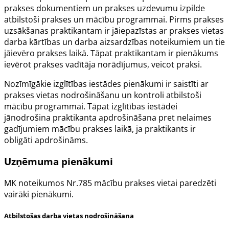
prakses dokumentiem un prakses uzdevumu izpilde
atbilstoši prakses un mācību programmai. Pirms prakses
uzsākšanas praktikantam ir jāiepazīstas ar prakses vietas
darba kārtības un darba aizsardzības noteikumiem un tie
jāievēro prakses laikā. Tāpat praktikantam ir pienākums
ievērot prakses vadītāja norādījumus, veicot praksi.
Nozīmīgākie izglītības iestādes pienākumi ir saistīti ar
prakses vietas nodrošināšanu un kontroli atbilstoši
mācību programmai. Tāpat izglītības iestādei
jānodrošina praktikanta apdrošināšana pret nelaimes
gadījumiem mācību prakses laikā, ja praktikants ir
obligāti apdrošināms.
Uzņēmuma pienākumi
MK noteikumos Nr.785
mācību prakses vietai paredzēti
vairāki pienākumi.
Atbilstošas darba vietas nodrošināšana