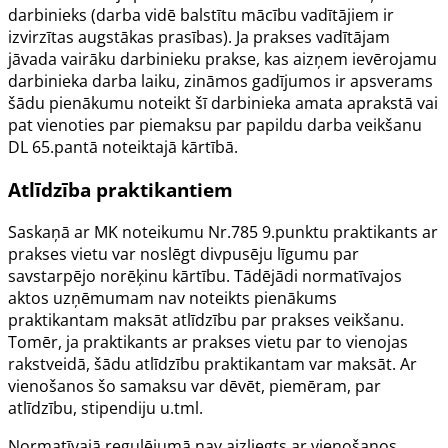
darbinieks (darba vidē balstītu mācību vadītājiem ir
izvirzītas augstākas prasības). Ja prakses vadītājam
jāvada vairāku darbinieku prakse, kas aizņem ievērojamu
darbinieka darba laiku, zināmos gadījumos ir apsverams
šādu pienākumu noteikt šī darbinieka amata aprakstā vai
pat vienoties par piemaksu par papildu darba veikšanu
DL
65.pantā
noteiktajā kārtībā.
Atlīdzība praktikantiem
Saskaņā ar MK noteikumu Nr.785
9.punktu
praktikants ar
prakses vietu var noslēgt divpusēju līgumu par
savstarpējo norēķinu kārtību. Tādējādi normatīvajos
aktos uzņēmumam nav noteikts pienākums
praktikantam maksāt atlīdzību par prakses veikšanu.
Tomēr, ja praktikants ar prakses vietu par to vienojas
rakstveidā, šādu atlīdzību praktikantam var maksāt. Ar
vienošanos šo samaksu var dēvēt, piemēram, par
atlīdzību, stipendiju u.tml.
Normatīvajā regulējumā nav aizliegts ar vienošanos