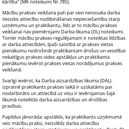
kārtība" (MK noteikumi Nr.785).
Mācību prakses veikšana pati par sevi nenosaka darba
tiesisko attiecību nodibināšanas nepieciešamību starp
uzņēmumu un praktikantu, līdz ar to mācību prakses
veikšanai nav piemērojami
Darba likuma
(DL) noteikumi.
Tomēr mācību prakses regulējumam ir noteiktas līdzības
ar darba attiecībām, īpaši saistībā ar prakses vietas
pienākumu nodrošināt praktikantam drošus un veselībai
nekaitīgus prakses vides apstākļus un praktikanta
pienākumu ievērot prakses vietas norādījumus prakses
veikšanā.
Svarīgi ievērot, ka
Darba aizsardzības likuma
(DAL)
izpratnē praktikants prakses laikā ir uzskatāms par
nodarbināto un attiecībā uz viņu ir ievērojamas šajā
likumā
noteiktās darba aizsardzības un drošības
prasības.
Papildus jānorāda: apstāklis, ka praktikants uzņēmumā
veic mācību praksi, neizslēdz darba attiecību