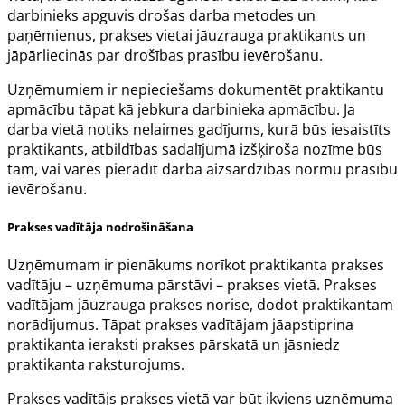
darbinieks apguvis drošas darba metodes un
paņēmienus, prakses vietai jāuzrauga praktikants un
jāpārliecinās par drošības prasību ievērošanu.
Uzņēmumiem ir nepieciešams dokumentēt praktikantu
apmācību tāpat kā jebkura darbinieka apmācību. Ja
darba vietā notiks nelaimes gadījums, kurā būs iesaistīts
praktikants, atbildības sadalījumā izšķiroša nozīme būs
tam, vai varēs pierādīt darba aizsardzības normu prasību
ievērošanu.
Prakses vadītāja nodrošināšana
Uzņēmumam ir pienākums norīkot praktikanta prakses
vadītāju – uzņēmuma pārstāvi – prakses vietā. Prakses
vadītājam jāuzrauga prakses norise, dodot praktikantam
norādījumus. Tāpat prakses vadītājam jāapstiprina
praktikanta ieraksti prakses pārskatā un jāsniedz
praktikanta raksturojums.
Prakses vadītājs prakses vietā var būt ikviens uzņēmuma