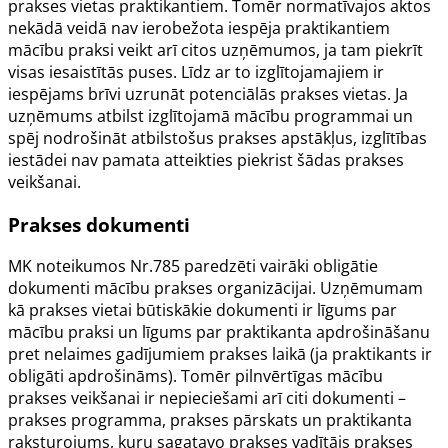
prakses vietas praktikantiem. Tomēr normatīvajos aktos
nekādā veidā nav ierobežota iespēja praktikantiem
mācību praksi veikt arī citos uzņēmumos, ja tam piekrīt
visas iesaistītās puses. Līdz ar to izglītojamajiem ir
iespējams brīvi uzrunāt potenciālās prakses vietas. Ja
uzņēmums atbilst izglītojamā mācību programmai un
spēj nodrošināt atbilstošus prakses apstākļus, izglītības
iestādei nav pamata atteikties piekrist šādas prakses
veikšanai.
Prakses dokumenti
MK noteikumos Nr.785
paredzēti vairāki obligātie
dokumenti mācību prakses organizācijai. Uzņēmumam
kā prakses vietai būtiskākie dokumenti ir līgums par
mācību praksi un līgums par praktikanta apdrošināšanu
pret nelaimes gadījumiem prakses laikā (ja praktikants ir
obligāti apdrošināms). Tomēr pilnvērtīgas mācību
prakses veikšanai ir nepieciešami arī citi dokumenti –
prakses programma, prakses pārskats un praktikanta
raksturojums, kuru sagatavo prakses vadītājs prakses