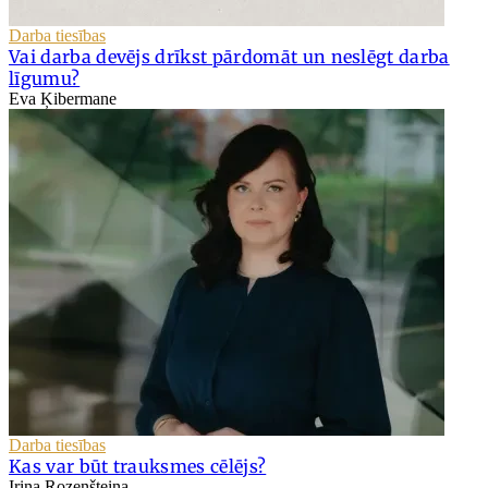
Darba tiesības
Vai darba devējs drīkst pārdomāt un neslēgt darba
līgumu?
Eva Ķibermane
Darba tiesības
Kas var būt trauksmes cēlējs?
Irina Rozenšteina