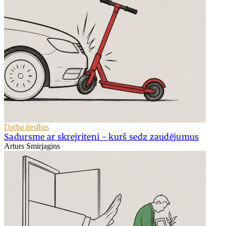
Darba tiesības
Sadursme ar skrejriteni - kurš sedz zaudējumus
Arturs Smirjagins