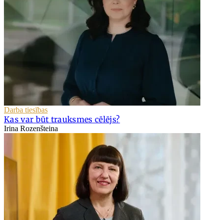
Darba tiesības
Kas var būt trauksmes cēlējs?
Irina Rozenšteina