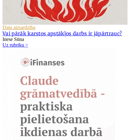
Datu aizsardzība
Vai pārāk karstos apstākļos darbs ir jāpārtrauc?
Inese Sūna
Uz rubriku >