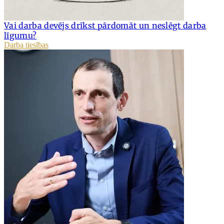
Vai darba devējs drīkst pārdomāt un neslēgt darba
līgumu?
Darba tiesības