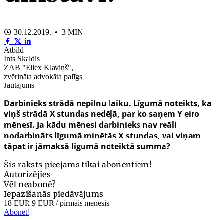
30.12.2019. • 3 MIN
Atbild
Ints Skaldis
ZAB "Ellex Kļaviņš",
zvērināta advokāta palīgs
Jautājums
Darbinieks strādā nepilnu laiku. Līgumā noteikts, ka
viņš strādā X
stundas nedēļā, par ko saņem
Y
eiro
mēnesī. Ja kādu mēnesi darbinieks nav reāli
nodarbināts līgumā minētās X
stundas, vai viņam
tāpat ir jāmaksā līgumā noteiktā
summa?
Šis raksts pieejams tikai abonentiem!
Autorizējies
Vēl neabonē?
Iepazīšanās piedāvājums
18 EUR
9 EUR
/ pirmais mēnesis
Abonēt!