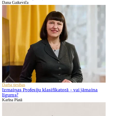
Dana Gaikeviča
Darba tiesības
Izmaiņas Profesiju klasifikatorā - vai jāmaina
līgums?
Karīna Platā