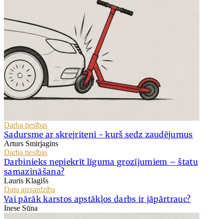
Darba tiesības
Sadursme ar skrejriteni - kurš sedz zaudējumus
Arturs Smirjagins
Darba tiesības
Darbinieks nepiekrīt līguma grozījumiem – štatu
samazināšana?
Lauris Klagišs
Datu aizsardzība
Vai pārāk karstos apstākļos darbs ir jāpārtrauc?
Inese Sūna