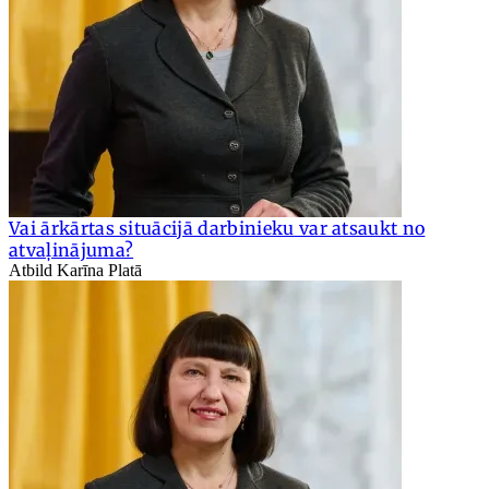
Vai ārkārtas situācijā darbinieku var atsaukt no
atvaļinājuma?
Atbild Karīna Platā