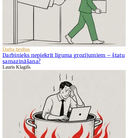
Darba tiesības
Darbinieks nepiekrīt līguma grozījumiem – štatu
samazināšana?
Lauris Klagišs