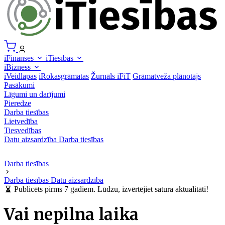
iFinanses
iTiesības
iBizness
iVeidlapas
iRokasgrāmatas
Žurnāls iFiT
Grāmatveža plānotājs
Pasākumi
Līgumi un darījumi
Pieredze
Darba tiesības
Lietvedība
Tiesvedības
Datu aizsardzība
Darba tiesības
Darba tiesības
Darba tiesības
Datu aizsardzība
Publicēts pirms 7 gadiem. Lūdzu, izvērtējiet satura aktualitāti!
Vai nepilna laika