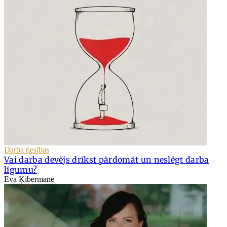
Darba tiesības
Vai darba devējs drīkst pārdomāt un neslēgt darba
līgumu?
Eva Ķibermane