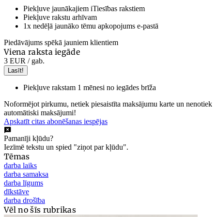
Piekļuve jaunākajiem iTiesības rakstiem
Piekļuve rakstu arhīvam
1x nedēļā jaunāko tēmu apkopojums e-pastā
Piedāvājums spēkā jauniem klientiem
Viena raksta iegāde
3 EUR
/ gab.
Lasīt!
Piekļuve rakstam 1 mēnesi no iegādes brīža
Noformējot pirkumu, netiek piesaistīta maksājumu karte un nenotiek
automātiski maksājumi!
Apskatīt citas abonēšanas iespējas
Pamanīji kļūdu?
Iezīmē tekstu un spied "ziņot par kļūdu".
Tēmas
darba laiks
darba samaksa
darba līgums
dīkstāve
darba drošība
Vēl no šīs rubrikas