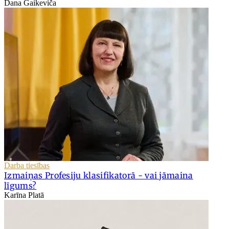
Dana Gaikeviča
Darba tiesības
Izmaiņas Profesiju klasifikatorā - vai jāmaina
līgums?
Karīna Platā