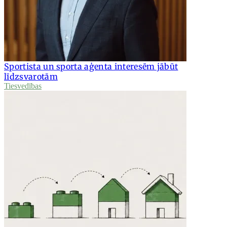
Sportista un sporta aģenta interesēm jābūt
līdzsvarotām
Tiesvedības