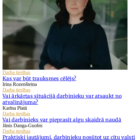
Darba tiesības
Kas var būt trauksmes cēlējs?
Irina Rozenšteina
Darba tiesības
Vai ārkārtas situācijā darbinieku var atsaukt no
atvaļinājuma?
Karīna Platā
Darba tiesības
Vai darbinieks var pieprasīt algu skaidrā naudā
Jānis Danga-Guobis
Darba tiesības
Praktiski jautājumi, darbinieku nosūtot uz citu valsti