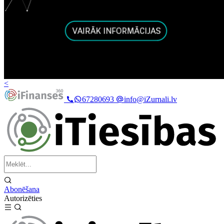
<
67280693
info@iZurnali.lv
Abonēšana
Autorizēties