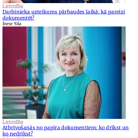
Lietvedība
Darbinieka uzteikums pārbaudes laikā: kā pareizi
dokumentēt?
Inese Sila
Lietvedība
Atbrīvošanās no papīra dokumentiem: ko drīkst un
ko nedrīkst?