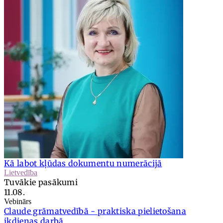
Kā labot kļūdas dokumentu numerācijā
Lietvedība
Tuvākie pasākumi
11.08.
Vebinārs
Claude grāmatvedībā - praktiska pielietošana
ikdienas darbā