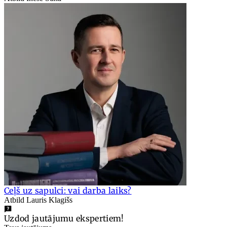
Ceļš uz sapulci: vai darba laiks?
Atbild Lauris Klagišs
Uzdod jautājumu ekspertiem!