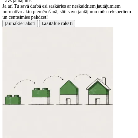
Tavs jautājums
Ja arī Tu savā darbā esi saskāries ar neskaidriem jautājumiem
normatīvo aktu piemērošanā, sūti savu jautājumu mūsu ekspertiem
un centīsimies palīdzēt!
Jaunākie raksti
Lasītākie raksti