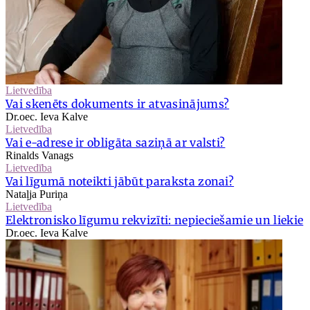
Lietvedība
Vai skenēts dokuments ir atvasinājums?
Dr.oec. Ieva Kalve
Lietvedība
Vai e-adrese ir obligāta saziņā ar valsti?
Rinalds Vanags
Lietvedība
Vai līgumā noteikti jābūt paraksta zonai?
Nataļja Puriņa
Lietvedība
Elektronisko līgumu rekvizīti: nepieciešamie un liekie
Dr.oec. Ieva Kalve