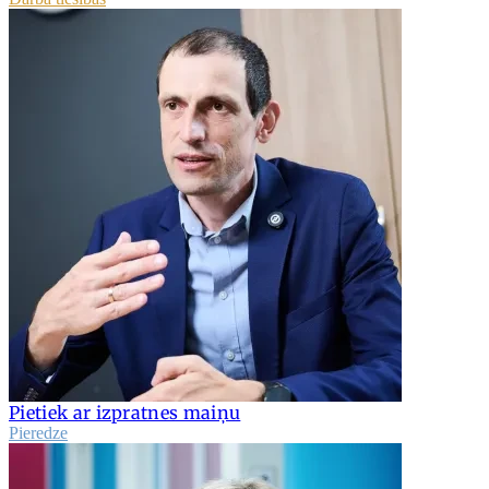
Pietiek ar izpratnes maiņu
Pieredze