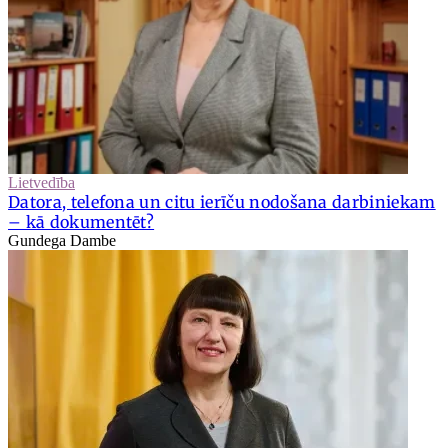
Lietvedība
Datora, telefona un citu ierīču nodošana darbiniekam
– kā dokumentēt?
Gundega Dambe