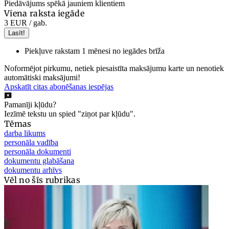
Piedāvājums spēkā jauniem klientiem
Viena raksta iegāde
3 EUR
/ gab.
Lasīt!
Piekļuve rakstam 1 mēnesi no iegādes brīža
Noformējot pirkumu, netiek piesaistīta maksājumu karte un nenotiek
automātiski maksājumi!
Apskatīt citas abonēšanas iespējas
Pamanīji kļūdu?
Iezīmē tekstu un spied "ziņot par kļūdu".
Tēmas
darba likums
personāla vadība
personāla dokumenti
dokumentu glabāšana
dokumentu arhīvs
Vēl no šīs rubrikas