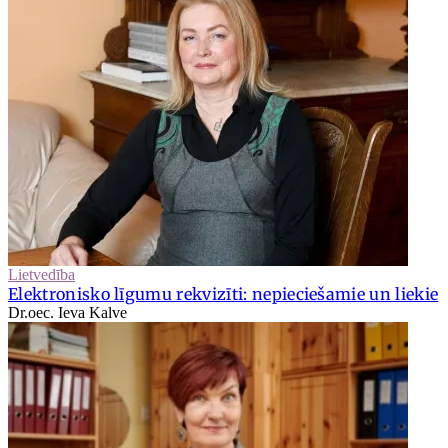
Lietvedība
Elektronisko līgumu rekvizīti: nepieciešamie un liekie
Dr.oec. Ieva Kalve