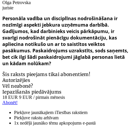
Olga Petrovska
juriste
Personāla vadība un disciplīnas nodrošināšana ir
nozīmīgi aspekti jebkura uzņēmuma darbībā.
Gadījumos, kad darbinieks veicis pārkāpumu, ir
svarīgi nodrošināt pienācīgu dokumentāciju, kas
apliecina notikušo un ar to saistītos veiktos
pasākumus. Paskaidrojums uzrakstīts, sods saņemts,
bet cik ilgi šādi paskaidrojumi jāglabā personas lietā
un kādam nolūkam?
Šis raksts pieejams tikai abonentiem!
Autorizējies
Vēl neabonē?
Iepazīšanās piedāvājums
18 EUR
9 EUR
/ pirmais mēnesis
Abonēt!
Piekļuve jaunākajiem iTiesības rakstiem
Piekļuve rakstu arhīvam
1x nedēļā jaunāko tēmu apkopojums e-pastā