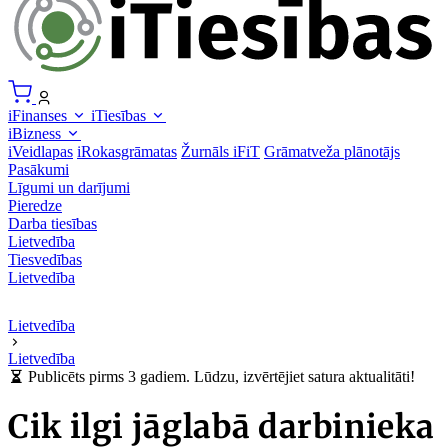
iFinanses
iTiesības
iBizness
iVeidlapas
iRokasgrāmatas
Žurnāls iFiT
Grāmatveža plānotājs
Pasākumi
Līgumi un darījumi
Pieredze
Darba tiesības
Lietvedība
Tiesvedības
Lietvedība
Lietvedība
Lietvedība
Publicēts pirms 3 gadiem. Lūdzu, izvērtējiet satura aktualitāti!
Cik ilgi jāglabā darbinieka