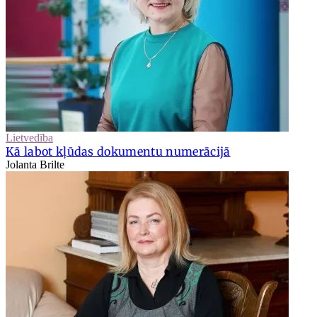
Lietvedība
Kā labot kļūdas dokumentu numerācijā
Jolanta Brilte