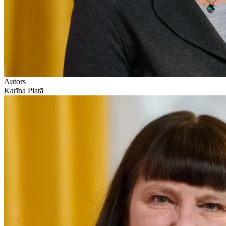
Autors
Karīna Platā