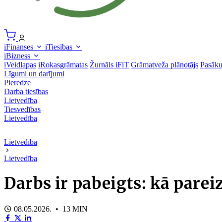
iFinanses
iTiesības
iBizness
iVeidlapas
iRokasgrāmatas
Žurnāls iFiT
Grāmatveža plānotājs
Pasāk
Līgumi un darījumi
Pieredze
Darba tiesības
Lietvedība
Tiesvedības
Lietvedība
Lietvedība
Lietvedība
Darbs ir pabeigts: kā parei
08.05.2026. • 13 MIN