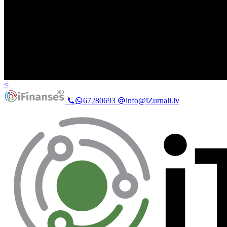
<
67280693
info@iZurnali.lv