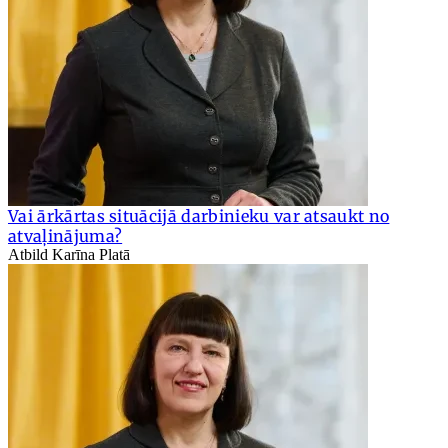
Vai ārkārtas situācijā darbinieku var atsaukt no
atvaļinājuma?
Atbild Karīna Platā