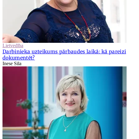
Lietvedība
Darbinieka uzteikums pārbaudes laikā: kā pareizi
dokumentēt?
Inese Sila