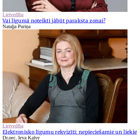
Lietvedība
Vai līgumā noteikti jābūt paraksta zonai?
Nataļja Puriņa
Lietvedība
Elektronisko līgumu rekvizīti: nepieciešamie un liekie
Dr.oec. Ieva Kalve