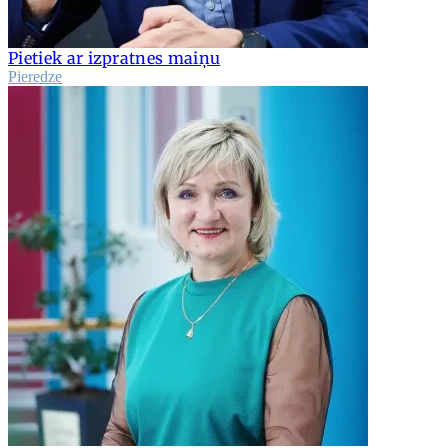
Pietiek ar izpratnes maiņu
Pieredze