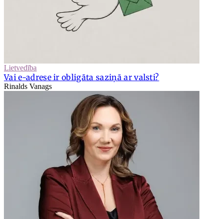
Lietvedība
Vai e-adrese ir obligāta saziņā ar valsti?
Rinalds Vanags