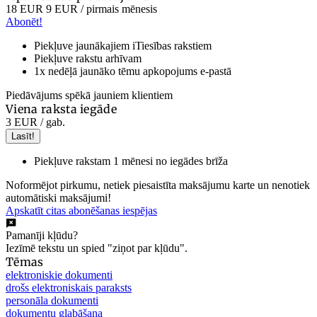
18 EUR
9 EUR
/ pirmais mēnesis
Abonēt!
Piekļuve jaunākajiem iTiesības rakstiem
Piekļuve rakstu arhīvam
1x nedēļā jaunāko tēmu apkopojums e-pastā
Piedāvājums spēkā jauniem klientiem
Viena raksta iegāde
3 EUR
/ gab.
Lasīt!
Piekļuve rakstam 1 mēnesi no iegādes brīža
Noformējot pirkumu, netiek piesaistīta maksājumu karte un nenotiek
automātiski maksājumi!
Apskatīt citas abonēšanas iespējas
Pamanīji kļūdu?
Iezīmē tekstu un spied "ziņot par kļūdu".
Tēmas
elektroniskie dokumenti
drošs elektroniskais paraksts
personāla dokumenti
dokumentu glabāšana