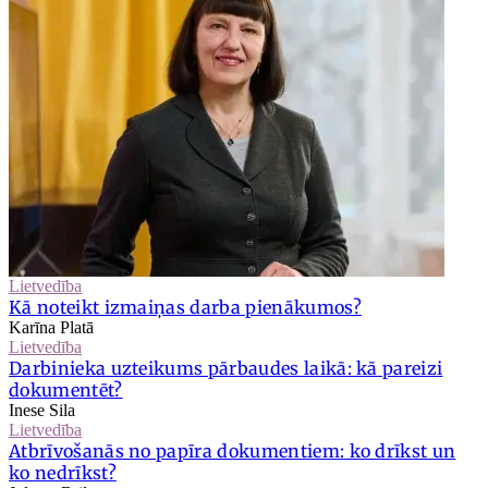
Lietvedība
Kā noteikt izmaiņas darba pienākumos?
Karīna Platā
Lietvedība
Darbinieka uzteikums pārbaudes laikā: kā pareizi
dokumentēt?
Inese Sila
Lietvedība
Atbrīvošanās no papīra dokumentiem: ko drīkst un
ko nedrīkst?