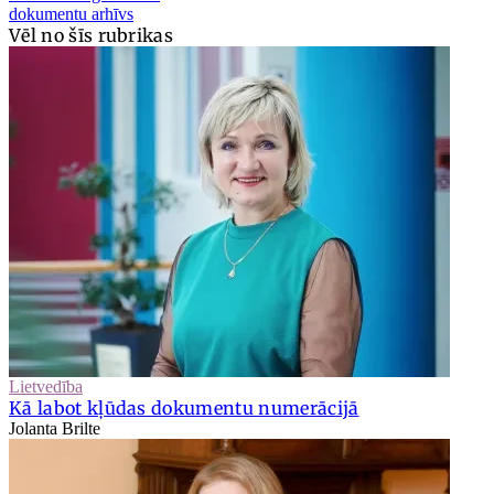
dokumentu arhīvs
Vēl no šīs rubrikas
Lietvedība
Kā labot kļūdas dokumentu numerācijā
Jolanta Brilte