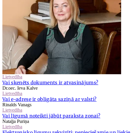
Lietvedība
Vai skenēts dokuments ir atvasinājums?
Dr.oec. Ieva Kalve
Lietvedība
Vai e-adrese ir obligāta saziņā ar valsti?
Rinalds Vanags
Lietvedība
Vai līgumā noteikti jābūt paraksta zonai?
Nataļja Puriņa
Lietvedība
Elektronisko līgumu rekvizīti: nepieciešamie un liekie