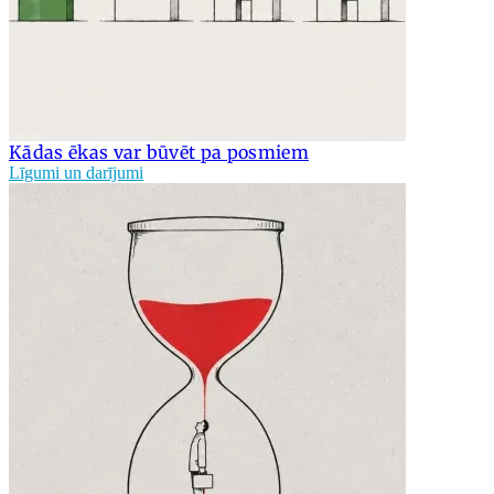
Kādas ēkas var būvēt pa posmiem
Līgumi un darījumi