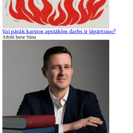
Vai pārāk karstos apstākļos darbs ir jāpārtrauc?
Atbild Inese Sūna