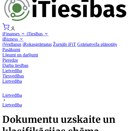
iFinanses
iTiesības
iBizness
iVeidlapas
iRokasgrāmatas
Žurnāls iFiT
Grāmatveža plānotājs
Pasākumi
Līgumi un darījumi
Pieredze
Darba tiesības
Lietvedība
Tiesvedības
Lietvedība
Lietvedība
Lietvedība
Dokumentu uzskaite un