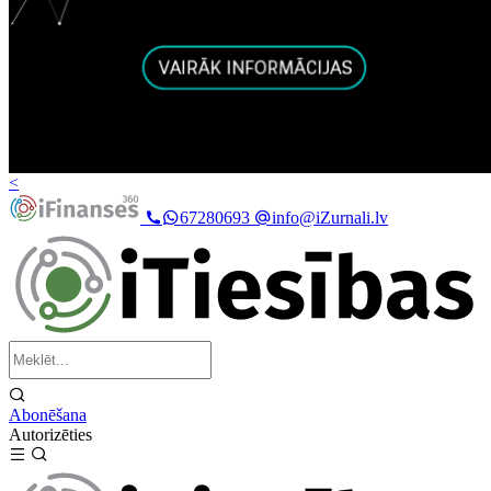
<
67280693
info@iZurnali.lv
Abonēšana
Autorizēties