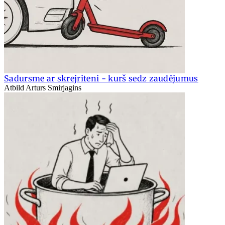
Sadursme ar skrejriteni - kurš sedz zaudējumus
Atbild Arturs Smirjagins