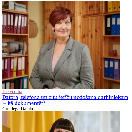
Lietvedība
Datora, telefona un citu ierīču nodošana darbiniekam
– kā dokumentēt?
Gundega Dambe