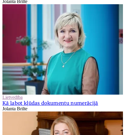
Jolanta Brilte
Lietvedība
Kā labot kļūdas dokumentu numerācijā
Jolanta Brilte