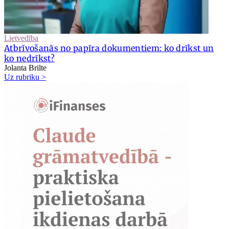
Lietvedība
Atbrīvošanās no papīra dokumentiem: ko drīkst un
ko nedrīkst?
Jolanta Brilte
Uz rubriku >