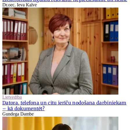
Dr.oec. Ieva Kalve
Lietvedība
Datora, telefona un citu ierīču nodošana darbiniekam
– kā dokumentēt?
Gundega Dambe