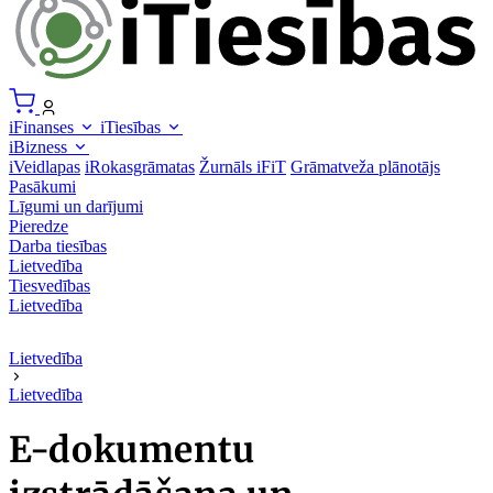
iFinanses
iTiesības
iBizness
iVeidlapas
iRokasgrāmatas
Žurnāls iFiT
Grāmatveža plānotājs
Pasākumi
Līgumi un darījumi
Pieredze
Darba tiesības
Lietvedība
Tiesvedības
Lietvedība
Lietvedība
Lietvedība
E-dokumentu