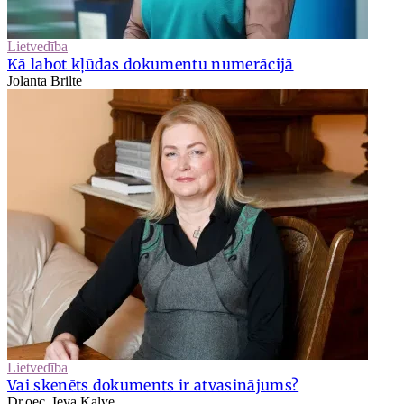
Lietvedība
Kā labot kļūdas dokumentu numerācijā
Jolanta Brilte
Lietvedība
Vai skenēts dokuments ir atvasinājums?
Dr.oec. Ieva Kalve