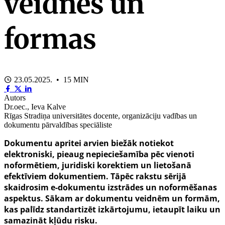
veidnes un
formas
23.05.2025. • 15 MIN
Autors
Dr.oec., Ieva Kalve
Rīgas Stradiņa universitātes docente, organizāciju vadības un
dokumentu pārvaldības speciāliste
Dokumentu apritei arvien biežāk notiekot
elektroniski, pieaug nepieciešamība pēc vienoti
noformētiem, juridiski korektiem un lietošanā
efektīviem dokumentiem. Tāpēc rakstu sērijā
skaidrosim e-dokumentu izstrādes un noformēšanas
aspektus. Sākam ar dokumentu veidnēm un formām,
kas palīdz standartizēt izkārtojumu, ietaupīt laiku un
samazināt kļūdu risku.