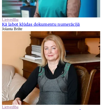
Lietvedība
Kā labot kļūdas dokumentu numerācijā
Jolanta Brilte
Lietvedība