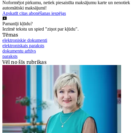
Noformējot pirkumu, netiek piesaistīta maksājumu karte un nenotiek
automātiski maksājumi!
Apskatīt citas abonēšanas iespējas
Pamanīji kļūdu?
Iezīmē tekstu un spied "ziņot par kļūdu".
Tēmas
elektroniskie dokumenti
elektroniskais paraksts
dokumentu arhīvs
paraksts
Vēl no šīs rubrikas