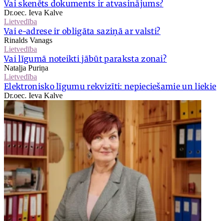
Vai skenēts dokuments ir atvasinājums?
Dr.oec. Ieva Kalve
Lietvedība
Vai e-adrese ir obligāta saziņā ar valsti?
Rinalds Vanags
Lietvedība
Vai līgumā noteikti jābūt paraksta zonai?
Nataļja Puriņa
Lietvedība
Elektronisko līgumu rekvizīti: nepieciešamie un liekie
Dr.oec. Ieva Kalve