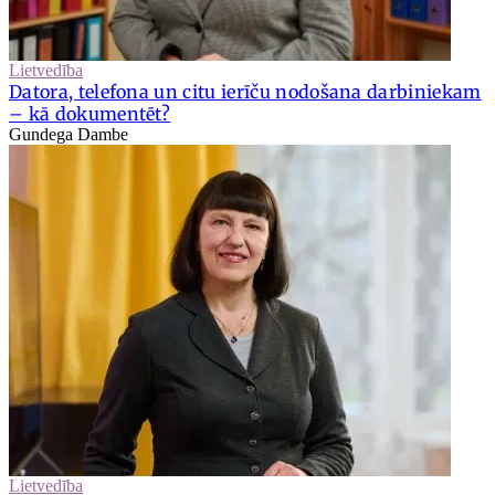
Lietvedība
Datora, telefona un citu ierīču nodošana darbiniekam
– kā dokumentēt?
Gundega Dambe
Lietvedība