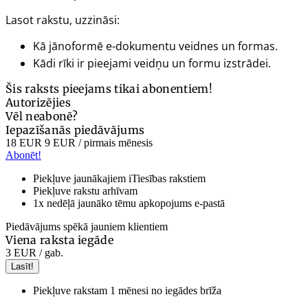
Lasot rakstu, uzzināsi:
Kā jānoformē e-dokumentu veidnes un formas.
Kādi rīki ir pieejami veidņu un formu izstrādei.
Šis raksts pieejams tikai abonentiem!
Autorizējies
Vēl neabonē?
Iepazīšanās piedāvājums
18 EUR
9 EUR
/ pirmais mēnesis
Abonēt!
Piekļuve jaunākajiem iTiesības rakstiem
Piekļuve rakstu arhīvam
1x nedēļā jaunāko tēmu apkopojums e-pastā
Piedāvājums spēkā jauniem klientiem
Viena raksta iegāde
3 EUR
/ gab.
Lasīt!
Piekļuve rakstam 1 mēnesi no iegādes brīža