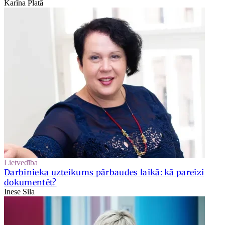
Karīna Platā
Lietvedība
Darbinieka uzteikums pārbaudes laikā: kā pareizi
dokumentēt?
Inese Sila