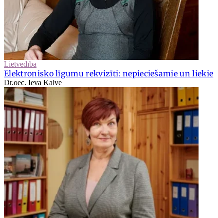
Lietvedība
Elektronisko līgumu rekvizīti: nepieciešamie un liekie
Dr.oec. Ieva Kalve