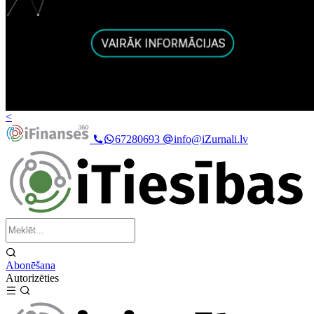
<
67280693
info@iZurnali.lv
Abonēšana
Autorizēties