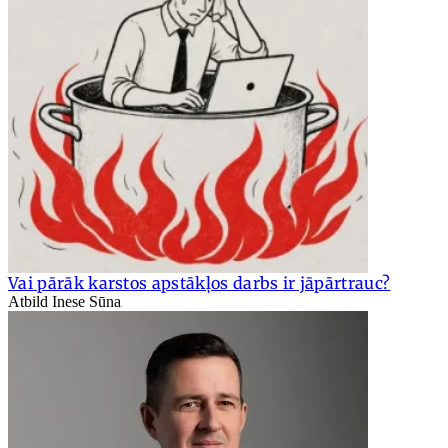
Vai pārāk karstos apstākļos darbs ir jāpārtrauc?
Atbild Inese Sūna