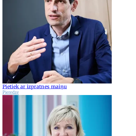
Pietiek ar izpratnes maiņu
Pieredze