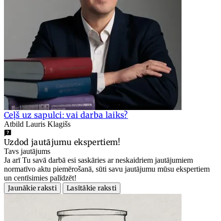
Ceļš uz sapulci: vai darba laiks?
Atbild Lauris Klagišs
Uzdod jautājumu ekspertiem!
Tavs jautājums
Ja arī Tu savā darbā esi saskāries ar neskaidriem jautājumiem
normatīvo aktu piemērošanā, sūti savu jautājumu mūsu ekspertiem
un centīsimies palīdzēt!
Jaunākie raksti
Lasītākie raksti