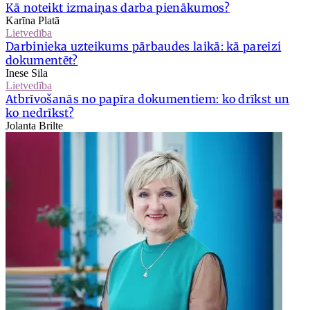
Kā noteikt izmaiņas darba pienākumos?
Karīna Platā
Lietvedība
Darbinieka uzteikums pārbaudes laikā: kā pareizi
dokumentēt?
Inese Sila
Lietvedība
Atbrīvošanās no papīra dokumentiem: ko drīkst un
ko nedrīkst?
Jolanta Brilte