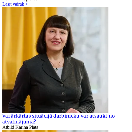
Lasīt vairāk >
Vai ārkārtas situācijā darbinieku var atsaukt no
atvaļinājuma?
Atbild Karīna Platā