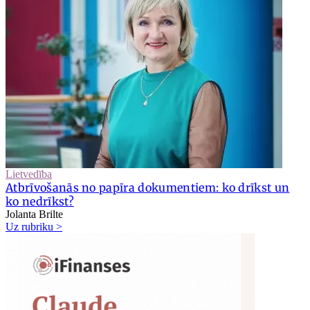
Lietvedība
Atbrīvošanās no papīra dokumentiem: ko drīkst un
ko nedrīkst?
Jolanta Brilte
Uz rubriku >