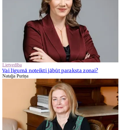
Lietvedība
Vai līgumā noteikti jābūt paraksta zonai?
Nataļja Puriņa