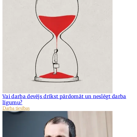
Vai darba devējs drīkst pārdomāt un neslēgt darba
līgumu?
Darba tiesības