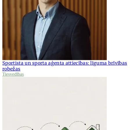
Sportista un sporta aģenta attiecības: līguma brīvības
robežas
Tiesvedības