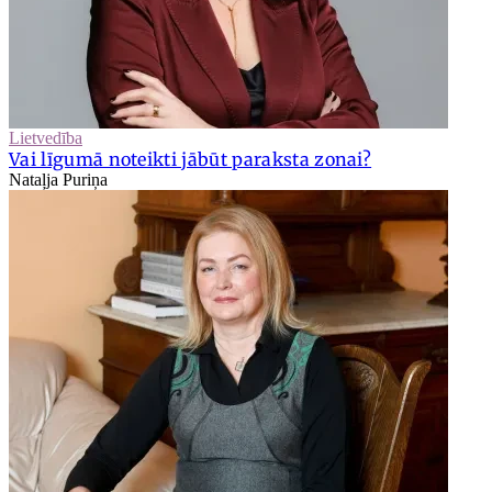
Lietvedība
Vai līgumā noteikti jābūt paraksta zonai?
Nataļja Puriņa