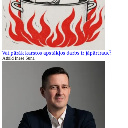
Vai pārāk karstos apstākļos darbs ir jāpārtrauc?
Atbild Inese Sūna