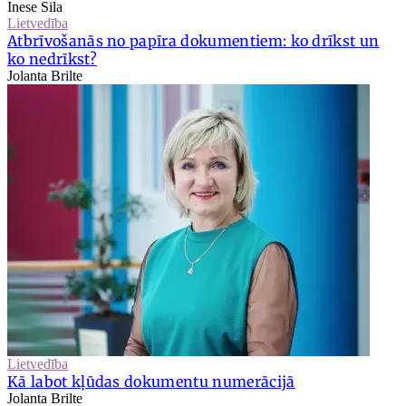
Inese Sila
Lietvedība
Atbrīvošanās no papīra dokumentiem: ko drīkst un
ko nedrīkst?
Jolanta Brilte
Lietvedība
Kā labot kļūdas dokumentu numerācijā
Jolanta Brilte