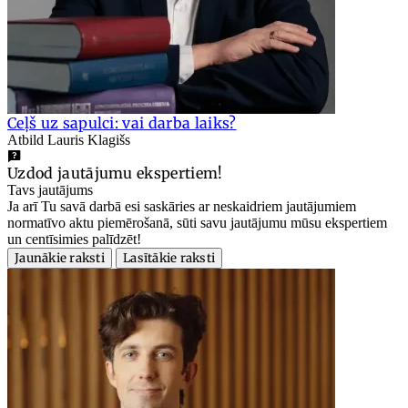
Ceļš uz sapulci: vai darba laiks?
Atbild Lauris Klagišs
Uzdod jautājumu ekspertiem!
Tavs jautājums
Ja arī Tu savā darbā esi saskāries ar neskaidriem jautājumiem
normatīvo aktu piemērošanā, sūti savu jautājumu mūsu ekspertiem
un centīsimies palīdzēt!
Jaunākie raksti
Lasītākie raksti