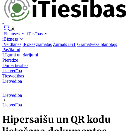
iFinanses
iTiesības
iBizness
iVeidlapas
iRokasgrāmatas
Žurnāls iFiT
Grāmatveža plānotājs
Pasākumi
Līgumi un darījumi
Pieredze
Darba tiesības
Lietvedība
Tiesvedības
Lietvedība
Lietvedība
Lietvedība
Hipersaišu un QR kodu