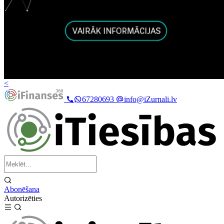
<
67280693
info@iZurnali.lv
Abonēšana
Autorizēties