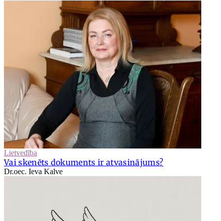
Lietvedība
Vai skenēts dokuments ir atvasinājums?
Dr.oec. Ieva Kalve