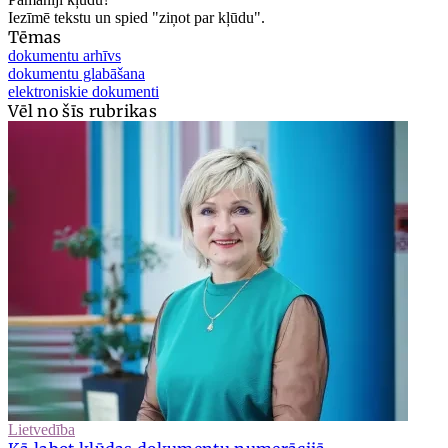
Iezīmē tekstu un spied "ziņot par kļūdu".
Tēmas
dokumentu arhīvs
dokumentu glabāšana
elektroniskie dokumenti
Vēl no šīs rubrikas
Lietvedība