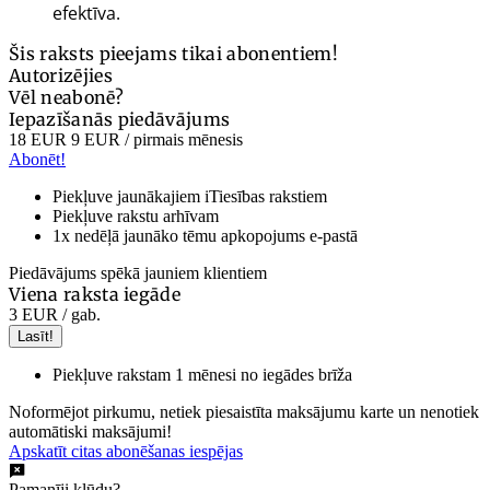
efektīva.
Šis raksts pieejams tikai abonentiem!
Autorizējies
Vēl neabonē?
Iepazīšanās piedāvājums
18 EUR
9 EUR
/ pirmais mēnesis
Abonēt!
Piekļuve jaunākajiem iTiesības rakstiem
Piekļuve rakstu arhīvam
1x nedēļā jaunāko tēmu apkopojums e-pastā
Piedāvājums spēkā jauniem klientiem
Viena raksta iegāde
3 EUR
/ gab.
Lasīt!
Piekļuve rakstam 1 mēnesi no iegādes brīža
Noformējot pirkumu, netiek piesaistīta maksājumu karte un nenotiek
automātiski maksājumi!
Apskatīt citas abonēšanas iespējas
Pamanīji kļūdu?