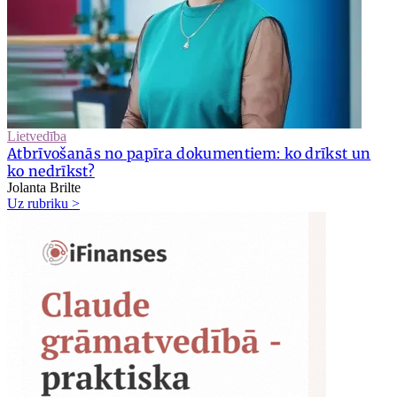
Lietvedība
Atbrīvošanās no papīra dokumentiem: ko drīkst un
ko nedrīkst?
Jolanta Brilte
Uz rubriku >