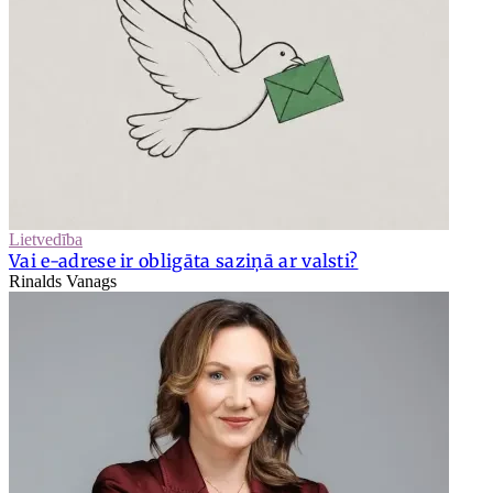
Lietvedība
Vai e-adrese ir obligāta saziņā ar valsti?
Rinalds Vanags