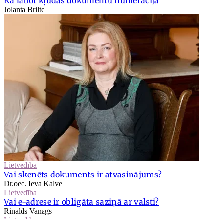
Kā labot kļūdas dokumentu numerācijā
Jolanta Brilte
Lietvedība
Vai skenēts dokuments ir atvasinājums?
Dr.oec. Ieva Kalve
Lietvedība
Vai e-adrese ir obligāta saziņā ar valsti?
Rinalds Vanags