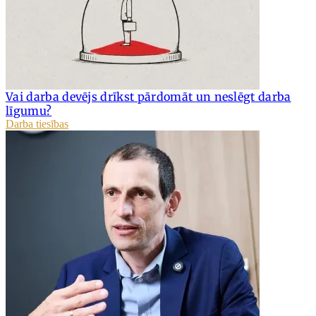
Vai darba devējs drīkst pārdomāt un neslēgt darba
līgumu?
Darba tiesības