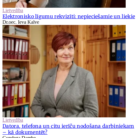
Lietvedība
Elektronisko līgumu rekvizīti: nepieciešamie un liekie
Dr.oec. Ieva Kalve
Lietvedība
Datora, telefona un citu ierīču nodošana darbiniekam
– kā dokumentēt?
Gundega Dambe