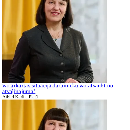
Vai ārkārtas situācijā darbinieku var atsaukt no
atvaļinājuma?
Atbild Karīna Platā