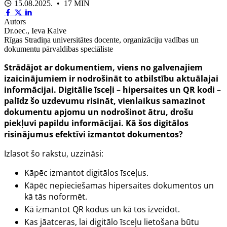
15.08.2025. • 17 MIN
Autors
Dr.oec., Ieva Kalve
Rīgas Stradiņa universitātes docente, organizāciju vadības un
dokumentu pārvaldības speciāliste
Strādājot ar dokumentiem, viens no galvenajiem
izaicinājumiem ir nodrošināt to atbilstību aktuālajai
informācijai. Digitālie īsceļi – hipersaites un QR kodi –
palīdz šo uzdevumu risināt, vienlaikus samazinot
dokumentu apjomu un nodrošinot ātru, drošu
piekļuvi papildu informācijai. Kā šos digitālos
risinājumus efektīvi izmantot dokumentos?
Izlasot šo rakstu, uzzināsi:
Kāpēc izmantot digitālos īsceļus.
Kāpēc nepieciešamas hipersaites dokumentos un
kā tās noformēt.
Kā izmantot QR kodus un kā tos izveidot.
Kas jāatceras, lai digitālo īsceļu lietošana būtu