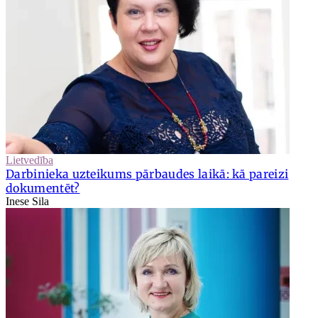
Lietvedība
Darbinieka uzteikums pārbaudes laikā: kā pareizi
dokumentēt?
Inese Sila