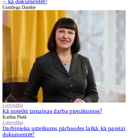
– kā dokumentēt?
Gundega Dambe
Lietvedība
Kā noteikt izmaiņas darba pienākumos?
Karīna Platā
Lietvedība
Darbinieka uzteikums pārbaudes laikā: kā pareizi
dokumentēt?