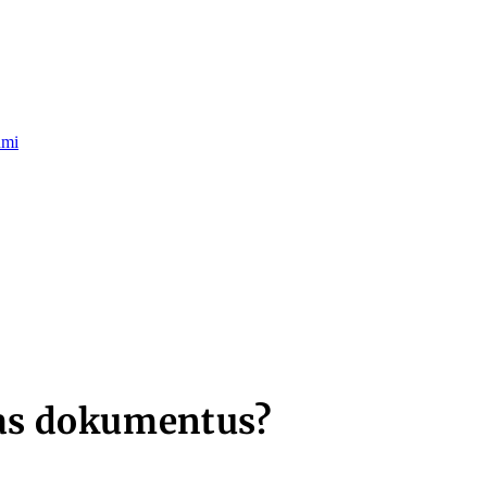
umi
bas dokumentus?