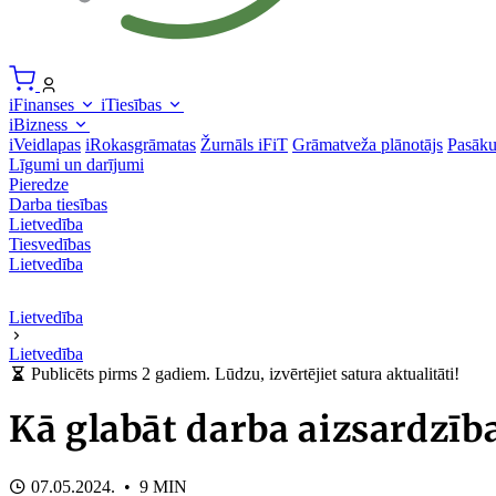
iFinanses
iTiesības
iBizness
iVeidlapas
iRokasgrāmatas
Žurnāls iFiT
Grāmatveža plānotājs
Pasāk
Līgumi un darījumi
Pieredze
Darba tiesības
Lietvedība
Tiesvedības
Lietvedība
Lietvedība
Lietvedība
Publicēts pirms 2 gadiem. Lūdzu, izvērtējiet satura aktualitāti!
Kā glabāt darba aizsardzī
07.05.2024. • 9 MIN