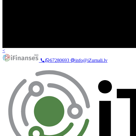
<
67280693
info@iZurnali.lv