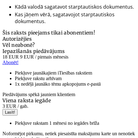
Kādā valodā sagatavot starptautiskos dokumentus.
Kas jāņem vērā, sagatavojot starptautiskos
dokumentus.
Šis raksts pieejams tikai abonentiem!
Autorizējies
Vēl neabonē?
Iepazīšanās piedāvājums
18 EUR
9 EUR
/ pirmais mēnesis
Abonēt!
Piekļuve jaunākajiem iTiesības rakstiem
Piekļuve rakstu arhīvam
1x nedēļā jaunāko tēmu apkopojums e-pastā
Piedāvājums spēkā jauniem klientiem
Viena raksta iegāde
3 EUR
/ gab.
Lasīt!
Piekļuve rakstam 1 mēnesi no iegādes brīža
Noformējot pirkumu, netiek piesaistīta maksājumu karte un nenotiek