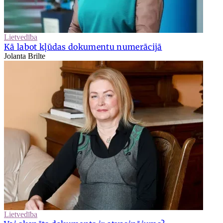
Lietvedība
Kā labot kļūdas dokumentu numerācijā
Jolanta Brilte
Lietvedība