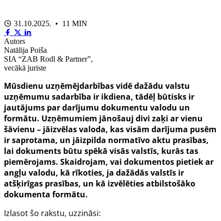
31.10.2025. • 11 MIN
Autors
Natālija Poiša
SIA “ZAB Rodl & Partner”,
vecākā juriste
Mūsdienu uzņēmējdarbības vidē dažādu valstu
uzņēmumu sadarbība ir ikdiena, tādēļ būtisks ir
jautājums par darījumu dokumentu valodu un
formātu. Uzņēmumiem jānošauj divi zaķi ar vienu
šāvienu – jāizvēlas valoda, kas visām darījuma pusēm
ir saprotama, un jāizpilda normatīvo aktu prasības,
lai dokuments būtu spēkā visās valstīs, kurās tas
piemērojams. Skaidrojam, vai dokumentos pietiek ar
angļu valodu, kā rīkoties, ja dažādās valstīs ir
atšķirīgas prasības, un kā izvēlēties atbilstošāko
dokumenta formātu.
Izlasot šo rakstu, uzzināsi: