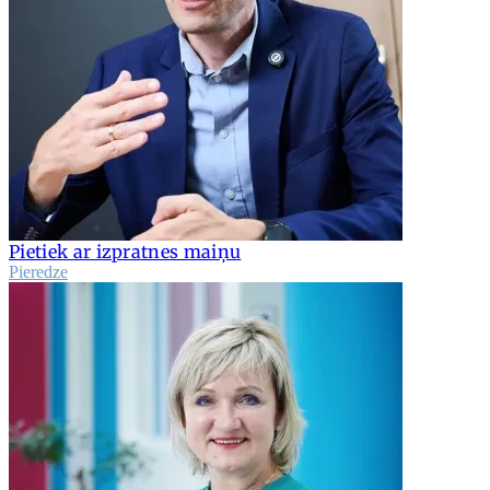
Pietiek ar izpratnes maiņu
Pieredze