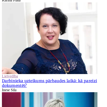
Karīna Platā
Lietvedība
Darbinieka uzteikums pārbaudes laikā: kā pareizi
dokumentēt?
Inese Sila