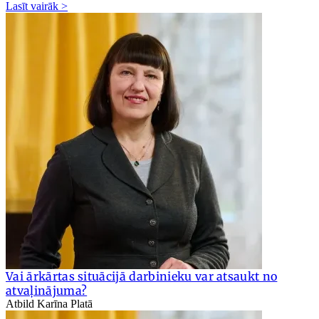
Lasīt vairāk >
Vai ārkārtas situācijā darbinieku var atsaukt no
atvaļinājuma?
Atbild Karīna Platā