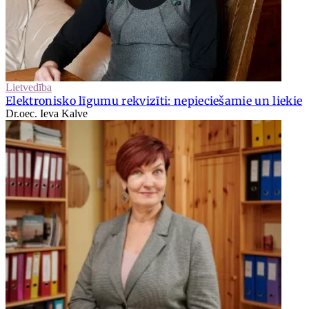
Lietvedība
Elektronisko līgumu rekvizīti: nepieciešamie un liekie
Dr.oec. Ieva Kalve