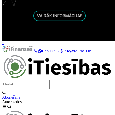
<
67280693
info@iZurnali.lv
Abonēšana
Autorizēties