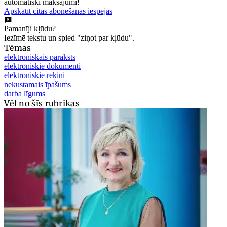
automātiski maksājumi!
Apskatīt citas abonēšanas iespējas
Pamanīji kļūdu?
Iezīmē tekstu un spied "ziņot par kļūdu".
Tēmas
elektroniskais paraksts
elektroniskie dokumenti
elektroniskie rēķini
nekustamais īpašums
darba līgums
Vēl no šīs rubrikas