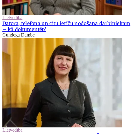
Lietvedība
Datora, telefona un citu ierīču nodošana darbiniekam
– kā dokumentēt?
Gundega Dambe
Lietvedība