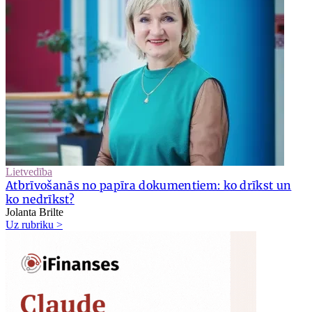
Lietvedība
Atbrīvošanās no papīra dokumentiem: ko drīkst un
ko nedrīkst?
Jolanta Brilte
Uz rubriku >