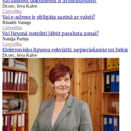
Vai skenēts dokuments ir atvasinājums?
Dr.oec. Ieva Kalve
Lietvedība
Vai e-adrese ir obligāta saziņā ar valsti?
Rinalds Vanags
Lietvedība
Vai līgumā noteikti jābūt paraksta zonai?
Nataļja Puriņa
Lietvedība
Elektronisko līgumu rekvizīti: nepieciešamie un liekie
Dr.oec. Ieva Kalve