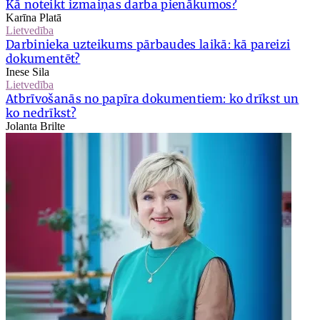
Kā noteikt izmaiņas darba pienākumos?
Karīna Platā
Lietvedība
Darbinieka uzteikums pārbaudes laikā: kā pareizi
dokumentēt?
Inese Sila
Lietvedība
Atbrīvošanās no papīra dokumentiem: ko drīkst un
ko nedrīkst?
Jolanta Brilte