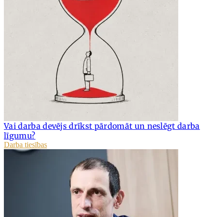
Vai darba devējs drīkst pārdomāt un neslēgt darba
līgumu?
Darba tiesības