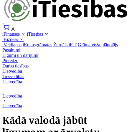
iFinanses
iTiesības
iBizness
iVeidlapas
iRokasgrāmatas
Žurnāls iFiT
Grāmatveža plānotājs
Pasākumi
Līgumi un darījumi
Pieredze
Darba tiesības
Lietvedība
Tiesvedības
Lietvedība
Lietvedība
Lietvedība
Kādā valodā jābūt