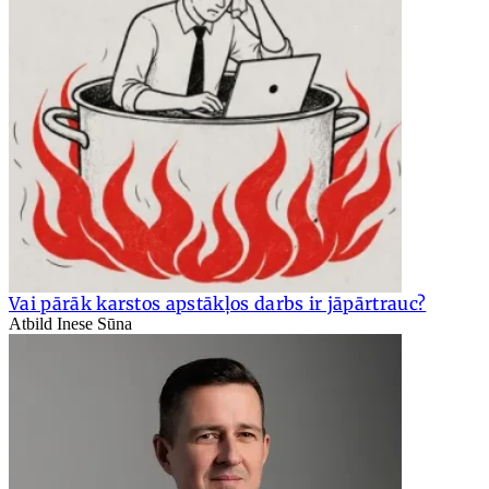
Vai pārāk karstos apstākļos darbs ir jāpārtrauc?
Atbild Inese Sūna