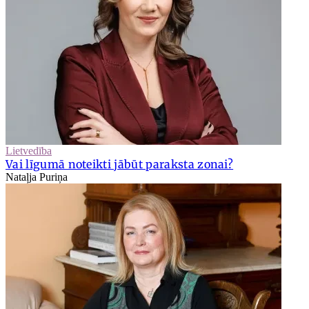
Lietvedība
Vai līgumā noteikti jābūt paraksta zonai?
Nataļja Puriņa