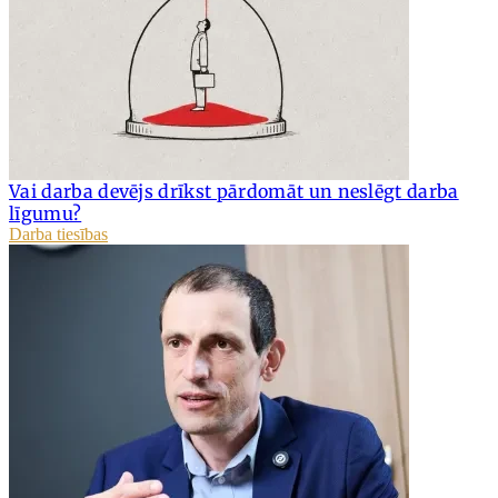
Vai darba devējs drīkst pārdomāt un neslēgt darba
līgumu?
Darba tiesības