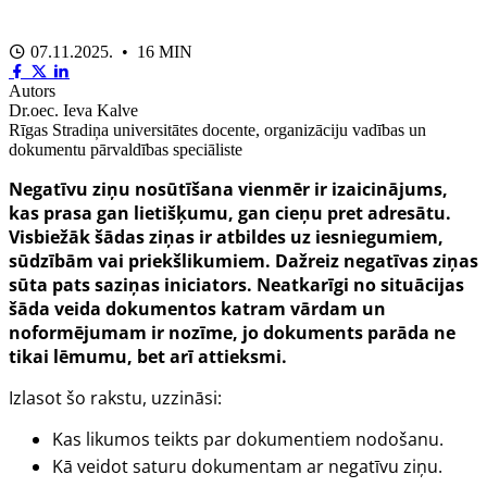
07.11.2025. • 16 MIN
Autors
Dr.oec. Ieva Kalve
Rīgas Stradiņa universitātes docente, organizāciju vadības un
dokumentu pārvaldības speciāliste
Negatīvu ziņu nosūtīšana vienmēr ir izaicinājums,
kas prasa gan lietišķumu, gan cieņu pret adresātu.
Visbiežāk šādas ziņas ir atbildes uz iesniegumiem,
sūdzībām vai priekšlikumiem. Dažreiz negatīvas ziņas
sūta pats saziņas iniciators. Neatkarīgi no situācijas
šāda veida dokumentos katram vārdam un
noformējumam ir nozīme, jo dokuments parāda ne
tikai lēmumu, bet arī attieksmi.
Izlasot šo rakstu, uzzināsi:
Kas likumos teikts par dokumentiem nodošanu.
Kā veidot saturu dokumentam ar negatīvu ziņu.