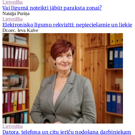
Lietvedība
Vai līgumā noteikti jābūt paraksta zonai?
Nataļja Puriņa
Lietvedība
Elektronisko līgumu rekvizīti: nepieciešamie un liekie
Dr.oec. Ieva Kalve
Lietvedība
Datora, telefona un citu ierīču nodošana darbiniekam