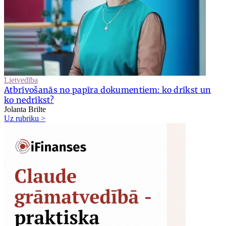
Lietvedība
Atbrīvošanās no papīra dokumentiem: ko drīkst un
ko nedrīkst?
Jolanta Brilte
Uz rubriku >