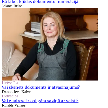
Kā labot kļūdas dokumentu numerācijā
Jolanta Brilte
Lietvedība
Vai skenēts dokuments ir atvasinājums?
Dr.oec. Ieva Kalve
Lietvedība
Vai e-adrese ir obligāta saziņā ar valsti?
Rinalds Vanags