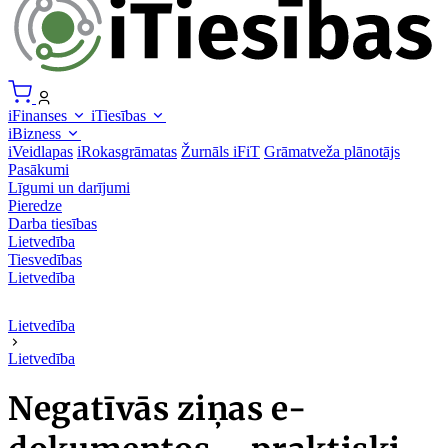
iFinanses
iTiesības
iBizness
iVeidlapas
iRokasgrāmatas
Žurnāls iFiT
Grāmatveža plānotājs
Pasākumi
Līgumi un darījumi
Pieredze
Darba tiesības
Lietvedība
Tiesvedības
Lietvedība
Lietvedība
Lietvedība
Negatīvās ziņas e-