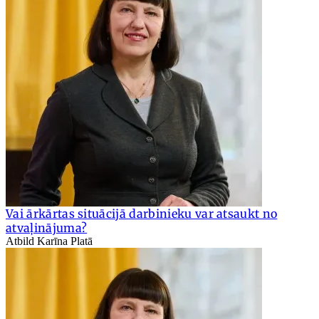
Vai ārkārtas situācijā darbinieku var atsaukt no
atvaļinājuma?
Atbild Karīna Platā