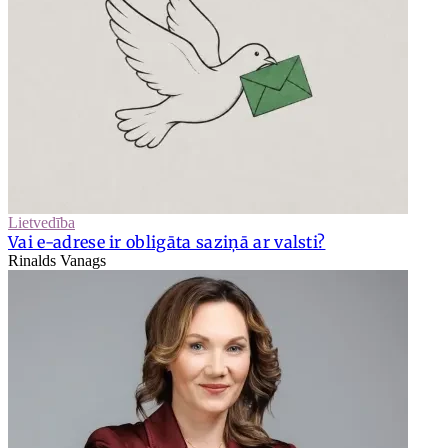
Lietvedība
Vai e-adrese ir obligāta saziņā ar valsti?
Rinalds Vanags