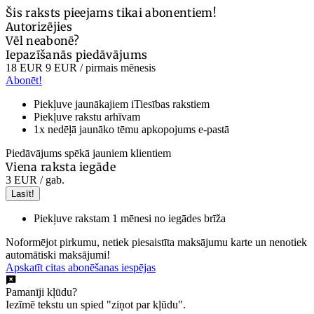
Šis raksts pieejams tikai abonentiem!
Autorizējies
Vēl neabonē?
Iepazīšanās piedāvājums
18 EUR
9 EUR
/ pirmais mēnesis
Abonēt!
Piekļuve jaunākajiem iTiesības rakstiem
Piekļuve rakstu arhīvam
1x nedēļā jaunāko tēmu apkopojums e-pastā
Piedāvājums spēkā jauniem klientiem
Viena raksta iegāde
3 EUR
/ gab.
Lasīt!
Piekļuve rakstam 1 mēnesi no iegādes brīža
Noformējot pirkumu, netiek piesaistīta maksājumu karte un nenotiek
automātiski maksājumi!
Apskatīt citas abonēšanas iespējas
Pamanīji kļūdu?
Iezīmē tekstu un spied "ziņot par kļūdu".