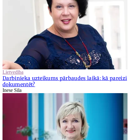
Lietvedība
Darbinieka uzteikums pārbaudes laikā: kā pareizi
dokumentēt?
Inese Sila