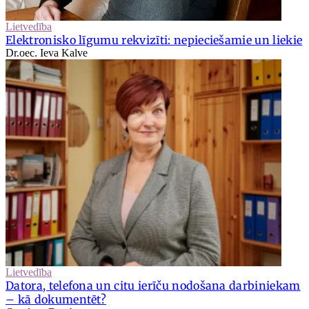
Lietvedība
Elektronisko līgumu rekvizīti: nepieciešamie un liekie
Dr.oec. Ieva Kalve
Lietvedība
Datora, telefona un citu ierīču nodošana darbiniekam
– kā dokumentēt?