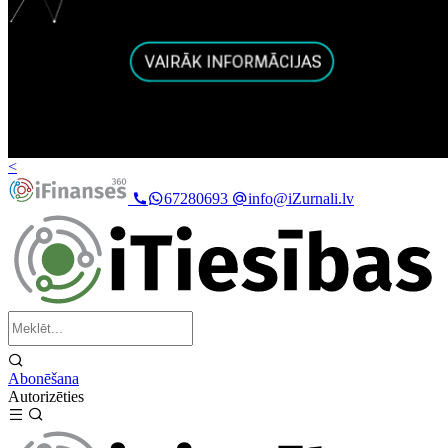
<
67280693
info@iZurnali.lv
Abonēšana
Autorizēties