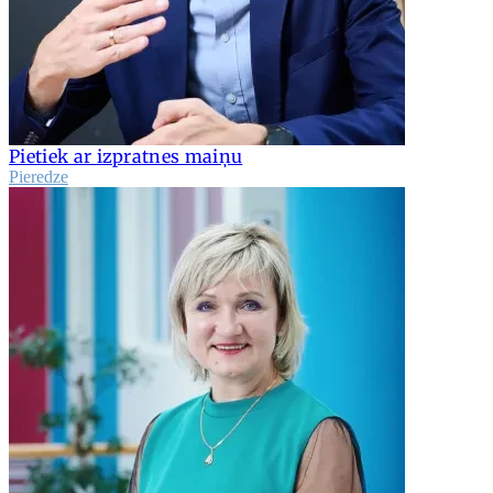
Pietiek ar izpratnes maiņu
Pieredze