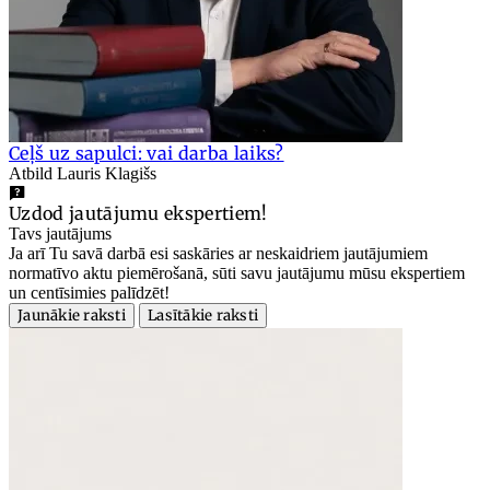
Ceļš uz sapulci: vai darba laiks?
Atbild Lauris Klagišs
Uzdod jautājumu ekspertiem!
Tavs jautājums
Ja arī Tu savā darbā esi saskāries ar neskaidriem jautājumiem
normatīvo aktu piemērošanā, sūti savu jautājumu mūsu ekspertiem
un centīsimies palīdzēt!
Jaunākie raksti
Lasītākie raksti