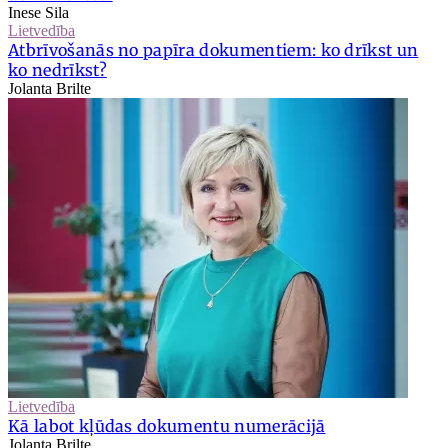
Inese Sila
Lietvedība
Atbrīvošanās no papīra dokumentiem: ko drīkst un
ko nedrīkst?
Jolanta Brilte
Lietvedība
Kā labot kļūdas dokumentu numerācijā
Jolanta Brilte