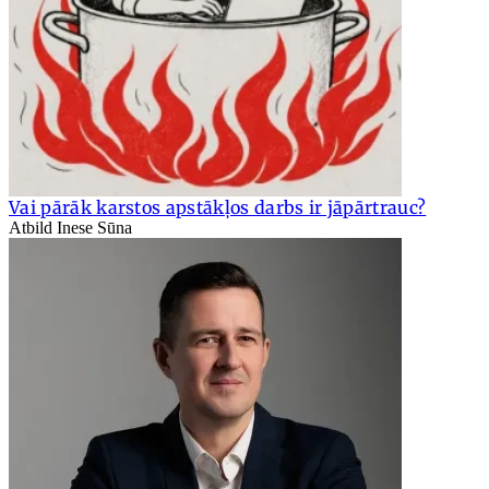
Vai pārāk karstos apstākļos darbs ir jāpārtrauc?
Atbild Inese Sūna