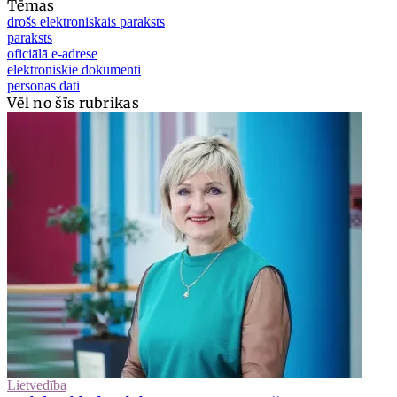
Tēmas
drošs elektroniskais paraksts
paraksts
oficiālā e-adrese
elektroniskie dokumenti
personas dati
Vēl no šīs rubrikas
Lietvedība