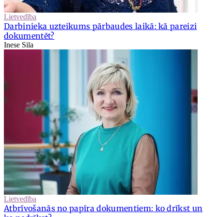
Lietvedība
Darbinieka uzteikums pārbaudes laikā: kā pareizi
dokumentēt?
Inese Sila
Lietvedība
Atbrīvošanās no papīra dokumentiem: ko drīkst un