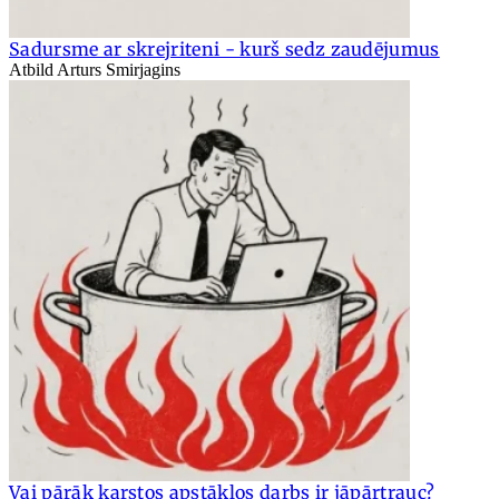
Sadursme ar skrejriteni - kurš sedz zaudējumus
Atbild Arturs Smirjagins
Vai pārāk karstos apstākļos darbs ir jāpārtrauc?