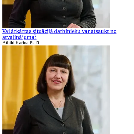
Vai ārkārtas situācijā darbinieku var atsaukt no
atvaļinājuma?
Atbild Karīna Platā