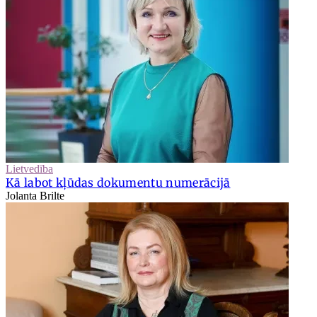
Lietvedība
Kā labot kļūdas dokumentu numerācijā
Jolanta Brilte