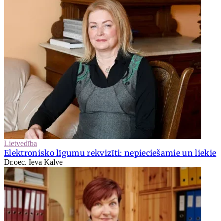
Lietvedība
Elektronisko līgumu rekvizīti: nepieciešamie un liekie
Dr.oec. Ieva Kalve