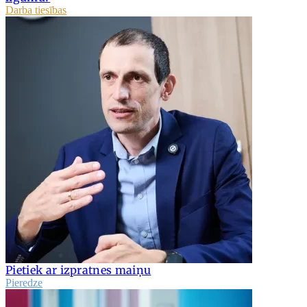
Darba tiesības
Pietiek ar izpratnes maiņu
Pieredze