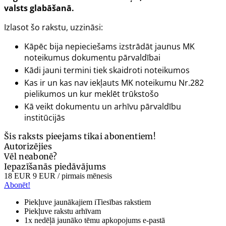
valsts glabāšanā.
Izlasot šo rakstu, uzzināsi:
Kāpēc bija nepieciešams izstrādāt jaunus MK
noteikumus dokumentu pārvaldībai
Kādi jauni termini tiek skaidroti noteikumos
Kas ir un kas nav iekļauts MK noteikumu Nr.282
pielikumos un kur meklēt trūkstošo
Kā veikt dokumentu un arhīvu pārvaldību
institūcijās
Šis raksts pieejams tikai abonentiem!
Autorizējies
Vēl neabonē?
Iepazīšanās piedāvājums
18 EUR
9 EUR
/ pirmais mēnesis
Abonēt!
Piekļuve jaunākajiem iTiesības rakstiem
Piekļuve rakstu arhīvam
1x nedēļā jaunāko tēmu apkopojums e-pastā