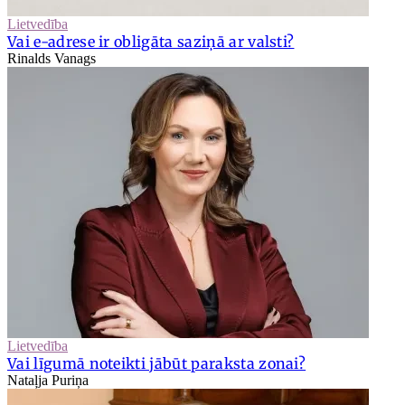
Lietvedība
Vai e-adrese ir obligāta saziņā ar valsti?
Rinalds Vanags
Lietvedība
Vai līgumā noteikti jābūt paraksta zonai?
Nataļja Puriņa