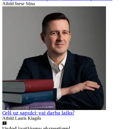
Atbild Inese Sūna
Ceļš uz sapulci: vai darba laiks?
Atbild Lauris Klagišs
Uzdod jautājumu ekspertiem!