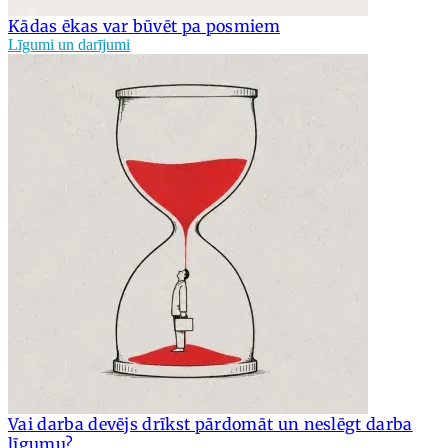
Kādas ēkas var būvēt pa posmiem
Līgumi un darījumi
Vai darba devējs drīkst pārdomāt un neslēgt darba
līgumu?