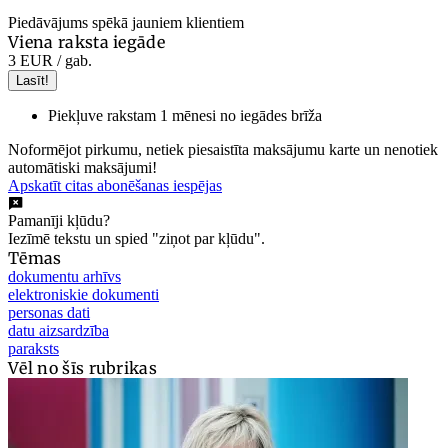
Piedāvājums spēkā jauniem klientiem
Viena raksta iegāde
3 EUR
/ gab.
Lasīt!
Piekļuve rakstam 1 mēnesi no iegādes brīža
Noformējot pirkumu, netiek piesaistīta maksājumu karte un nenotiek
automātiski maksājumi!
Apskatīt citas abonēšanas iespējas
Pamanīji kļūdu?
Iezīmē tekstu un spied "ziņot par kļūdu".
Tēmas
dokumentu arhīvs
elektroniskie dokumenti
personas dati
datu aizsardzība
paraksts
Vēl no šīs rubrikas