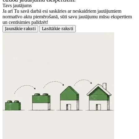
Tavs jautājums
Ja arī Tu savā darbā esi saskāries ar neskaidriem jautājumiem
normatīvo aktu piemērošanā, sūti savu jautājumu mūsu ekspertiem
un centīsimies palīdzēt!
Jaunākie raksti
Lasītākie raksti