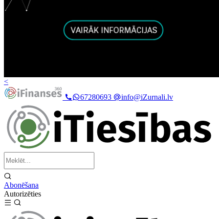
<
67280693
info@iZurnali.lv
Abonēšana
Autorizēties