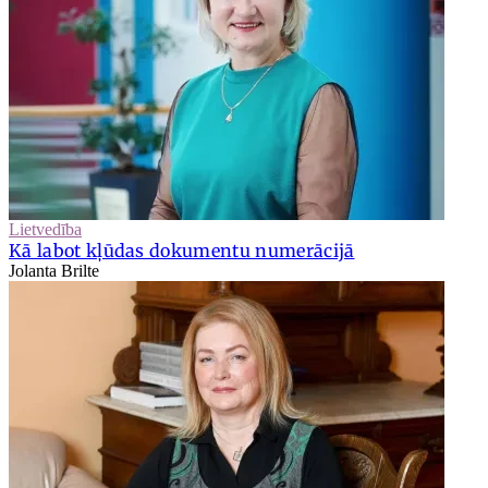
Lietvedība
Kā labot kļūdas dokumentu numerācijā
Jolanta Brilte