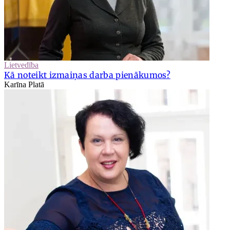
Lietvedība
Kā noteikt izmaiņas darba pienākumos?
Karīna Platā