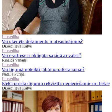
Lietvedība
Vai skenēts dokuments ir atvasinājums?
Dr.oec. Ieva Kalve
Lietvedība
Vai e-adrese ir obligāta saziņā ar valsti?
Rinalds Vanags
Lietvedība
Vai līgumā noteikti jābūt paraksta zonai?
Nataļja Puriņa
Lietvedība
Elektronisko līgumu rekvizīti: nepieciešamie un liekie
Dr.oec. Ieva Kalve