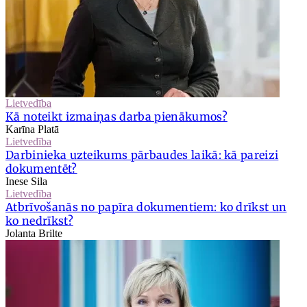
Lietvedība
Kā noteikt izmaiņas darba pienākumos?
Karīna Platā
Lietvedība
Darbinieka uzteikums pārbaudes laikā: kā pareizi
dokumentēt?
Inese Sila
Lietvedība
Atbrīvošanās no papīra dokumentiem: ko drīkst un
ko nedrīkst?
Jolanta Brilte