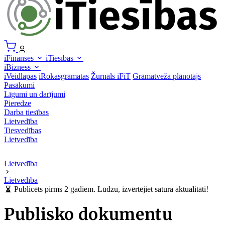
iFinanses
iTiesības
iBizness
iVeidlapas
iRokasgrāmatas
Žurnāls iFiT
Grāmatveža plānotājs
Pasākumi
Līgumi un darījumi
Pieredze
Darba tiesības
Lietvedība
Tiesvedības
Lietvedība
Lietvedība
Lietvedība
Publicēts pirms 2 gadiem. Lūdzu, izvērtējiet satura aktualitāti!
Publisko dokumentu