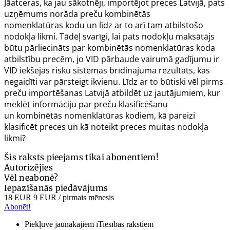
Jāatceras, ka jau sākotnēji, importējot preces Latvijā, pats
uzņēmums norāda preču
kombinētās
nomenklatūras
kodu un līdz ar to arī tam atbilstošo
nodokļa likmi. Tādēļ svarīgi, lai pats nodokļu maksātājs
būtu pārliecināts par
kombinētās nomenklatūras
koda
atbilstību precēm, jo VID pārbaude vairumā gadījumu ir
VID iekšējās risku sistēmas brīdinājuma rezultāts, kas
negaidīti var pārsteigt ikvienu. Līdz ar to būtiski vēl pirms
preču importēšanas Latvijā atbildēt uz jautājumiem, kur
meklēt informāciju par preču klasificēšanu
un
kombinētās nomenklatūras
kodiem, kā pareizi
klasificēt preces un kā noteikt preces muitas nodokļa
likmi?
Šis raksts pieejams tikai abonentiem!
Autorizējies
Vēl neabonē?
Iepazīšanās piedāvājums
18 EUR
9 EUR
/ pirmais mēnesis
Abonēt!
Piekļuve jaunākajiem iTiesības rakstiem