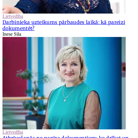
Lietvedība
Darbinieka uzteikums pārbaudes laikā: kā pareizi
dokumentēt?
Inese Sila
Lietvedība
Atbrīvošanās no papīra dokumentiem: ko drīkst un