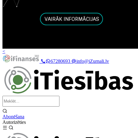
<
67280693
info@iZurnali.lv
Abonēšana
Autorizēties