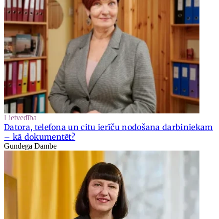
Lietvedība
Datora, telefona un citu ierīču nodošana darbiniekam
– kā dokumentēt?
Gundega Dambe