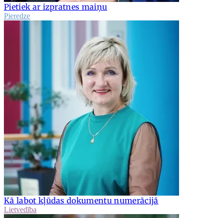
Pietiek ar izpratnes maiņu
Pieredze
Kā labot kļūdas dokumentu numerācijā
Lietvedība