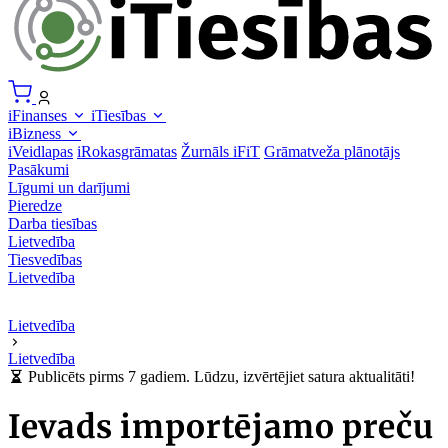
iFinanses
iTiesības
iBizness
iVeidlapas
iRokasgrāmatas
Žurnāls iFiT
Grāmatveža plānotājs
Pasākumi
Līgumi un darījumi
Pieredze
Darba tiesības
Lietvedība
Tiesvedības
Lietvedība
Lietvedība
Lietvedība
Publicēts pirms 7 gadiem. Lūdzu, izvērtējiet satura aktualitāti!
Ievads importējamo preču