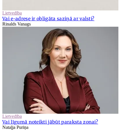
Lietvedība
Vai e-adrese ir obligāta saziņā ar valsti?
Rinalds Vanags
Lietvedība
Vai līgumā noteikti jābūt paraksta zonai?
Nataļja Puriņa