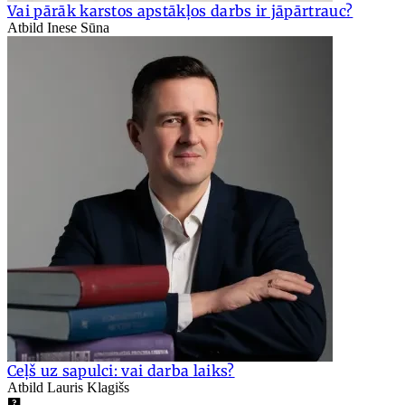
Vai pārāk karstos apstākļos darbs ir jāpārtrauc?
Atbild Inese Sūna
Ceļš uz sapulci: vai darba laiks?
Atbild Lauris Klagišs