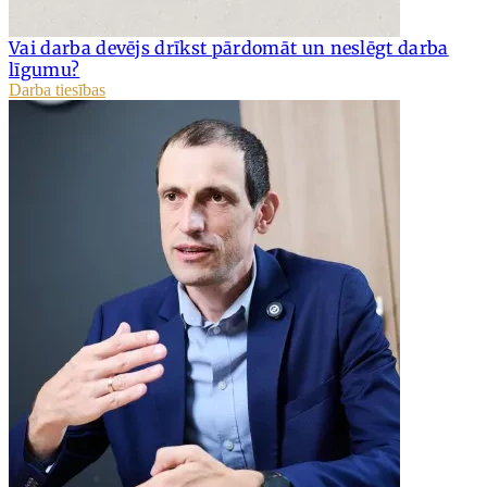
Vai darba devējs drīkst pārdomāt un neslēgt darba
līgumu?
Darba tiesības