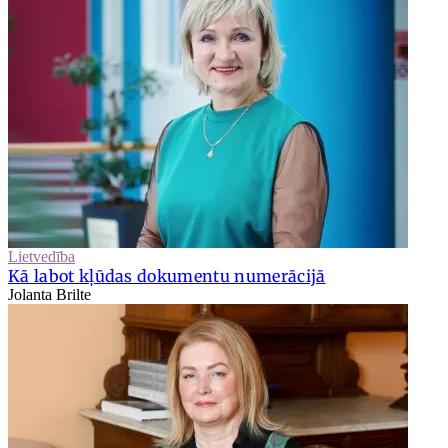
Lietvedība
Kā labot kļūdas dokumentu numerācijā
Jolanta Brilte