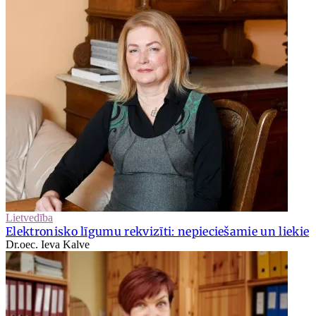
Lietvedība
Elektronisko līgumu rekvizīti: nepieciešamie un liekie
Dr.oec. Ieva Kalve