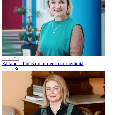
Lietvedība
Kā labot kļūdas dokumentu numerācijā
Jolanta Brilte