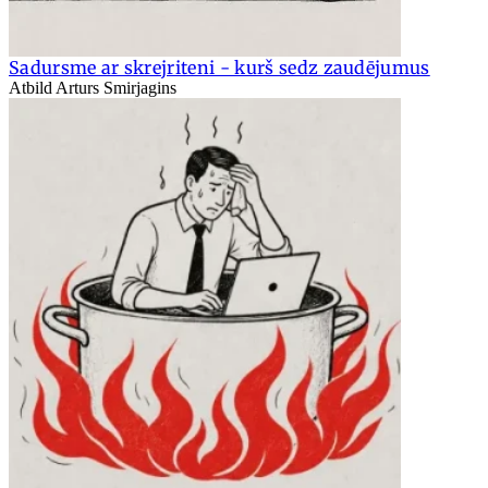
Sadursme ar skrejriteni - kurš sedz zaudējumus
Atbild Arturs Smirjagins