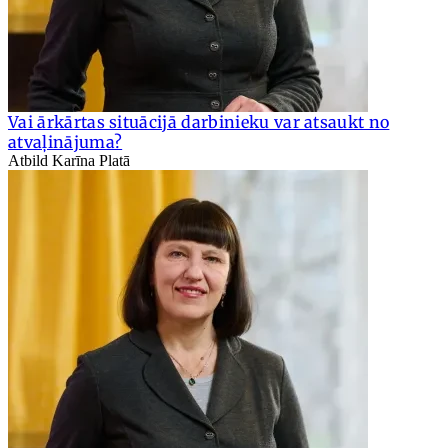
Vai ārkārtas situācijā darbinieku var atsaukt no
atvaļinājuma?
Atbild Karīna Platā