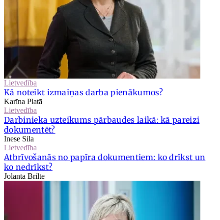
Lietvedība
Kā noteikt izmaiņas darba pienākumos?
Karīna Platā
Lietvedība
Darbinieka uzteikums pārbaudes laikā: kā pareizi
dokumentēt?
Inese Sila
Lietvedība
Atbrīvošanās no papīra dokumentiem: ko drīkst un
ko nedrīkst?
Jolanta Brilte