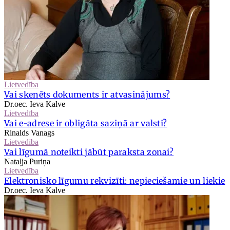
Lietvedība
Vai skenēts dokuments ir atvasinājums?
Dr.oec. Ieva Kalve
Lietvedība
Vai e-adrese ir obligāta saziņā ar valsti?
Rinalds Vanags
Lietvedība
Vai līgumā noteikti jābūt paraksta zonai?
Nataļja Puriņa
Lietvedība
Elektronisko līgumu rekvizīti: nepieciešamie un liekie
Dr.oec. Ieva Kalve