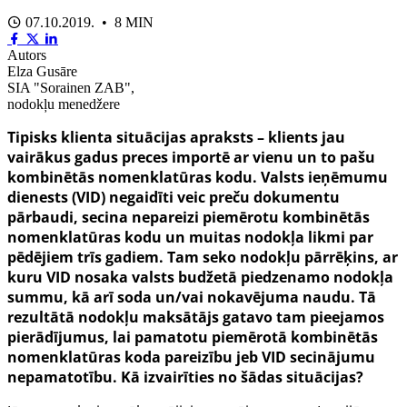
07.10.2019. • 8 MIN
Autors
Elza Gusāre
SIA "Sorainen ZAB",
nodokļu menedžere
Tipisks klienta situācijas apraksts – klients jau
vairākus gadus preces importē ar vienu un to pašu
kombinētās nomenklatūras kodu. Valsts ieņēmumu
dienests (VID) negaidīti veic preču dokumentu
pārbaudi, secina nepareizi piemērotu kombinētās
nomenklatūras kodu un muitas nodokļa likmi par
pēdējiem trīs gadiem. Tam seko nodokļu pārrēķins, ar
kuru VID nosaka valsts budžetā piedzenamo nodokļa
summu, kā arī soda un/vai nokavējuma naudu. Tā
rezultātā nodokļu maksātājs gatavo tam pieejamos
pierādījumus, lai pamatotu piemērotā kombinētās
nomenklatūras koda pareizību jeb VID secinājumu
nepamatotību. Kā izvairīties no šādas situācijas?