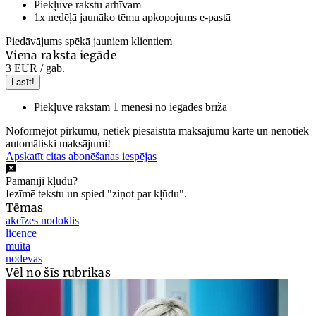
Piekļuve rakstu arhīvam
1x nedēļā jaunāko tēmu apkopojums e-pastā
Piedāvājums spēkā jauniem klientiem
Viena raksta iegāde
3 EUR
/ gab.
Lasīt!
Piekļuve rakstam 1 mēnesi no iegādes brīža
Noformējot pirkumu, netiek piesaistīta maksājumu karte un nenotiek
automātiski maksājumi!
Apskatīt citas abonēšanas iespējas
Pamanīji kļūdu?
Iezīmē tekstu un spied "ziņot par kļūdu".
Tēmas
akcīzes nodoklis
licence
muita
nodevas
Vēl no šīs rubrikas