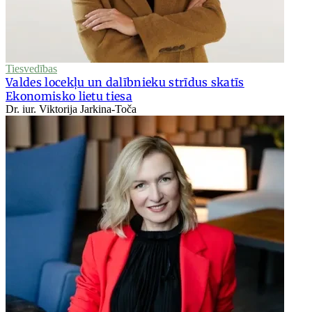
Tiesvedības
Valdes locekļu un dalībnieku strīdus skatīs
Ekonomisko lietu tiesa
Dr. iur. Viktorija Jarkina-Toča