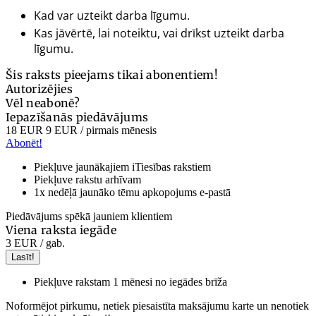
Kad var uzteikt darba līgumu.
Kas jāvērtē, lai noteiktu, vai drīkst uzteikt darba
līgumu.
Šis raksts pieejams tikai abonentiem!
Autorizējies
Vēl neabonē?
Iepazīšanās piedāvājums
18 EUR
9 EUR
/ pirmais mēnesis
Abonēt!
Piekļuve jaunākajiem iTiesības rakstiem
Piekļuve rakstu arhīvam
1x nedēļā jaunāko tēmu apkopojums e-pastā
Piedāvājums spēkā jauniem klientiem
Viena raksta iegāde
3 EUR
/ gab.
Lasīt!
Piekļuve rakstam 1 mēnesi no iegādes brīža
Noformējot pirkumu, netiek piesaistīta maksājumu karte un nenotiek