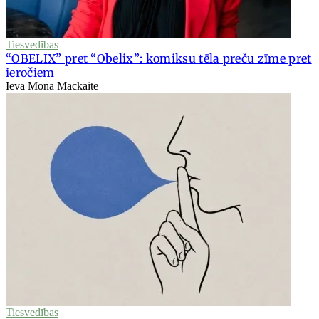
Tiesvedības
“OBELIX” pret “Obelix”: komiksu tēla preču zīme pret
ieročiem
Ieva Mona Mackaite
Tiesvedības