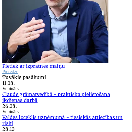
Pietiek ar izpratnes maiņu
Pieredze
Tuvākie pasākumi
11.08.
Vebinārs
Claude grāmatvedībā - praktiska pielietošana
ikdienas darbā
26.08.
Vebinārs
Valdes loceklis uzņēmumā - tiesiskās attiecības un
riski
28.10.