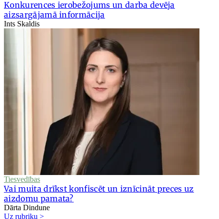
Konkurences ierobežojums un darba devēja
aizsargājamā informācija
Ints Skaldis
Tiesvedības
Vai muita drīkst konfiscēt un iznīcināt preces uz
aizdomu pamata?
Dārta Dindune
Uz rubriku >