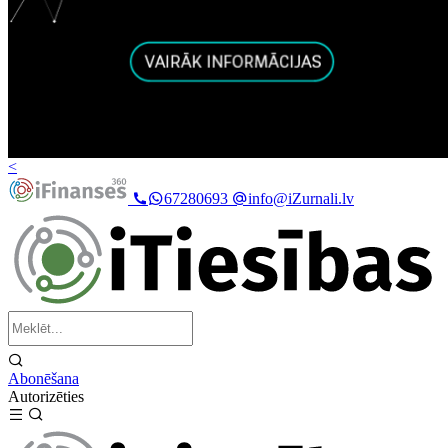
<
67280693
info@iZurnali.lv
Abonēšana
Autorizēties