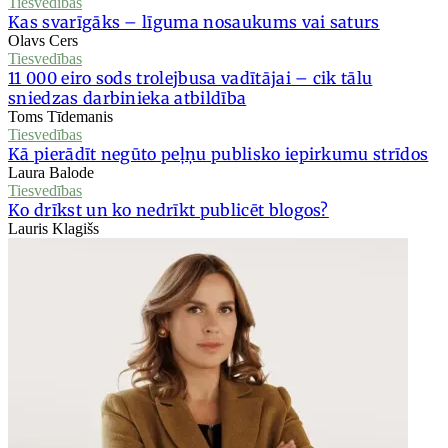
Tiesvedības
Kas svarīgāks – līguma nosaukums vai saturs
Olavs Cers
Tiesvedības
11 000 eiro sods trolejbusa vadītājai – cik tālu
sniedzas darbinieka atbildība
Toms Tīdemanis
Tiesvedības
Kā pierādīt negūto peļņu publisko iepirkumu strīdos
Laura Balode
Tiesvedības
Ko drīkst un ko nedrīkt publicēt blogos?
Lauris Klagišs