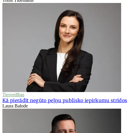
Toms Tīdemanis
Tiesvedības
Kā pierādīt negūto peļņu publisko iepirkumu strīdos
Laura Balode