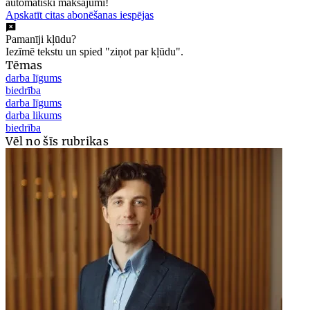
automātiski maksājumi!
Apskatīt citas abonēšanas iespējas
Pamanīji kļūdu?
Iezīmē tekstu un spied "ziņot par kļūdu".
Tēmas
darba līgums
biedrība
darba līgums
darba likums
biedrība
Vēl no šīs rubrikas