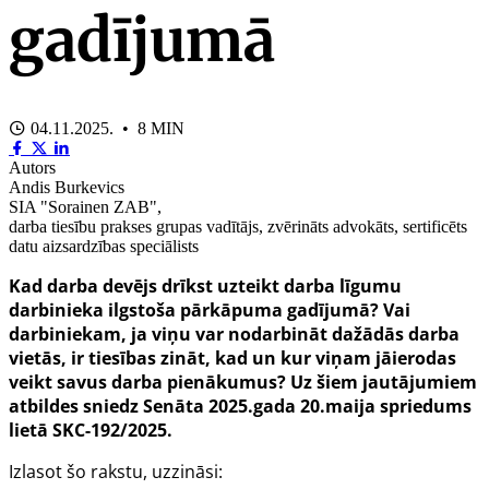
gadījumā
04.11.2025. • 8 MIN
Autors
Andis Burkevics
SIA "Sorainen ZAB",
darba tiesību prakses grupas vadītājs, zvērināts advokāts, sertificēts
datu aizsardzības speciālists
Kad darba devējs drīkst uzteikt darba līgumu
darbinieka ilgstoša pārkāpuma gadījumā? Vai
darbiniekam, ja viņu var nodarbināt dažādās darba
vietās, ir tiesības zināt, kad un kur viņam jāierodas
veikt savus darba pienākumus? Uz šiem jautājumiem
atbildes sniedz Senāta 2025.gada 20.maija spriedums
lietā SKC-192/2025.
Izlasot šo rakstu, uzzināsi: