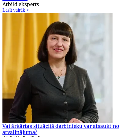
Atbild eksperts
Lasīt vairāk >
Vai ārkārtas situācijā darbinieku var atsaukt no
atvaļinājuma?