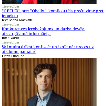
Tiesvedības
“OBELIX” pret “Obelix”: komiksu tēla preču zīme pret
ieročiem
Ieva Mona Mackaite
Tiesvedības
Konkurences ierobežojums un darba devēja
aizsargājamā informācija
Ints Skaldis
Tiesvedības
Vai muita drīkst konfiscēt un iznīcināt preces uz
aizdomu pamata?
Dārta Dindune