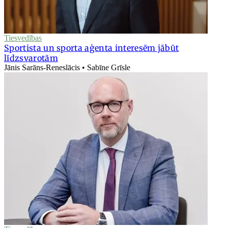
Tiesvedības
Sportista un sporta aģenta interesēm jābūt
līdzsvarotām
Jānis Sarāns-Reneslācis • Sabīne Grīsle