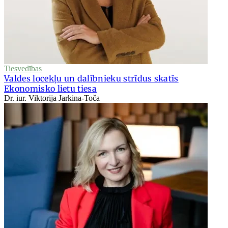
Tiesvedības
Valdes locekļu un dalībnieku strīdus skatīs
Ekonomisko lietu tiesa
Dr. iur. Viktorija Jarkina-Toča