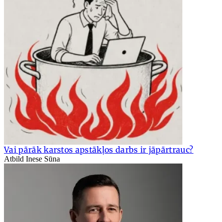
Vai pārāk karstos apstākļos darbs ir jāpārtrauc?
Atbild Inese Sūna