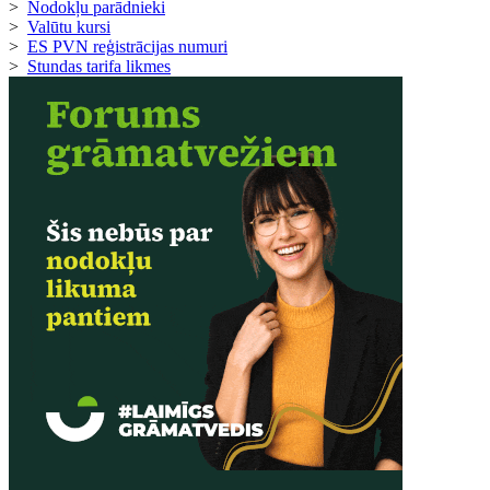
>
Nodokļu parādnieki
>
Valūtu kursi
>
ES PVN reģistrācijas numuri
>
Stundas tarifa likmes