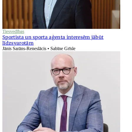
Tiesvedības
Sportista un sporta aģenta interesēm jābūt
līdzsvarotām
Jānis Sarāns-Reneslācis • Sabīne Grīsle