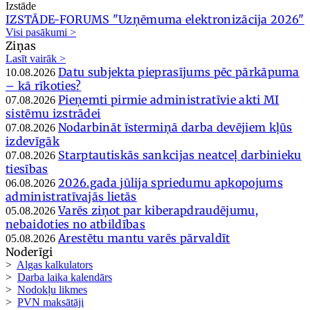
Izstāde
IZSTĀDE-FORUMS "Uzņēmuma elektronizācija 2026"
Visi pasākumi >
Ziņas
Lasīt vairāk >
Datu subjekta pieprasījums pēc pārkāpuma
10.08.2026
– kā rīkoties?
Pieņemti pirmie administratīvie akti MI
07.08.2026
sistēmu izstrādei
Nodarbināt īstermiņā darba devējiem kļūs
07.08.2026
izdevīgāk
Starptautiskās sankcijas neatceļ darbinieku
07.08.2026
tiesības
2026.gada jūlija spriedumu apkopojums
06.08.2026
administratīvajās lietās
Varēs ziņot par kiberapdraudējumu,
05.08.2026
nebaidoties no atbildības
Arestētu mantu varēs pārvaldīt
05.08.2026
Noderīgi
>
Algas kalkulators
>
Darba laika kalendārs
>
Nodokļu likmes
>
PVN maksātāji