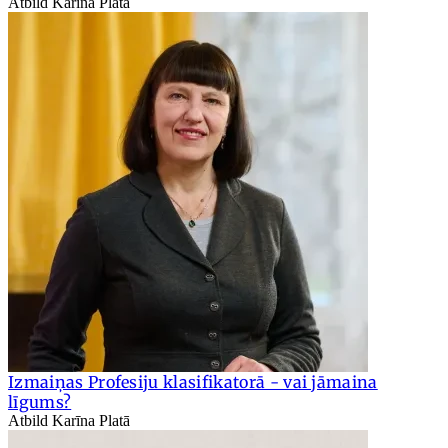
Atbild Karīna Platā
Izmaiņas Profesiju klasifikatorā - vai jāmaina
līgums?
Atbild Karīna Platā