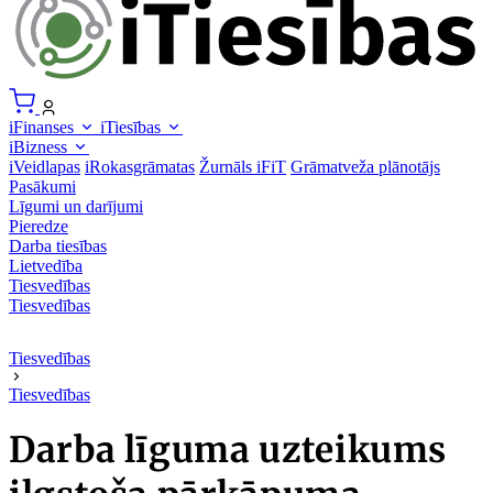
iFinanses
iTiesības
iBizness
iVeidlapas
iRokasgrāmatas
Žurnāls iFiT
Grāmatveža plānotājs
Pasākumi
Līgumi un darījumi
Pieredze
Darba tiesības
Lietvedība
Tiesvedības
Tiesvedības
Tiesvedības
Tiesvedības
Darba līguma uzteikums