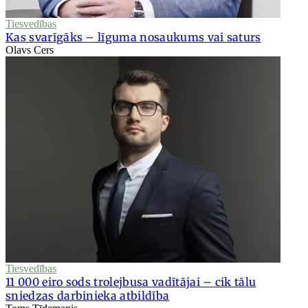
Tiesvedības
Kas svarīgāks – līguma nosaukums vai saturs
Olavs Cers
Tiesvedības
11 000 eiro sods trolejbusa vadītājai – cik tālu
sniedzas darbinieka atbildība