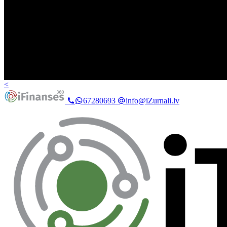
<
67280693
info@iZurnali.lv