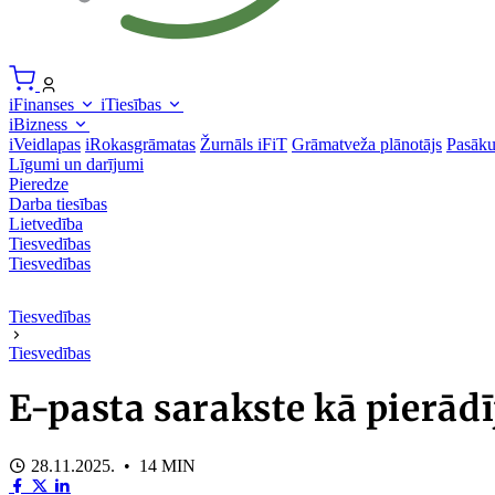
iFinanses
iTiesības
iBizness
iVeidlapas
iRokasgrāmatas
Žurnāls iFiT
Grāmatveža plānotājs
Pasāk
Līgumi un darījumi
Pieredze
Darba tiesības
Lietvedība
Tiesvedības
Tiesvedības
Tiesvedības
Tiesvedības
E-pasta sarakste kā pierād
28.11.2025. • 14 MIN