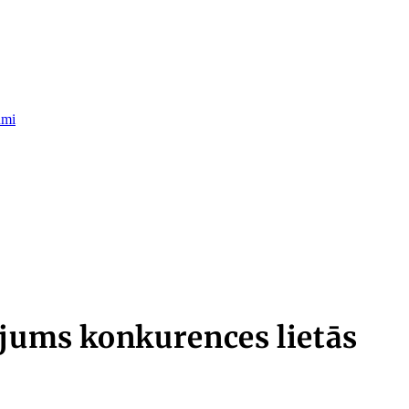
umi
ījums konkurences lietās