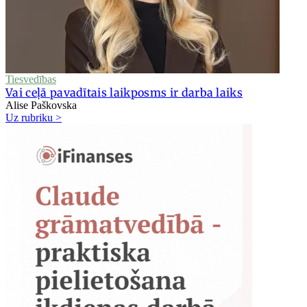
Tiesvedības
Vai ceļā pavadītais laikposms ir darba laiks
Alise Paškovska
Uz rubriku >