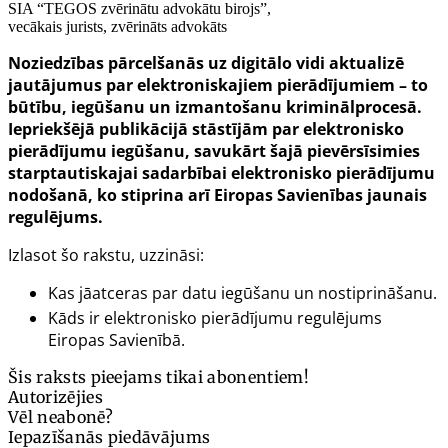
SIA “TEGOS zvērinātu advokātu birojs”,
vecākais jurists, zvērināts advokāts
Noziedzības pārcelšanās uz digitālo vidi aktualizē
jautājumus par elektroniskajiem pierādījumiem – to
būtību, iegūšanu un izmantošanu kriminālprocesā.
Iepriekšējā publikācijā stāstījām par elektronisko
pierādījumu iegūšanu, savukārt šajā pievērsīsimies
starptautiskajai sadarbībai elektronisko pierādījumu
nodošanā, ko stiprina arī Eiropas Savienības jaunais
regulējums.
Izlasot šo rakstu, uzzināsi:
Kas jāatceras par datu iegūšanu un nostiprināšanu.
Kāds ir elektronisko pierādījumu regulējums
Eiropas Savienībā.
Šis raksts pieejams tikai abonentiem!
Autorizējies
Vēl neabonē?
Iepazīšanās piedāvājums