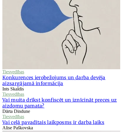
Tiesvedības
Konkurences ierobežojums un darba devēja
aizsargājamā informācija
Ints Skaldis
Tiesvedības
Vai muita drīkst konfiscēt un iznīcināt preces uz
aizdomu pamata?
Dārta Dindune
Tiesvedības
Vai ceļā pavadītais laikposms ir darba laiks
Alise Paškovska