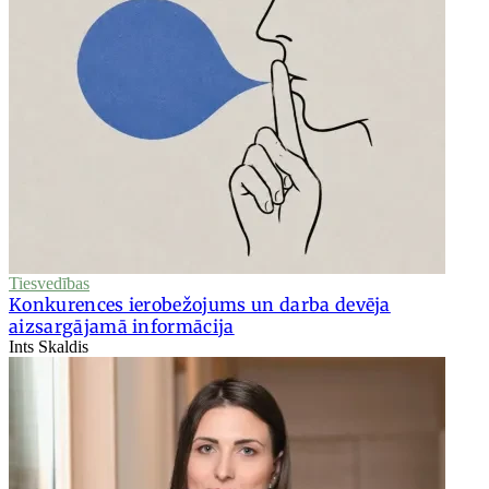
Tiesvedības
Konkurences ierobežojums un darba devēja
aizsargājamā informācija
Ints Skaldis