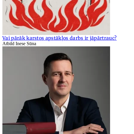
Vai pārāk karstos apstākļos darbs ir jāpārtrauc?
Atbild Inese Sūna