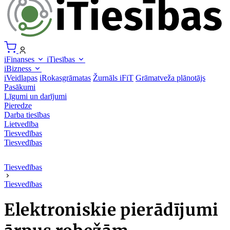
iFinanses
iTiesības
iBizness
iVeidlapas
iRokasgrāmatas
Žurnāls iFiT
Grāmatveža plānotājs
Pasākumi
Līgumi un darījumi
Pieredze
Darba tiesības
Lietvedība
Tiesvedības
Tiesvedības
Tiesvedības
Tiesvedības
Elektroniskie pierādījumi