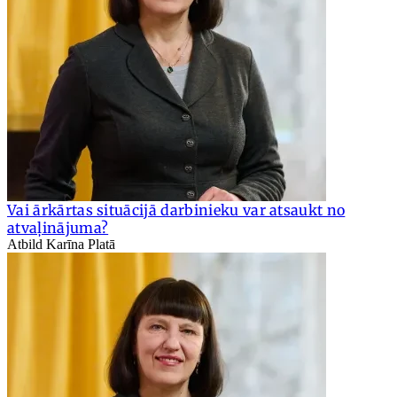
Vai ārkārtas situācijā darbinieku var atsaukt no
atvaļinājuma?
Atbild Karīna Platā