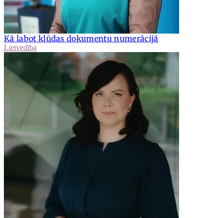
Kā labot kļūdas dokumentu numerācijā
Lietvedība