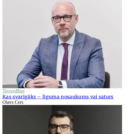
Tiesvedības
Kas svarīgāks – līguma nosaukums vai saturs
Olavs Cers