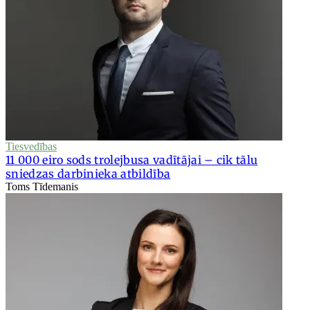
Tiesvedības
11 000 eiro sods trolejbusa vadītājai – cik tālu
sniedzas darbinieka atbildība
Toms Tīdemanis