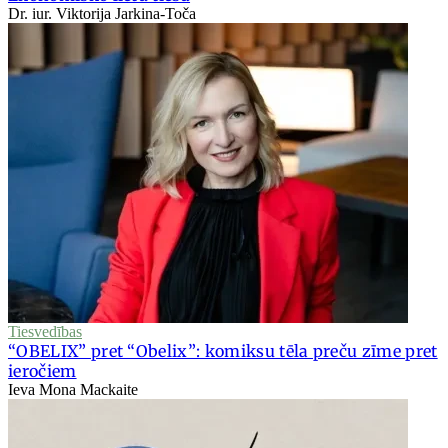
Dr. iur. Viktorija Jarkina-Toča
Tiesvedības
“OBELIX” pret “Obelix”: komiksu tēla preču zīme pret
ieročiem
Ieva Mona Mackaite