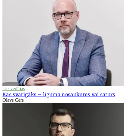
Tiesvedības
Kas svarīgāks – līguma nosaukums vai saturs
Olavs Cers