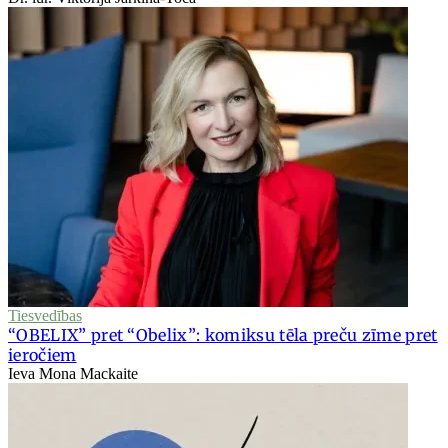
Tiesvedības
“OBELIX” pret “Obelix”: komiksu tēla preču zīme pret
ieročiem
Ieva Mona Mackaite