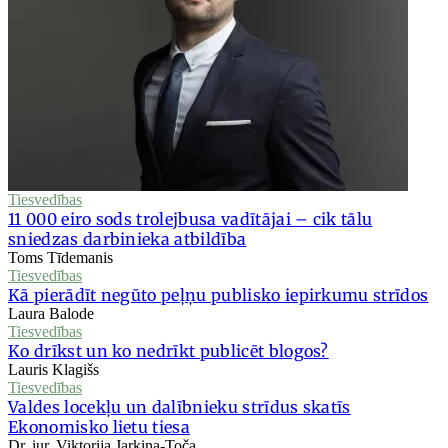
Tiesvedības
11 000 eiro sods trolejbusa vadītājai – cik tālu
sniedzas darbinieka atbildība
Toms Tīdemanis
Tiesvedības
Kā pierādīt negūto peļņu publisko iepirkumu strīdos
Laura Balode
Tiesvedības
Ko drīkst un ko nedrīkt publicēt blogos?
Lauris Klagišs
Tiesvedības
Valdes locekļu un dalībnieku strīdus skatīs
Ekonomisko lietu tiesa
Dr. iur. Viktorija Jarkina-Toča