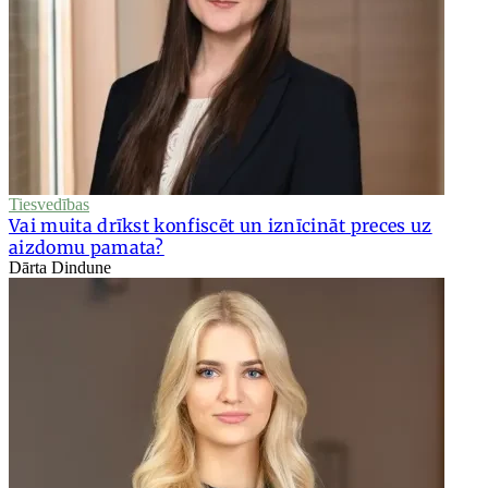
Tiesvedības
Vai muita drīkst konfiscēt un iznīcināt preces uz
aizdomu pamata?
Dārta Dindune