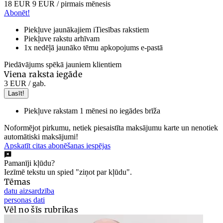
18 EUR
9 EUR
/ pirmais mēnesis
Abonēt!
Piekļuve jaunākajiem iTiesības rakstiem
Piekļuve rakstu arhīvam
1x nedēļā jaunāko tēmu apkopojums e-pastā
Piedāvājums spēkā jauniem klientiem
Viena raksta iegāde
3 EUR
/ gab.
Lasīt!
Piekļuve rakstam 1 mēnesi no iegādes brīža
Noformējot pirkumu, netiek piesaistīta maksājumu karte un nenotiek
automātiski maksājumi!
Apskatīt citas abonēšanas iespējas
Pamanīji kļūdu?
Iezīmē tekstu un spied "ziņot par kļūdu".
Tēmas
datu aizsardzība
personas dati
Vēl no šīs rubrikas