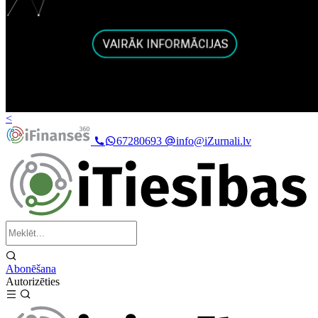
<
67280693
info@iZurnali.lv
Abonēšana
Autorizēties