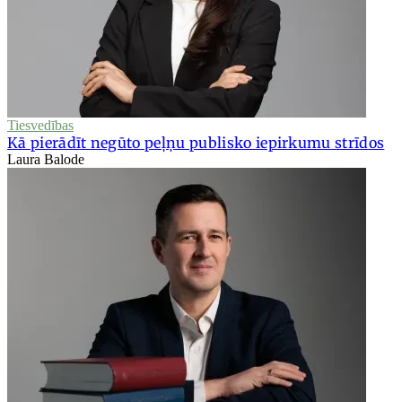
Tiesvedības
Kā pierādīt negūto peļņu publisko iepirkumu strīdos
Laura Balode