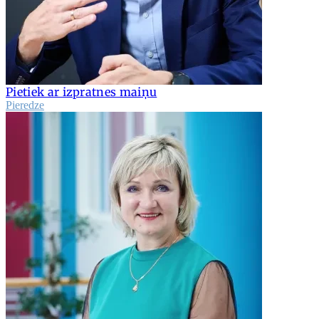
Pietiek ar izpratnes maiņu
Pieredze