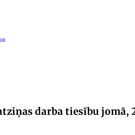
umi
ziņas darba tiesību jomā, 