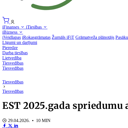
iFinanses
iTiesības
iBizness
iVeidlapas
iRokasgrāmatas
Žurnāls iFiT
Grāmatveža plānotājs
Pasāk
Līgumi un darījumi
Pieredze
Darba tiesības
Lietvedība
Tiesvedības
Tiesvedības
Tiesvedības
Tiesvedības
EST 2025.gada spriedumu at
29.04.2026. • 10 MIN