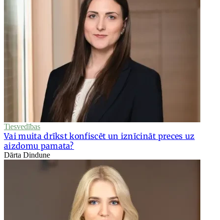
Tiesvedības
Vai muita drīkst konfiscēt un iznīcināt preces uz
aizdomu pamata?
Dārta Dindune