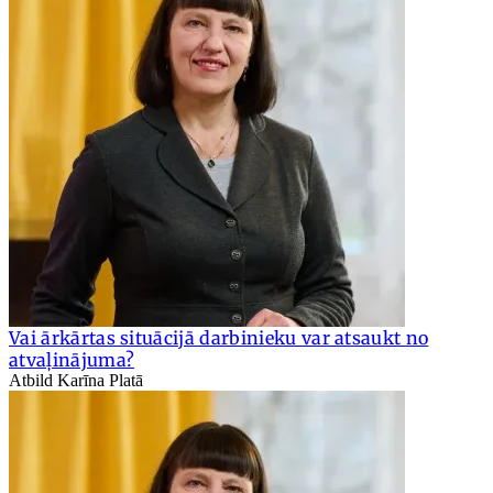
Vai ārkārtas situācijā darbinieku var atsaukt no
atvaļinājuma?
Atbild Karīna Platā