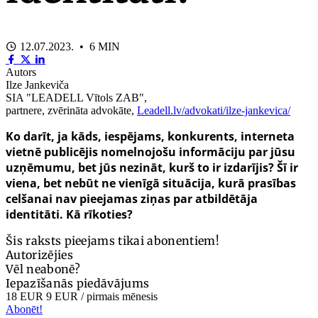
12.07.2023. • 6 MIN
Autors
Ilze Jankeviča
SIA "LEADELL Vītols ZAB",
partnere, zvērināta advokāte,
Leadell.lv/advokati/ilze-jankevica/
Ko darīt, ja kāds, iespējams, konkurents, interneta
vietnē publicējis nomelnojošu informāciju par jūsu
uzņēmumu, bet jūs nezināt, kurš to ir izdarījis? Šī ir
viena, bet nebūt ne vienīgā situācija, kurā prasības
celšanai nav pieejamas ziņas par atbildētāja
identitāti. Kā rīkoties?
Šis raksts pieejams tikai abonentiem!
Autorizējies
Vēl neabonē?
Iepazīšanās piedāvājums
18 EUR
9 EUR
/ pirmais mēnesis
Abonēt!