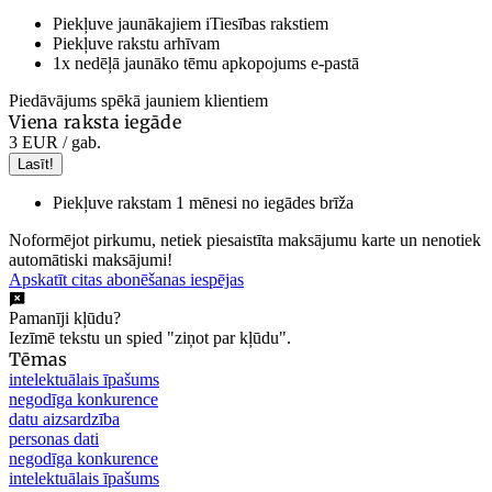
Piekļuve jaunākajiem iTiesības rakstiem
Piekļuve rakstu arhīvam
1x nedēļā jaunāko tēmu apkopojums e-pastā
Piedāvājums spēkā jauniem klientiem
Viena raksta iegāde
3 EUR
/ gab.
Lasīt!
Piekļuve rakstam 1 mēnesi no iegādes brīža
Noformējot pirkumu, netiek piesaistīta maksājumu karte un nenotiek
automātiski maksājumi!
Apskatīt citas abonēšanas iespējas
Pamanīji kļūdu?
Iezīmē tekstu un spied "ziņot par kļūdu".
Tēmas
intelektuālais īpašums
negodīga konkurence
datu aizsardzība
personas dati
negodīga konkurence
intelektuālais īpašums