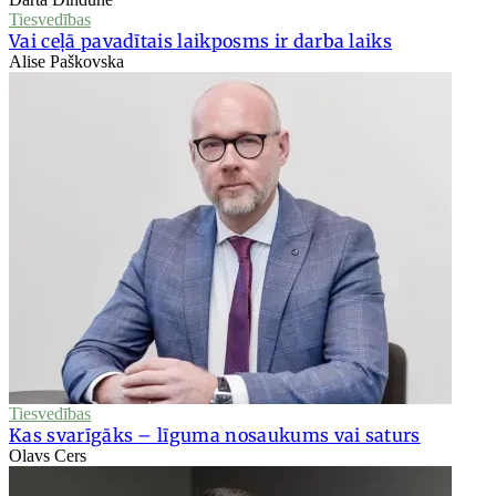
Tiesvedības
Vai ceļā pavadītais laikposms ir darba laiks
Alise Paškovska
Tiesvedības
Kas svarīgāks – līguma nosaukums vai saturs
Olavs Cers