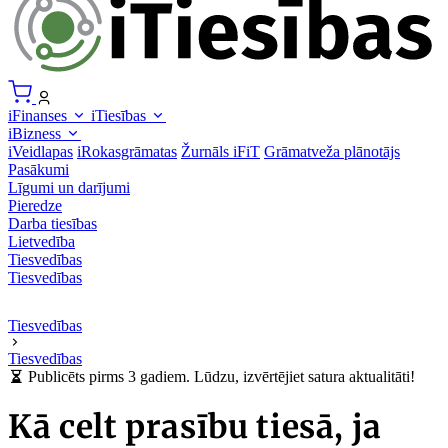
iFinanses
iTiesības
iBizness
iVeidlapas
iRokasgrāmatas
Žurnāls iFiT
Grāmatveža plānotājs
Pasākumi
Līgumi un darījumi
Pieredze
Darba tiesības
Lietvedība
Tiesvedības
Tiesvedības
Tiesvedības
Tiesvedības
Publicēts pirms 3 gadiem. Lūdzu, izvērtējiet satura aktualitāti!
Kā celt prasību tiesā, ja