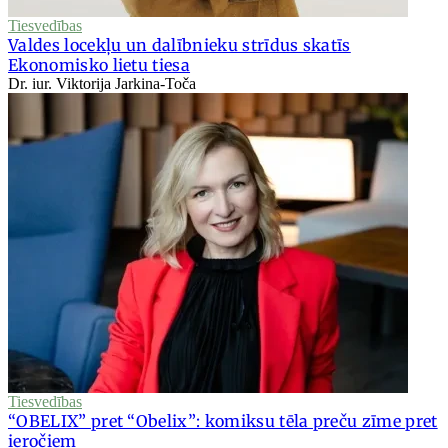
Tiesvedības
Valdes locekļu un dalībnieku strīdus skatīs
Ekonomisko lietu tiesa
Dr. iur. Viktorija Jarkina-Toča
Tiesvedības
“OBELIX” pret “Obelix”: komiksu tēla preču zīme pret
ieročiem