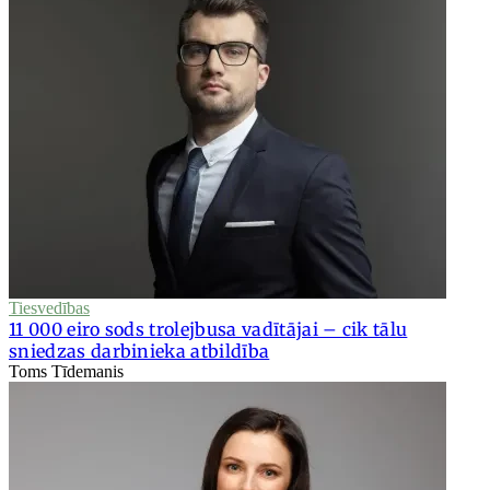
Tiesvedības
11 000 eiro sods trolejbusa vadītājai – cik tālu
sniedzas darbinieka atbildība
Toms Tīdemanis