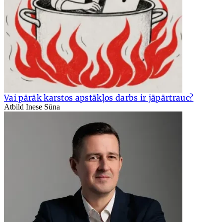
Vai pārāk karstos apstākļos darbs ir jāpārtrauc?
Atbild Inese Sūna