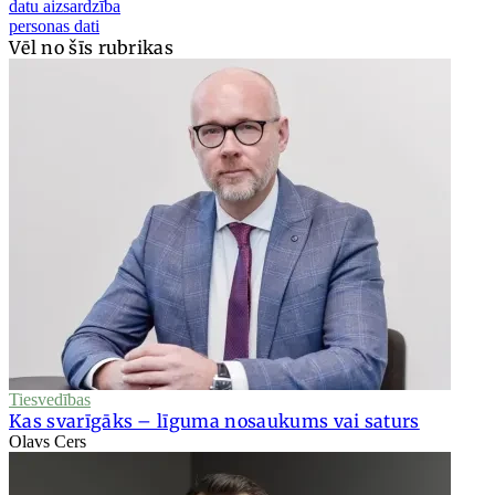
datu aizsardzība
personas dati
Vēl no šīs rubrikas
Tiesvedības
Kas svarīgāks – līguma nosaukums vai saturs
Olavs Cers