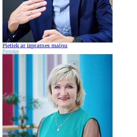
Pietiek ar izpratnes maiņu
Pieredze