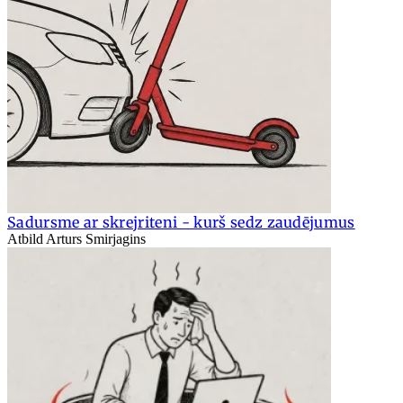
Sadursme ar skrejriteni - kurš sedz zaudējumus
Atbild Arturs Smirjagins