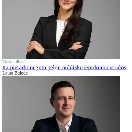
Tiesvedības
Kā pierādīt negūto peļņu publisko iepirkumu strīdos
Laura Balode