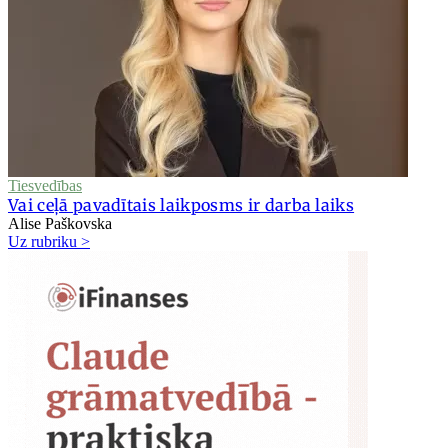
Tiesvedības
Vai ceļā pavadītais laikposms ir darba laiks
Alise Paškovska
Uz rubriku >