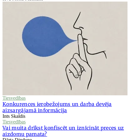
Tiesvedības
Konkurences ierobežojums un darba devēja
aizsargājamā informācija
Ints Skaldis
Tiesvedības
Vai muita drīkst konfiscēt un iznīcināt preces uz
aizdomu pamata?
Dārta Dindune