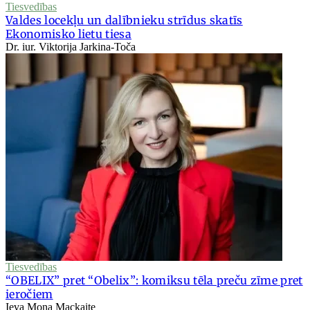
Tiesvedības
Valdes locekļu un dalībnieku strīdus skatīs
Ekonomisko lietu tiesa
Dr. iur. Viktorija Jarkina-Toča
Tiesvedības
“OBELIX” pret “Obelix”: komiksu tēla preču zīme pret
ieročiem
Ieva Mona Mackaite