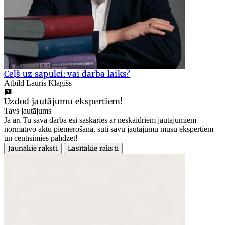
Ceļš uz sapulci: vai darba laiks?
Atbild Lauris Klagišs
Uzdod jautājumu ekspertiem!
Tavs jautājums
Ja arī Tu savā darbā esi saskāries ar neskaidriem jautājumiem
normatīvo aktu piemērošanā, sūti savu jautājumu mūsu ekspertiem
un centīsimies palīdzēt!
Jaunākie raksti
Lasītākie raksti