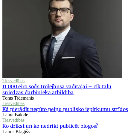
Tiesvedības
11 000 eiro sods trolejbusa vadītājai – cik tālu
sniedzas darbinieka atbildība
Toms Tīdemanis
Tiesvedības
Kā pierādīt negūto peļņu publisko iepirkumu strīdos
Laura Balode
Tiesvedības
Ko drīkst un ko nedrīkt publicēt blogos?
Lauris Klagišs