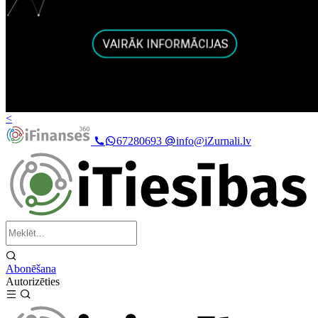
<
67280693
info@iZurnali.lv
Abonēšana
Autorizēties