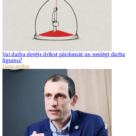
Vai darba devējs drīkst pārdomāt un neslēgt darba
līgumu?
Darba tiesības