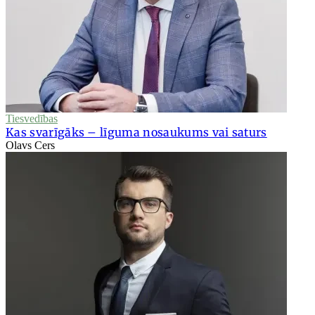
Tiesvedības
Kas svarīgāks – līguma nosaukums vai saturs
Olavs Cers