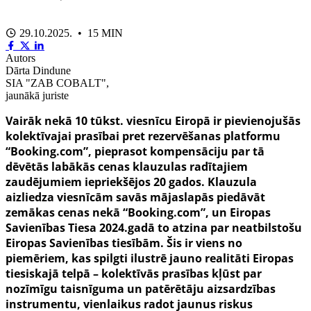
29.10.2025. • 15 MIN
Autors
Dārta Dindune
SIA "ZAB COBALT",
jaunākā juriste
Vairāk nekā 10 tūkst. viesnīcu Eiropā ir pievienojušās
kolektīvajai prasībai pret rezervēšanas platformu
“Booking.com”, pieprasot kompensāciju par tā
dēvētās labākās cenas klauzulas radītajiem
zaudējumiem iepriekšējos 20 gados. Klauzula
aizliedza viesnīcām savās mājaslapās piedāvāt
zemākas cenas nekā “Booking.com”, un Eiropas
Savienības Tiesa 2024.gadā to atzina par neatbilstošu
Eiropas Savienības tiesībām. Šis ir viens no
piemēriem, kas spilgti ilustrē jauno realitāti Eiropas
tiesiskajā telpā – kolektīvās prasības kļūst par
nozīmīgu taisnīguma un patērētāju aizsardzības
instrumentu, vienlaikus radot jaunus riskus