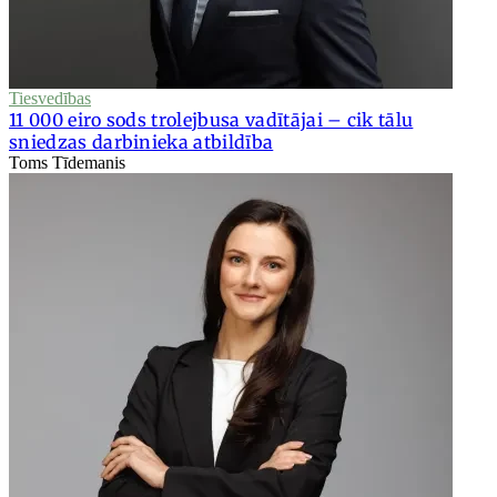
Tiesvedības
11 000 eiro sods trolejbusa vadītājai – cik tālu
sniedzas darbinieka atbildība
Toms Tīdemanis