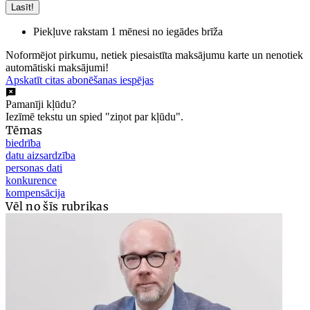
Lasīt!
Piekļuve rakstam 1 mēnesi no iegādes brīža
Noformējot pirkumu, netiek piesaistīta maksājumu karte un nenotiek
automātiski maksājumi!
Apskatīt citas abonēšanas iespējas
Pamanīji kļūdu?
Iezīmē tekstu un spied "ziņot par kļūdu".
Tēmas
biedrība
datu aizsardzība
personas dati
konkurence
kompensācija
Vēl no šīs rubrikas