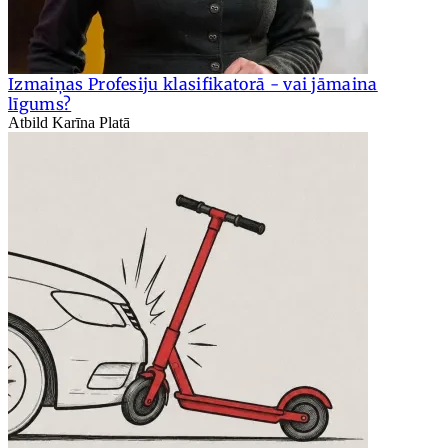
Izmaiņas Profesiju klasifikatorā - vai jāmaina
līgums?
Atbild Karīna Platā