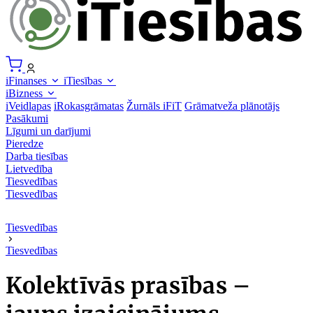
iFinanses
iTiesības
iBizness
iVeidlapas
iRokasgrāmatas
Žurnāls iFiT
Grāmatveža plānotājs
Pasākumi
Līgumi un darījumi
Pieredze
Darba tiesības
Lietvedība
Tiesvedības
Tiesvedības
Tiesvedības
Tiesvedības
Kolektīvās prasības –