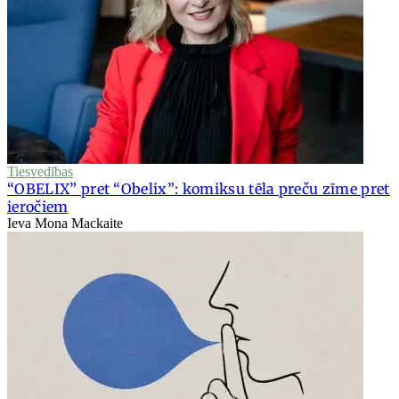
Tiesvedības
“OBELIX” pret “Obelix”: komiksu tēla preču zīme pret
ieročiem
Ieva Mona Mackaite