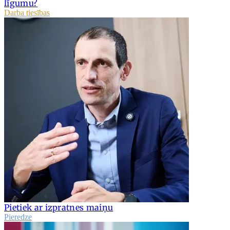
līgumu?
Darba tiesības
Pietiek ar izpratnes maiņu
Pieredze