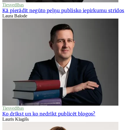
Tiesvedības
Kā pierādīt negūto peļņu publisko iepirkumu strīdos
Laura Balode
Tiesvedības
Ko drīkst un ko nedrīkt publicēt blogos?
Lauris Klagišs