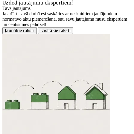
Uzdod jautājumu ekspertiem!
Tavs jautājums
Ja arī Tu savā darbā esi saskāries ar neskaidriem jautājumiem
normatīvo aktu piemērošanā, sūti savu jautājumu mūsu ekspertiem
un centīsimies palīdzēt!
Jaunākie raksti
Lasītākie raksti