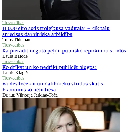
Tiesvedības
11 000 eiro sods trolejbusa vadītājai – cik tālu
sniedzas darbinieka atbildība
Toms Tīdemanis
Tiesvedības
Kā pierādīt negūto peļņu publisko iepirkumu strīdos
Laura Balode
Tiesvedības
Ko drīkst un ko nedrīkt publicēt blogos?
Lauris Klagišs
Tiesvedības
Valdes locekļu un dalībnieku strīdus skatīs
Ekonomisko lietu tiesa
Dr. iur. Viktorija Jarkina-Toča