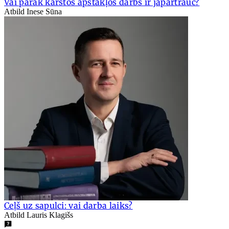
Vai pārāk karstos apstākļos darbs ir jāpārtrauc?
Atbild Inese Sūna
Ceļš uz sapulci: vai darba laiks?
Atbild Lauris Klagišs