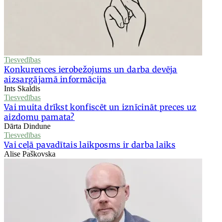
Tiesvedības
Konkurences ierobežojums un darba devēja
aizsargājamā informācija
Ints Skaldis
Tiesvedības
Vai muita drīkst konfiscēt un iznīcināt preces uz
aizdomu pamata?
Dārta Dindune
Tiesvedības
Vai ceļā pavadītais laikposms ir darba laiks
Alise Paškovska