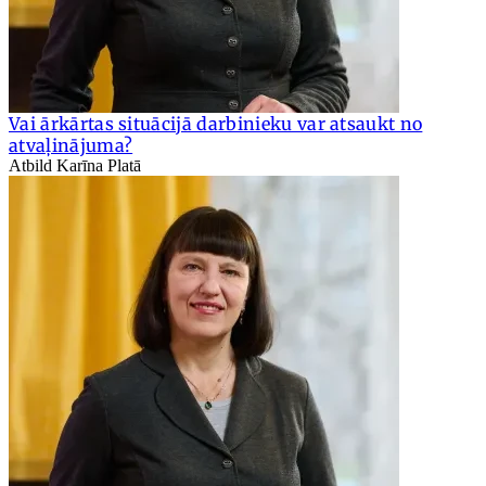
Vai ārkārtas situācijā darbinieku var atsaukt no
atvaļinājuma?
Atbild Karīna Platā