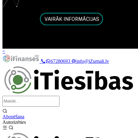
<
67280693
info@iZurnali.lv
Abonēšana
Autorizēties