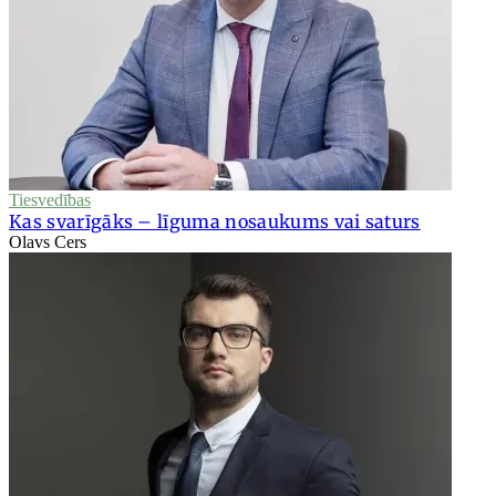
Tiesvedības
Kas svarīgāks – līguma nosaukums vai saturs
Olavs Cers