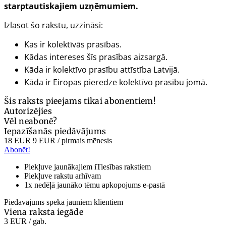
starptautiskajiem uzņēmumiem.
Izlasot šo rakstu, uzzināsi:
Kas ir kolektīvās prasības.
Kādas intereses šīs prasības aizsargā.
Kāda ir kolektīvo prasību attīstība Latvijā.
Kāda ir Eiropas pieredze kolektīvo prasību jomā.
Šis raksts pieejams tikai abonentiem!
Autorizējies
Vēl neabonē?
Iepazīšanās piedāvājums
18 EUR
9 EUR
/ pirmais mēnesis
Abonēt!
Piekļuve jaunākajiem iTiesības rakstiem
Piekļuve rakstu arhīvam
1x nedēļā jaunāko tēmu apkopojums e-pastā
Piedāvājums spēkā jauniem klientiem
Viena raksta iegāde
3 EUR
/ gab.