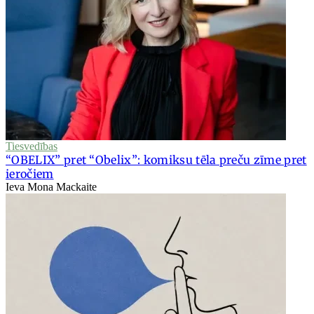
Tiesvedības
“OBELIX” pret “Obelix”: komiksu tēla preču zīme pret
ieročiem
Ieva Mona Mackaite