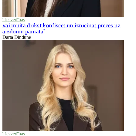
Tiesvedības
Vai muita drīkst konfiscēt un iznīcināt preces uz
aizdomu pamata?
Dārta Dindune
Tiesvedības