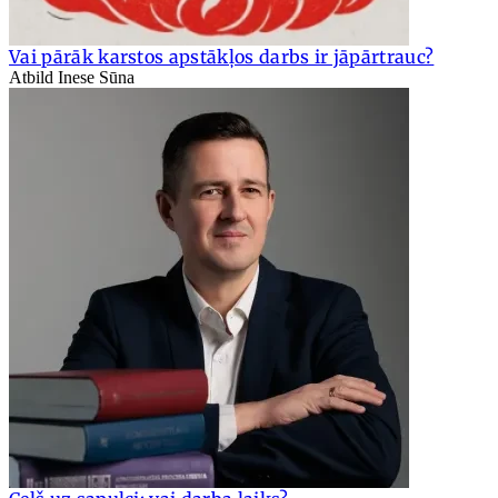
Vai pārāk karstos apstākļos darbs ir jāpārtrauc?
Atbild Inese Sūna