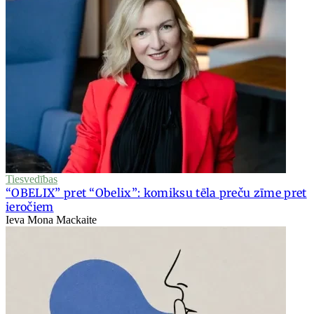
Tiesvedības
“OBELIX” pret “Obelix”: komiksu tēla preču zīme pret
ieročiem
Ieva Mona Mackaite