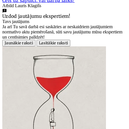
Ceļš uz sapulci: vai darba laiks?
Atbild Lauris Klagišs
Uzdod jautājumu ekspertiem!
Tavs jautājums
Ja arī Tu savā darbā esi saskāries ar neskaidriem jautājumiem
normatīvo aktu piemērošanā, sūti savu jautājumu mūsu ekspertiem
un centīsimies palīdzēt!
Jaunākie raksti
Lasītākie raksti