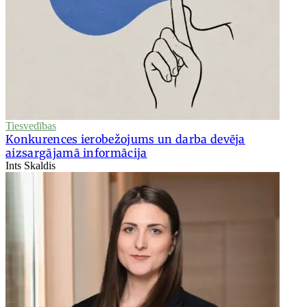
Tiesvedības
Konkurences ierobežojums un darba devēja
aizsargājamā informācija
Ints Skaldis