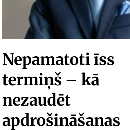
Nepamatoti īss
termiņš – kā
nezaudēt
apdrošināšanas