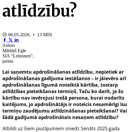
atlīdzību?
06.05.2026. • 13 MIN
Autors
Mārtiņš Egle
SIA “Leinonen”,
jurists
Lai saņemtu apdrošināšanas atlīdzību, nepietiek ar
apdrošināšanas gadījuma iestāšanos – ir jāievēro arī
apdrošināšanas līgumā noteiktā kārtība, tostarp
atlīdzības pieteikšanas termiņš. Taču ko darīt, ja šo
kārtību nav ievērojusi trešā persona, kurai nodarīts
kaitējums, jo apdrošinātājs ir noteicis nesamērīgi īsu
termiņu zaudējumu atlīdzināšanas pieteikšanai? Vai
šādā gadījumā apdrošinātais nesaņem atlīdzību?
Atbildi uz šiem jautājumiem sniedz Senāts 2025.gada