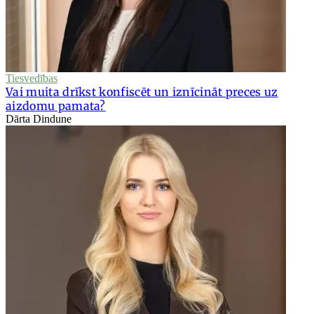
Tiesvedības
Vai muita drīkst konfiscēt un iznīcināt preces uz
aizdomu pamata?
Dārta Dindune