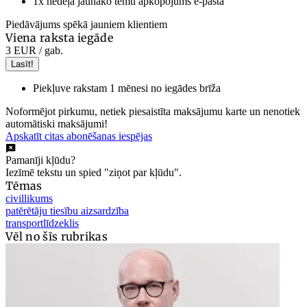
1x nedēļā jaunāko tēmu apkopojums e-pastā
Piedāvājums spēkā jauniem klientiem
Viena raksta iegāde
3 EUR
/ gab.
Lasīt!
Piekļuve rakstam 1 mēnesi no iegādes brīža
Noformējot pirkumu, netiek piesaistīta maksājumu karte un nenotiek
automātiski maksājumi!
Apskatīt citas abonēšanas iespējas
Pamanīji kļūdu?
Iezīmē tekstu un spied "ziņot par kļūdu".
Tēmas
civillikums
patērētāju tiesību aizsardzība
transportlīdzeklis
Vēl no šīs rubrikas