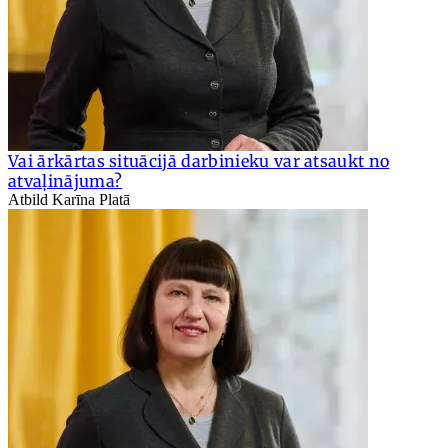
Vai ārkārtas situācijā darbinieku var atsaukt no
atvaļinājuma?
Atbild Karīna Platā