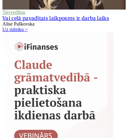
Tiesvedības
Vai ceļā pavadītais laikposms ir darba laiks
Alise Paškovska
Uz rubriku >