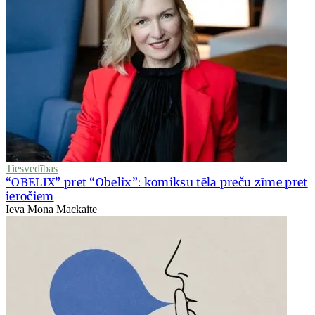
Tiesvedības
“OBELIX” pret “Obelix”: komiksu tēla preču zīme pret
ieročiem
Ieva Mona Mackaite