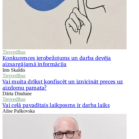
Tiesvedības
Konkurences ierobežojums un darba devēja
aizsargājamā informācija
Ints Skaldis
Tiesvedības
Vai muita drīkst konfiscēt un iznīcināt preces uz
aizdomu pamata?
Dārta Dindune
Tiesvedības
Vai ceļā pavadītais laikposms ir darba laiks
Alise Paškovska