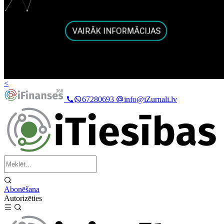
<
67280693
info@iZurnali.lv
Abonēšana
Autorizēties