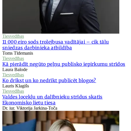
Tiesvedības
11 000 eiro sods trolejbusa vadītājai – cik tālu
sniedzas darbinieka atbildība
Toms Tīdemanis
Tiesvedības
Kā pierādīt negūto peļņu publisko iepirkumu strīdos
Laura Balode
Tiesvedības
Ko drīkst un ko nedrīkt publicēt blogos?
Lauris Klagišs
Tiesvedības
Valdes locekļu un dalībnieku strīdus skatīs
Ekonomisko lietu tiesa
Dr. iur. Viktorija Jarkina-Toča