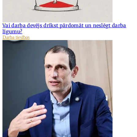
Vai darba devējs drīkst pārdomāt un neslēgt darba
līgumu?
Darba tiesības