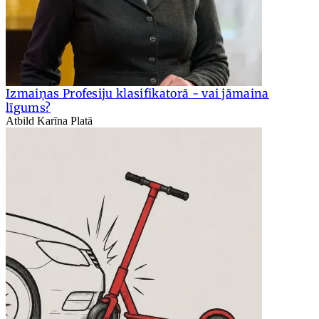
Izmaiņas Profesiju klasifikatorā - vai jāmaina
līgums?
Atbild Karīna Platā