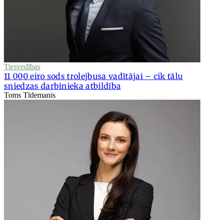
Tiesvedības
11 000 eiro sods trolejbusa vadītājai – cik tālu
sniedzas darbinieka atbildība
Toms Tīdemanis