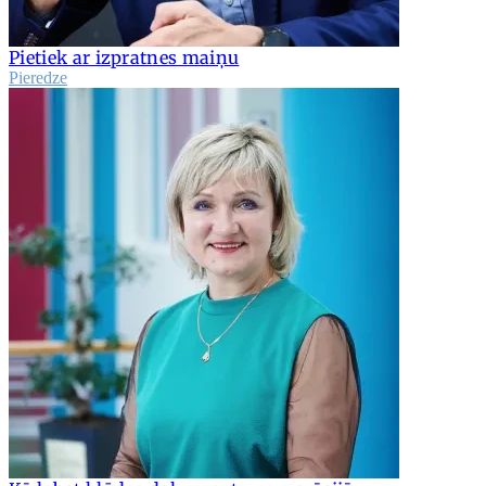
Pietiek ar izpratnes maiņu
Pieredze