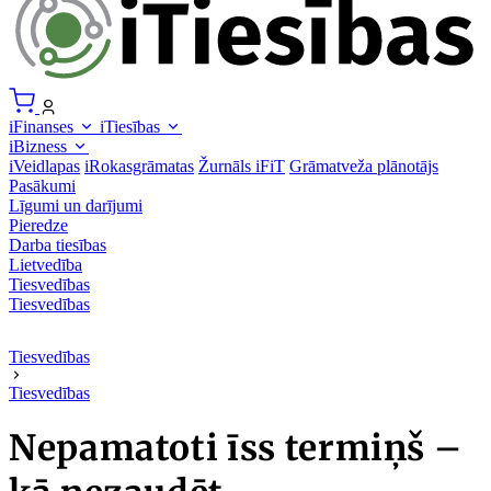
iFinanses
iTiesības
iBizness
iVeidlapas
iRokasgrāmatas
Žurnāls iFiT
Grāmatveža plānotājs
Pasākumi
Līgumi un darījumi
Pieredze
Darba tiesības
Lietvedība
Tiesvedības
Tiesvedības
Tiesvedības
Tiesvedības
Nepamatoti īss termiņš –