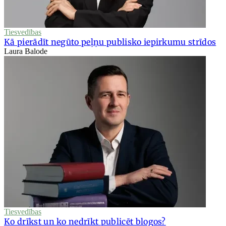
Tiesvedības
Kā pierādīt negūto peļņu publisko iepirkumu strīdos
Laura Balode
Tiesvedības
Ko drīkst un ko nedrīkt publicēt blogos?