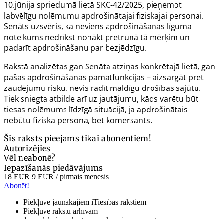
10.jūnija
spriedumā lietā SKC-42/2025
, pieņemot
labvēlīgu nolēmumu apdrošinātajai fiziskajai personai.
Senāts uzsvēris, ka neviens apdrošināšanas līguma
noteikums nedrīkst nonākt pretrunā tā mērķim un
padarīt apdrošināšanu par bezjēdzīgu.
Rakstā analizētas gan Senāta atziņas konkrētajā lietā, gan
pašas apdrošināšanas pamatfunkcijas – aizsargāt pret
zaudējumu risku, nevis radīt maldīgu drošības sajūtu.
Tiek sniegta atbilde arī uz jautājumu, kāds varētu būt
tiesas nolēmums līdzīgā situācijā, ja apdrošinātais
nebūtu fiziska persona, bet komersants.
Šis raksts pieejams tikai abonentiem!
Autorizējies
Vēl neabonē?
Iepazīšanās piedāvājums
18 EUR
9 EUR
/ pirmais mēnesis
Abonēt!
Piekļuve jaunākajiem iTiesības rakstiem
Piekļuve rakstu arhīvam