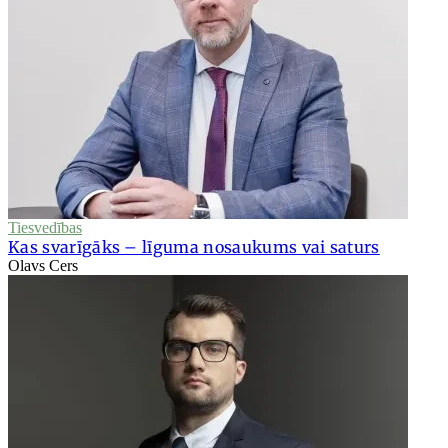
Tiesvedības
Kas svarīgāks – līguma nosaukums vai saturs
Olavs Cers