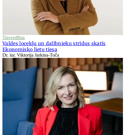
Tiesvedības
Valdes locekļu un dalībnieku strīdus skatīs
Ekonomisko lietu tiesa
Dr. iur. Viktorija Jarkina-Toča