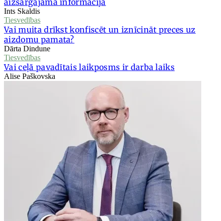
aizsargājamā informācija
Ints Skaldis
Tiesvedības
Vai muita drīkst konfiscēt un iznīcināt preces uz
aizdomu pamata?
Dārta Dindune
Tiesvedības
Vai ceļā pavadītais laikposms ir darba laiks
Alise Paškovska