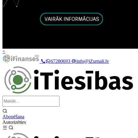
<
67280693
info@iZurnali.lv
Abonēšana
Autorizēties