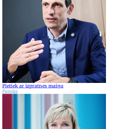
Pietiek ar izpratnes maiņu
Pieredze