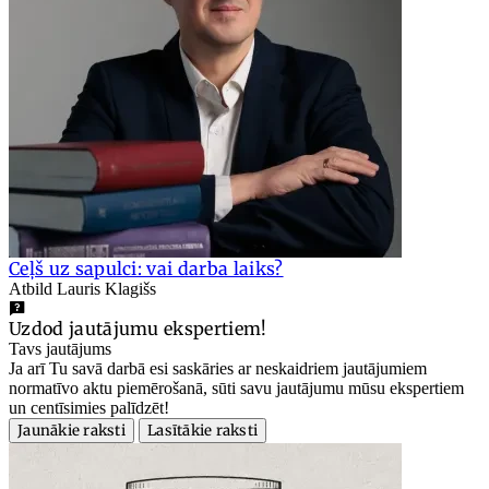
Ceļš uz sapulci: vai darba laiks?
Atbild Lauris Klagišs
Uzdod jautājumu ekspertiem!
Tavs jautājums
Ja arī Tu savā darbā esi saskāries ar neskaidriem jautājumiem
normatīvo aktu piemērošanā, sūti savu jautājumu mūsu ekspertiem
un centīsimies palīdzēt!
Jaunākie raksti
Lasītākie raksti