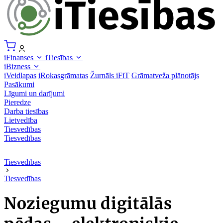
iFinanses
iTiesības
iBizness
iVeidlapas
iRokasgrāmatas
Žurnāls iFiT
Grāmatveža plānotājs
Pasākumi
Līgumi un darījumi
Pieredze
Darba tiesības
Lietvedība
Tiesvedības
Tiesvedības
Tiesvedības
Tiesvedības
Noziegumu digitālās