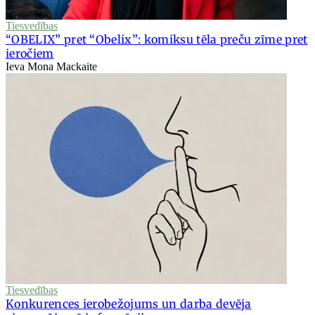
Tiesvedības
“OBELIX” pret “Obelix”: komiksu tēla preču zīme pret
ieročiem
Ieva Mona Mackaite
Tiesvedības
Konkurences ierobežojums un darba devēja