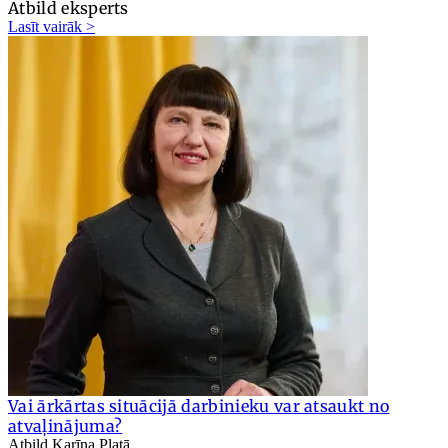
Atbild eksperts
Lasīt vairāk >
Vai ārkārtas situācijā darbinieku var atsaukt no
atvaļinājuma?
Atbild Karīna Platā