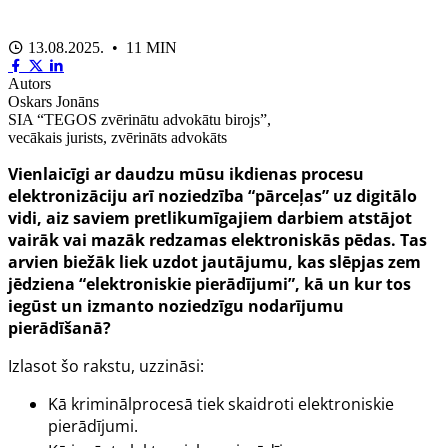
13.08.2025. • 11 MIN
Autors
Oskars Jonāns
SIA “TEGOS zvērinātu advokātu birojs”,
vecākais jurists, zvērināts advokāts
Vienlaicīgi ar daudzu mūsu ikdienas procesu
elektronizāciju arī noziedzība “pārceļas” uz digitālo
vidi, aiz saviem pretlikumīgajiem darbiem atstājot
vairāk vai mazāk redzamas elektroniskās pēdas. Tas
arvien biežāk liek uzdot jautājumu, kas slēpjas zem
jēdziena “elektroniskie pierādījumi”, kā un kur tos
iegūst un izmanto noziedzīgu nodarījumu
pierādīšanā?
Izlasot šo rakstu, uzzināsi:
Kā kriminālprocesā tiek skaidroti elektroniskie
pierādījumi.