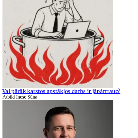
Vai pārāk karstos apstākļos darbs ir jāpārtrauc?
Atbild Inese Sūna