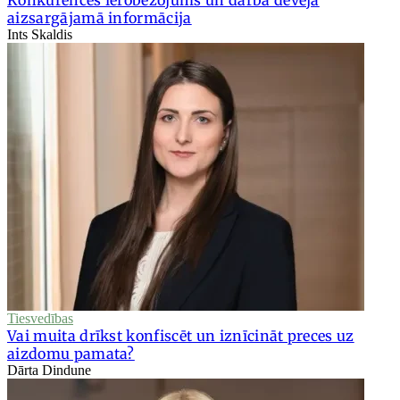
aizsargājamā informācija
Ints Skaldis
Tiesvedības
Vai muita drīkst konfiscēt un iznīcināt preces uz
aizdomu pamata?
Dārta Dindune