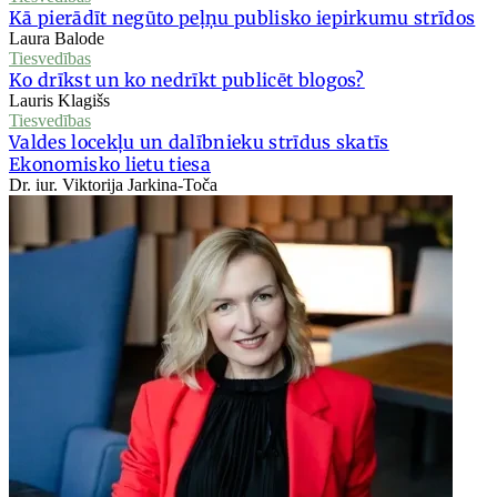
Kā pierādīt negūto peļņu publisko iepirkumu strīdos
Laura Balode
Tiesvedības
Ko drīkst un ko nedrīkt publicēt blogos?
Lauris Klagišs
Tiesvedības
Valdes locekļu un dalībnieku strīdus skatīs
Ekonomisko lietu tiesa
Dr. iur. Viktorija Jarkina-Toča