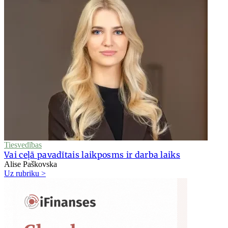
Tiesvedības
Vai ceļā pavadītais laikposms ir darba laiks
Alise Paškovska
Uz rubriku >