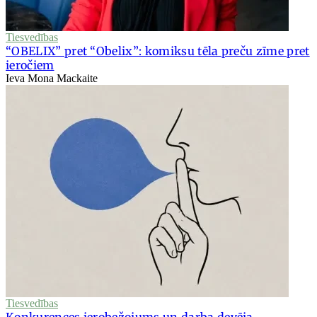
Tiesvedības
“OBELIX” pret “Obelix”: komiksu tēla preču zīme pret
ieročiem
Ieva Mona Mackaite
Tiesvedības
Konkurences ierobežojums un darba devēja