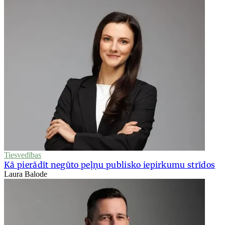
Tiesvedības
Kā pierādīt negūto peļņu publisko iepirkumu strīdos
Laura Balode