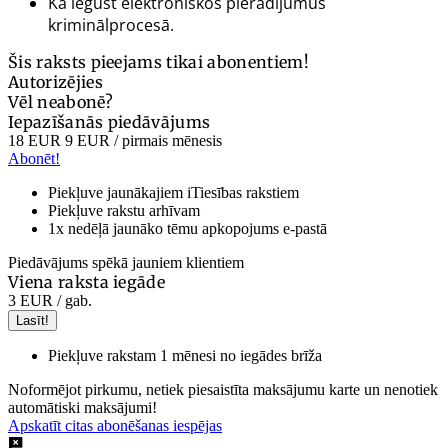
Kā iegūst elektroniskos pierādījumus
kriminālprocesā.
Šis raksts pieejams tikai abonentiem!
Autorizējies
Vēl neabonē?
Iepazīšanās piedāvājums
18 EUR
9 EUR
/ pirmais mēnesis
Abonēt!
Piekļuve jaunākajiem iTiesības rakstiem
Piekļuve rakstu arhīvam
1x nedēļā jaunāko tēmu apkopojums e-pastā
Piedāvājums spēkā jauniem klientiem
Viena raksta iegāde
3 EUR
/ gab.
Lasīt!
Piekļuve rakstam 1 mēnesi no iegādes brīža
Noformējot pirkumu, netiek piesaistīta maksājumu karte un nenotiek
automātiski maksājumi!
Apskatīt citas abonēšanas iespējas