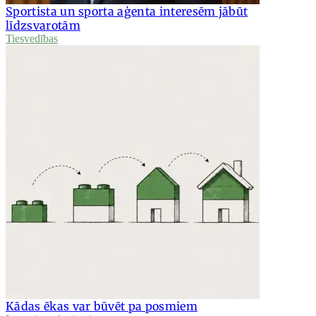
Sportista un sporta aģenta interesēm jābūt
līdzsvarotām
Tiesvedības
Kādas ēkas var būvēt pa posmiem