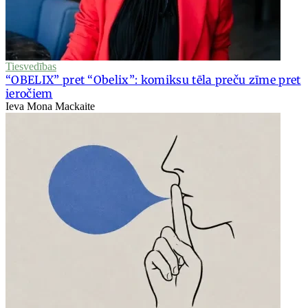
Tiesvedības
“OBELIX” pret “Obelix”: komiksu tēla preču zīme pret
ieročiem
Ieva Mona Mackaite