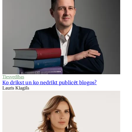
Tiesvedības
Ko drīkst un ko nedrīkt publicēt blogos?
Lauris Klagišs