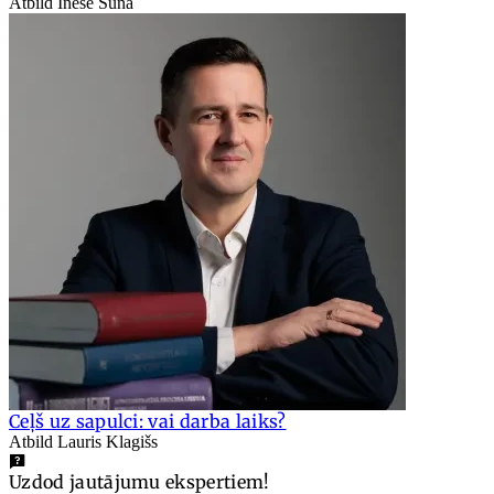
Atbild Inese Sūna
Ceļš uz sapulci: vai darba laiks?
Atbild Lauris Klagišs
Uzdod jautājumu ekspertiem!