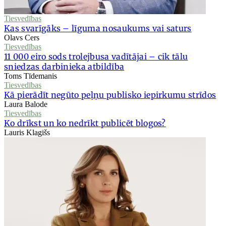
Tiesvedības
Kas svarīgāks – līguma nosaukums vai saturs
Olavs Cers
Tiesvedības
11 000 eiro sods trolejbusa vadītājai – cik tālu
sniedzas darbinieka atbildība
Toms Tīdemanis
Tiesvedības
Kā pierādīt negūto peļņu publisko iepirkumu strīdos
Laura Balode
Tiesvedības
Ko drīkst un ko nedrīkt publicēt blogos?
Lauris Klagišs