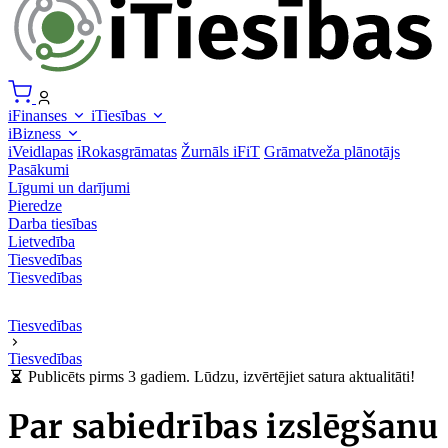
iFinanses
iTiesības
iBizness
iVeidlapas
iRokasgrāmatas
Žurnāls iFiT
Grāmatveža plānotājs
Pasākumi
Līgumi un darījumi
Pieredze
Darba tiesības
Lietvedība
Tiesvedības
Tiesvedības
Tiesvedības
Tiesvedības
Publicēts pirms 3 gadiem. Lūdzu, izvērtējiet satura aktualitāti!
Par sabiedrības izslēgšanu