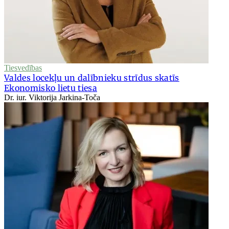
Tiesvedības
Valdes locekļu un dalībnieku strīdus skatīs
Ekonomisko lietu tiesa
Dr. iur. Viktorija Jarkina-Toča