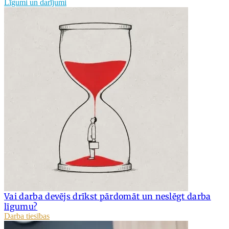
Līgumi un darījumi
Vai darba devējs drīkst pārdomāt un neslēgt darba
līgumu?
Darba tiesības