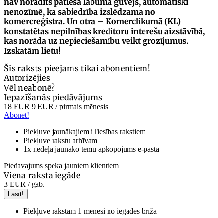
nav norādīts patiesā labuma guvējs, automātiski
nenozīmē, ka sabiedrība izslēdzama no
komercreģistra. Un otra – Komerclikumā (KL)
konstatētas nepilnības kreditoru interešu aizstāvībā,
kas norāda uz nepieciešamību veikt grozījumus.
Izskatām lietu!
Šis raksts pieejams tikai abonentiem!
Autorizējies
Vēl neabonē?
Iepazīšanās piedāvājums
18 EUR
9 EUR
/ pirmais mēnesis
Abonēt!
Piekļuve jaunākajiem iTiesības rakstiem
Piekļuve rakstu arhīvam
1x nedēļā jaunāko tēmu apkopojums e-pastā
Piedāvājums spēkā jauniem klientiem
Viena raksta iegāde
3 EUR
/ gab.
Lasīt!
Piekļuve rakstam 1 mēnesi no iegādes brīža