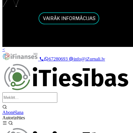
<
67280693
info@iZurnali.lv
Abonēšana
Autorizēties