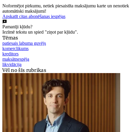
Noformējot pirkumu, netiek piesaistīta maksājumu karte un nenotiek
automātiski maksājumi!
Apskatīt citas abonēšanas iespējas
Pamanīji kļūdu?
Iezīmē tekstu un spied "ziņot par kļūdu".
Tēmas
patiesais labuma guvējs
komerclikums
kreditors
maksātnespēja
likvidācija
Vēl no šīs rubrikas