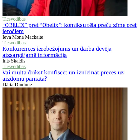
Tiesvedības
“OBELIX” pret “Obelix”: komiksu tēla preču zīme pret
ieročiem
Ieva Mona Mackaite
Tiesvedības
Konkurences ierobežojums un darba devēja
aizsargājamā informācija
Ints Skaldis
Tiesvedības
Vai muita drīkst konfiscēt un iznīcināt preces uz
aizdomu pamata?
Dārta Dindune