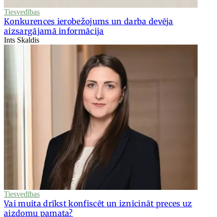
Tiesvedības
Konkurences ierobežojums un darba devēja
aizsargājamā informācija
Ints Skaldis
Tiesvedības
Vai muita drīkst konfiscēt un iznīcināt preces uz
aizdomu pamata?