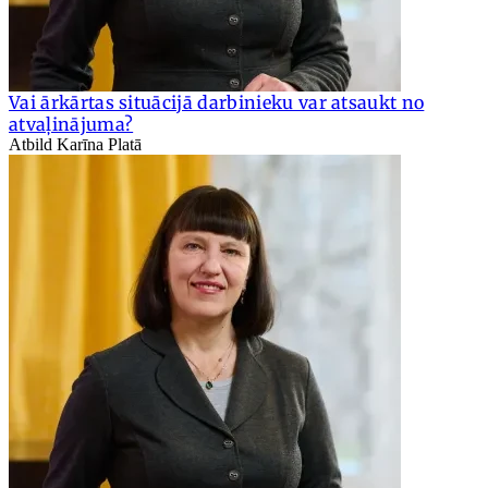
Vai ārkārtas situācijā darbinieku var atsaukt no
atvaļinājuma?
Atbild Karīna Platā