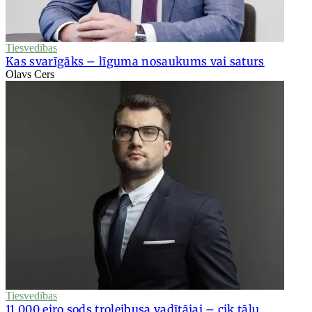
Tiesvedības
Kas svarīgāks – līguma nosaukums vai saturs
Olavs Cers
Tiesvedības
11 000 eiro sods trolejbusa vadītājai – cik tālu