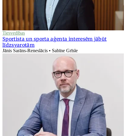
Tiesvedības
Sportista un sporta aģenta interesēm jābūt
līdzsvarotām
Jānis Sarāns-Reneslācis • Sabīne Grīsle