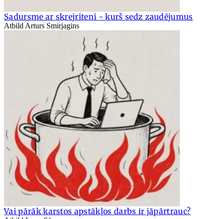
Sadursme ar skrejriteni - kurš sedz zaudējumus
Atbild Arturs Smirjagins
Vai pārāk karstos apstākļos darbs ir jāpārtrauc?