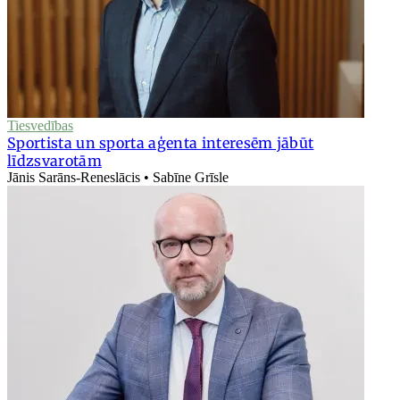
Tiesvedības
Sportista un sporta aģenta interesēm jābūt
līdzsvarotām
Jānis Sarāns-Reneslācis • Sabīne Grīsle