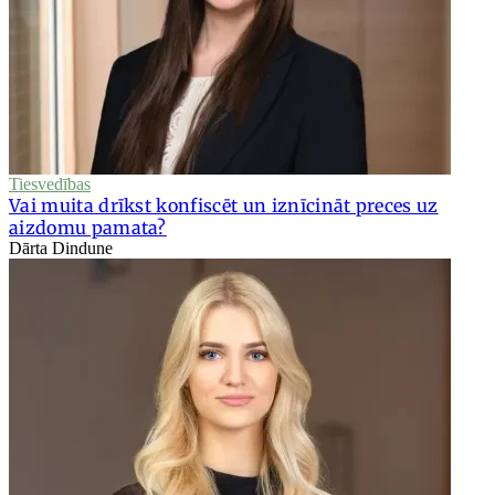
Tiesvedības
Vai muita drīkst konfiscēt un iznīcināt preces uz
aizdomu pamata?
Dārta Dindune