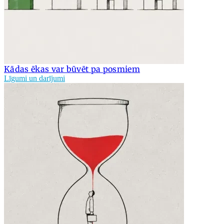
Kādas ēkas var būvēt pa posmiem
Līgumi un darījumi