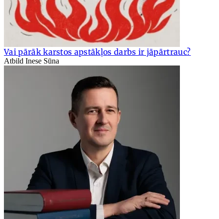
Vai pārāk karstos apstākļos darbs ir jāpārtrauc?
Atbild Inese Sūna