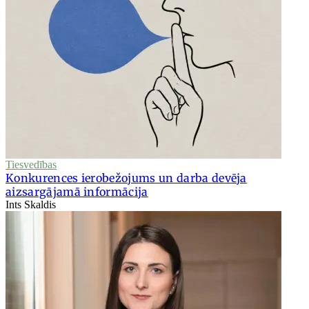
Tiesvedības
Konkurences ierobežojums un darba devēja
aizsargājamā informācija
Ints Skaldis