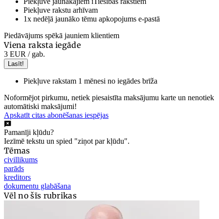
Piekļuve jaunākajiem iTiesības rakstiem
Piekļuve rakstu arhīvam
1x nedēļā jaunāko tēmu apkopojums e-pastā
Piedāvājums spēkā jauniem klientiem
Viena raksta iegāde
3 EUR
/ gab.
Lasīt!
Piekļuve rakstam 1 mēnesi no iegādes brīža
Noformējot pirkumu, netiek piesaistīta maksājumu karte un nenotiek
automātiski maksājumi!
Apskatīt citas abonēšanas iespējas
Pamanīji kļūdu?
Iezīmē tekstu un spied "ziņot par kļūdu".
Tēmas
civillikums
parāds
kreditors
dokumentu glabāšana
Vēl no šīs rubrikas