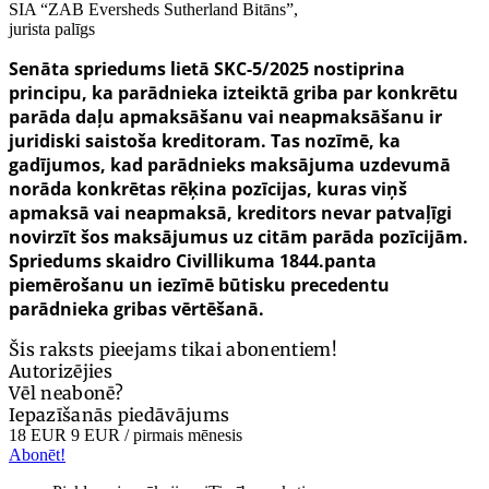
SIA “ZAB Eversheds Sutherland Bitāns”,
jurista palīgs
Senāta spriedums lietā SKC-5/2025 nostiprina
principu, ka parādnieka izteiktā griba par konkrētu
parāda daļu apmaksāšanu vai neapmaksāšanu ir
juridiski saistoša kreditoram. Tas nozīmē, ka
gadījumos, kad parādnieks maksājuma uzdevumā
norāda konkrētas rēķina pozīcijas, kuras viņš
apmaksā vai neapmaksā, kreditors nevar patvaļīgi
novirzīt šos maksājumus uz citām parāda pozīcijām.
Spriedums skaidro Civillikuma 1844.panta
piemērošanu un iezīmē būtisku precedentu
parādnieka gribas vērtēšanā.
Šis raksts pieejams tikai abonentiem!
Autorizējies
Vēl neabonē?
Iepazīšanās piedāvājums
18 EUR
9 EUR
/ pirmais mēnesis
Abonēt!