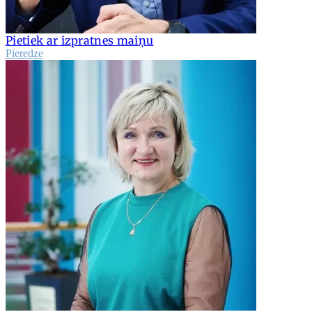
Pietiek ar izpratnes maiņu
Pieredze