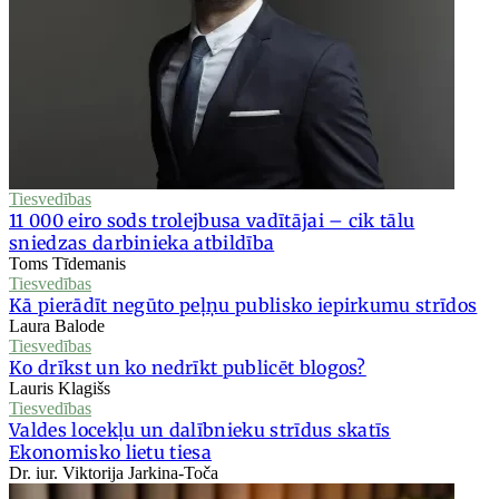
Tiesvedības
11 000 eiro sods trolejbusa vadītājai – cik tālu
sniedzas darbinieka atbildība
Toms Tīdemanis
Tiesvedības
Kā pierādīt negūto peļņu publisko iepirkumu strīdos
Laura Balode
Tiesvedības
Ko drīkst un ko nedrīkt publicēt blogos?
Lauris Klagišs
Tiesvedības
Valdes locekļu un dalībnieku strīdus skatīs
Ekonomisko lietu tiesa
Dr. iur. Viktorija Jarkina-Toča