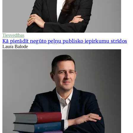
Tiesvedības
Kā pierādīt negūto peļņu publisko iepirkumu strīdos
Laura Balode