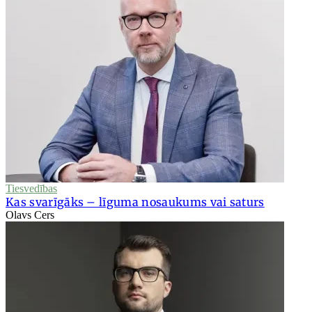
Tiesvedības
Kas svarīgāks – līguma nosaukums vai saturs
Olavs Cers