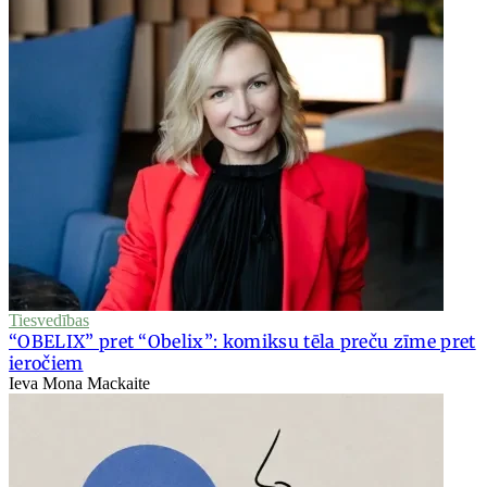
Tiesvedības
“OBELIX” pret “Obelix”: komiksu tēla preču zīme pret
ieročiem
Ieva Mona Mackaite