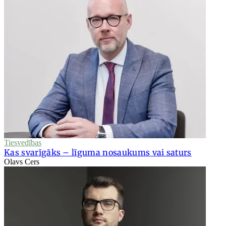
Tiesvedības
Kas svarīgāks – līguma nosaukums vai saturs
Olavs Cers