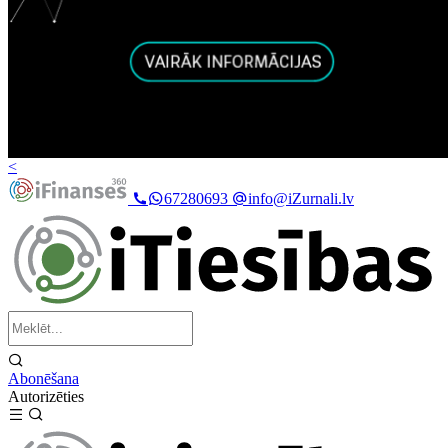
<
67280693
info@iZurnali.lv
Abonēšana
Autorizēties