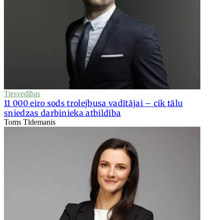
Tiesvedības
11 000 eiro sods trolejbusa vadītājai – cik tālu
sniedzas darbinieka atbildība
Toms Tīdemanis