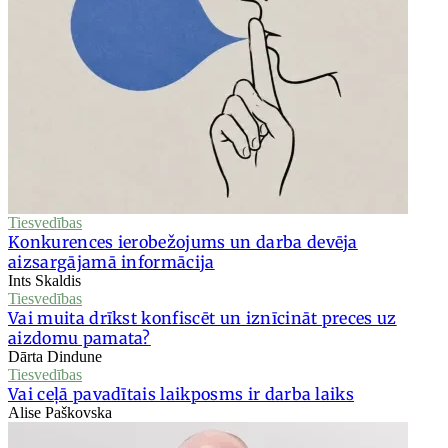
Tiesvedības
Konkurences ierobežojums un darba devēja
aizsargājamā informācija
Ints Skaldis
Tiesvedības
Vai muita drīkst konfiscēt un iznīcināt preces uz
aizdomu pamata?
Dārta Dindune
Tiesvedības
Vai ceļā pavadītais laikposms ir darba laiks
Alise Paškovska