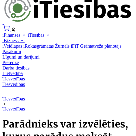
iFinanses
iTiesības
iBizness
iVeidlapas
iRokasgrāmatas
Žurnāls iFiT
Grāmatveža plānotājs
Pasākumi
Līgumi un darījumi
Pieredze
Darba tiesības
Lietvedība
Tiesvedības
Tiesvedības
Tiesvedības
Tiesvedības
Parādnieks var izvēlēties,