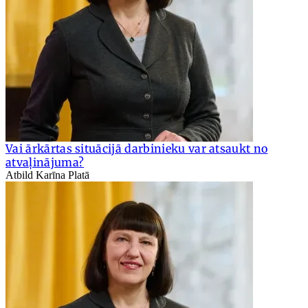
Vai ārkārtas situācijā darbinieku var atsaukt no
atvaļinājuma?
Atbild Karīna Platā