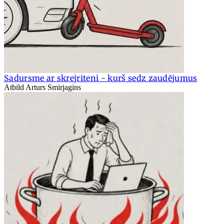
Sadursme ar skrejriteni - kurš sedz zaudējumus
Atbild Arturs Smirjagins