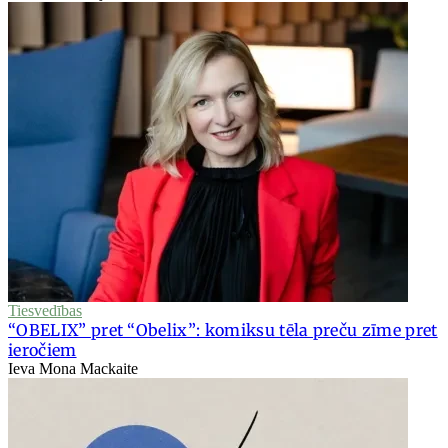
Tiesvedības
“OBELIX” pret “Obelix”: komiksu tēla preču zīme pret
ieročiem
Ieva Mona Mackaite