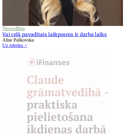
Tiesvedības
Vai ceļā pavadītais laikposms ir darba laiks
Alise Paškovska
Uz rubriku >