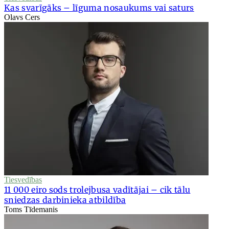
Kas svarīgāks – līguma nosaukums vai saturs
Olavs Cers
Tiesvedības
11 000 eiro sods trolejbusa vadītājai – cik tālu
sniedzas darbinieka atbildība
Toms Tīdemanis