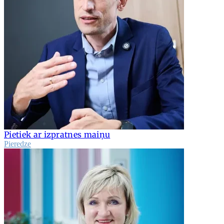
Pietiek ar izpratnes maiņu
Pieredze