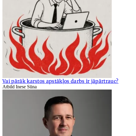
Vai pārāk karstos apstākļos darbs ir jāpārtrauc?
Atbild Inese Sūna