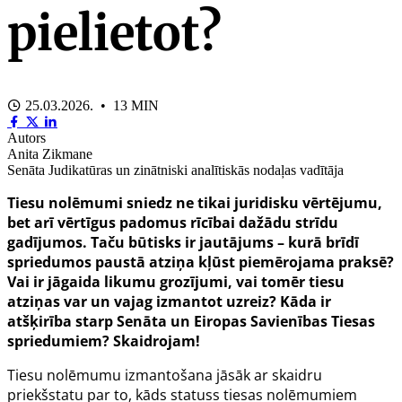
pielietot?
25.03.2026. • 13 MIN
Autors
Anita Zikmane
Senāta Judikatūras un zinātniski analītiskās nodaļas vadītāja
Tiesu nolēmumi sniedz ne tikai juridisku vērtējumu,
bet arī vērtīgus padomus rīcībai dažādu strīdu
gadījumos. Taču būtisks ir jautājums – kurā brīdī
spriedumos paustā atziņa kļūst piemērojama praksē?
Vai ir jāgaida likumu grozījumi, vai tomēr tiesu
atziņas var un vajag izmantot uzreiz? Kāda ir
atšķirība starp Senāta un Eiropas Savienības Tiesas
spriedumiem? Skaidrojam!
Tiesu nolēmumu izmantošana jāsāk ar skaidru
priekšstatu par to, kāds statuss tiesas nolēmumiem