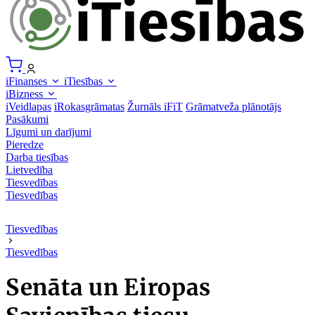
iFinanses
iTiesības
iBizness
iVeidlapas
iRokasgrāmatas
Žurnāls iFiT
Grāmatveža plānotājs
Pasākumi
Līgumi un darījumi
Pieredze
Darba tiesības
Lietvedība
Tiesvedības
Tiesvedības
Tiesvedības
Tiesvedības
Senāta un Eiropas