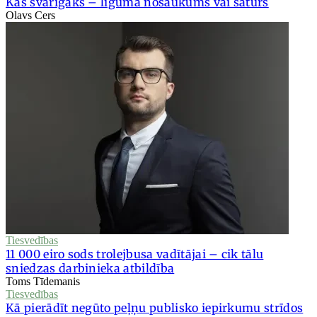
Kas svarīgāks – līguma nosaukums vai saturs
Olavs Cers
Tiesvedības
11 000 eiro sods trolejbusa vadītājai – cik tālu
sniedzas darbinieka atbildība
Toms Tīdemanis
Tiesvedības
Kā pierādīt negūto peļņu publisko iepirkumu strīdos