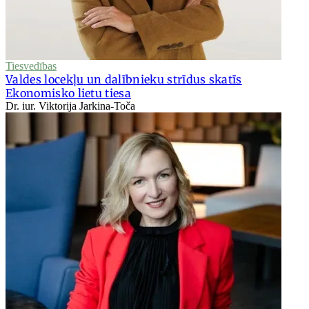
Tiesvedības
Valdes locekļu un dalībnieku strīdus skatīs
Ekonomisko lietu tiesa
Dr. iur. Viktorija Jarkina-Toča