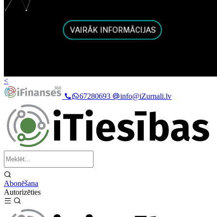
<
67280693
info@iZurnali.lv
Abonēšana
Autorizēties