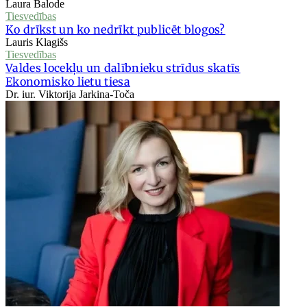
Laura Balode
Tiesvedības
Ko drīkst un ko nedrīkt publicēt blogos?
Lauris Klagišs
Tiesvedības
Valdes locekļu un dalībnieku strīdus skatīs
Ekonomisko lietu tiesa
Dr. iur. Viktorija Jarkina-Toča