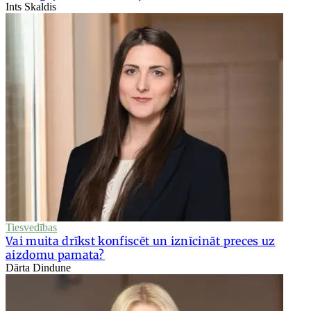
Ints Skaldis
Tiesvedības
Vai muita drīkst konfiscēt un iznīcināt preces uz
aizdomu pamata?
Dārta Dindune