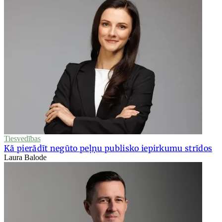
Tiesvedības
Kā pierādīt negūto peļņu publisko iepirkumu strīdos
Laura Balode