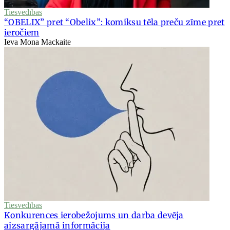
Tiesvedības
“OBELIX” pret “Obelix”: komiksu tēla preču zīme pret
ieročiem
Ieva Mona Mackaite
Tiesvedības
Konkurences ierobežojums un darba devēja
aizsargājamā informācija