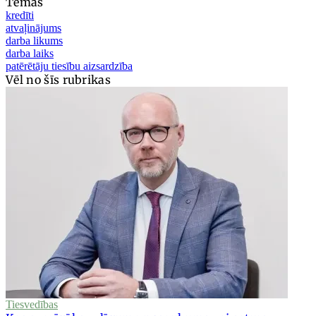
Tēmas
kredīti
atvaļinājums
darba likums
darba laiks
patērētāju tiesību aizsardzība
Vēl no šīs rubrikas
Tiesvedības