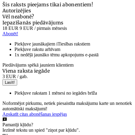
Šis raksts pieejams tikai abonentiem!
Autorizējies
Vēl neabonē?
Iepazīšanās piedāvājums
18 EUR
9 EUR
/ pirmais mēnesis
Abonēt!
Piekļuve jaunākajiem iTiesības rakstiem
Piekļuve rakstu arhīvam
1x nedēļā jaunāko tēmu apkopojums e-pastā
Piedāvājums spēkā jauniem klientiem
Viena raksta iegāde
3 EUR
/ gab.
Lasīt!
Piekļuve rakstam 1 mēnesi no iegādes brīža
Noformējot pirkumu, netiek piesaistīta maksājumu karte un nenotiek
automātiski maksājumi!
Apskatīt citas abonēšanas iespējas
Pamanīji kļūdu?
Iezīmē tekstu un spied "ziņot par kļūdu".