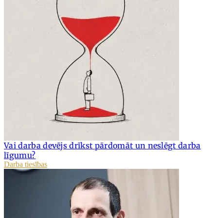
Vai darba devējs drīkst pārdomāt un neslēgt darba
līgumu?
Darba tiesības