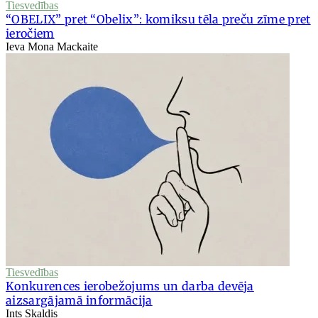
Tiesvedības
“OBELIX” pret “Obelix”: komiksu tēla preču zīme pret
ieročiem
Ieva Mona Mackaite
Tiesvedības
Konkurences ierobežojums un darba devēja
aizsargājamā informācija
Ints Skaldis