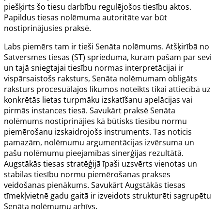
piešķirts šo tiesu darbību regulējošos tiesību aktos.
Papildus tiesas nolēmuma autoritāte var būt
nostiprinājusies praksē.
Labs piemērs tam ir tieši Senāta nolēmums. Atšķirībā no
Satversmes tiesas (ST) sprieduma, kuram pašam par sevi
un tajā sniegtajai tiesību normas interpretācijai ir
vispārsaistošs raksturs, Senāta nolēmumam obligāts
raksturs procesuālajos likumos noteikts tikai attiecībā uz
konkrētās lietas turpmāku izskatīšanu apelācijas vai
pirmās instances tiesā. Savukārt praksē Senāta
nolēmums nostiprinājies kā būtisks tiesību normu
piemērošanu izskaidrojošs instruments. Tas noticis
pamazām, nolēmumu argumentācijas izvērsuma un
pašu nolēmumu pieejamības sinerģijas rezultātā.
Augstākās tiesas stratēģijā īpaši uzsvērts vienotas un
stabilas tiesību normu piemērošanas prakses
veidošanas pienākums. Savukārt Augstākās tiesas
tīmekļvietnē gadu gaitā ir izveidots strukturēti sagrupētu
Senāta nolēmumu arhīvs.