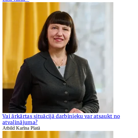
Vai ārkārtas situācijā darbinieku var atsaukt no
atvaļinājuma?
Atbild Karīna Platā