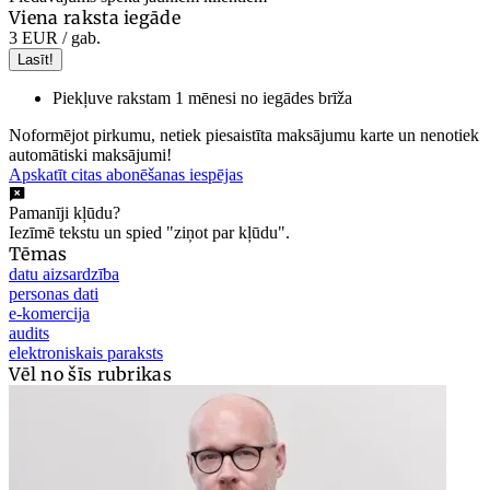
Viena raksta iegāde
3 EUR
/ gab.
Lasīt!
Piekļuve rakstam 1 mēnesi no iegādes brīža
Noformējot pirkumu, netiek piesaistīta maksājumu karte un nenotiek
automātiski maksājumi!
Apskatīt citas abonēšanas iespējas
Pamanīji kļūdu?
Iezīmē tekstu un spied "ziņot par kļūdu".
Tēmas
datu aizsardzība
personas dati
e-komercija
audits
elektroniskais paraksts
Vēl no šīs rubrikas