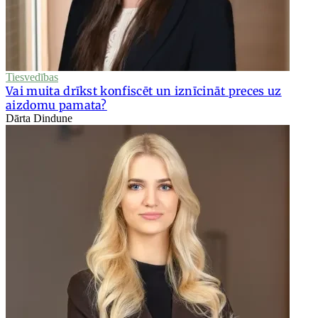
Tiesvedības
Vai muita drīkst konfiscēt un iznīcināt preces uz
aizdomu pamata?
Dārta Dindune