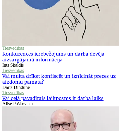
Tiesvedības
Konkurences ierobežojums un darba devēja
aizsargājamā informācija
Ints Skaldis
Tiesvedības
Vai muita drīkst konfiscēt un iznīcināt preces uz
aizdomu pamata?
Dārta Dindune
Tiesvedības
Vai ceļā pavadītais laikposms ir darba laiks
Alise Paškovska