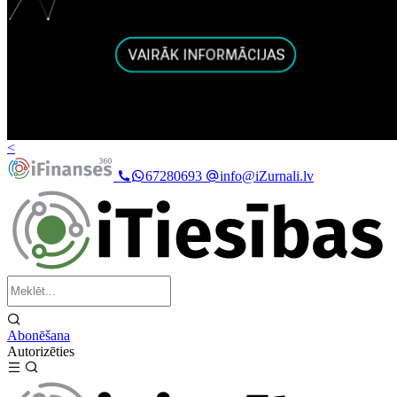
<
67280693
info@iZurnali.lv
Abonēšana
Autorizēties