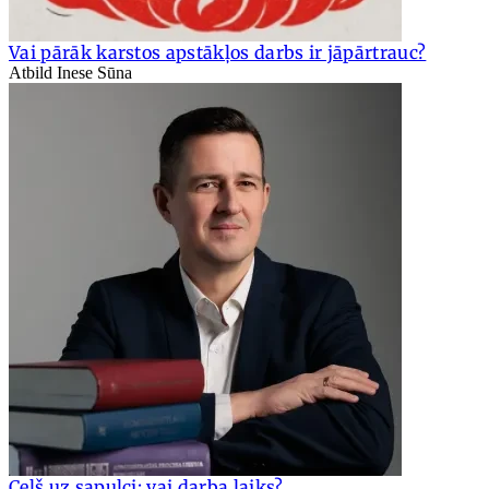
Vai pārāk karstos apstākļos darbs ir jāpārtrauc?
Atbild Inese Sūna
Ceļš uz sapulci: vai darba laiks?