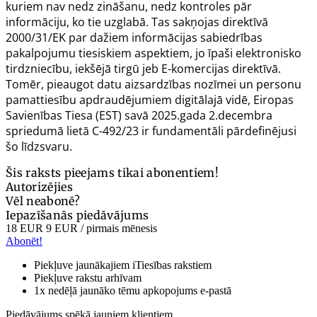
kuriem nav nedz zināšanu, nedz kontroles pār
informāciju, ko tie uzglabā. Tas sakņojas direktīvā
2000/31/EK par dažiem informācijas sabiedrības
pakalpojumu tiesiskiem aspektiem, jo īpaši elektronisko
tirdzniecību, iekšējā tirgū jeb E-komercijas direktīvā.
Tomēr, pieaugot datu aizsardzības nozīmei un personu
pamattiesību apdraudējumiem digitālajā vidē, Eiropas
Savienības Tiesa (EST) savā 2025.gada 2.decembra
spriedumā lietā C-492/23 ir fundamentāli pārdefinējusi
šo līdzsvaru.
Šis raksts pieejams tikai abonentiem!
Autorizējies
Vēl neabonē?
Iepazīšanās piedāvājums
18 EUR
9 EUR
/ pirmais mēnesis
Abonēt!
Piekļuve jaunākajiem iTiesības rakstiem
Piekļuve rakstu arhīvam
1x nedēļā jaunāko tēmu apkopojums e-pastā
Piedāvājums spēkā jauniem klientiem