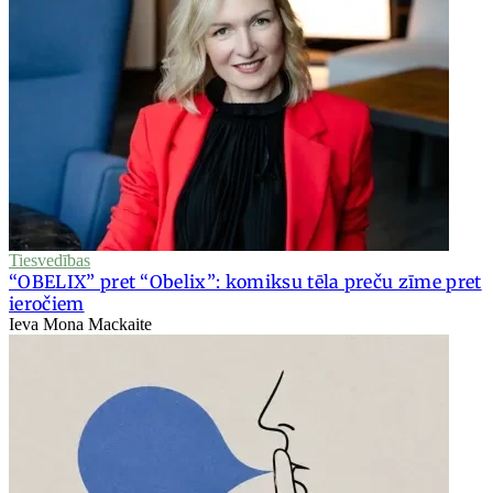
Tiesvedības
“OBELIX” pret “Obelix”: komiksu tēla preču zīme pret
ieročiem
Ieva Mona Mackaite