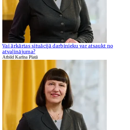
Vai ārkārtas situācijā darbinieku var atsaukt no
atvaļinājuma?
Atbild Karīna Platā