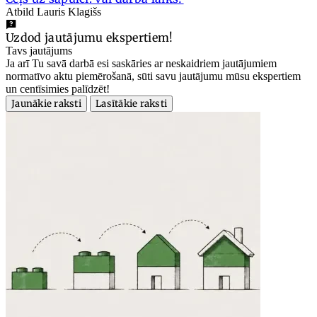
Atbild Lauris Klagišs
Uzdod jautājumu ekspertiem!
Tavs jautājums
Ja arī Tu savā darbā esi saskāries ar neskaidriem jautājumiem
normatīvo aktu piemērošanā, sūti savu jautājumu mūsu ekspertiem
un centīsimies palīdzēt!
Jaunākie raksti
Lasītākie raksti