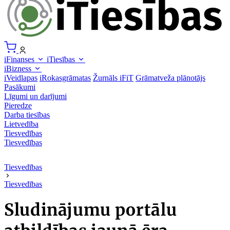
iFinanses
iTiesības
iBizness
iVeidlapas
iRokasgrāmatas
Žurnāls iFiT
Grāmatveža plānotājs
Pasākumi
Līgumi un darījumi
Pieredze
Darba tiesības
Lietvedība
Tiesvedības
Tiesvedības
Tiesvedības
Tiesvedības
Sludinājumu portālu