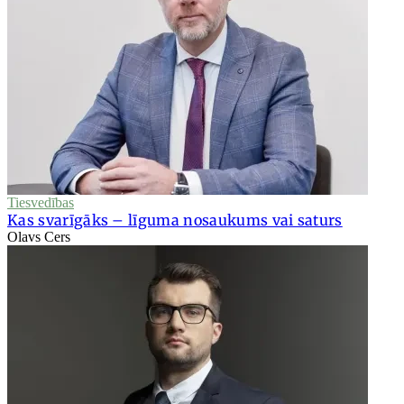
Tiesvedības
Kas svarīgāks – līguma nosaukums vai saturs
Olavs Cers