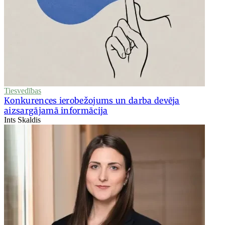
Tiesvedības
Konkurences ierobežojums un darba devēja
aizsargājamā informācija
Ints Skaldis