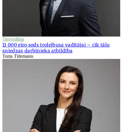
Tiesvedības
11 000 eiro sods trolejbusa vadītājai – cik tālu
sniedzas darbinieka atbildība
Toms Tīdemanis