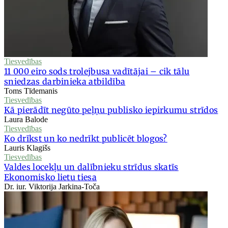
Tiesvedības
11 000 eiro sods trolejbusa vadītājai – cik tālu
sniedzas darbinieka atbildība
Toms Tīdemanis
Tiesvedības
Kā pierādīt negūto peļņu publisko iepirkumu strīdos
Laura Balode
Tiesvedības
Ko drīkst un ko nedrīkt publicēt blogos?
Lauris Klagišs
Tiesvedības
Valdes locekļu un dalībnieku strīdus skatīs
Ekonomisko lietu tiesa
Dr. iur. Viktorija Jarkina-Toča