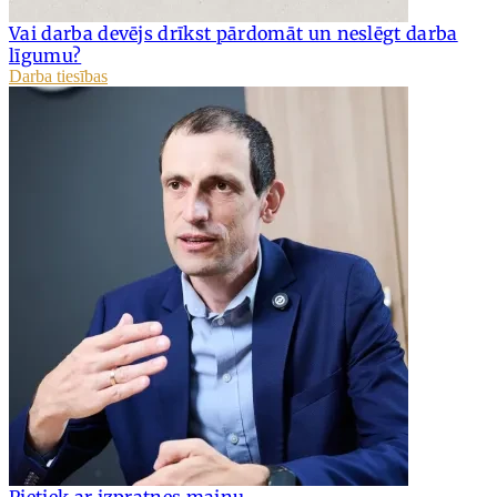
Vai darba devējs drīkst pārdomāt un neslēgt darba
līgumu?
Darba tiesības
Pietiek ar izpratnes maiņu