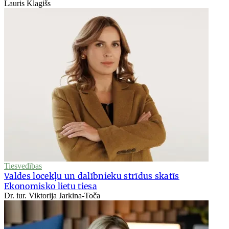
Lauris Klagišs
Tiesvedības
Valdes locekļu un dalībnieku strīdus skatīs
Ekonomisko lietu tiesa
Dr. iur. Viktorija Jarkina-Toča