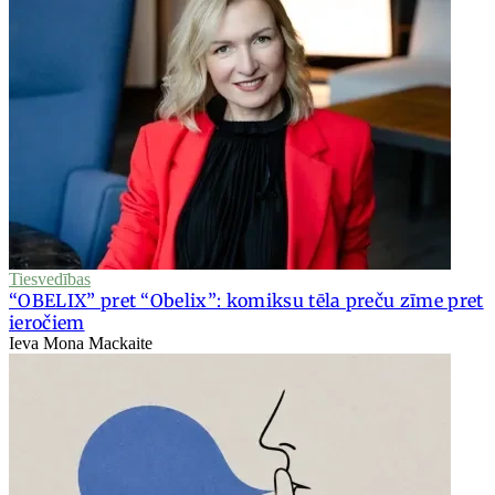
Tiesvedības
“OBELIX” pret “Obelix”: komiksu tēla preču zīme pret
ieročiem
Ieva Mona Mackaite