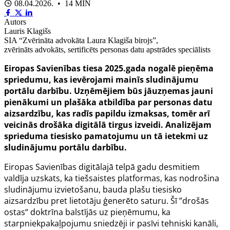
08.04.2026. • 14 MIN
Autors
Lauris Klagišs
SIA “Zvērināta advokāta Laura Klagiša birojs”,
zvērināts advokāts, sertificēts personas datu apstrādes speciālists
Eiropas Savienības tiesa 2025.gada nogalē pieņēma
spriedumu, kas ievērojami mainīs sludinājumu
portālu darbību. Uzņēmējiem būs jāuzņemas jauni
pienākumi un plašāka atbildība par personas datu
aizsardzību, kas radīs papildu izmaksas, tomēr arī
veicinās drošāka digitālā tirgus izveidi. Analizējam
sprieduma tiesisko pamatojumu un tā ietekmi uz
sludinājumu portālu darbību.
Eiropas Savienības digitālajā telpā gadu desmitiem
valdīja uzskats, ka tiešsaistes platformas, kas nodrošina
sludinājumu izvietošanu, bauda plašu tiesisko
aizsardzību pret lietotāju ģenerēto saturu. Šī ”drošās
ostas“ doktrīna balstījās uz pieņēmumu, ka
starpniekpakaļpojumu sniedzēji ir pasīvi tehniski kanāli,