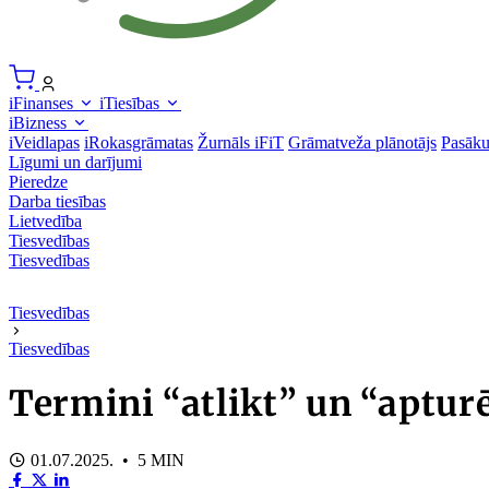
iFinanses
iTiesības
iBizness
iVeidlapas
iRokasgrāmatas
Žurnāls iFiT
Grāmatveža plānotājs
Pasāk
Līgumi un darījumi
Pieredze
Darba tiesības
Lietvedība
Tiesvedības
Tiesvedības
Tiesvedības
Tiesvedības
Termini “atlikt” un “apturē
01.07.2025. • 5 MIN