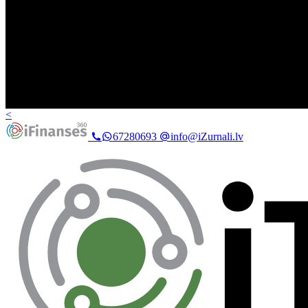
<
67280693
info@iZurnali.lv