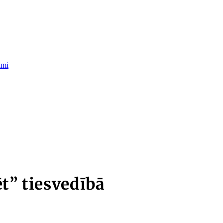
umi
t” tiesvedībā