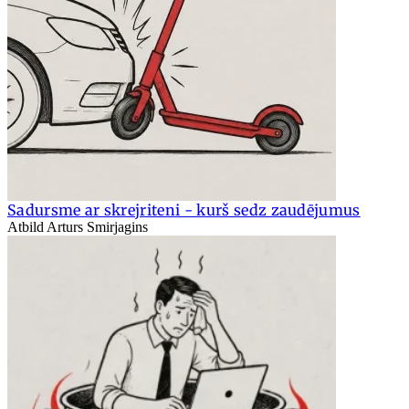
Sadursme ar skrejriteni - kurš sedz zaudējumus
Atbild Arturs Smirjagins