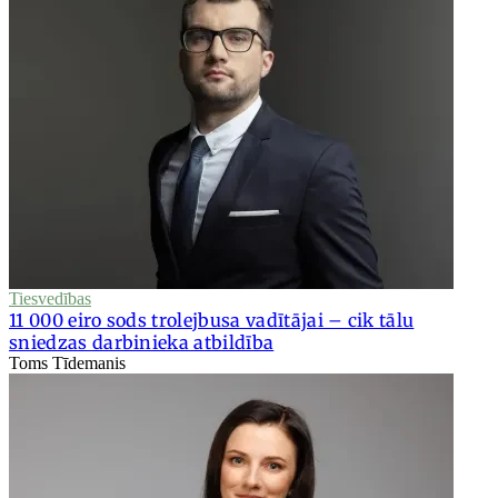
Tiesvedības
11 000 eiro sods trolejbusa vadītājai – cik tālu
sniedzas darbinieka atbildība
Toms Tīdemanis