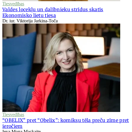
Tiesvedības
Valdes locekļu un dalībnieku strīdus skatīs
Ekonomisko lietu tiesa
Dr. iur. Viktorija Jarkina-Toča
Tiesvedības
“OBELIX” pret “Obelix”: komiksu tēla preču zīme pret
ieročiem
Ieva Mona Mackaite