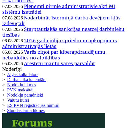
– kā rīkoties?
Pieņemti pirmie administratīvie akti MI
07.08.2026
sistēmu izstrādei
Nodarbināt īstermiņā darba devējiem kļūs
07.08.2026
izdevīgāk
Starptautiskās sankcijas neatceļ darbinieku
07.08.2026
tiesības
2026.gada jūlija spriedumu apkopojums
06.08.2026
administratīvajās lietās
Varēs ziņot par kiberapdraudējumu,
05.08.2026
nebaidoties no atbildības
Arestētu mantu varēs pārvaldīt
05.08.2026
Noderīgi
>
Algas kalkulators
>
Darba laika kalendārs
>
Nodokļu likmes
>
PVN maksātāji
>
Nodokļu parādnieki
>
Valūtu kursi
>
ES PVN reģistrācijas numuri
>
Stundas tarifa likmes