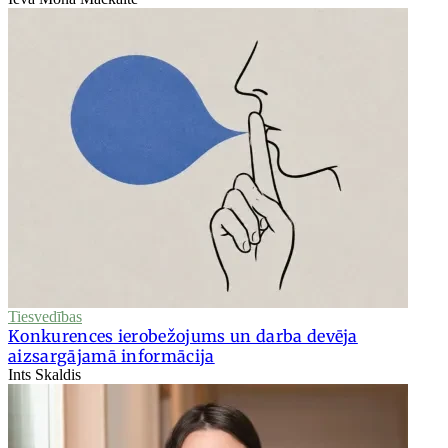
Tiesvedības
Konkurences ierobežojums un darba devēja
aizsargājamā informācija
Ints Skaldis