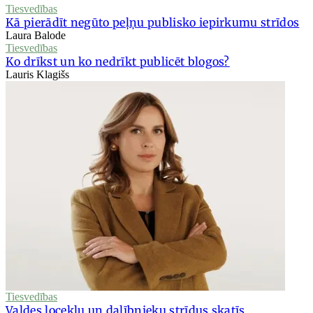
Tiesvedības
Kā pierādīt negūto peļņu publisko iepirkumu strīdos
Laura Balode
Tiesvedības
Ko drīkst un ko nedrīkt publicēt blogos?
Lauris Klagišs
Tiesvedības
Valdes locekļu un dalībnieku strīdus skatīs