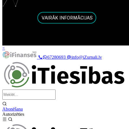
<
67280693
info@iZurnali.lv
Abonēšana
Autorizēties