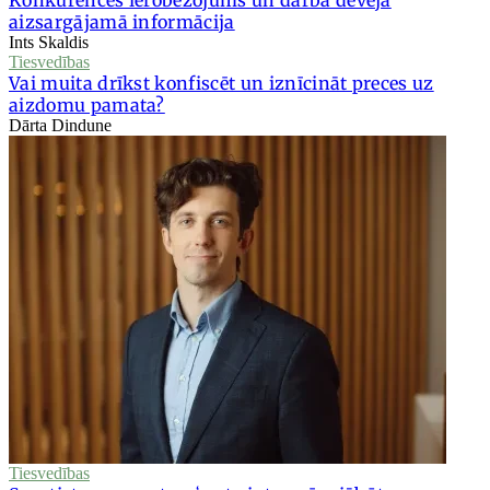
aizsargājamā informācija
Ints Skaldis
Tiesvedības
Vai muita drīkst konfiscēt un iznīcināt preces uz
aizdomu pamata?
Dārta Dindune
Tiesvedības