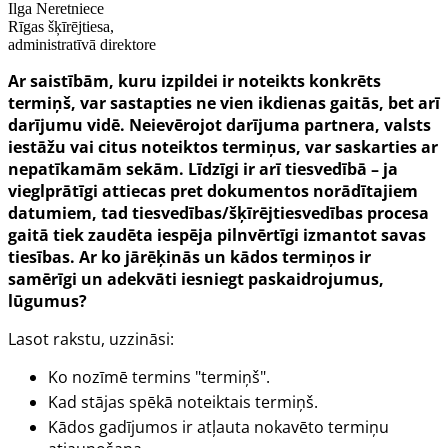
Ilga Neretniece
Rīgas šķīrējtiesa,
administratīvā direktore
Ar saistībām, kuru izpildei ir noteikts konkrēts
termiņš, var sastapties ne vien ikdienas gaitās, bet arī
darījumu vidē. Neievērojot darījuma partnera, valsts
iestāžu vai citus noteiktos termiņus, var saskarties ar
nepatīkamām sekām. Līdzīgi ir arī tiesvedībā – ja
vieglprātīgi attiecas pret dokumentos norādītajiem
datumiem, tad tiesvedības/šķīrējtiesvedības procesa
gaitā tiek zaudēta iespēja pilnvērtīgi izmantot savas
tiesības. Ar ko jārēķinās un kādos termiņos ir
samērīgi un adekvāti iesniegt paskaidrojumus,
lūgumus?
Lasot rakstu, uzzināsi:
Ko nozīmē termins "termiņš".
Kad stājas spēkā noteiktais termiņš.
Kādos gadījumos ir atļauta nokavēto termiņu