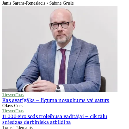
Jānis Sarāns-Reneslācis • Sabīne Grīsle
Tiesvedības
Kas svarīgāks – līguma nosaukums vai saturs
Olavs Cers
Tiesvedības
11 000 eiro sods trolejbusa vadītājai – cik tālu
sniedzas darbinieka atbildība
Toms Tīdemanis