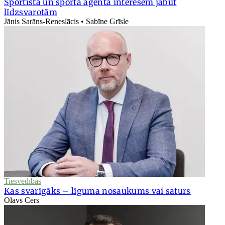
Sportista un sporta aģenta interesēm jābūt
līdzsvarotām
Jānis Sarāns-Reneslācis • Sabīne Grīsle
Tiesvedības
Kas svarīgāks – līguma nosaukums vai saturs
Olavs Cers