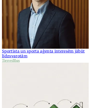
Sportista un sporta aģenta interesēm jābūt
līdzsvarotām
Tiesvedības