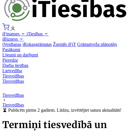
iFinanses
iTiesības
iBizness
iVeidlapas
iRokasgrāmatas
Žurnāls iFiT
Grāmatveža plānotājs
Pasākumi
Līgumi un darījumi
Pieredze
Darba tiesības
Lietvedība
Tiesvedības
Tiesvedības
Tiesvedības
Tiesvedības
Publicēts pirms 2 gadiem. Lūdzu, izvērtējiet satura aktualitāti!
Termiņi tiesvedībā un