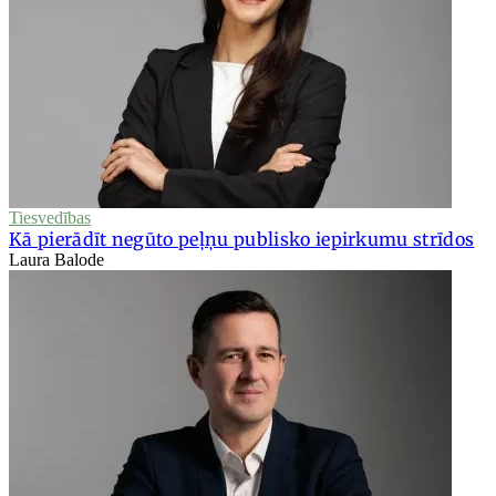
Tiesvedības
Kā pierādīt negūto peļņu publisko iepirkumu strīdos
Laura Balode