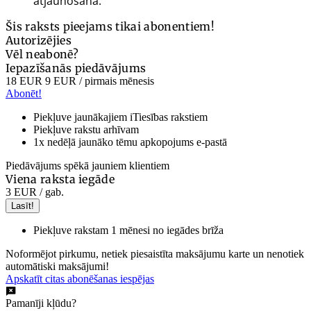
atjaunošana.
Šis raksts pieejams tikai abonentiem!
Autorizējies
Vēl neabonē?
Iepazīšanās piedāvājums
18 EUR
9 EUR
/ pirmais mēnesis
Abonēt!
Piekļuve jaunākajiem iTiesības rakstiem
Piekļuve rakstu arhīvam
1x nedēļā jaunāko tēmu apkopojums e-pastā
Piedāvājums spēkā jauniem klientiem
Viena raksta iegāde
3 EUR
/ gab.
Lasīt!
Piekļuve rakstam 1 mēnesi no iegādes brīža
Noformējot pirkumu, netiek piesaistīta maksājumu karte un nenotiek
automātiski maksājumi!
Apskatīt citas abonēšanas iespējas
Pamanīji kļūdu?