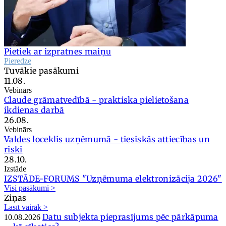
Pietiek ar izpratnes maiņu
Pieredze
Tuvākie pasākumi
11.08.
Vebinārs
Claude grāmatvedībā - praktiska pielietošana
ikdienas darbā
26.08.
Vebinārs
Valdes loceklis uzņēmumā - tiesiskās attiecības un
riski
28.10.
Izstāde
IZSTĀDE-FORUMS "Uzņēmuma elektronizācija 2026"
Visi pasākumi >
Ziņas
Lasīt vairāk >
Datu subjekta pieprasījums pēc pārkāpuma
10.08.2026