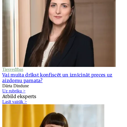
Tiesvedības
Vai muita drīkst konfiscēt un iznīcināt preces uz
aizdomu pamata?
Dārta Dindune
Uz rubriku >
Atbild eksperts
Lasīt vairāk >