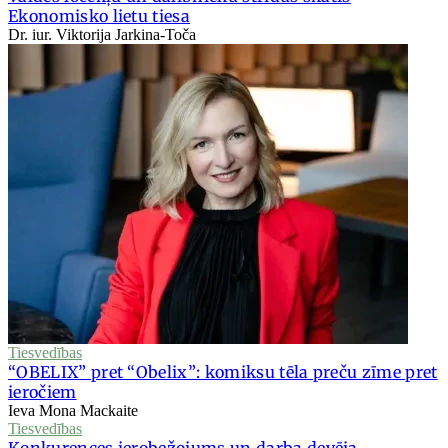
Ekonomisko lietu tiesa
Dr. iur. Viktorija Jarkina-Toča
Tiesvedības
“OBELIX” pret “Obelix”: komiksu tēla preču zīme pret
ieročiem
Ieva Mona Mackaite
Tiesvedības
Konkurences ierobežojums un darba devēja