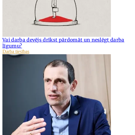
Vai darba devējs drīkst pārdomāt un neslēgt darba
līgumu?
Darba tiesības