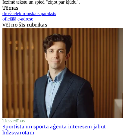
Iezīmē tekstu un spied "ziņot par kļūdu".
Tēmas
drošs elektroniskais paraksts
oficiālā e-adrese
Vēl no šīs rubrikas
Tiesvedības
Sportista un sporta aģenta interesēm jābūt
līdzsvarotām