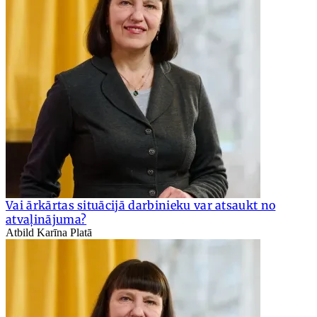
Vai ārkārtas situācijā darbinieku var atsaukt no
atvaļinājuma?
Atbild Karīna Platā