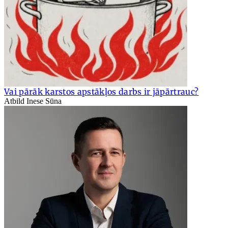
Vai pārāk karstos apstākļos darbs ir jāpārtrauc?
Atbild Inese Sūna