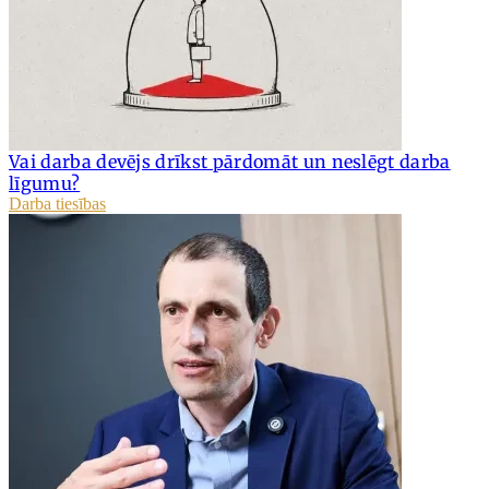
Vai darba devējs drīkst pārdomāt un neslēgt darba
līgumu?
Darba tiesības