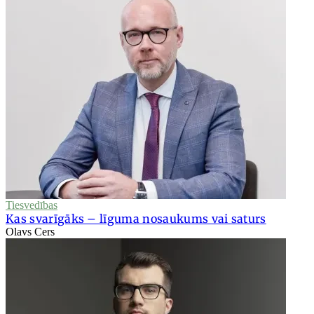
Tiesvedības
Kas svarīgāks – līguma nosaukums vai saturs
Olavs Cers