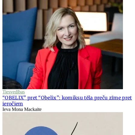
Tiesvedības
“OBELIX” pret “Obelix”: komiksu tēla preču zīme pret
ieročiem
Ieva Mona Mackaite