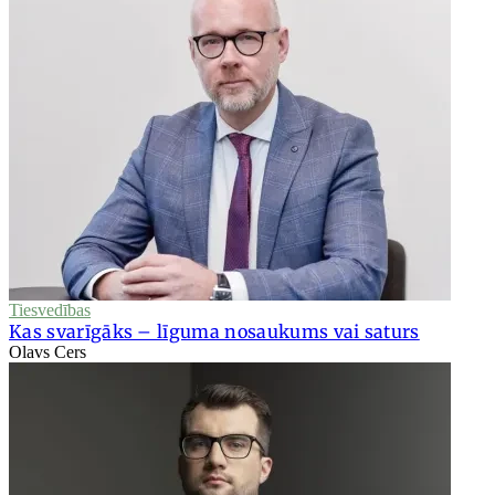
Tiesvedības
Kas svarīgāks – līguma nosaukums vai saturs
Olavs Cers