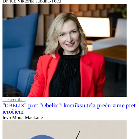
Dr. iur. Viktorija Jarkina-Toča
Tiesvedības
“OBELIX” pret “Obelix”: komiksu tēla preču zīme pret
ieročiem
Ieva Mona Mackaite