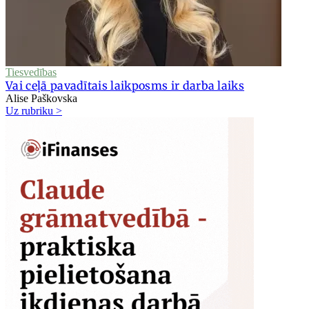
Tiesvedības
Vai ceļā pavadītais laikposms ir darba laiks
Alise Paškovska
Uz rubriku >