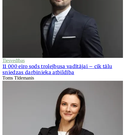
Tiesvedības
11 000 eiro sods trolejbusa vadītājai – cik tālu
sniedzas darbinieka atbildība
Toms Tīdemanis