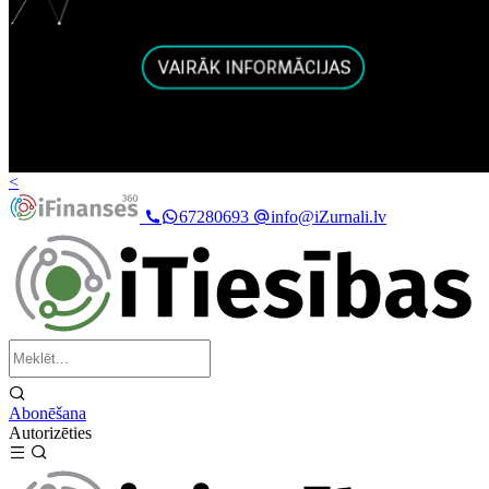
<
67280693
info@iZurnali.lv
Abonēšana
Autorizēties