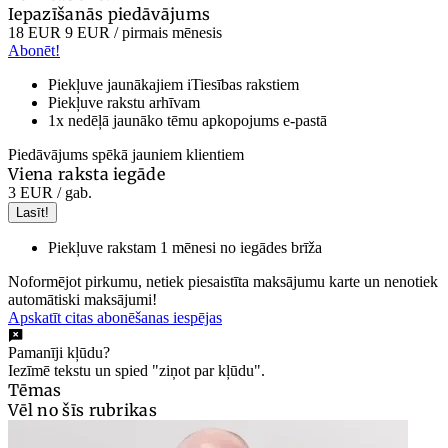
Iepazīšanās piedāvājums
18 EUR
9 EUR
/ pirmais mēnesis
Abonēt!
Piekļuve jaunākajiem iTiesības rakstiem
Piekļuve rakstu arhīvam
1x nedēļā jaunāko tēmu apkopojums e-pastā
Piedāvājums spēkā jauniem klientiem
Viena raksta iegāde
3 EUR
/ gab.
Lasīt!
Piekļuve rakstam 1 mēnesi no iegādes brīža
Noformējot pirkumu, netiek piesaistīta maksājumu karte un nenotiek
automātiski maksājumi!
Apskatīt citas abonēšanas iespējas
Pamanīji kļūdu?
Iezīmē tekstu un spied "ziņot par kļūdu".
Tēmas
Vēl no šīs rubrikas