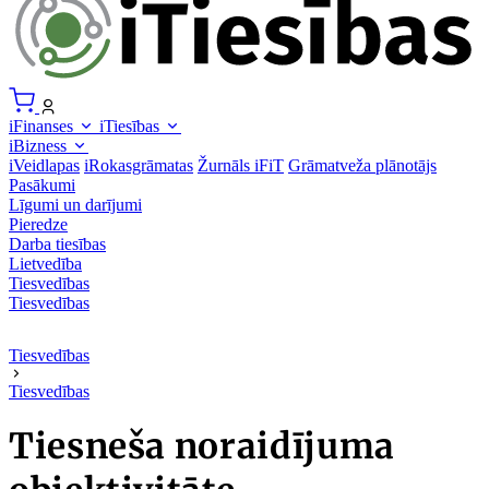
iFinanses
iTiesības
iBizness
iVeidlapas
iRokasgrāmatas
Žurnāls iFiT
Grāmatveža plānotājs
Pasākumi
Līgumi un darījumi
Pieredze
Darba tiesības
Lietvedība
Tiesvedības
Tiesvedības
Tiesvedības
Tiesvedības
Tiesneša noraidījuma