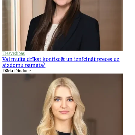
Tiesvedības
Vai muita drīkst konfiscēt un iznīcināt preces uz
aizdomu pamata?
Dārta Dindune