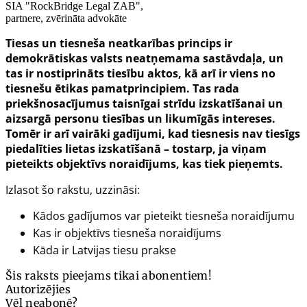
SIA "RockBridge Legal ZAB",
partnere, zvērināta advokāte
Tiesas un tiesneša neatkarības princips ir
demokrātiskas valsts neatņemama sastāvdaļa, un
tas ir nostiprināts tiesību aktos, kā arī ir viens no
tiesnešu ētikas pamatprincipiem. Tas rada
priekšnosacījumus taisnīgai strīdu izskatīšanai un
aizsargā personu tiesības un likumīgās intereses.
Tomēr ir arī vairāki gadījumi, kad tiesnesis nav tiesīgs
piedalīties lietas izskatīšanā – tostarp, ja viņam
pieteikts objektīvs noraidījums, kas tiek pieņemts.
Izlasot šo rakstu, uzzināsi:
Kādos gadījumos var pieteikt tiesneša noraidījumu
Kas ir objektīvs tiesneša noraidījums
Kāda ir Latvijas tiesu prakse
Šis raksts pieejams tikai abonentiem!
Autorizējies
Vēl neabonē?