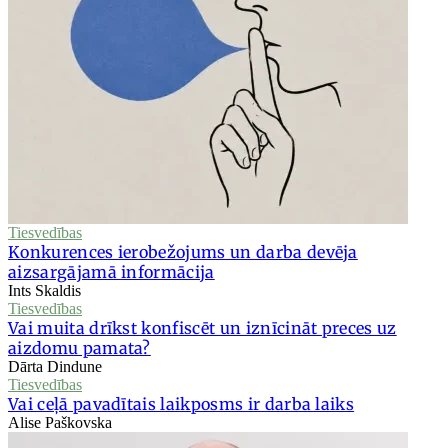
Tiesvedības
Konkurences ierobežojums un darba devēja
aizsargājamā informācija
Ints Skaldis
Tiesvedības
Vai muita drīkst konfiscēt un iznīcināt preces uz
aizdomu pamata?
Dārta Dindune
Tiesvedības
Vai ceļā pavadītais laikposms ir darba laiks
Alise Paškovska