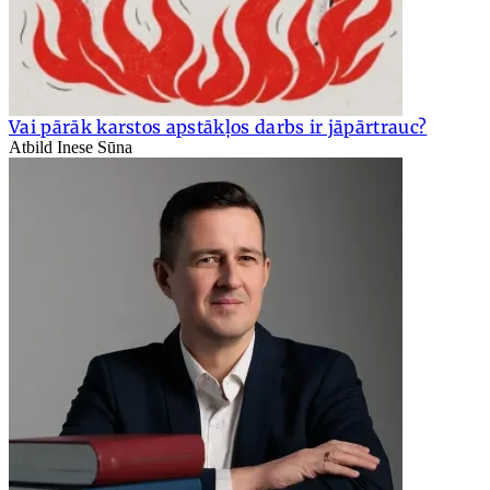
Vai pārāk karstos apstākļos darbs ir jāpārtrauc?
Atbild Inese Sūna