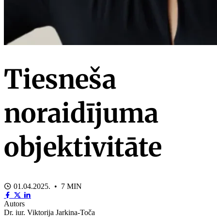
Tiesneša
noraidījuma
objektivitāte
01.04.2025. • 7 MIN
Autors
Dr. iur. Viktorija Jarkina-Toča