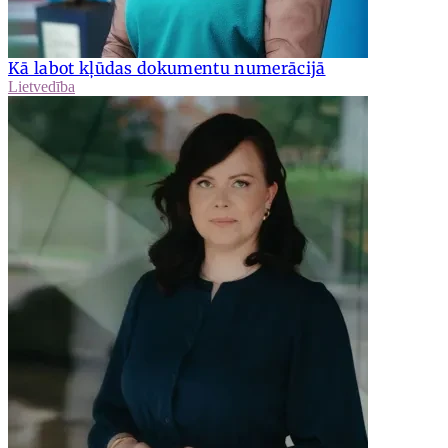
Kā labot kļūdas dokumentu numerācijā
Lietvedība