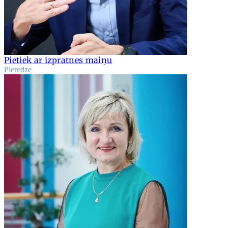
Pietiek ar izpratnes maiņu
Pieredze