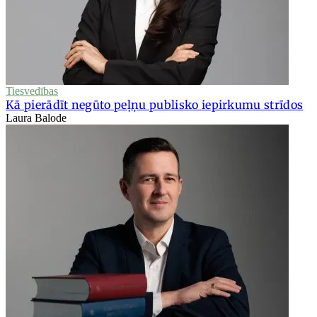
Tiesvedības
Kā pierādīt negūto peļņu publisko iepirkumu strīdos
Laura Balode