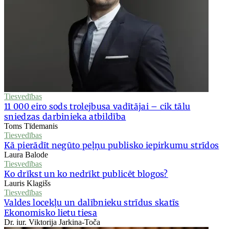
Tiesvedības
11 000 eiro sods trolejbusa vadītājai – cik tālu
sniedzas darbinieka atbildība
Toms Tīdemanis
Tiesvedības
Kā pierādīt negūto peļņu publisko iepirkumu strīdos
Laura Balode
Tiesvedības
Ko drīkst un ko nedrīkt publicēt blogos?
Lauris Klagišs
Tiesvedības
Valdes locekļu un dalībnieku strīdus skatīs
Ekonomisko lietu tiesa
Dr. iur. Viktorija Jarkina-Toča