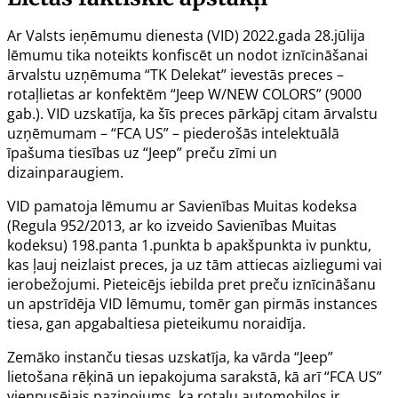
Ar Valsts ieņēmumu dienesta (VID) 2022.gada 28.jūlija
lēmumu tika noteikts konfiscēt un nodot iznīcināšanai
ārvalstu uzņēmuma “TK Delekat” ievestās preces –
rotaļlietas ar konfektēm “Jeep W/NEW COLORS” (9000
gab.). VID uzskatīja, ka šīs preces pārkāpj citam ārvalstu
uzņēmumam – “FCA US” – piederošās intelektuālā
īpašuma tiesības uz “Jeep” preču zīmi un
dizainparaugiem.
VID pamatoja lēmumu ar Savienības Muitas kodeksa
(
Regula 952/2013
, ar ko izveido Savienības Muitas
kodeksu) 198.panta 1.punkta b apakšpunkta iv punktu,
kas ļauj neizlaist preces, ja uz tām attiecas aizliegumi vai
ierobežojumi. Pieteicējs iebilda pret preču iznīcināšanu
un apstrīdēja VID lēmumu, tomēr gan pirmās instances
tiesa, gan apgabaltiesa pieteikumu noraidīja.
Zemāko instanču tiesas uzskatīja, ka vārda “Jeep”
lietošana rēķinā un iepakojuma sarakstā, kā arī “FCA US”
vienpusējais paziņojums, ka rotaļu automobiļos ir