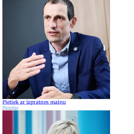
Pietiek ar izpratnes maiņu
Pieredze