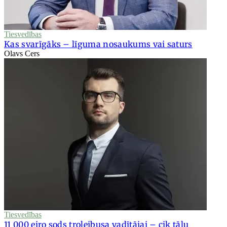
Tiesvedības
Kas svarīgāks – līguma nosaukums vai saturs
Olavs Cers
Tiesvedības
11 000 eiro sods trolejbusa vadītājai – cik tālu