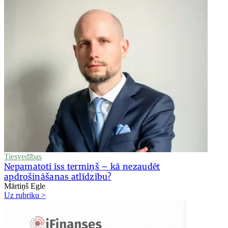
Tiesvedības
Nepamatoti īss termiņš – kā nezaudēt
apdrošināšanas atlīdzību?
Mārtiņš Egle
Uz rubriku >