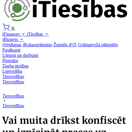
iFinanses
iTiesības
iBizness
iVeidlapas
iRokasgrāmatas
Žurnāls iFiT
Grāmatveža plānotājs
Pasākumi
Līgumi un darījumi
Pieredze
Darba tiesības
Lietvedība
Tiesvedības
Tiesvedības
Tiesvedības
Tiesvedības
Vai muita drīkst konfiscēt