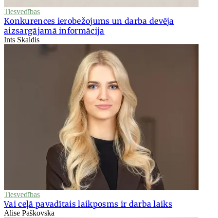
Tiesvedības
Konkurences ierobežojums un darba devēja
aizsargājamā informācija
Ints Skaldis
Tiesvedības
Vai ceļā pavadītais laikposms ir darba laiks
Alise Paškovska