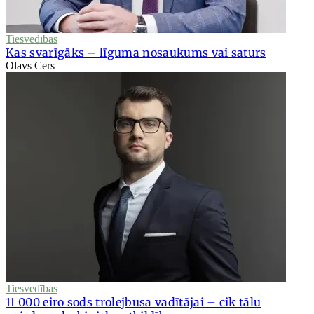
Tiesvedības
Kas svarīgāks – līguma nosaukums vai saturs
Olavs Cers
Tiesvedības
11 000 eiro sods trolejbusa vadītājai – cik tālu