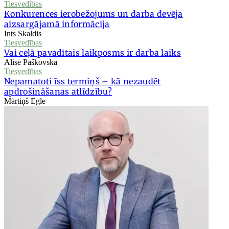
Tiesvedības
Konkurences ierobežojums un darba devēja
aizsargājamā informācija
Ints Skaldis
Tiesvedības
Vai ceļā pavadītais laikposms ir darba laiks
Alise Paškovska
Tiesvedības
Nepamatoti īss termiņš – kā nezaudēt
apdrošināšanas atlīdzību?
Mārtiņš Egle