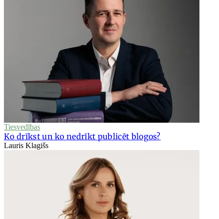
Tiesvedības
Ko drīkst un ko nedrīkt publicēt blogos?
Lauris Klagišs