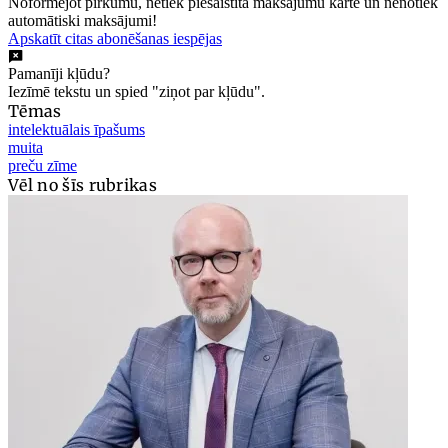
Noformējot pirkumu, netiek piesaistīta maksājumu karte un nenotiek
automātiski maksājumi!
Apskatīt citas abonēšanas iespējas
Pamanīji kļūdu?
Iezīmē tekstu un spied "ziņot par kļūdu".
Tēmas
intelektuālais īpašums
muita
preču zīme
Vēl no šīs rubrikas