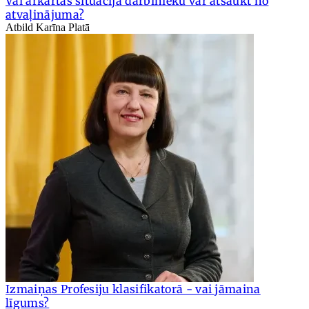
Vai ārkārtas situācijā darbinieku var atsaukt no
atvaļinājuma?
Atbild Karīna Platā
Izmaiņas Profesiju klasifikatorā - vai jāmaina
līgums?