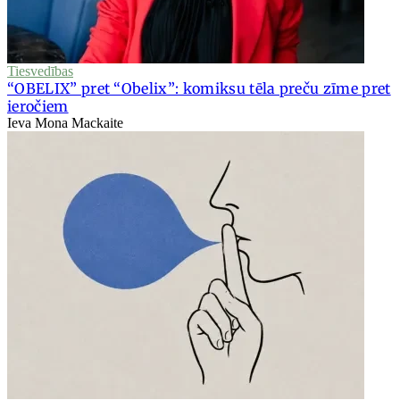
Tiesvedības
“OBELIX” pret “Obelix”: komiksu tēla preču zīme pret
ieročiem
Ieva Mona Mackaite