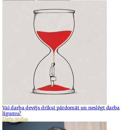
Vai darba devējs drīkst pārdomāt un neslēgt darba
līgumu?
Darba tiesības