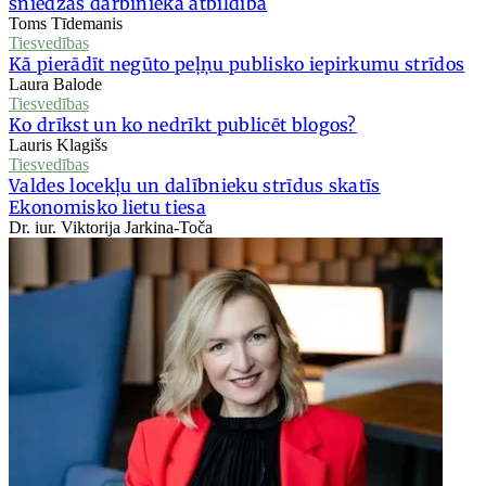
sniedzas darbinieka atbildība
Toms Tīdemanis
Tiesvedības
Kā pierādīt negūto peļņu publisko iepirkumu strīdos
Laura Balode
Tiesvedības
Ko drīkst un ko nedrīkt publicēt blogos?
Lauris Klagišs
Tiesvedības
Valdes locekļu un dalībnieku strīdus skatīs
Ekonomisko lietu tiesa
Dr. iur. Viktorija Jarkina-Toča