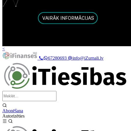
<
67280693
info@iZurnali.lv
Abonēšana
Autorizēties