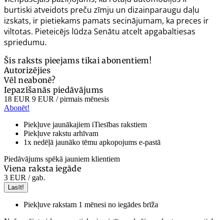
burtiski atveidots preču zīmju un dizainparaugu daļu
izskats, ir pietiekams pamats secinājumam, ka preces ir
viltotas. Pieteicējs lūdza Senātu atcelt apgabaltiesas
spriedumu.
Šis raksts pieejams tikai abonentiem!
Autorizējies
Vēl neabonē?
Iepazīšanās piedāvājums
18 EUR
9 EUR
/ pirmais mēnesis
Abonēt!
Piekļuve jaunākajiem iTiesības rakstiem
Piekļuve rakstu arhīvam
1x nedēļā jaunāko tēmu apkopojums e-pastā
Piedāvājums spēkā jauniem klientiem
Viena raksta iegāde
3 EUR
/ gab.
Lasīt!
Piekļuve rakstam 1 mēnesi no iegādes brīža