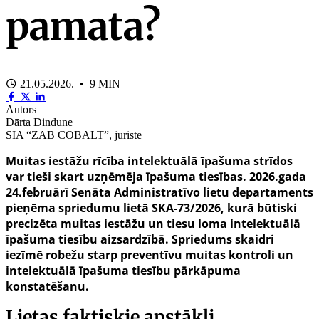
pamata?
21.05.2026. • 9 MIN
Autors
Dārta Dindune
SIA “ZAB COBALT”, juriste
Muitas iestāžu rīcība intelektuālā īpašuma strīdos
var tieši skart uzņēmēja īpašuma tiesības. 2026.gada
24.februārī Senāta Administratīvo lietu departaments
pieņēma spriedumu lietā SKA-73/2026, kurā būtiski
precizēta muitas iestāžu un tiesu loma intelektuālā
īpašuma tiesību aizsardzībā. Spriedums skaidri
iezīmē robežu starp preventīvu muitas kontroli un
intelektuālā īpašuma tiesību pārkāpuma
konstatēšanu.
Lietas faktiskie apstākļi