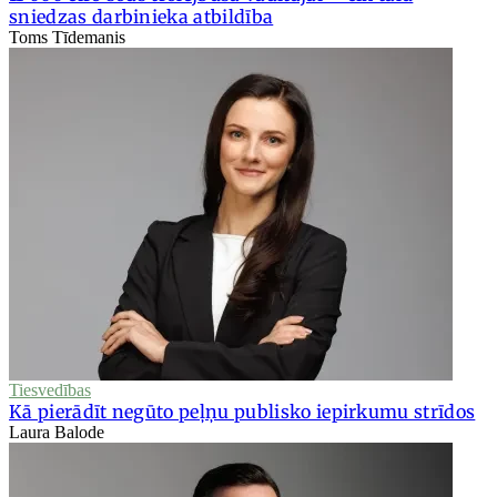
sniedzas darbinieka atbildība
Toms Tīdemanis
Tiesvedības
Kā pierādīt negūto peļņu publisko iepirkumu strīdos
Laura Balode