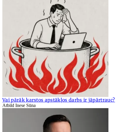
Vai pārāk karstos apstākļos darbs ir jāpārtrauc?
Atbild Inese Sūna