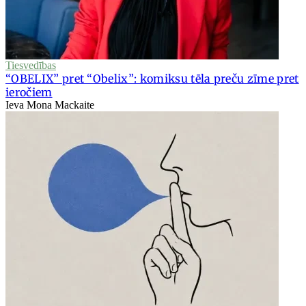
Tiesvedības
“OBELIX” pret “Obelix”: komiksu tēla preču zīme pret
ieročiem
Ieva Mona Mackaite